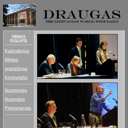
PIRMAS
PUSLAPIS
Kalendorius
Mirties
pranešimai
Knygynėlis
Nuomonės
Nuorodos
Prenumerata