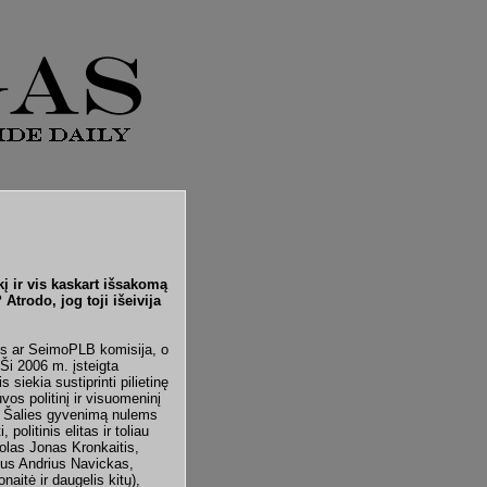
į ir vis kaskart išsakomą
trodo, jog toji išeivija
ais ar SeimoPLB komisija, o
 Ši 2006 m. įsteigta
s siekia sustiprinti pilietinę
os politinį ir visuomeninį
s. Šalies gyvenimą nulems
politinis elitas ir toliau
rolas Jonas Kronkaitis,
rius Andrius Navickas,
aitė ir daugelis kitų),