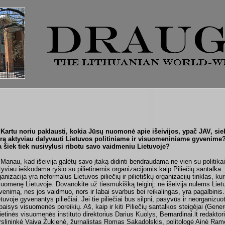
Kartu noriu paklausti, kokia Jūsų nuomonė apie išeivijos, ypač JAV, siek
rą aktyviau dalyvauti Lietuvos politiniame ir visuomeniniame gyvenime? A
a šiek tiek nusivylusi ribotu savo vaidmeniu Lietuvoje?
Manau, kad išeivija galėtų savo įtaką didinti bendraudama ne vien su politik
tyviau ieškodama ryšio su pilietinėmis organizacijomis kaip Piliečių santalka.
ganizacija yra neformalus Lietuvos piliečių ir pilietiškų organizacijų tinklas, kuri
suomenę Lietuvoje. Dovanokite už tiesmukišką teiginį: ne išeivija nulems Lietuv
venimą, nes jos vaidmuo, nors ir labai svarbus bei reikalingas, yra pagalbini
tuvoje gyvenantys piliečiai. Jei tie piliečiai bus silpni, pasyvūs ir neorganizuoti, 
paisys visuomenės poreikių. Aš, kaip ir kiti Piliečių santalkos steigėjai (Gene
lietinės visuomenės instituto direktorius Darius Kuolys, Bernardinai.lt redakto
rslininkė Vaiva Žukienė, žurnalistas Romas Sakadolskis, politologė Ainė Ramon