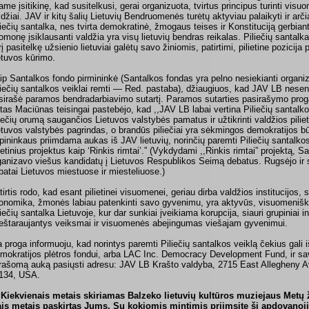
ame įsitikinę, kad susitelkusi, gerai organizuota, tvirtus principus turinti visuo
ldžiai. JAV ir kitų šalių Lietuvių Bendruomenės turėtų aktyviau palaikyti ir arč
liečių santalka, nes tvirta demokratinė, žmogaus teises ir Konstituciją gerbia
omonę įsiklausanti valdžia yra visų lietuvių bendras reikalas. Piliečių santalka k
rį pasitelkę užsienio lietuviai galėtų savo žiniomis, patirtimi, pilietine pozicija 
etuvos kūrimo.
ip Santalkos fondo pirmininkė (Santalkos fondas yra pelno nesiekianti organiza
liečių santalkos veiklai remti — Red. pastaba), džiaugiuos, kad JAV LB neseni
sirašė paramos bendradarbiavimo sutartį. Paramos sutarties pasirašymo pro
tas Maciūnas teisingai pastebėjo, kad ,,JAV LB labai vertina Piliečių santalkos 
liečių orumą saugančios Lietuvos valstybės pamatus ir užtikrinti valdžios pilie
etuvos valstybės pagrindas, o brandūs piliečiai yra sėkmingos demokratijos b
rpininkaus priimdama aukas iš JAV lietuvių, norinčių paremti Piliečių santalkos
lietinius projektus kaip ‘Rinkis rimtai’.” (Vykdydami ,,Rinkis rimtai” projektą, S
ganizavo viešus kandidatų į Lietuvos Respublikos Seimą debatus. Rugsėjo ir 
batai Lietuvos miestuose ir miesteliuose.)
tirtis rodo, kad esant pilietinei visuomenei, geriau dirba valdžios institucijos,
onomika, žmonės labiau patenkinti savo gyvenimu, yra aktyvūs, visuomeniški ir
liečių santalka Lietuvoje, kur dar sunkiai įveikiama korupcija, siauri grupiniai in
ieštaraujantys veiksmai ir visuomenės abejingumas viešajam gyvenimui.
a proga informuoju, kad norintys paremti Piliečių santalkos veiklą čekius gali 
mokratijos plėtros fondui, arba LAC Inc. Democracy Development Fund, ir 
rašomą auką pasiųsti adresu: JAV LB Krašto valdyba, 2715 East Allegheny A
134, USA.
Kiekvienais metais skiriamas Balzeko lietuvių kultūros muziejaus Me
ais metais paskirtas Jums. Su kokiomis mintimis priimsite šį apdovano