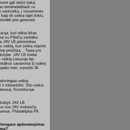
menė gali daryti įtaką
iau bendradarbiauti su
nti santvarka, į visuomenės
aip tik siekia tapti tinklu,
prisidėti prie geresnės
cija, kuri telkia lėšas
ai su Piliečių santalka
ga JAV LB pirmininkas
veiklą, kuri siekia stiprinti
tinę priežiūrą… Tauta yra
ūtinybė. JAV LB mielai
 veiklą Lietuvoje bei
antalkos savanoriai šį rudenį
spalio mėn. suruošti 36
 sėkmingiau veikia
 tolerantiški. Šito siekia
teresai, Konstitucijai
išrašyti JAV LB
savo nuo JAV mokesčių
venue, Philadelphia PA
tų žmogaus apdovanojimas
jimą?