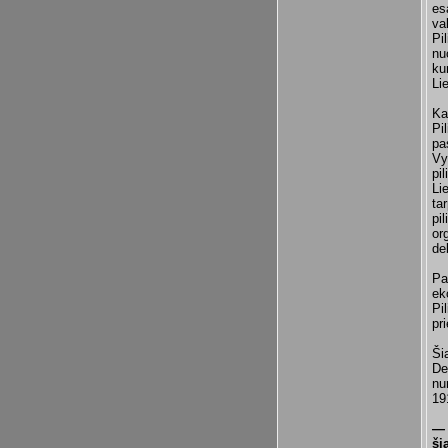
es
va
Pi
nu
ku
Li
Ka
Pi
pa
Vy
pi
Li
ta
pi
or
de
Pa
ek
Pi
pr
Ši
De
nu
19
— 
ši