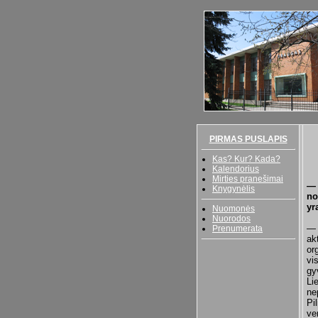
PIRMAS PUSLAPIS
Kas? Kur? Kada?
Kalendorius
Mirties pranešimai
— 
Knygynėlis
no
yr
Nuomonės
Nuorodos
— 
Prenumerata
ak
or
vi
gy
Lie
ne
Pi
ve