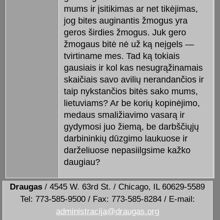
mums ir įsitikimas ar net tikėjimas,
jog bites auginantis žmogus yra
geros širdies žmogus. Juk gero
žmogaus bitė nė už ką neįgels —
tvirtiname mes. Tad ką tokiais
gausiais ir kol kas nesugrąžinamais
skaičiais savo avilių nerandančios ir
taip nykstančios bitės sako mums,
lietuviams? Ar be korių kopinėjimo,
medaus smaližiavimo vasarą ir
gydymosi juo žiemą, be darbščiųjų
darbininkių dūzgimo laukuose ir
darželiuose nepasiilgsime kažko
daugiau?
Draugas
/ 4545 W. 63rd St. / Chicago, IL 60629-5589
Tel: 773-585-9500 / Fax: 773-585-8284 / E-mail:
administracija@draugas.org