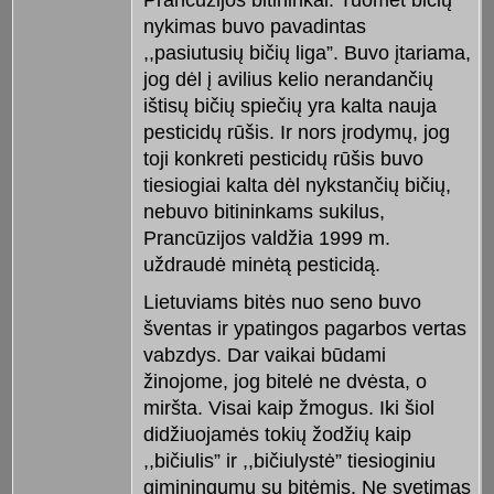
nykimas buvo pavadintas
,,pasiutusių bičių liga”. Buvo įtariama,
jog dėl į avilius kelio nerandančių
ištisų bičių spiečių yra kalta nauja
pesticidų rūšis. Ir nors įrodymų, jog
toji konkreti pesticidų rūšis buvo
tiesiogiai kalta dėl nykstančių bičių,
nebuvo bitininkams sukilus,
Prancūzijos valdžia 1999 m.
uždraudė minėtą pesticidą.
Lietuviams bitės nuo seno buvo
šventas ir ypatingos pagarbos vertas
vabzdys. Dar vaikai būdami
žinojome, jog bitelė ne dvėsta, o
miršta. Visai kaip žmogus. Iki šiol
didžiuojamės tokių žodžių kaip
,,bičiulis” ir ,,bičiulystė” tiesioginiu
giminingumu su bitėmis. Ne svetimas