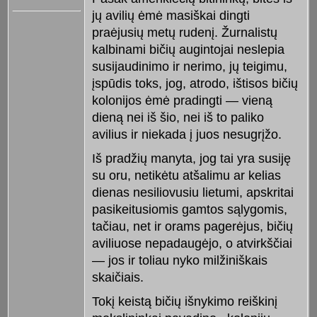
jų avilių ėmė masiškai dingti
praėjusių metų rudenį. Žurnalistų
kalbinami bičių augintojai neslepia
susijaudinimo ir nerimo, jų teigimu,
įspūdis toks, jog, atrodo, ištisos bičių
kolonijos ėmė pradingti — vieną
dieną nei iš šio, nei iš to paliko
avilius ir niekada į juos nesugrįžo.
Iš pradžių manyta, jog tai yra susiję
su oru, netikėtu atšalimu ar kelias
dienas nesiliovusiu lietumi, apskritai
pasikeitusiomis gamtos sąlygomis,
tačiau, net ir orams pagerėjus, bičių
aviliuose nepadaugėjo, o atvirkščiai
— jos ir toliau nyko milžiniškais
skaičiais.
Tokį keistą bičių išnykimo reiškinį