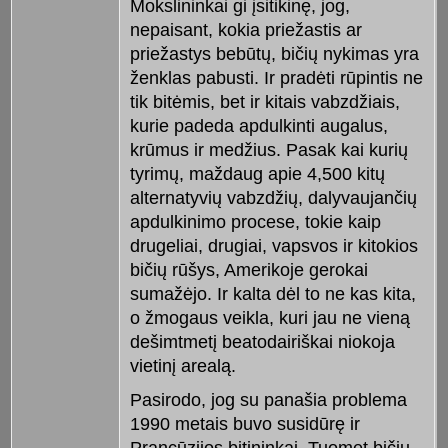
Mokslininkai gi įsitikinę, jog,
nepaisant, kokia priežastis ar
priežastys bebūtų, bičių nykimas yra
ženklas pabusti. Ir pradėti rūpintis ne
tik bitėmis, bet ir kitais vabzdžiais,
kurie padeda apdulkinti augalus,
krūmus ir medžius. Pasak kai kurių
tyrimų, maždaug apie 4,500 kitų
alternatyvių vabzdžių, dalyvaujančių
apdulkinimo procese, tokie kaip
drugeliai, drugiai, vapsvos ir kitokios
bičių rūšys, Amerikoje gerokai
sumažėjo. Ir kalta dėl to ne kas kita,
o žmogaus veikla, kuri jau ne vieną
dešimtmetį beatodairiškai niokoja
vietinį arealą.
Pasirodo, jog su panašia problema
1990 metais buvo susidūrę ir
Prancūzijos bitininkai. Tuomet bičių