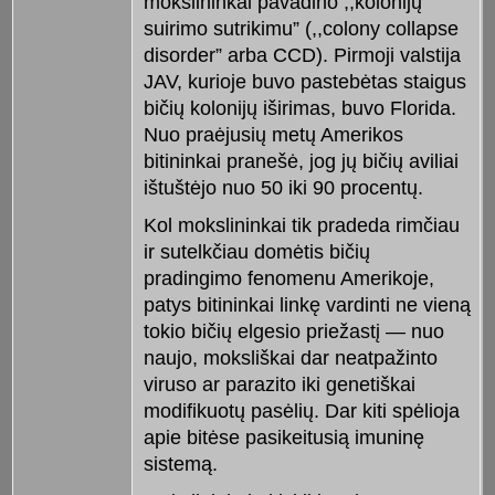
mokslininkai pavadino ,,kolonijų
suirimo sutrikimu” (,,colony collapse
disorder” arba CCD). Pirmoji valstija
JAV, kurioje buvo pastebėtas staigus
bičių kolonijų iširimas, buvo Florida.
Nuo praėjusių metų Amerikos
bitininkai pranešė, jog jų bičių aviliai
ištuštėjo nuo 50 iki 90 procentų.
Kol mokslininkai tik pradeda rimčiau
ir sutelkčiau domėtis bičių
pradingimo fenomenu Amerikoje,
patys bitininkai linkę vardinti ne vieną
tokio bičių elgesio priežastį — nuo
naujo, moksliškai dar neatpažinto
viruso ar parazito iki genetiškai
modifikuotų pasėlių. Dar kiti spėlioja
apie bitėse pasikeitusią imuninę
sistemą.