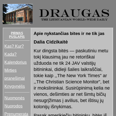
Apie nykstančias bites ir ne tik jas
PIRMAS
PUSLAPIS
Dalia Cidzikaitė
Kas? Kur?
Kur dingsta bitės — paskutiniu metu
Kada?
tokį klausimą jau ne retoriškai
Kalendorius
užduoda ne tik 24 JAV valstijų
bitininkai, didieji šalies laikraščiai,
Mirties
tokie kaip ,,The New York Times” ar
pranešimai
,,The Christian Science Monitor”, bet
Knygynėlis
ir mokslininkai. Susirūpinimą kelia ne
vienos, dešimties ar net šimtų bičių
Nuomonės
nesugrįžimas į avilius, bet ištisų jų
Nuorodos
kolonijų išnykimas.
Prenumerata
Pasak amerikiečių bitininkų, bitės iš