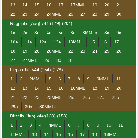
13
14
15
16
17
17MML
19
20
21
22
23
24
24MML
26
27
28
29
30
Rugpjūtis (Aug) v44:(179)-(204)
1a
2a
3a
4a
5a
6a
6MMLa
8a
9a
10a
11a
12a
13a
13MML
15
16
17
18
19
20
20MML
22
23
24
25
26
27
27MML
29
30
31
Liepa (Jul) v44:(154)-(178)
1
2
2MML
5
6
7
8
9
9MML
11
12
13
14
15
16
16MML
18
19
20
21
22
23
23MML
25a
26a
27a
28a
29a
30a
30MMLa
Birželis (Jun) v44:(128)-(153)
1
2
3
4
4MML
6
7
8
9
10
11
11MML
13
14
15
16
17
18
18MML