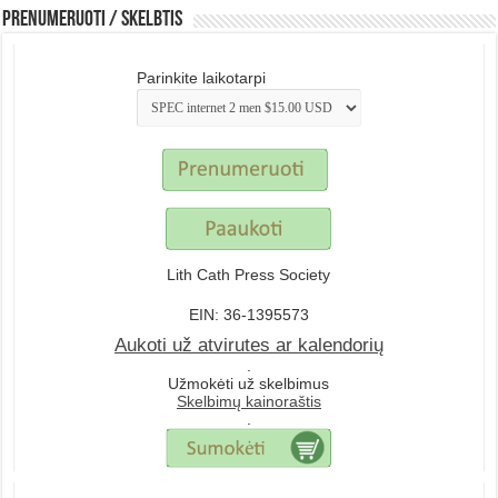
Prenumeruoti / Skelbtis
Parinkite laikotarpi
Lith Cath Press Society
EIN: 36-1395573
Aukoti už atvirutes ar kalendorių
.
Užmokėti už skelbimus
Skelbimų kainoraštis
.