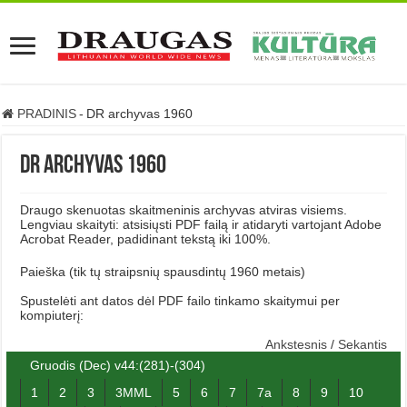
PRADINIS
-
DR archyvas 1960
DR archyvas 1960
Draugo skenuotas skaitmeninis archyvas atviras visiems.
Lengviau skaityti: atsisiųsti PDF failą ir atidaryti vartojant Adobe
Acrobat Reader, padidinant tekstą iki 100%.
Paieška (tik tų straipsnių spausdintų 1960 metais)
Spustelėti ant datos dėl PDF failo tinkamo skaitymui per
kompiuterį:
Ankstesnis
/
Sekantis
Gruodis (Dec) v44:(281)-(304)
1
2
3
3MML
5
6
7
7a
8
9
10