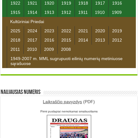
1922
1921
1920
1919
1918
1917
1916
1915
1914
1913
1912
1911
1910
1909
Kultūriniai Priedai
2025
2024
2023
2022
2021
2020
2019
2018
2017
2016
2015
2014
2013
2012
2011
2010
2009
2008
1949-2007 m. MML sugrupuoti eilinių numerių metiniuose
sąrašuose
Naujausias numeris
Laikraščio pavyzdys
(PDF)
Pirmi puslapiai nemokamai smalsuoliams