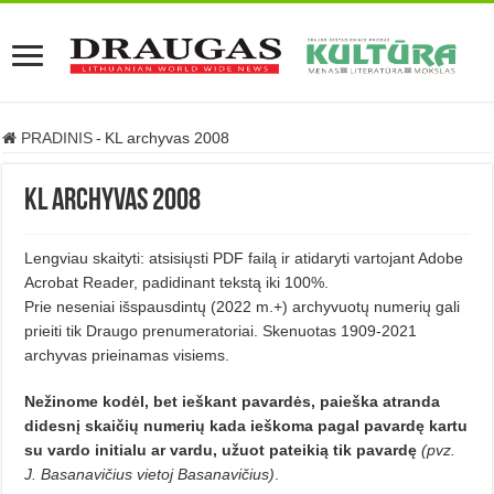
PRADINIS
-
KL archyvas 2008
KL archyvas 2008
Lengviau skaityti: atsisiųsti PDF failą ir atidaryti vartojant Adobe
Acrobat Reader, padidinant tekstą iki 100%.
Prie neseniai išspausdintų (2022 m.+) archyvuotų numerių gali
prieiti tik Draugo prenumeratoriai. Skenuotas 1909-2021
archyvas prieinamas visiems.
Nežinome kodėl, bet ieškant pavardės, paieška atranda
didesnį skaičių numerių kada ieškoma pagal pavardę kartu
su vardo initialu ar vardu, užuot pateikią tik pavardę
(pvz.
J. Basanavičius vietoj Basanavičius)
.