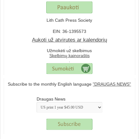
Lith Cath Press Society
EIN: 36-1395573
Aukoti už atvirutes ar kalendorių
.
Užmokėti už skelbimus
Skelbimų kainoraštis
.
Subscribe to the monthly English language
"DRAUGAS NEWS"
Draugas News