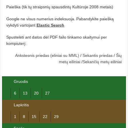
Paieška (tik tų straipsnių spausdintų Kultūroje 2008 metais)
Google ne visus numerius indeksuoja. Pabandykite paiešką
vykdyti vartojant
Elastic Search
Spustelėti ant datos dėl PDF failo tinkamo skaitymui per
kompiuterį:
Ankstesnis priedas (eliniai su MML)
/
Sekantis priedas
/
Šių
metų eiliniai
/
Sekančių metų eiliniai
Gruodis
6
13
20
27
Lapkritis
1
8
15
22
29