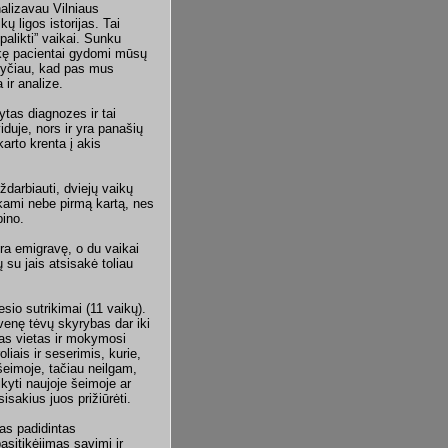
Analizavau Vilniaus
ų ligos istorijas. Tai
palikti” vaikai. Sunku
asiekę pacientai gydomi mūsų
anyčiau, kad pas mus
ir analize.
ytas diagnozes ir tai
iduje, nors ir yra panašių
karto krenta į akis
darbiauti, dviejų vaikų
iekami nebe pirmą kartą, nes
pino.
yra emigravę, o du vaikai
su jais atsisakė toliau
sio sutrikimai (11 vaikų).
yvenę tėvų skyrybas dar iki
as vietas ir mokymosi
iais ir seserimis, kurie,
šeimoje, tačiau neilgam,
ikyti naujoje šeimoje ar
sakius juos prižiūrėti.
as padidintas
sitikėjimas savimi ir