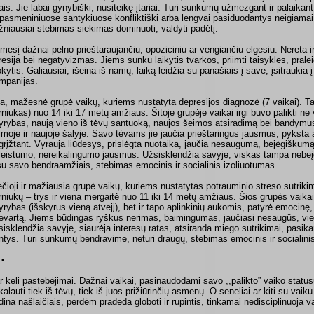
tais. Jie labai gynybiški, nusiteikę įtariai. Turi sunkumų užmezgant ir palaikant
rpasmeniniuose santykiuose konfliktiški arba lengvai pasiduodantys neigiamai a
žniausiai stebimas siekimas dominuoti, valdyti padėtį.
mesį dažnai pelno prieštaraujančiu, opoziciniu ar vengiančiu elgesiu. Nereta ir
resija bei negatyvizmas. Jiems sunku laikytis tvarkos, priimti taisykles, pral
kytis. Galiausiai, išeina iš namų, laiką leidžia su panašiais į save, įsitraukia 
mpanijas.
ta, mažesnė grupė vaikų, kuriems nustatyta depresijos diagnozė (7 vaikai). Ta
rniukas) nuo 14 iki 17 metų amžiaus. Šitoje grupėje vaikai irgi buvo palikti ne
yrybas, naują vieno iš tėvų santuoką, naujos šeimos atsiradimą bei bandymus 
imoje ir naujoje šalyje. Savo tėvams jie jaučia prieštaringus jausmus, pyksta an
grįžtant. Vyrauja liūdesys, prislėgta nuotaika, jaučia nesaugumą, bejėgiškum
leistumo, nereikalingumo jausmus. Užsisklendžia savyje, viskas tampa nebeį
 su savo bendraamžiais, stebimas emocinis ir socialinis izoliuotumas.
ečioji ir mažiausia grupė vaikų, kuriems nustatytas potrauminio streso sutrikim
rniukų – trys ir viena mergaitė nuo 11 iki 14 metų amžiaus. Šios grupės vaikai
yrybas (išskyrus vieną atvejį), bet ir tapo aplinkinių aukomis, patyrė emocinę,
ievartą. Jiems būdingas ryškus nerimas, baimingumas, jaučiasi nesaugūs, vieni
sisklendžia savyje, siaurėja interesų ratas, atsiranda miego sutrikimai, pasika
ntys. Turi sunkumų bendravime, neturi draugų, stebimas emocinis ir socialini
 •
r keli pastebėjimai. Dažnai vaikai, pasinaudodami savo ,,palikto” vaiko statu
ikalauti tiek iš tėvų, tiek iš juos prižiūrinčių asmenų. O seneliai ar kiti su vaik
dina našlaičiais, perdėm pradeda globoti ir rūpintis, tinkamai nedisciplinuoja v