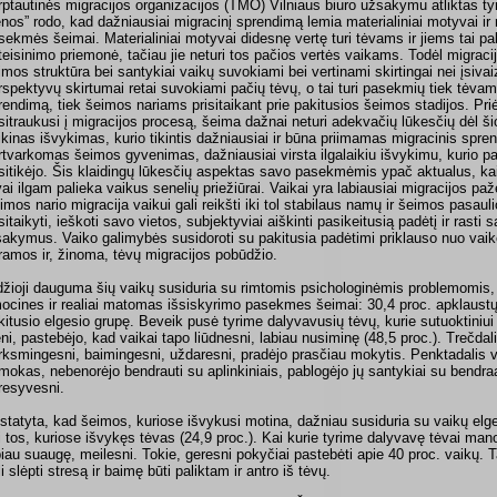
rptautinės migracijos organizacijos (TMO) Vilniaus biuro užsakymu atliktas t
enos” rodo, kad dažniausiai migracinį sprendimą lemia materialiniai motyvai i
sekmės šeimai. Materialiniai motyvai didesnę vertę turi tėvams ir jiems tai 
teisinimo priemonė, tačiau jie neturi tos pačios vertės vaikams. Todėl migracijo
imos struktūra bei santykiai vaikų suvokiami bei vertinami skirtingai nei įsivai
rspektyvų skirtumai retai suvokiami pačių tėvų, o tai turi pasekmių tiek tėvam
rendimą, tiek šeimos nariams prisitaikant prie pakitusios šeimos stadijos. Pr
 įsitraukusi į migracijos procesą, šeima dažnai neturi adekvačių lūkesčių dėl 
ikinas išvykimas, kurio tikintis dažniausiai ir būna priimamas migracinis sprend
rtvarkomas šeimos gyvenimas, dažniausiai virsta ilgalaikiu išvykimu, kurio 
sitikėjo. Šis klaidingų lūkesčių aspektas savo pasekmėmis ypač aktualus, kai 
vai ilgam palieka vaikus senelių priežiūrai. Vaikai yra labiausiai migracijos p
imos nario migracija vaikui gali reikšti iki tol stabilaus namų ir šeimos pasaulio
isitaikyti, ieškoti savo vietos, subjektyviai aiškinti pasikeitusią padėtį ir ras
sakymus. Vaiko galimybės susidoroti su pakitusia padėtimi priklauso nuo va
ramos ir, žinoma, tėvų migracijos pobūdžio.
džioji dauguma šių vaikų susiduria su rimtomis psichologinėmis problemomis,
ocines ir realiai matomas išsiskyrimo pasekmes šeimai: 30,4 proc. apklaustų
kitusio elgesio grupę. Beveik pusė tyrime dalyvavusių tėvų, kurie sutuoktiniui
eni, pastebėjo, kad vaikai tapo liūdnesni, labiau nusiminę (48,5 proc.). Trečdal
rksmingesni, baimingesni, uždaresni, pradėjo prasčiau mokytis. Penktadalis va
mokas, nebenorėjo bendrauti su aplinkiniais, pablogėjo jų santykiai su bendra
resyvesni.
statyta, kad šeimos, kuriose išvykusi motina, dažniau susiduria su vaikų elge
i tos, kuriose išvykęs tėvas (24,9 proc.). Kai kurie tyrime dalyvavę tėvai mano
biau suaugę, meilesni. Tokie, geresni pokyčiai pastebėti apie 40 proc. vaikų. T
i slėpti stresą ir baimę būti paliktam ir antro iš tėvų.