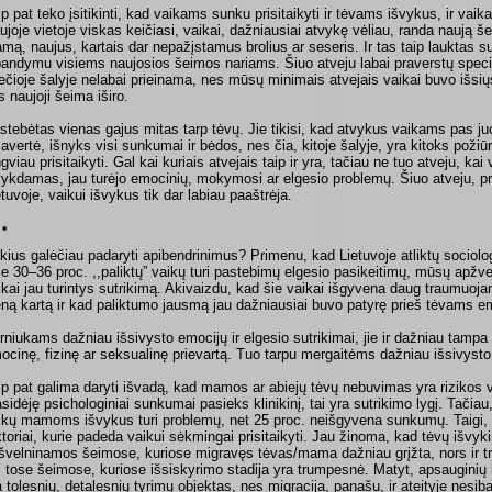
ip pat teko įsitikinti, kad vaikams sunku prisitaikyti ir tėvams išvykus, ir vaik
ujoje vietoje viskas keičiasi, vaikai, dažniausiai atvykę vėliau, randa naują 
mą, naujus, kartais dar nepažįstamus brolius ar seseris. Ir tas taip lauktas su
bandymu visiems naujosios šeimos nariams. Šiuo atveju labai praverstų specia
ečioje šalyje nelabai prieinama, nes mūsų minimais atvejais vaikai buvo išsių
s naujoji šeima iširo.
stebėtas vienas gajus mitas tarp tėvų. Jie tikisi, kad atvykus vaikams pas j
savertė, išnyks visi sunkumai ir bėdos, nes čia, kitoje šalyje, yra kitoks požiūr
ngviau prisitaikyti. Gal kai kuriais atvejais taip ir yra, tačiau ne tuo atveju, kai
vykdamas, jau turėjo emocinių, mokymosi ar elgesio problemų. Šiuo atveju, p
etuvoje, vaikui išvykus tik dar labiau paaštrėja.
 •
kius galėčiau padaryti apibendrinimus? Primenu, kad Lietuvoje atliktų sociol
ie 30–36 proc. ,,paliktų” vaikų turi pastebimų elgesio pasikeitimų, mūsų apžvel
ikai jau turintys sutrikimą. Akivaizdu, kad šie vaikai išgyvena daug traumuoja
eną kartą ir kad paliktumo jausmą jau dažniausiai buvo patyrę prieš tėvams em
rniukams dažniau išsivysto emocijų ir elgesio sutrikimai, jie ir dažniau tampa 
ocinę, fizinę ar seksualinę prievartą. Tuo tarpu mergaitėms dažniau išsivysto
ip pat galima daryti išvadą, kad mamos ar abiejų tėvų nebuvimas yra rizikos 
asidėję psichologiniai sunkumai pasieks klinikinį, tai yra sutrikimo lygį. Tačiau
ikų mamoms išvykus turi problemų, net 25 proc. neišgyvena sunkumų. Taigi, k
ktoriai, kurie padeda vaikui sėkmingai prisitaikyti. Jau žinoma, kad tėvų iš
švelninamos šeimose, kuriose migravęs tėvas/mama dažniau grįžta, nors ir 
i tose šeimose, kuriose išsiskyrimo stadija yra trumpesnė. Matyt, apsauginių ir
a tolesnių, detalesnių tyrimų objektas, nes migracija, panašu, ir ateityje nesib