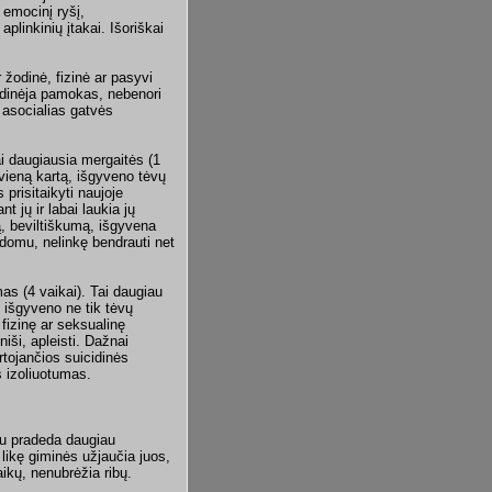
 emocinį ryšį,
plinkinių įtakai. Išoriškai
 žodinė, fizinė ar pasyvi
eidinėja pamokas, nebenori
į asocialias gatvės
i daugiausia mergaitės (1
 vieną kartą, išgyveno tėvų
prisitaikyti naujoje
t jų ir labai laukia jų
ą, beviltiškumą, išgyvena
domu, nelinkę bendrauti net
as (4 vaikai). Tai daugiau
 išgyveno ne tik tėvų
 fizinę ar seksualinę
ši, apleisti. Dažnai
rtojančios suicidinės
s izoliuotumas.
su pradeda daugiau
u likę giminės užjaučia juos,
aikų, nenubrėžia ribų.