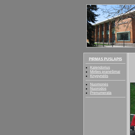
PIRMAS PUSLAPIS
Kalendorius
Mirties pranešimai
Knygynėlis
Nuomonės
Nuorodos
Prenumerata