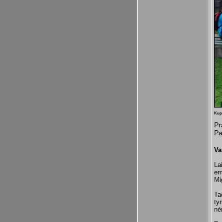
Kup
Pr
Pa
Va
La
em
Mi
Ta
ty
nė