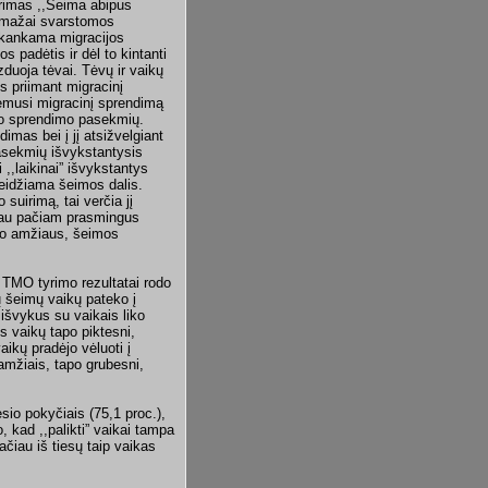
yrimas ,,Šeima abipus
r mažai svarstomos
pakankama migracijos
s padėtis ir dėl to kintanti
zduoja tėvai. Tėvų ir vaikų
s priimant migracinį
iėmusi migracinį sprendimą
šio sprendimo pasekmių.
imas bei į jį atsižvelgiant
pasekmių išvykstantysis
,,laikinai” išvykstantys
ažeidžiama šeimos dalis.
 suirimą, tai verčia jį
ti sau pačiam prasmingus
iko amžiaus, šeimos
 TMO tyrimo rezultatai rodo
 šeimų vaikų pateko į
 išvykus su vaikais liko
is vaikų tapo piktesni,
ikų pradėjo vėluoti į
amžiais, tapo grubesni,
sio pokyčiais (75,1 proc.),
, kad ,,palikti” vaikai tampa
ačiau iš tiesų taip vaikas