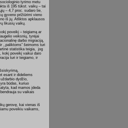
 sociologinio tyrimo metu
ta iš 195 tūkst. vaikų – tai
jų – 4,7 proc. sudaro tie,
kų gyveno prižiūrimi vieno
eno iš jų. Atliktos apklausos
ų likusių vaikų.
kokį poveikį – teigiamą ar
augelio veiksnių, tyrėjai
acionalinę darbo migraciją,
 ir ,,paliktoms” šeimoms turi
tinė statistika teigia, jog
, kokį poveikį vaikui daro
ja turi ir teigiamo, ir
šsiskyrimą,
t esant ir dideliems
 uždarbio dydžio,
yra būdas, kuriuo
ustatyta, kad mamos įdeda
 bendrauja su vaikais
ikų gerovę, kai vienas iš
igiamu poveikiu vaikams,