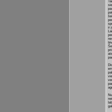
Ta
si
pa
pa
še
pe
sp
ir
La
pe
ne
tė
Še
pr
at
pa
Di
em
pa
vi
ve
pa
ag
Nu
ne
la
gal