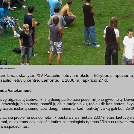
rio nuotrauka
anešimas skaitytas XIV Pasaulio lietuvių mokslo ir kūrybos simpoziume
saulio lietuvių centre, Lemonte, IL 2008 m. lapkričio 27 d.
nda Vaitekonienė
isvę atgavusią Lietuvą iki šių dienų paliko apie pusė milijono gyventojų. Bev
igravusiųjų buvo vedę, panaši jų dalis turėjo vaikų, tačiau tik kas antras išvy
gracijos išskirtų šeimų labai daug, manoma, kad ,,paliktų” vaikų gali būti 25-3
čiau šia problema susidomėta tik pastaraisiais metais 2007 metais Lietuvoje atl
rimai, atliekamas neklinikinės imties psichologinis tyrimas Vilniaus universitete
ra išspausdintas.