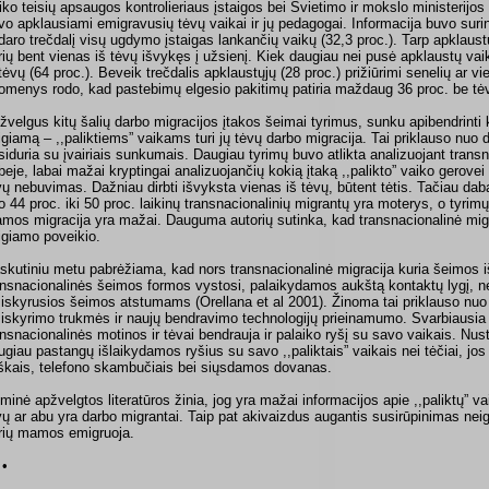
iko teisių apsaugos kontrolieriaus įstaigos bei Švietimo ir mokslo ministerijos
vo apklausiami emigravusių tėvų vaikai ir jų pedagogai. Informacija buvo surink
daro trečdalį visų ugdymo įstaigas lankančių vaikų (32,3 proc.). Tarp apklaustų
rių bent vienas iš tėvų išvykęs į užsienį. Kiek daugiau nei pusė apklaustų vai
 tėvų (64 proc.). Beveik trečdalis apklaustųjų (28 proc.) prižiūrimi senelių ar vi
omenys rodo, kad pastebimų elgesio pakitimų patiria maždaug 36 proc. be tėv
žvelgus kitų šalių darbo migracijos įtakos šeimai tyrimus, sunku apibendrinti 
igiamą – ,,paliktiems” vaikams turi jų tėvų darbo migracija. Tai priklauso nuo d
siduria su įvairiais sunkumais. Daugiau tyrimų buvo atlikta analizuojant transn
, beje, labai mažai kryptingai analizuojančių kokią įtaką ,,palikto” vaiko gerovei
vų nebuvimas. Dažniau dirbti išvyksta vienas iš tėvų, būtent tėtis. Tačiau dabar
o 44 proc. iki 50 proc. laikinų transnacionalinių migrantų yra moterys, o tyrimų
mos migracija yra mažai. Dauguma autorių sutinka, kad transnacionalinė migraci
igiamo poveikio.
skutiniu metu pabrėžiama, kad nors transnacionalinė migracija kuria šeimos i
ansnacionalinės šeimos formos vystosi, palaikydamos aukštą kontaktų lygį, ne
siskyrusios šeimos atstumams (Orellana et al 2001). Žinoma tai priklauso nuo
siskyrimo trukmės ir naujų bendravimo technologijų prieinamumo. Svarbiausia 
ansnacionalinės motinos ir tėvai bendrauja ir palaiko ryšį su savo vaikais. N
ugiau pastangų išlaikydamos ryšius su savo ,,paliktais” vaikais nei tėčiai, jos
iškais, telefono skambučiais bei siųsdamos dovanas.
minė apžvelgtos literatūros žinia, jog yra mažai informacijos apie ,,paliktų” va
vų ar abu yra darbo migrantai. Taip pat akivaizdus augantis susirūpinimas ne
rių mamos emigruoja.
 •