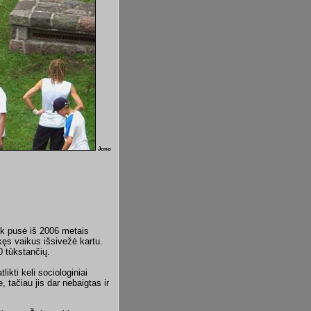
Jono
,
eik pusė iš 2006 metais
kęs vaikus išsivežė kartu.
0 tūkstančių.
ikti keli sociologiniai
, tačiau jis dar nebaigtas ir