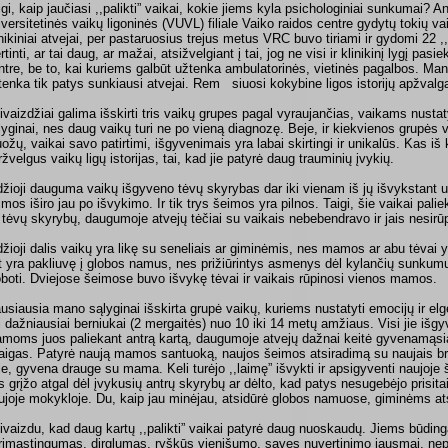
igi, kaip jaučiasi ,,palikti” vaikai, kokie jiems kyla psichologiniai sunkumai? 
iversitetinės vaikų ligoninės (VUVL) filiale Vaiko raidos centre gydytų tokių vaik
inikiniai atvejai, per pastaruosius trejus metus VRC buvo tiriami ir gydomi 22 ,,
ertinti, ar tai daug, ar mažai, atsižvelgiant į tai, jog ne visi ir klinikinį lygį p
ntre, be to, kai kuriems galbūt užtenka ambulatorinės, vietinės pagalbos. M
tenka tik patys sunkiausi atvejai. Rem siuosi kokybine ligos istorijų apžvalga 
ivaizdžiai galima išskirti tris vaikų grupes pagal vyraujančias, vaikams nustat
lyginai, nes daug vaikų turi ne po vieną diagnozę. Beje, ir kiekvienos grupės v
uožų, vaikai savo patirtimi, išgyvenimais yra labai skirtingi ir unikalūs. Kas iš 
ržvelgus vaikų ligų istorijas, tai, kad jie patyrė daug trauminių įvykių.
džioji dauguma vaikų išgyveno tėvų skyrybas dar iki vienam iš jų išvykstant už
imos iširo jau po išvykimo. Ir tik trys šeimos yra pilnos. Taigi, šie vaikai pal
 tėvų skyrybų, daugumoje atvejų tėčiai su vaikais nebebendravo ir jais nesirū
džioji dalis vaikų yra likę su seneliais ar giminėmis, nes mamos ar abu tėvai 
t yra pakliuvę į globos namus, nes prižiūrintys asmenys dėl kylančių sunkumų 
oboti. Dviejose šeimose buvo išvykę tėvai ir vaikais rūpinosi vienos mamos.
usiausia mano sąlyginai išskirta grupė vaikų, kuriems nustatyti emocijų ir elge
i dažniausiai berniukai (2 mergaitės) nuo 10 iki 14 metų amžiaus. Visi jie išg
moms juos paliekant antrą kartą, daugumoje atvejų dažnai keitė gyvenamąsi
taigas. Patyrė naują mamos santuoką, naujos šeimos atsiradimą su naujais brol
je, gyvena drauge su mama. Keli turėjo ,,laimę” išvykti ir apsigyventi naujoje 
s grįžo atgal dėl įvykusių antrų skyrybų ar dėlto, kad patys nesugebėjo prisita
ujoje mokykloje. Du, kaip jau minėjau, atsidūrė globos namuose, giminėms atsi
ivaizdu, kad daug kartų ,,palikti” vaikai patyrė daug nuoskaudų. Jiems būding
rimastingumas, dirglumas, ryškūs vienišumo, savęs nuvertinimo jausmai, nepa