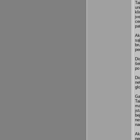
Ta
un
kl
įv
ce
pa
Ak
są
br
pe
Di
še
po
Di
ne
gl
Ga
Ta
ma
įs
be
ne
na
Ak
ne