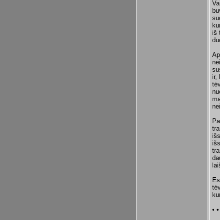
Va
bu
su
ku
iš
du
Ap
ne
su
ir
tė
nu
ma
ne
Pa
tr
iš
iš
tr
da
la
Es
tė
ku
• •