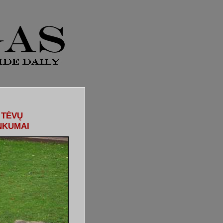
 TĖVŲ
NKUMAI