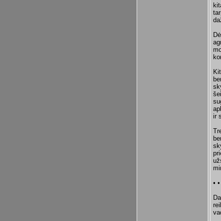
ki
ta
da
Dė
ag
mo
ko
Ki
be
sk
še
su
ap
ir
Tr
be
sk
pr
už
mi
• •
Da
re
va