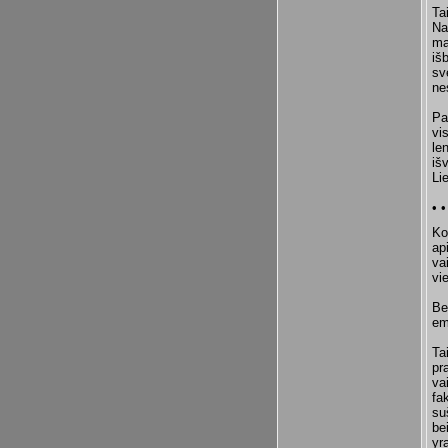
Ta
Na
ma
iš
sv
ne
Pa
vi
le
iš
Li
• •
Ko
ap
va
vi
Be
em
Ta
pr
va
fa
su
be
yr