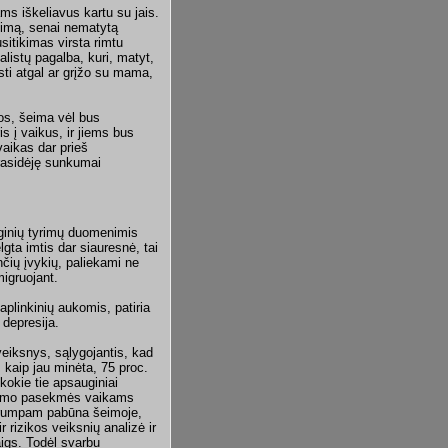
ams iškeliavus kartu su jais.
šeimą, senai nematytą
sitikimas virsta rimtu
listų pagalba, kuri, matyt,
sti atgal ar grįžo su mama,
uos, šeima vėl bus
is į vaikus, ir jiems bus
 vaikas dar prieš
rasidėję sunkumai
oginių tyrimų duomenimis
gta imtis dar siauresnė, tai
nčių įvykių, paliekami ne
igruojant.
aplinkinių aukomis, patiria
 depresija.
veiksnys, sąlygojantis, kad
, kaip jau minėta, 75 proc.
okie tie apsauginiai
vykimo pasekmės vaikams
trumpam pabūna šeimoje,
 rizikos veiksnių analizė ir
aigs. Todėl svarbu