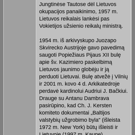
Jungtinėse Tautose dėl Lietuvos
okupacijos panaikinimo, 1957 m.
Lietuvos reikalais lankėsi pas
Vokietijos užsienio reikalų ministrą.
1954 m. iš arkivyskupo Juozapo
Skvirecko Austrijoje gavo pavedimą
saugoti Popiežiaus Pijaus XII bulę
apie šv. Kazimiero paskelbimą
Lietuvos jaunimo globėju ir ją
perduoti Lietuvai. Bulę atvežė į Vilnių
ir 2001 m. kovo 4 d. Arkikatedroje
perdavė kardinolui Audriui J. Bačkiui.
Drauge su Antanu Dambrava
pasirūpino, kad Ch. J. Kersten
komiteto dokumentai „Baltijos
valstybių užgrobimo byla” (išleista
1972 m. New York) būtų išleisti ir
Lietuvoje (1997 m. Kaune).