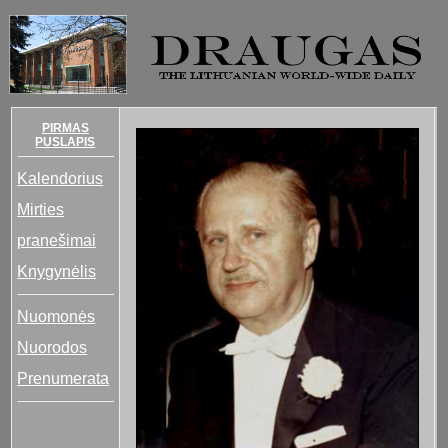
PIRMAS
PUSLAPIS
Kalendorius
Mirties
pranešimai
Knygynėlis
Nuomonės
Nuorodos
Prenumerata