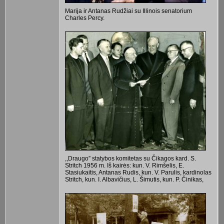
Marija ir Antanas Rudžiai su Illinois senatorium
Charles Percy.
,,Draugo” statybos komitetas su Čikagos kard. S.
Stritch 1956 m. Iš kairės: kun. V. Rimšelis, E.
Stasiukaitis, Antanas Rudis, kun. V. Parulis, kardinolas
Stritch, kun. I. Albavičius, L. Šimutis, kun. P. Činikas,