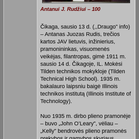
Antanui J. Rudžiui – 100
Čikaga, sausio 13 d. (,,Draugo” info)
– Antanas Juozas Rudis, trečios
kartos JAV lietuvis, inžinierius,
pramonininkas, visuomenės
veikėjas, filantropas, gimė 1911 m.
sausio 14 d. Čikagoje, IL. Mokėsi
Tilden technikos mokykloje (Tilden
Technical High School). 1935 m.
bakalauro laipsniu baigė Illinois
technikos institutą (Illinois Institute of
Technology).
Nuo 1935 m. dirbo plieno pramonėje
– buvo „John O’Leary”, vėliau –
„Kelly” bendrovės plieno pramonės
prekybos ir gamybos skyriaus