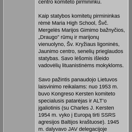
centro komiteto pirmininku.
Kaip statybos komitetų pirmininkas
rėmė Maria High School, Švč.
Mergelės Marijos Gimimo bažnyčios,
„Draugo” rūmų ir marijonų
vienuolyno, Šv. Kryžiaus ligoninės,
Jaunimo centro, senelių prieglaudos
statybas. Savo lėšomis išleido
vadovėlių lituanistinėms mokykloms.
Savo pažintis panaudojo Lietuvos
laisvinimo reikalams: nuo 1953 m.
buvo Kongreso Kersten komiteto
specialusis patarėjas ir ALT’o
įgaliotinis (su Charles J. Kersten
1954 m. vyko į Europą tirti SSRS
agresijos Baltijos kraštuose). 1945
m. dalyvavo JAV delegacijoje