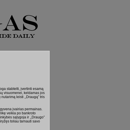
a stabtelti, įvertinti esamą
 mūsų visuomenei, keldamas jos
nutarimą leisti ,,Draugą” tris
šgyvena įvairias permainas.
 likę veikia po bankroto
linkybės sąlygoja ir ,,Draugo”
ryžęs toliau tarnauti savo