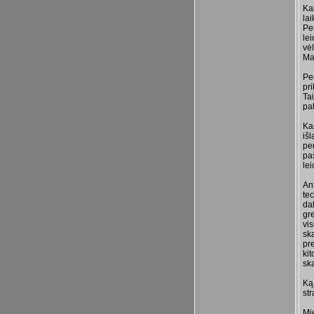
Ka
lai
Pen
lei
vėl
Ma
Per
pr
Tai
pa
Ka
iš
pe
pa
le
An
tec
da
gr
vi
ska
pr
ki
ska
Ką
str
Mie