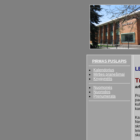
PIRMAS PUSLAPIS
L
Kalendorius
Mirties pranešimai
Knygynėlis
T
ar
Nuomonės
Nuorodos
Pr
Prenumerata
pad
kul
kar
Ka
Ne
skr
le
sk