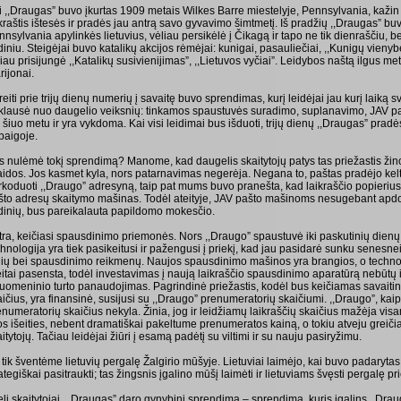
i ,,Draugas” buvo įkurtas 1909 metais Wilkes Barre miestelyje, Pennsylvania, kažin 
kraštis ištesės ir pradės jau antrą savo gyvavimo šimtmetį. Iš pradžių ,,Draugas” bu
nsylvania apylinkės lietuvius, vėliau persikėlė į Čikagą ir tapo ne tik dienraščiu, bet
diniu. Steigėjai buvo katalikų akcijos rėmėjai: kunigai, pasauliečiai, ,,Kunigų vienybė
iau prisijungė ,,Katalikų susivienijimas”, ,,Lietuvos vyčiai”. Leidybos naštą ilgus me
rijonai.
eiti prie trijų dienų numerių į savaitę buvo sprendimas, kurį leidėjai jau kurį laiką 
iklausė nuo daugelio veiksnių: tinkamos spaustuvės suradimo, suplanavimo, JAV pašt
 šiuo metu ir yra vykdoma. Kai visi leidimai bus išduoti, trijų dienų ,,Draugas” pradė
baigoje.
s nulėmė tokį sprendimą? Manome, kad daugelis skaitytojų patys tas priežastis ži
laidos. Jos kasmet kyla, nors patarnavimas negerėja. Negana to, paštas pradėjo kelt
rkoduoti ,,Draugo” adresyną, taip pat mums buvo pranešta, kad laikraščio popierius y
što adresų skaitymo mašinas. Todėl ateityje, JAV pašto mašinoms nesugebant apdor
idinių, bus pareikalauta papildomo mokesčio.
tra, keičiasi spausdinimo priemonės. Nors ,,Draugo” spaustuvė iki paskutinių dienų
hnologija yra tiek pasikeitusi ir pažengusi į priekį, kad jau pasidarė sunku senesne
lių bei spausdinimo reikmenų. Naujos spausdinimo mašinos yra brangios, o technolo
eitai pasensta, todėl investavimas į naują laikraščio spausdinimo aparatūrą nebūtų
suomeninio turto panaudojimas. Pagrindinė priežastis, kodėl bus keičiamas savaiti
ičius, yra finansinė, susijusi su ,,Draugo” prenumeratorių skaičiumi. ,,Draugo”, kaip i
enumeratorių skaičius nekyla. Žinia, jog ir leidžiamų laikraščių skaičius mažėja v
tos išeities, nebent dramatiškai pakeltume prenumeratos kainą, o tokiu atveju greiči
itytojų. Tačiau leidėjai žiūri į esamą padėtį su viltimi ir su nauju pasiryžimu.
 tik šventėme lietuvių pergalę Žalgirio mūšyje. Lietuviai laimėjo, kai buvo padaryt
ategiškai pasitraukti; tas žingsnis įgalino mūšį laimėti ir lietuviams švęsti pergalę pr
li skaitytojai, ,,Draugas” daro gynybinį sprendimą – sprendimą, kuris įgalins ,,Drau