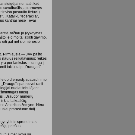
ar steigėjai numatė, kad
vo savaitraštis, aptarnavęs
 ir viso pasaulio lietuvių
”, ,,Katalikų federacija”,
tus kantriai nešė Tėvai
svarstė, tačiau jo įvykdymas
o leidimo tai atlikti gavimo.
s eiti gal net šio mėnesio
no. Pirmiausia — JAV pašto
i naujus reikalavimus: reikės
ra per lankstus ir stringa į
oti tokių kaip ,,Draugas”
 leido dienraštį, spausdinimo
i ,,Draugo” spaustuvei rasti
gijai nuolat tobulėjant
 išmintingas mūsų
nis ,,Draugo” numerių
r kitų laikraščių,
isame Amerikos žemyne. Nėra
ausiai prarastume dalį
as gynybinis sprendimas
ieš jų priešus.
gui” laimėti kovą su