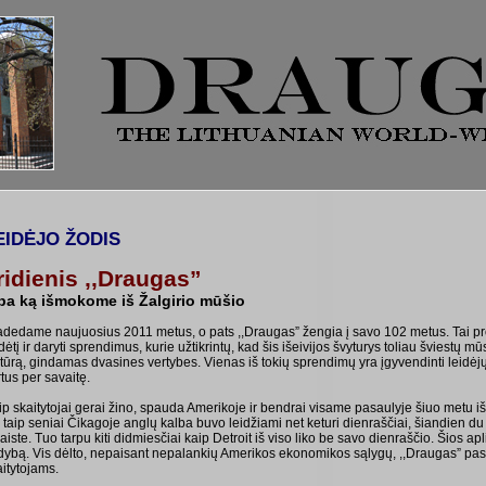
EIDĖJO ŽODIS
ridienis ,,Draugas”
ba ką išmokome iš Žalgirio mūšio
adedame naujuosius 2011 metus, o pats ,,Draugas” žengia į savo 102 metus. Tai prog
ėtį ir daryti sprendimus, kurie užtikrintų, kad šis išeivijos švyturys toliau šviestų
tūrą, gindamas dvasines vertybes. Vienas iš tokių sprendimų yra įgyvendinti leidėjų 
tus per savaitę.
ip skaitytojai gerai žino, spauda Amerikoje ir bendrai visame pasaulyje šiuo metu i
 taip seniai Čikagoje anglų kalba buvo leidžiami net keturi dienraščiai, šiandien du
aiste. Tuo tarpu kiti didmiesčiai kaip Detroit iš viso liko be savo dienraščio. Šios ap
idybą. Vis dėlto, nepaisant nepalankių Amerikos ekonomikos sąlygų, ,,Draugas” pasi
aitytojams.