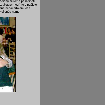
adienį) siūlome paslidinėti
e. „Happy hour” toje pačioje
 diena nepakartojamuose
 kelionės namo!