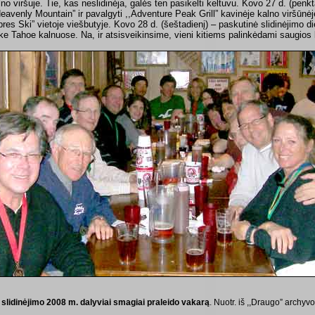
lno viršuje. Tie, kas neslidinėja, galės ten pasikelti keltuvu. Kovo 27 d. (penkt
Heavenly Mountain” ir pavalgyti ,,Adventure Peak Grill” kavinėje kalno viršūnėj
pres Ski” vietoje viešbutyje. Kovo 28 d. (šeštadienį) – paskutinė slidinėjimo
ke Tahoe kalnuose. Na, ir atsisveikinsime, vieni kitiems palinkėdami saugios
 slidinėjimo 2008 m. dalyviai smagiai praleido vakarą
. Nuotr. iš ,,Draugo” archyvo