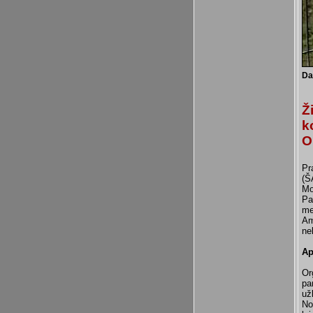
Da
Ž
k
O
Pr
(Š
Mo
Pa
me
Am
ne
Ap
Or
pa
už
No