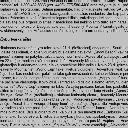
idimus, susitarti dėl atvežimo į viešbutį iš oro uosto, skambinkite Mary Hajda
cations” tel. 1-800-432-8365 (ext. 4406), 775-586-4406 arba rašykite jai el. pa
ajdas@vailresorts.com. Būtinai paminėkite, kad priklausysite lietuvių ŠALFAS
thuanian SALFASS ski group), tada gausite specialias nuolaidas. Jie taip pat
airius užsiėmimus: važinėjimąsi sniegomobiliais, vaizdingas keliones laivu, slidi
čią savaitę bus organizuojamas ir medicinos bei nekilnojamo turto seminaras,
 papildomo mokesčio. Daugiau apie patį ,,Heavenly Mountain” kurortą galite pas
w.skiheavenly.com. Arčiausias nuo šio kalnų kurorto oro uostas yra Reno, NV
ržybų tvarkaraštis
eliminarus tvarkaraštis yra toks: kovo 21 d. (šeštadienį) atvykimas į South Lak
u galite paslidinėti, o apie vidurdienį bus galima pavalgyti „Snow Beach” kavin
press” slidinėjimo pakylos, arba „happy hour” metu „Apres Ski” patalpoje „Em
vo 22 d. (sekmadienį) siūlome paslidinėti Heavenly Mountain, vidurdienį paval
gistracijos ir atidarymo vietą ir laiką pranešime kiek vėliau. Kovo 23 d. (pirmad
Heavenly Mountain’s” ,,World Cup” take. Pietūs vidurdienį ,,Adventure Peak Gri
ršuje. Tie, kas neslidinės, pakilimo taku gali nuvažiuoti iki kalno viršūnės ir pr
storane, tuo pačiu pasigrožėsite nuostabiais kalnų vaizdais. „Happy hour” bus 
me pačiame viešbutyje. Kovo 24 d. (antradienį) didžiojo slalomo lenktynių die
untain’s” ,,World Cup” slidinėjimo take. Varžybų pradžios laikas bus paskelbt
California Lodge” kavinėje šio tako apačioje. „Happy hour” kaip visada ,,Apres
ešbutyje. Kovo 25 d. (trečiadienį) – slalomo lenktynių diena ,,Heavenly Mounta
idinėjimo take (laikas bus paskelbtas vėliau). Vidurdienį pavalgysime ,,Lakev
vinėje ,,Aerial Tram” viršuje. „Happy hour” toje pačioje „Apres Ski” vietoje vie
etvirtadienį) siūlome paslidinėti ,,Squaw Valley Ski Resort” kurorte, North La
emos olimpiada. Bus suorganizuota, kaip visus ten nuvežti nuo „Embassy Suit
įšime laivu Tahoe ežeru. Bilietus šiai išvykai, į kurią įeis apsilankymas ,,Squa
lionė autobusu į priekį ir laivu atgal, įsigykite iš anksto pas M. Hajdas – ,,He
stovą. Pietus pavalgyti siūlome ,,Squaw Valley” kurorte esančioje ,,Alexander