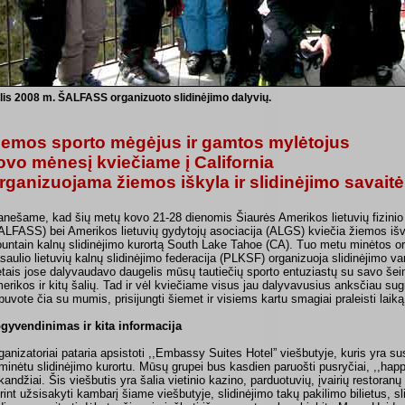
lis 2008 m. ŠALFASS organizuoto slidinėjimo dalyvių.
iemos sporto mėgėjus ir gamtos mylėtojus
ovo mėnesį kviečiame į California
rganizuojama žiemos iškyla ir slidinėjimo savaitė
anešame, kad šių metų kovo 21-28 dienomis Šiaurės Amerikos lietuvių fizinio 
ALFASS) bei Amerikos lietuvių gydytojų asociacija (ALGS) kviečia žiemos iš
untain kalnų slidinėjimo kurortą South Lake Tahoe (CA). Tuo metu minėtos or
saulio lietuvių kalnų slidinėjimo federacija (PLKSF) organizuoja slidinėjimo v
tais jose dalyvaudavo daugelis mūsų tautiečių sporto entuziastų su savo šei
erikos ir kitų šalių. Tad ir vėl kviečiame visus jau dalyvavusius anksčiau sugrį
buvote čia su mumis, prisijungti šiemet ir visiems kartu smagiai praleisti laik
gyvendinimas ir kita informacija
ganizatoriai pataria apsistoti ,,Embassy Suites Hotel” viešbutyje, kuris yra s
minėtu slidinėjimo kurortu. Mūsų grupei bus kasdien paruošti pusryčiai, ,,happ
kandžiai. Šis viešbutis yra šalia vietinio kazino, parduotuvių, įvairių restoran
rint užsisakyti kambarį šiame viešbutyje, slidinėjimo takų pakilimo bilietus, s