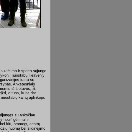
auklėjimo ir sporto sąjunga
vykon į nuostabų Heavenly
ganizacijos kartu su
aržybas. Ankstesniais
momis iš Lietuvos, Š.
žti, o tuos, kurie dar
ą nuostabių kalnų aplinkoje.
usijungęs su anksčiau
y hour” gėrimai ir
ų bei kitų pramogų centrų.
lidžių nuomą bei slidinėjimo