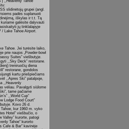
s į ,,Heavenly Tahoe
štu:
S slidinėtojų grupei (angl.
 visiems padės suplanuoti
nėjimą, iškylas ir t.t. Tą
 kuriame galėsite dalyvauti
iskaityti jų tinklalapyje
 / Lake Tahoe Airport.
e Tahoe. Jei turėsite laiko,
ėje prie naujos „Powder-bowl
bassy Suites” viešbutyje.
gyti ,,Sky Deck” restorane.
ienį) treniruočių diena
ll” restorane, gondolos
isijungti kartu priešpiečiams
vėl ,,Apres Ski” patalpoje,
na ,,Heavenly
as vėliau. Pavalgyti siūlome
 Ski”, tame pačiame
in’s” ,,World Cup”
iew Lodge Food Court”
šbutyje. Kovo 26 d.
ke Tahoe, kur 1960 m. vyko
es Hotel” viešbučio, o
w Valley” kurorte, patogi
avenly Tahoe” kurorto
’s Cafe & Bar” kavinėje