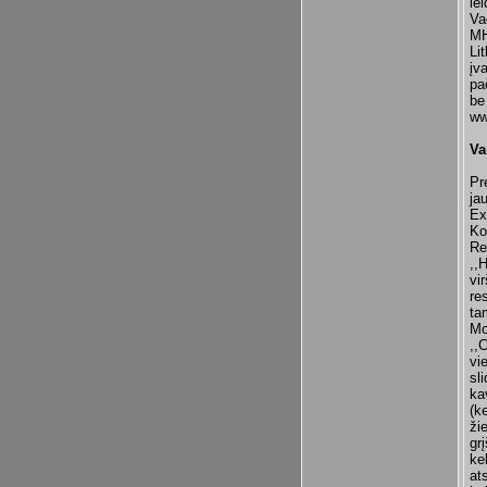
le
Va
MH
Li
įv
pa
be
ww
Va
Pr
ja
Ex
Ko
Re
,,
vi
re
ta
Mo
,,
vi
sl
ka
(k
ži
gr
ke
at