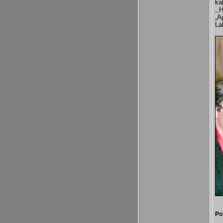
ka
,,
„A
La
Po