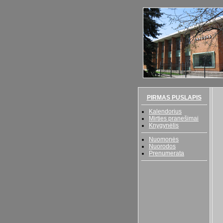
PIRMAS PUSLAPIS
Kalendorius
Mirties pranešimai
Knygynėlis
Nuomonės
Nuorodos
Prenumerata