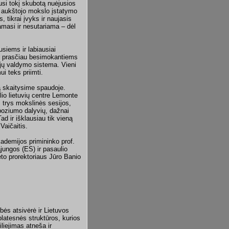
vusi tokį skubotą nuėjusios
 aukštojo mokslo įstatymo
, tikrai įvyks ir naujasis
amasi ir nesutariama – dėl
siems ir labiausiai
o prasčiau besimokantiems
ijų valdymo sistema. Vieni
ui teks priimti.
tą skaitysime spaudoje.
lio lietuvių centre Lemonte
 trys mokslinės sesijos,
poziumo dalyvių, dažnai
Tad ir išklausiau tik vieną
Vaičaitis.
ademijos primininko prof.
jungos (ES) ir pasaulio
eto prorektoriaus Jūro Banio
bės atsivėrė ir Lietuvos
latesnės struktūros, kurios
iliejimas atneša ir