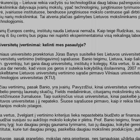
nkurenciją – Lietuvai reikia varžytis su technologiškai daug labiau pažengusi
kslininkai dalyvauja įvairių mokslų, ypač technologinių, jungtiniuose tyrimuo
rė, įvairiuose institutuose, bendruose jungtiniuose mokslo centruose gali dirbt
lių narių mokslininkai. Tai atveria plačias galimybes Lietuvos mokslininkams 
chnologijomis.
airių Europos centrų, institutų nau­da Lietuvai nemaža. Kaip teigė Rudzikas, 
eną iš šių centrų bus pigiau nei nupirkti eksperimentatoriui visą reikalingą labo
iversitetų įvertinimai: kelinti mes pasaulyje?
lniaus universiteto prorektorius Jūras Banys susitelkė ties Lietuvos universitet
iversitetų vertinimo (reitingavimo) sąrašuose. Banio teigimu, Lietuva, kaip šal
n. gyventojų, turi gana daug universitetų, institutų ir kolegijų. Kita vertus, ši 
usa dar nerodo, kad visos jos geros ir suteikia kokybišką išsilavinimą. 2007 
skelbtame Lietuvos universitetų vertinimo sąraše pirmavo Vilniaus universite
chnologijos universitetas (KTU).
čiau vertinimų, pasak Banio, yra įvairių. Pavyzdžiui, kinai universitetus vertin
belio premijų laureatų skaičių, Fields medalininkus, cituojamų mokslininkų skai
estižiniuose žurnaluose. Taip suskirsčius visus universitetus, kinai paskelbė 
etuvos universitetas į jį nepateko. Šiuose sąrašuose pirmavo, kaip ir reikia tik
itanijos mokslo įstaigos.
ta vertus, žvelgiant į vertinimo kriterijus lieka nepastebėta biudžeto ar finans
audžiai susijusi su aukštojo mokslo kokybe ir plėtra. Prof. Banio teigimu, fin
rimų lygį: kuo daugiau pinigų gaunama tyrimams, tuo jų daugiau, kokybė geresnė
stitutai, kurie turi daugiau pinigų, paskelbia daugiau mokslinės produkcijos, pub
etuvoje, pasak pranešėjo, mokslas nėra prioriteras, nes tarnautojas uždirba d