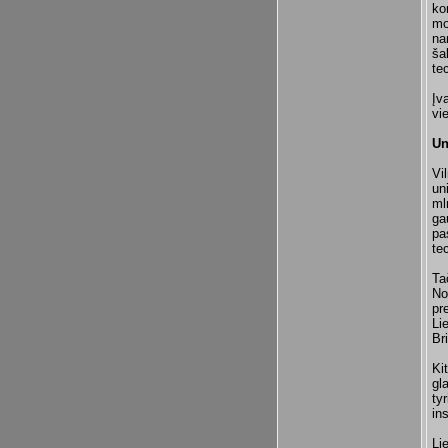
ko
mo
na
ša
te
Įv
vi
Un
Vi
un
ml
ga
pa
te
Ta
No
pr
Li
Br
Ki
gl
ty
in
Li