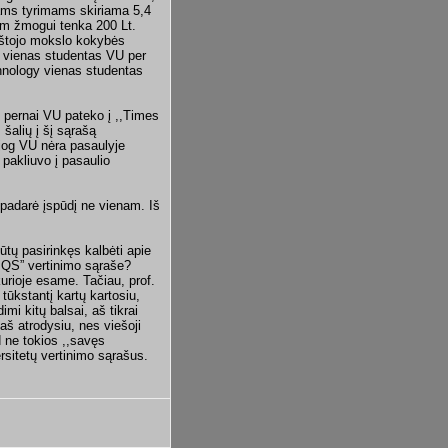
niams tyrimams skiriama 5,4
nam žmogui tenka 200 Lt.
ukštojo mokslo kokybės
u, vienas studentas VU per
chnology vienas studentas
d pernai VU pateko į ,,Times
šalių į šį sąrašą
, jog VU nėra pasaulyje
 pakliuvo į pasaulio
 padarė įspūdį ne vienam. Iš
ūtų pasirinkęs kalbėti apie
– QS” vertinimo sąraše?
rioje esame. Tačiau, prof.
tūkstantį kartų kartosiu,
imi kitų balsai, aš tikrai
aš atrodysiu, nes viešoji
 ne tokios ,,savęs
rsitetų vertinimo sąrašus.