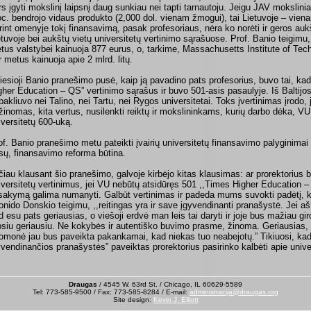
rs įgyti mokslinį laipsnį daug sunkiau nei tapti tarnautoju. Jeigu JAV moksli
oc. bendrojo vidaus produkto (2,000 dol. vienam žmogui), tai Lietuvoje – vie
rint omenyje tokį finansavimą, pasak profesoriaus, nėra ko norėti ir geros a
etuvoje bei aukštų vietų universitetų vertinimo sąrašuose. Prof. Banio teigim
tus valstybei kainuoja 877 eurus, o, tarkime, Massachusetts Institute of Te
r metus kainuoja apie 2 mlrd. litų.
iesioji Banio pranešimo pusė, kaip ją pavadino pats profesorius, buvo tai, ka
gher Education – QS” vertinimo sąrašus ir buvo 501-asis pasaulyje. Iš Baltijos 
pakliuvo nei Talino, nei Tartu, nei Rygos universitetai. Toks įvertinimas įrodo
žinomas, kita vertus, nusilenkti reiktų ir mokslininkams, kurių darbo dėka, VU
iversitetų 600-uką.
of. Banio pranešimo metu pateikti įvairių universitetų finansavimo palyginimai
esų, finansavimo reforma būtina.
čiau klausant šio pranešimo, galvoje kirbėjo kitas klausimas: ar prorektorius b
iversitetų vertinimus, jei VU nebūtų atsidūręs 501 ,,Times Higher Education 
sakymą galima numanyti. Galbūt vertinimas ir padeda mums suvokti padėtį, ku
onido Donskio teigimu, ,,reitingas yra ir save įgyvendinanti pranašystė. Jei aš 
d esu pats geriausias, o viešoji erdvė man leis tai daryti ir joje bus mažiau gird
psiu geriausiu. Ne kokybės ir autentiško buvimo prasme, žinoma. Geriausias, 
omonė jau bus paveikta pakankamai, kad niekas tuo neabejotų.” Tikiuosi, kad
yvendinančios pranašystės” paveiktas prorektorius pasirinko kalbėti apie unive
Draugas
/ 4545 W. 63rd St. / Chicago, IL 60629-5589
Tel: 773-585-9500 / Fax: 773-585-8284 / E-mail:
administracija@draugas.org
Site design:
Kevin J. Elliott