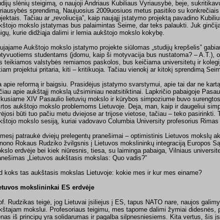
udijų slėnių steigimą, o naujoji Andriaus Kubiliaus Vyriausybė, beje, sukritika
riausybės sprendimą, Naujuosius 2009uosiuos metus pasitiko su konkrečiais
ojektais. Tačiau ar „revoliucija”, kaip naująjį įstatymo projektą pavadino Kubilius
kštojo mokslo įstatymas bus palaimintas Seime, dar teks palaukti. Juk ginčij
nigų, kurie didžiąja dalimi ir lemia aukštojo mokslo kokybę.
ujajame Aukštojo mokslo įstatymo projekte siūlomas „studijų krepšelis” gabiau
tyvuotiems studentams (įdomu, kaip ši motyvacija bus nustatoma? – A.T.), 
s teikiamos valstybės remiamos paskolos, bus keičiama universitetų ir koleg
kiam projektui pritaria, kiti – kritikuoja. Tačiau vienokį ar kitokį sprendimą Seim
a apie reformą ir baigsiu. Prasidėjus įstatymo svarstymui, apie tai dar ne kar
čiau apie aukštąjį mokslą užsiminiau neatsitiktinai. Lapkričio pabaigoje Pasau
ykusiame XIV Pasaulio lietuvių mokslo ir kūrybos simpoziume buvo surengtos
irtos aukštojo mokslo problemoms Lietuvoje. Deja, man, kaip ir daugeliui sim
rėjosi būti tuo pačiu metu dviejose ar trijose vietose, tačiau – teko pasirinkti. 
kštojo mokslo sesiją, kuriai vadovavo Columbia University profesorius Rimas 
mesį patraukė dviejų prelegentų pranešimai – optimistinis Lietuvos mokslų ak
nono Rokaus Rudziko žvilgsnis į Lietuvos mokslininkų integraciją Europos Są
kslo erdvėje bei kiek niūresnis, tiesa, su laiminga pabaiga, Vilniaus universit
anešimas „Lietuvos aukštasis mokslas: Quo vadis?”
d koks tas aukštasis mokslas Lietuvoje: kokie mes ir kur mes einame?
etuvos mokslininkai ES erdvėje
of. Rudzikas teigė, jog Lietuvai įsiliejus į ES, tapus NATO nare, naujos galimy
kštajam mokslui. Profesoriaus teigimu, mes tapome dalimi žymiai di­desnės, p
enas iš principų yra solidarumas ir pagalba silpnesniesiems. Kita vertus, šis įs