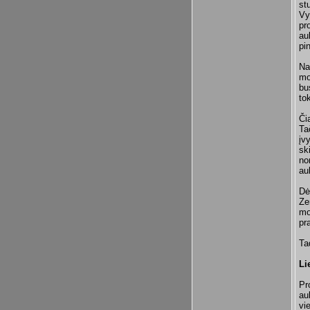
st
Vy
pr
au
pi
Na
mo
bu
to
Či
Ta
įv
sk
no
au
Dė
Ze
mo
pr
Ta
Li
Pr
au
vi