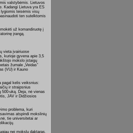
omis valstybėmis. Lietuvos
se. Kadangi Lietuva yra ES
i lygiomis teisėmis visų
pasinaudoti ten sutelktomis
sumokėti už komandiruotę į
ratorinę įrangą.
ų vieta įvairiuose
is, kurioje gyvena apie 3,5
aukštojo mokslo įstaigų
metais žurnale „Veidas”
tas (VU) ir Kauno
a pagal kelis veiksnius:
čių ir straipsnius
jų 500-uką. Deja, nė vienas
ėtis, JAV ir Didžiosios
avimo problema, kuri
ansavimas atspindi mokslinių
, tie universitetai ar
likacijų.
augiau nei mokslų daktaras,