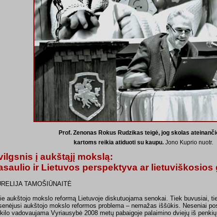
Prof. Zenonas Rokus Rudzikas teigė, jog skolas ateinanč
kartoms reikia atiduoti su kaupu.
Jono Kuprio nuotr.
vilgsnis į aukštąjį mokslą:
asaulio ir Lietuvos perspektyva ar lietuviškosio
RELIJA TAMOŠIŪNAITĖ
ie aukštojo mokslo reformą Lietuvoje diskutuojama senokai. Tiek buvusiai, t
isenėjusi aukštojo mokslo reformos problema – nemažas iššūkis. Neseniai po
rkilo vadovaujama Vyriausybė 2008 metų pabaigoje palaimino dviejų iš penkių 