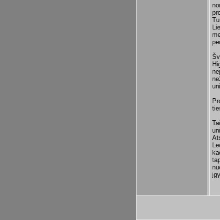
no
pr
Tu
Li
me
pe
Šv
Hi
ne
ne
un
Pr
ti
Ta
un
At
Le
ka
ta
nu
įg