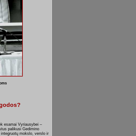
ioms
s godos?
iek esamai Vyriausybei –
stus palikusi Gedimino
integruotų mokslo, verslo ir