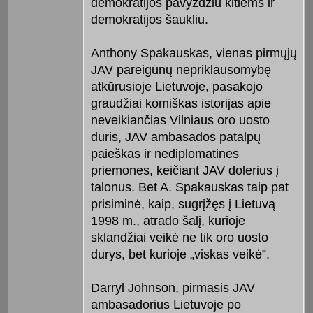
demokratijos pavyzdžiu kitiems ir
demokratijos šaukliu.
Anthony Spakauskas, vienas pirmųjų
JAV pareigūnų nepriklausomybę
atkūrusioje Lietuvoje, pasakojo
graudžiai komiškas istorijas apie
neveikiančias Vilniaus oro uosto
duris, JAV ambasados patalpų
paieškas ir nediplomatines
priemones, keičiant JAV dolerius į
talonus. Bet A. Spakauskas taip pat
prisiminė, kaip, sugrįžęs į Lietuvą
1998 m., atrado šalį, kurioje
sklandžiai veikė ne tik oro uosto
durys, bet kurioje „viskas veikė”.
Darryl Johnson, pirmasis JAV
ambasadorius Lietuvoje po