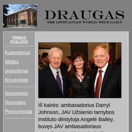
PIRMAS
PUSLAPIS
Kalendorius
Mirties
pranešimai
Knygynėlis
Nuomonės
Nuorodos
Iš kairės: ambasadorius Darryl
Prenumerata
Johnson, JAV Užsienio tarnybos
instituto dėstytoja Angelė Bailey,
buvęs JAV ambasadoriaus