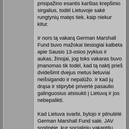
prisipažino esantis karštas krepšinio
sirgalius, todėl Lietuvoje sakė
rungtynių matęs tiek, kaip niekur
kitur.
Ir nors tą vakarą German Marshall
Fund buvo mažokai tiesiogiai kalbėta
apie Sausio 13-osios įvykius ir
aukas, žinojai, jog toks vakaras buvo
įmanomas tik todėl, kad tą naktį prieš
dvidešimt dvejus metus lietuviai
neišsigando ir nepalūžo. Ir kad jų
drąsa ir stiprybė privertė pasaulio
galinguosius atsisukti į Lietuvą ir jos
nebepalikti.
Kad Lietuva svarbi, bylojo ir pilnutėlė
German Marshall Fund salė. JAV
sostinėje, kur socialinių vakarėlių