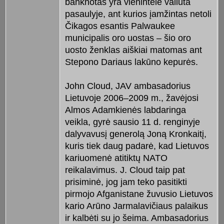
banknotas yra vienintelė valiuta
pasaulyje, ant kurios įamžintas netoli
Čikagos esantis Palwaukee
municipalis oro uostas – šio oro
uosto ženklas aiškiai matomas ant
Stepono Dariaus lakūno kepurės.
John Cloud, JAV ambasadorius
Lietuvoje 2006–2009 m., žavėjosi
Almos Adamkienės labdaringa
veikla, gyrė sausio 11 d. renginyje
dalyvavusį generolą Joną Kronkaitį,
kuris tiek daug padarė, kad Lietuvos
kariuomenė atitiktų NATO
reikalavimus. J. Cloud taip pat
prisiminė, jog jam teko pasitikti
pirmojo Afganistane žuvusio Lietuvos
kario Arūno Jarmalavičiaus palaikus
ir kalbėti su jo šeima. Ambasadorius