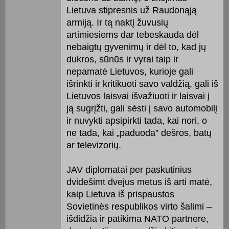
Lietuva stipresnis už Raudonąją
armiją. Ir tą naktį žuvusių
artimiesiems dar tebeskauda dėl
nebaigtų gyvenimų ir dėl to, kad jų
dukros, sūnūs ir vyrai taip ir
nepamatė Lietuvos, kurioje gali
išrinkti ir kritikuoti savo valdžią, gali iš
Lietuvos laisvai išvažiuoti ir laisvai į
ją sugrįžti, gali sėsti į savo automobilį
ir nuvykti apsipirkti tada, kai nori, o
ne tada, kai „paduoda” dešros, batų
ar televizorių.
JAV diplomatai per paskutinius
dvidešimt dvejus metus iš arti matė,
kaip Lietuva iš prispaustos
Sovietinės respublikos virto šalimi –
išdidžia ir patikima NATO partnere,