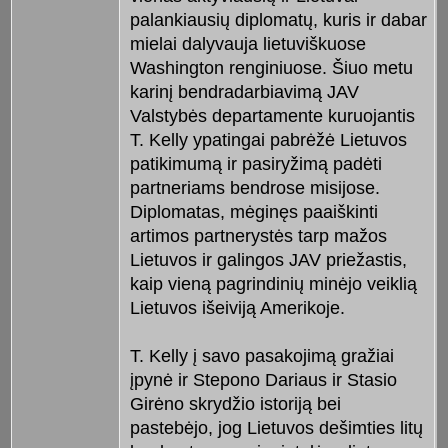
palankiausių diplomatų, kuris ir dabar
mielai dalyvauja lietuviškuose
Washington renginiuose. Šiuo metu
karinį bendradarbiavimą JAV
Valstybės departamente kuruojantis
T. Kelly ypatingai pabrėžė Lietuvos
patikimumą ir pasiryžimą padėti
partneriams bendrose misijose.
Diplomatas, mėginęs paaiškinti
artimos partnerystės tarp mažos
Lietuvos ir galingos JAV priežastis,
kaip vieną pagrindinių minėjo veiklią
Lietuvos išeiviją Amerikoje.
T. Kelly į savo pasakojimą gražiai
įpynė ir Stepono Dariaus ir Stasio
Girėno skrydžio istoriją bei
pastebėjo, jog Lietuvos dešimties litų