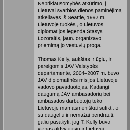
Nepriklausomybės atkūrimo, į
Lietuvai svarbios dienos paminėjimą
atkeliavęs iš Seattle, 1992 m.
Lietuvoje tuokėsi, o Lietuvos
diplomatijos legenda Stasys
Lozoraitis, jaun. organizavo
priėmimą jo vestuvių proga.
Thomas Kelly, aukštas ir ūgiu, ir
pareigomis JAV Valstybės
departamente, 2004–2007 m. buvo
JAV diplomatinės misijos Lietuvoje
vadovo pavaduotojas. Kadangi
daugumą JAV ambasadorių bei
ambasados darbuotojų teko
Lietuvoje man asmeniškai sutikti, o
su daugeliu ir nemažai bendrauti,
galiu pasakyti, jog T. Kelly buvo
vienas aktyviausių ir Lietuvai