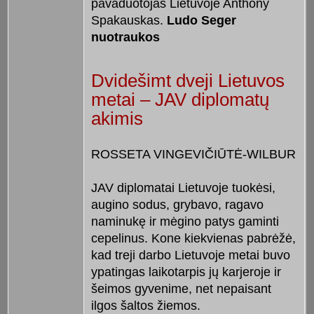
pavaduotojas Lietuvoje Anthony
Spakauskas.
Ludo Seger
nuotraukos
Dvidešimt dveji Lietuvos
metai – JAV diplomatų
akimis
ROSSETA VINGEVIČIŪTĖ-WILBUR
JAV diplomatai Lietuvoje tuokėsi,
augino sodus, grybavo, ragavo
naminukę ir mėgino patys gaminti
cepelinus. Kone kiekvienas pabrėžė,
kad treji darbo Lietuvoje metai buvo
ypatingas laikotarpis jų karjeroje ir
šeimos gyvenime, net nepaisant
ilgos šaltos žiemos.