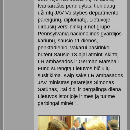
tvarkaraštis perpildytas, tiek daug
užimtų JAV Valstybės departmento
pareigūnų, diplomatų, Lietuvoje
dirbusių verslininkų ir net grupė
Pennsylvania nacionalinės gvardijos
kariūnų, sausio 11 dienos,
penktadienio, vakarui pasirinko
būtent Sausio 13-ajai atminti skirtą
LR ambasados ir German Marshall
Fund surengtą Lietuvos bičiulių
susitikimą. Kaip sakė LR ambasados
JAV ministras patarėjas Simonas
Šatūnas, „tai didi ir pergalinga diena
Lietuvos istorijoje ir mes ją turime
garbingai minėti”.