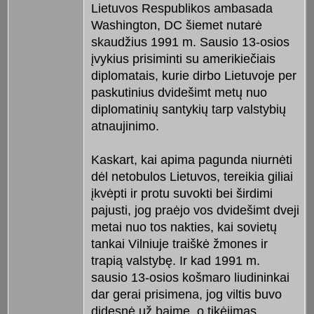
Lietuvos Respublikos ambasada
Washington, DC šiemet nutarė
skaudžius 1991 m. Sausio 13-osios
įvykius prisiminti su amerikiečiais
diplomatais, kurie dirbo Lietuvoje per
paskutinius dvidešimt metų nuo
diplomatinių santykių tarp valstybių
atnaujinimo.
Kaskart, kai apima pagunda niurnėti
dėl netobulos Lietuvos, tereikia giliai
įkvėpti ir protu suvokti bei širdimi
pajusti, jog praėjo vos dvidešimt dveji
metai nuo tos nakties, kai sovietų
tankai Vilniuje traiškė žmones ir
trapią valstybę. Ir kad 1991 m.
sausio 13-osios košmaro liudininkai
dar gerai prisimena, jog viltis buvo
didesnė už baimę, o tikėjimas