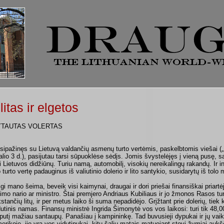
litas ir elgetos
YTAUTAS VOLERTAS
sipažinęs su Lietuvą valdančių asmenų turto vertėmis, paskelbtomis viešai (
alio 3 d.), pasijutau tarsi sūpuoklėse sėdįs. Jomis švystelėjęs į vieną pusę,
ti Lietuvos didžiūnų. Turiu namą, automobilį, visokių nereikalingų rakandų. Ir i
o turto vertę padauginus iš valiutinio dolerio ir lito santykio, susidarytų iš tolo
igi mano šeima, beveik visi kaimynai, draugai ir dori priešai finansiškai priart
imo nario ar ministro. Štai premjero Andriaus Kubiliaus ir jo žmonos Rasos turt
kstančių litų, ir per metus laiko ši suma nepadidėjo. Grįžtant prie dolerių, tie
dutinis namas. Finansų ministrė Ingrida Šimonytė vos vos laikosi: turi tik 48,00
uputį mažiau santaupų. Panašiau į kampininkę. Tad buvusieji dypukai ir jų vaika
erikoje, jie yra vos vidutinukai, kitų šalių matais matuojant stovi žymiai aukš