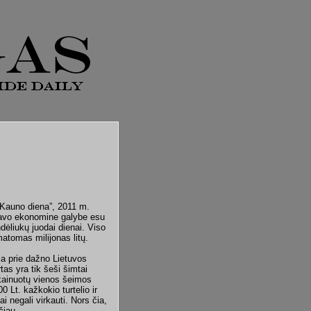
„Kauno diena”, 2011 m.
 savo ekonomine galybe esu
ndėliukų juodai dienai. Viso
 matomas milijonas litų.
ėja prie dažno Lietuvos
as yra tik šeši šimtai
k kainuotų vienos šeimos
0 Lt. kažkokio turtelio ir
i negali virkauti. Nors čia,
čiau.