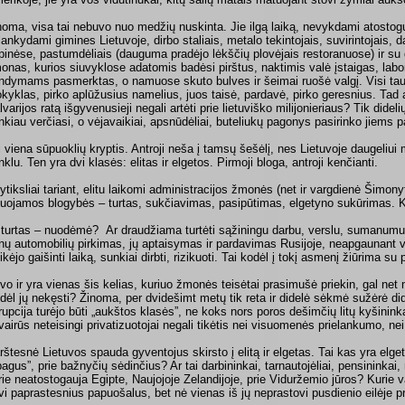
noma, visa tai nebuvo nuo medžių nuskinta. Jie ilgą laiką, nevykdami atostogų į
lankydami gimines Lietuvoje, dirbo staliais, metalo tekintojais, suvirintojais, 
pinėse, pastumdėliais (dauguma pradėjo lėkščių plovėjais restoranuose) ir su 
onas, kurios siuvyklose adatomis badėsi pirštus, naktimis valė įstaigas, labora
ndymams pasmerktas, o namuose skuto bulves ir šeimai ruošė valgį. Visi taup
kyklas, pirko aplūžusius namelius, juos taisė, pardavė, pirko geresnius. Tad a
varijos ratą išgyvenusieji negali artėti prie lietuviško milijonieriaus? Tik didelių
nkiau verčiasi, o vėjavaikiai, apsnūdėliai, buteliukų pagonys pasirinko jiems p
i viena sūpuoklių kryptis. Antroji neša į tamsų šešėlį, nes Lietuvoje daugeliui 
nklu. Ten yra dvi klasės: elitas ir elgetos. Pirmoji bloga, antroji kenčianti.
ytiksliai tariant, elitu laikomi administracijos žmonės (net ir vargdienė Šimony
ijuojamos blogybės – turtas, sukčiavimas, pasipūtimas, elgetyno sukūrimas. K
 turtas – nuodėmė? Ar draudžiama turtėti sąžiningu darbu, verslu, sumanum
nų automobilių pirkimas, jų aptaisymas ir pardavimas Rusijoje, neapgaunant
ikėjo gaišinti laiką, sunkiai dirbti, rizikuoti. Tai kodėl į tokį asmenį žiūrima s
vo ir yra vienas šis kelias, kuriuo žmonės teisėtai prasimušė priekin, gal net m
dėl jų nekęsti? Žinoma, per dvidešimt metų tik reta ir didelė sėkmė sužėrė did
rupcija turėjo būti „aukštos klasės”, ne koks nors poros dešimčių litų kyšinin
 įvairūs neteisingi privatizuotojai negali tikėtis nei visuomenės prielankumo, ne
rštesnė Lietuvos spauda gyventojus skirsto į elitą ir elgetas. Tai kas yra elge
bagus”, prie bažnyčių sėdinčius? Ar tai darbininkai, tarnautojėliai, pensininkai, 
rie neatostogauja Egipte, Naujojoje Zelandijoje, prie Viduržemio jūros? Kurie v
vi paprastesnius papuošalus, bet nė vienas iš jų neprastovi pusdienio eilėje p