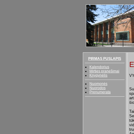
PIRMAS PUSLAPIS
E
Kalendorius
Mirties pranešimai
Knygynėlis
V
Nuomonės
Nuorodos
Su
Prenumerata
sp
ar
ši
Ta
Se
tū
vi
tr
Am