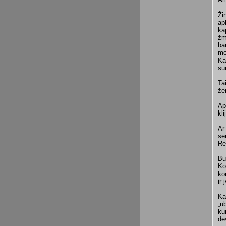
Ži
ap
ka
žm
ba
mo
Kal
su
Ta
že
Ap
kl
Ar
se
Re
Bu
Ko
ko
ir
Ka
„u
ku
dė