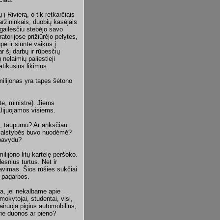
 Rivierą, o tik retkarčiais
daržininkais, duobių kasėjais
gailesčiu stebėjo savo
torijose prižiūrėjo pelytes,
ė ir siuntė vaikus į
r šį darbų ir rūpesčių
 nelaimių paliestieji
atikusius likimus.
milijonas yra tapęs šėtono
tė, ministrė). Jiems
lijuojamos visiems.
u, taupumu? Ar anksčiau
 valstybės buvo nuodėmė?
u pavydu?
ilijono litų kartelę peršoko.
esnius turtus. Net ir
kavimas. Šios rūšies sukčiai
i pagarbos.
ta, jei nekalbame apie
mokytojai, studentai, visi,
airuoja pigius automobilius,
rie duonos ar pieno?