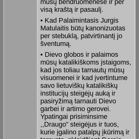
mūsų bendruomenėse ir per
visą kraštą ir pasaulį.
• Kad Palaimintasis Jurgis
Matulaitis būtų kanonizuotas
per stebuklą, patvirtinantį jo
šventumą.
• Dievo globos ir palaimos
mūsų katalikiškoms įstaigoms,
kad jos toliau tarnautų mūsų
visuomenei ir kad įvertintume
savo lietuviškų katalikiškų
institucijų steigėjų auką ir
pasiryžimą tarnauti Dievo
garbei ir artimo gerovei.
Ypatingai prisiminsime
,,Draugo” steigėjus ir tuos,
kurie įgalino patalpų įkūrimą ir