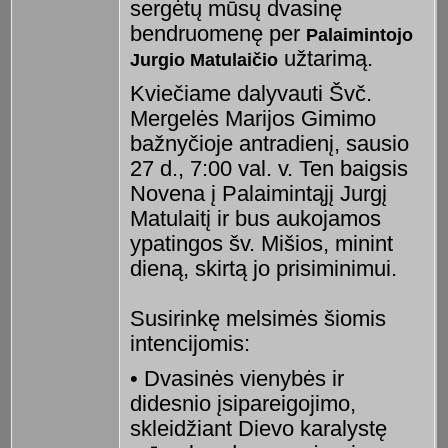
sergėtų mūsų dvasinę
bendruomenę per
Palaimintojo
užtarimą.
Jurgio Matulaičio
Kviečiame dalyvauti Švč.
Mergelės Marijos Gimimo
bažnyčioje antradienį, sausio
27 d., 7:00 val. v. Ten baigsis
Novena į Palaimintąjį Jurgį
Matulaitį ir bus aukojamos
ypatingos šv. Mišios, minint
dieną, skirtą jo prisiminimui.
Susirinkę melsimės šiomis
intencijomis:
• Dvasinės vienybės ir
didesnio įsipareigojimo,
skleidžiant Dievo karalystę