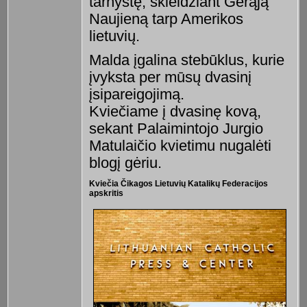
tarnystę, skleidžiant Gerąją
Naujieną tarp Amerikos
lietuvių.
Malda įgalina stebūklus, kurie
įvyksta per mūsų dvasinį
įsipareigojimą.
Kviečiame į dvasinę kovą,
sekant Palaimintojo Jurgio
Matulaičio kvietimu nugalėti
blogį gėriu.
Kviečia Čikagos Lietuvių Katalikų Federacijos
apskritis