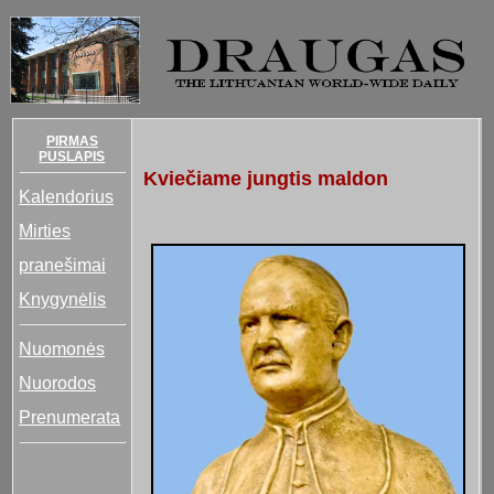
PIRMAS
PUSLAPIS
Kviečiame jungtis maldon
Kalendorius
Mirties
pranešimai
Knygynėlis
Nuomonės
Nuorodos
Prenumerata