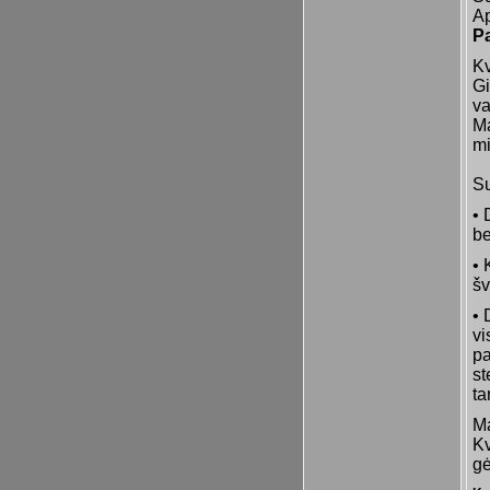
Ap
Pa
Kv
Gi
va
Ma
mi
Su
• 
be
• 
š
• 
vi
pa
st
ta
Ma
Kv
gė