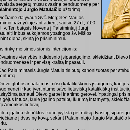
vaizda sergėtų mūsų dvasinę bendruomenę per
laimintojo Jurgio Matulaičio
užtarimą.
iečiame dalyvauti Švč. Mergelės Marijos
mimo bažnyčioje antradienį, sausio 27 d., 7:00
l. v. Ten baigsis Novena į Palaimintąjį Jurgį
tulaitį ir bus aukojamos ypatingos šv. Mišios,
nint dieną, skirtą jo prisiminimui.
sirinkę melsimės šiomis intencijomis:
Dvasinės vienybės ir didesnio įsipareigojimo, skleidžiant Dievo
ndruomenėse ir per visą kraštą ir pasaulį.
Kad Palaimintasis Jurgis Matulaitis būtų kanonizuotas per stebukl
ventumą.
Dievo globos ir palaimos mūsų katalikiškoms įstaigoms, kad jos
suomenei ir kad įvertintume savo lietuviškų katalikiškų institucijų
siryžimą tarnauti Dievo garbei ir artimo gerovei. Ypatingai pris
eigėjus ir tuos, kurie įgalino patalpų įkūrimą ir tarnystę, skleidž
rp Amerikos lietuvių.
lda įgalina stebūklus, kurie įvyksta per mūsų dvasinį įsipareigo
iečiame į dvasinę kovą, sekant Palaimintojo Jurgio Matulaičio k
riu.