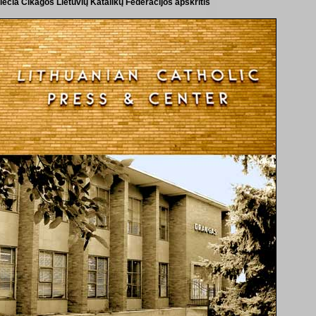
iečia Čikagos Lietuvių Katalikų Federacijos apskritis