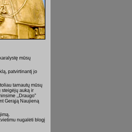
 karalystę mūsų
ą, patvirtinantį jo
 toliau tarnautų mūsų
 steigėjų auką ir
iminsime ,,Draugo”
iant Gerąją Naujieną
jimą.
vietimu nugalėti blogį