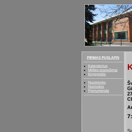
PIRMAS PUSLAPIS
K
Kalendorius
Mirties pranešimai
Knygynėlis
Nuomonės
Šv
Nuorodos
G
Prenumerata
27
Ch
An
7:
Su