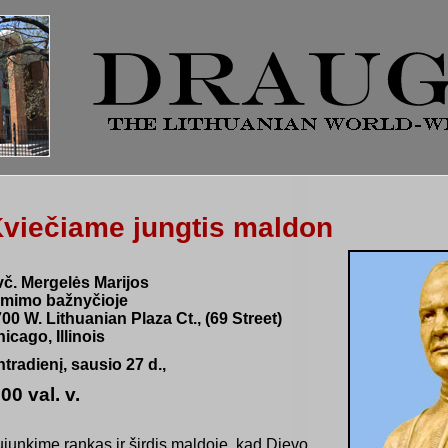
viečiame jungtis maldon
č. Mergelės Marijos
imimo bažnyčioje
00 W. Lithuanian Plaza Ct., (69 Street)
icago, Illinois
tradienį, sausio 27 d.,
00 val. v.
junkime rankas ir širdis maldoje, kad Dievo