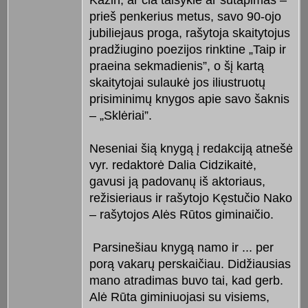
prieš penkerius metus, savo 90-ojo
jubiliejaus proga, rašytoja skaitytojus
pradžiugino poezijos rinktine „Taip ir
praeina sekmadienis”, o šį kartą
skaitytojai sulaukė jos iliustruotų
prisiminimų knygos apie savo šaknis
– „Sklėriai”.
Neseniai šią knygą į redakciją atnešė
vyr. redaktorė Dalia Cidzikaitė,
gavusi ją padovanų iš aktoriaus,
režisieriaus ir rašytojo Kęstučio Nako
– rašytojos Alės Rūtos giminaičio.
Parsinešiau knygą namo ir ... per
porą vakarų perskaičiau. Didžiausias
mano atradimas buvo tai, kad gerb.
Alė Rūta giminiuojasi su visiems,