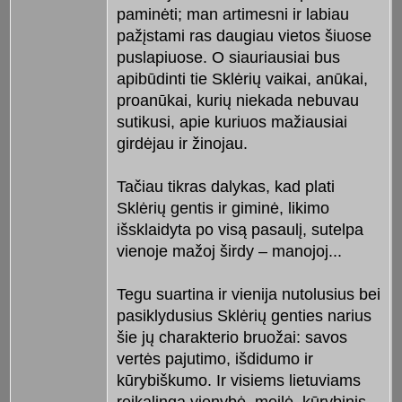
paminėti; man artimesni ir labiau
pažįstami ras daugiau vietos šiuose
puslapiuose. O siauriausiai bus
apibūdinti tie Sklėrių vaikai, anūkai,
proanūkai, kurių niekada nebuvau
sutikusi, apie kuriuos mažiausiai
girdėjau ir žinojau.
Tačiau tikras dalykas, kad plati
Sklėrių gentis ir giminė, likimo
išsklaidyta po visą pasaulį, sutelpa
vienoje mažoj širdy – manojoj...
Tegu suartina ir vienija nutolusius bei
pasiklydusius Sklėrių genties narius
šie jų charakterio bruožai: savos
vertės pajutimo, išdidumo ir
kūrybiškumo. Ir visiems lietuviams
reikalinga vienybė, meilė, kūrybinis