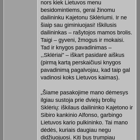
nors kiek Lietuvos menu
besidomintiems, gerai žinomu
dailininku Kajetonu Sklėriumi. Ir ne
šiaip sau giminiuojasi! Iškilusis
dailininkas – rašytojos mamos brolis.
Taigi – gyveni, žmogus ir mokaisi.
Tad ir knygos pavadinimas –
,,Sklėriai” – iškart pasidarė aiškus
(pirmą kartą perskaičiusi knygos
pavadinimą pagalvojau, kad taip gal
vadinosi koks Lietuvos kaimas).
„Šiame pasakojime mano dėmesys
ilgiau sustoja prie dviejų brolių
Sklėrių: iškilaus dailininko Kajetono ir
Sibiro kankinio Alfonso, garbingo
Lietuvos kario pulkininko. Tai mano
dėdės, kuriais daugiau negu
didžiuojuosi. Kiti bus trumpiau