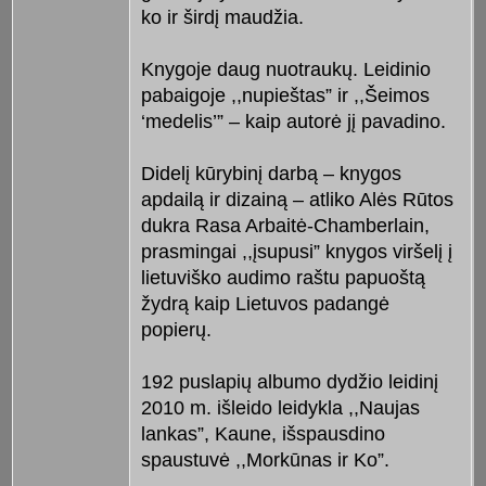
ko ir širdį maudžia.
Knygoje daug nuotraukų. Leidinio
pabaigoje ,,nupieštas” ir ,,Šeimos
‘medelis’” – kaip autorė jį pavadino.
Didelį kūrybinį darbą – knygos
apdailą ir dizainą – atliko Alės Rūtos
dukra Rasa Arbaitė-Chamberlain,
prasmingai ,,įsupusi” knygos viršelį į
lietuviško audimo raštu papuoštą
žydrą kaip Lietuvos padangė
popierų.
192 puslapių albumo dydžio leidinį
2010 m. išleido leidykla ,,Naujas
lankas”, Kaune, išspausdino
spaustuvė ,,Morkūnas ir Ko”.