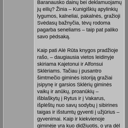
Baranausko dainų bei deklamuojamų
jų eilių? Žinia – Kunigiškių apylinkių
lygumos, kalneliai, pakalnės, gražioji
Svėdasų bažnyčia, tėvų rodoma
pagarba seneliams – taip pat paliko
savo pėdsaką.
Kaip pati Alė Rūta knygos pradžioje
rašo, – daugiausia vietos leidinyje
skiriama Kajetonui ir Alfonsui
Sklėriams. Tačiau į pusantro
šimtmečio giminės istoriją gražiai
įsipynę ir garsios Sklėrių giminės
vaikų ir anūkų, proanūkių –
išblaškytų į Rytus ir į Vakarus,
išplėštų nuo savų sodybų į sibirines
taigas ir išstumtų gyventi į užjūrius –
gyvenimai. Kaip ir kiekvienoje
giminėje yra kuo didžiuotis, o yra dėl