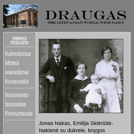
PIRMAS
PUSLAPIS
Kalendorius
Mirties
pranešimai
Knygynėlis
Nuomonės
Nuorodos
Prenumerata
Jonas Nakas, Emilija Sklėriūtė-
Nakienė su dukrele, knygos