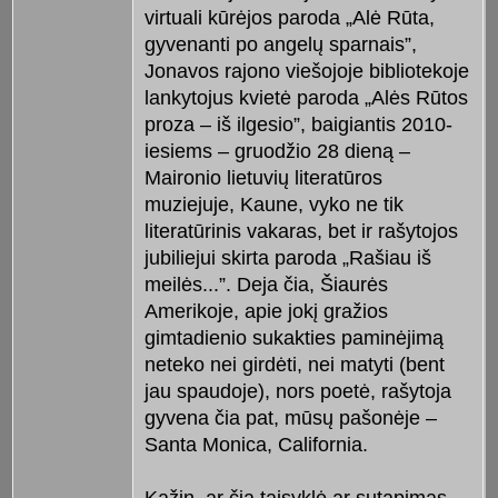
virtuali kūrėjos paroda „Alė Rūta,
gyvenanti po angelų sparnais”,
Jonavos rajono viešojoje bibliotekoje
lankytojus kvietė paroda „Alės Rūtos
proza – iš ilgesio”, baigiantis 2010-
iesiems – gruodžio 28 dieną –
Maironio lietuvių literatūros
muziejuje, Kaune, vyko ne tik
literatūrinis vakaras, bet ir rašytojos
jubiliejui skirta paroda „Rašiau iš
meilės...”. Deja čia, Šiaurės
Amerikoje, apie jokį gražios
gimtadienio sukakties paminėjimą
neteko nei girdėti, nei matyti (bent
jau spaudoje), nors poetė, rašytoja
gyvena čia pat, mūsų pašonėje –
Santa Monica, California.
Kažin, ar čia taisyklė ar sutapimas –