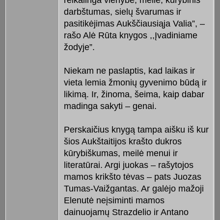
darbštumas, sielų švarumas ir
pasitikėjimas Aukščiausiąja Valia”, –
rašo Alė Rūta knygos ,,Įvadiniame
žodyje”.
Niekam ne paslaptis, kad laikas ir
vieta lemia žmonių gyvenimo būdą ir
likimą. Ir, žinoma, šeima, kaip dabar
madinga sakyti – genai.
Perskaičius knygą tampa aišku iš kur
šios Aukštaitijos krašto dukros
kūrybiškumas, meilė menui ir
literatūrai. Argi juokas – rašytojos
mamos krikšto tėvas – pats Juozas
Tumas-Vaižgantas. Ar galėjo mažoji
Elenutė neįsiminti mamos
dainuojamų Strazdelio ir Antano