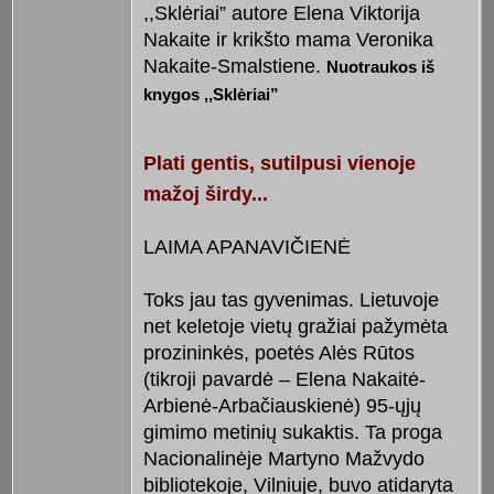
,,Sklėriai” autore Elena Viktorija
Nakaite ir krikšto mama Veronika
Nakaite-Smalstiene.
Nuotraukos iš
knygos ,,Sklėriai”
Plati gentis, sutilpusi vienoje
mažoj širdy...
LAIMA APANAVIČIENĖ
Toks jau tas gyvenimas. Lietuvoje
net keletoje vietų gražiai pažymėta
prozininkės, poetės Alės Rūtos
(tikroji pavardė – Elena Nakaitė-
Arbienė-Arbačiauskienė) 95-ųjų
gimimo metinių sukaktis. Ta proga
Nacionalinėje Martyno Mažvydo
bibliotekoje, Vilniuje, buvo atidaryta