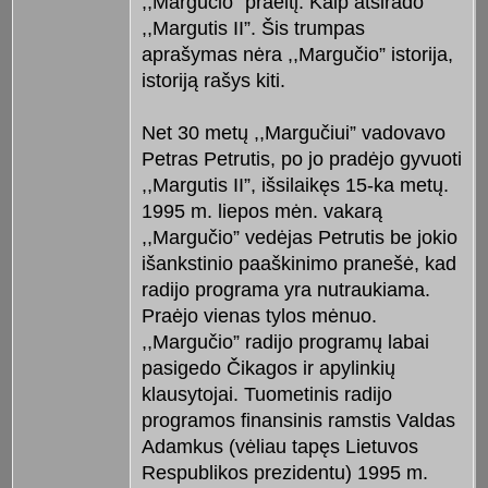
,,Margučio” praeitį. Kaip atsirado
,,Margutis II”. Šis trumpas
aprašymas nėra ,,Margučio” istorija,
istoriją rašys kiti.
Net 30 metų ,,Margučiui” vadovavo
Petras Petrutis, po jo pradėjo gyvuoti
,,Margutis II”, išsilaikęs 15-ka metų.
1995 m. liepos mėn. vakarą
,,Margučio” vedėjas Petrutis be jokio
išankstinio paaškinimo pranešė, kad
radijo programa yra nutraukiama.
Praėjo vienas tylos mėnuo.
,,Margučio” radijo programų labai
pasigedo Čikagos ir apylinkių
klausytojai. Tuometinis radijo
programos finansinis ramstis Valdas
Adamkus (vėliau tapęs Lietuvos
Respublikos prezidentu) 1995 m.