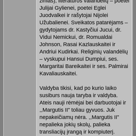
žinias), literatūros valandėlių – poetei
Julijai Gylienei, poetei Eglei
Juodvalkei ir rašytojai Nijolei
Užubalienei. Sveikatos patarėjams –
gydytojams dr. Kastyčiui Jucui, dr.
Vidui Nemickui, dr. Romualdai
Johnson, Rasai Kazlauskaitei ir
Andriui Kudirkai. Religinių valandėlių
– vyskupui Hansui Dumpiui, ses.
Margaritai Bareikaitei ir ses. Palmirai
Kavaliauskaitei.
Valdyba tikisi, kad po kurio laiko
susiburs nauja taryba ir valdyba.
Ateis nauji rėmėjai bei darbuotojai ir
,,Margutis II” toliau gyvuos. Juk
nepakeičiamų nėra. ,,Margutis II”
nepalieka jokių skolų, palieka
transliacijų įrangą ir kompiuterį.