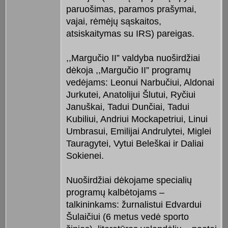
paruošimas, paramos prašymai,
vajai, rėmėjų sąskaitos,
atsiskaitymas su IRS) pareigas.
,,Margučio II” valdyba nuoširdžiai
dėkoja ,,Margučio II” programų
vedėjams: Leonui Narbučiui, Aldonai
Jurkutei, Anatolijui Šlutui, Ryčiui
Januškai, Tadui Dunčiai, Tadui
Kubiliui, Andriui Mockapetriui, Linui
Umbrasui, Emilijai Andrulytei, Miglei
Tauragytei, Vytui Beleškai ir Daliai
Sokienei.
Nuoširdžiai dėkojame specialių
programų kalbėtojams –
talkininkams: žurnalistui Edvardui
Šulaičiui (6 metus vedė sporto