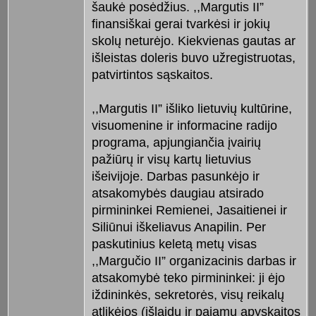
šaukė posėdžius. ,,Margutis II”
finansiškai gerai tvarkėsi ir jokių
skolų neturėjo. Kiekvienas gautas ar
išleistas doleris buvo užregistruotas,
patvirtintos sąskaitos.
,,Margutis II” išliko lietuvių kultūrine,
visuomenine ir informacine radijo
programa, apjungiančia įvairių
pažiūrų ir visų kartų lietuvius
išeivijoje. Darbas pasunkėjo ir
atsakomybės daugiau atsirado
pirmininkei Remienei, Jasaitienei ir
Siliūnui iškeliavus Anapilin. Per
paskutinius keletą metų visas
,,Margučio II” organizacinis darbas ir
atsakomybė teko pirmininkei: ji ėjo
iždininkės, sekretorės, visų reikalų
atlikėjos (išlaidų ir pajamų apyskaitos