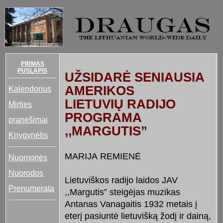
PIRMAS
PUSLAPIS
UŽSIDARĖ SENIAUSIA
AMERIKOS
Kalendorius
LIETUVIŲ RADIJO
Mirties
PROGRAMA
pranešimai
,,MARGUTIS”
Knygynėlis
MARIJA REMIENĖ
Nuomonės
Nuorodos
Lietuviškos radijo laidos JAV
Prenumerata
,,Margutis” steigėjas muzikas
Antanas Vanagaitis 1932 metais į
eterį pasiuntė lietuvišką žodį ir dainą,