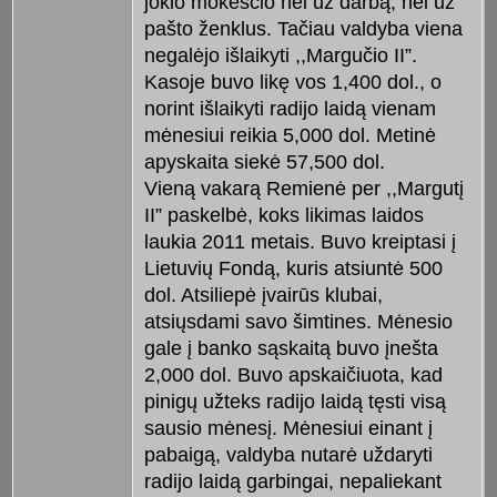
jokio mokesčio nei už darbą, nei už
pašto ženklus. Tačiau valdyba viena
negalėjo išlaikyti ,,Margučio II”.
Kasoje buvo likę vos 1,400 dol., o
norint išlaikyti radijo laidą vienam
mėnesiui reikia 5,000 dol. Metinė
apyskaita siekė 57,500 dol.
Vieną vakarą Remienė per ,,Margutį
II” paskelbė, koks likimas laidos
laukia 2011 metais. Buvo kreiptasi į
Lietuvių Fondą, kuris atsiuntė 500
dol. Atsiliepė įvairūs klubai,
atsiųsdami savo šimtines. Mėnesio
gale į banko sąskaitą buvo įnešta
2,000 dol. Buvo apskaičiuota, kad
pinigų užteks radijo laidą tęsti visą
sausio mėnesį. Mėnesiui einant į
pabaigą, valdyba nutarė uždaryti
radijo laidą garbingai, nepaliekant