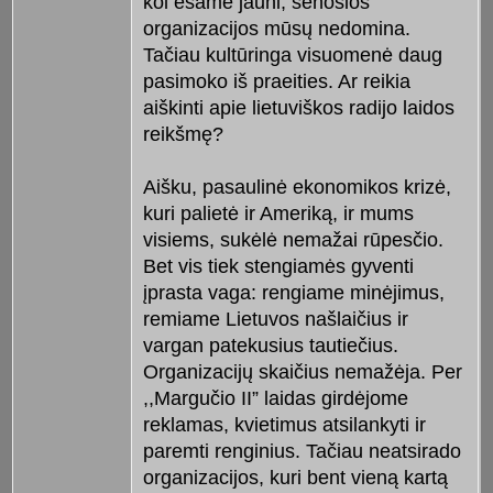
kol esame jauni, senosios
organizacijos mūsų nedomina.
Tačiau kultūringa visuomenė daug
pasimoko iš praeities. Ar reikia
aiškinti apie lietuviškos radijo laidos
reikšmę?
Aišku, pasaulinė ekonomikos krizė,
kuri palietė ir Ameriką, ir mums
visiems, sukėlė nemažai rūpesčio.
Bet vis tiek stengiamės gyventi
įprasta vaga: rengiame minėjimus,
remiame Lietuvos našlaičius ir
vargan patekusius tautiečius.
Organizacijų skaičius nemažėja. Per
,,Margučio II” laidas girdėjome
reklamas, kvietimus atsilankyti ir
paremti renginius. Tačiau neatsirado
organizacijos, kuri bent vieną kartą