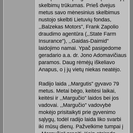
skelbimų trūkumas. Prieš dvejus
metus savo mėnesinius skelbimus
nustojo skelbti Lietuvių fondas,
,,Balzekas Motors”, Frank Zapolio
draudimo agentūra (,,State Farm
Insurance”), ,,Gaidas-Daimid”
laidojimo namai. Ypač pasigedome
geradario a.a. dr. Jono Adomavičiaus
paramos. Daug rėmėjų iškeliavo
Anapus, o į jų vietų niekas neatėjo.
Radijo laida ,,Margutis” gyvavo 79
metus. Metai bėgo, keitėsi laikai,
keitėsi ir ,,Margučio” laidos bei jos
vadovai. ,,Margučio” vadovybė
mokėjo prisitaikyti prie gyvenimo
sąlygų, todėl radijo laida liko svarbi
iki mūsų dienų. Pažvelkime tumpai į