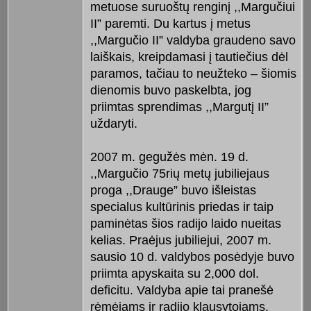
metuose suruoštų renginį ,,Margučiui
II” paremti. Du kartus į metus
,,Margučio II” valdyba graudeno savo
laiškais, kreipdamasi į tautiečius dėl
paramos, tačiau to neužteko – šiomis
dienomis buvo paskelbta, jog
priimtas sprendimas ,,Margutį II”
uždaryti.
2007 m. gegužės mėn. 19 d.
,,Margučio 75rių metų jubiliejaus
proga ,,Drauge” buvo išleistas
specialus kultūrinis priedas ir taip
paminėtas šios radijo laido nueitas
kelias. Praėjus jubiliejui, 2007 m.
sausio 10 d. valdybos posėdyje buvo
priimta apyskaita su 2,000 dol.
deficitu. Valdyba apie tai pranešė
rėmėjams ir radijo klausytojams.