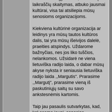
laikraščių skaitymas, atbuko jausmai
kultūrai, visa tai atsiliepia mūsų
senosioms organizacijoms.
Kiekviena kultūrinė organizacija ar
leidinys yra mūsų tautos kultūros
dalis, tai yra mūsų išeivijos dalelė,
praeities atspindys. Uždarome
bažnyčias, nes jos liko tuščios,
nelankomos. Užsidarė ne viena
lietuviška radijo laida, o dabar mūsų
akyse nyksta ir seniausia lietuviška
radijo laida ,,Margutis”. Prarasime
,,Margutį”, prarasime vieną iš
paskutiniųjų saitų su savo
ankstesnėmis kartomis.
Taip jau pasaulis sutvarkytas, kad,