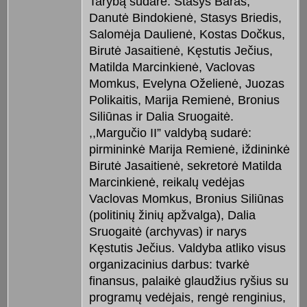
Tarybą sudarė: Stasys Baras,
Danutė Bindokienė, Stasys Briedis,
Salomėja Daulienė, Kostas Dočkus,
Birutė Jasaitienė, Kęstutis Ječius,
Matilda Marcinkienė, Vaclovas
Momkus, Evelyna Oželienė, Juozas
Polikaitis, Marija Remienė, Bronius
Siliūnas ir Dalia Sruogaitė.
,,Margučio II” valdybą sudarė:
pirmininkė Marija Remienė, iždininkė
Birutė Jasaitienė, sekretorė Matilda
Marcinkienė, reikalų vedėjas
Vaclovas Momkus, Bronius Siliūnas
(politinių žinių apžvalga), Dalia
Sruogaitė (archyvas) ir narys
Kęstutis Ječius. Valdyba atliko visus
organizacinius darbus: tvarkė
finansus, palaikė glaudžius ryšius su
programų vedėjais, rengė renginius,