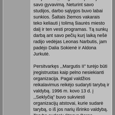
savo gyvavimą. Neturint savo
studijos, darbo sąlygos buvo labai
sunkios. Šaltais žiemos vakarais
teko keliauti į tolimą šiaurės miesto
dalį ir ten vesti programas. Tą sunkų
darbą ant savo pečių kurį laiką nešė
radijo vedėjas Leonas Narbutis, jam
padėjo Dalia Sokienė ir Aldona
Jurkutė.
Persitvarkęs ,,Margutis II” turėjo būti
įregistruotas kaip pelno nesiekianti
organizacija. Pagal valdžios
reikalavimus reikėjo sudaryti tarybą ir
valdybą. 1996 m. kovo 13 d. į
,,Seklyčią” buvo sukviesti
organizacijų atstovai, kurie sudarė
tarybą, o iš jos narių išrinko valdybą.