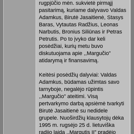
rugpjūčio mėn. sukvietė pirmąjį
pasitarimą, kuriame dalyvavo Valdas
Adamkus, Birutė Jasaitienė, Stasys
Baras, Vytautas Radžius, Leonas
Narbutis, Bronius Siliūnas ir Petras
Petrutis. Po to įvyko dar keli
posėdžiai, kurių metu buvo
diskutuojama apie ,,Margučio”
atidarymą ir finansavimą.
Keitėsi posėdžių dalyviai: Valdas
Adamkus, būdamas užimtas savo
tarnyboje, negalėjo rūpintis
,,Margučio” ateitimi. Visą
pertvarkymo darbą apsiėmė tvarkyti
Birutė Jasaitienė su nedidele
grupele. Nuoširdžių klausytojų dėka
1995 m. rugsėjo 25 d. lietuviška
radijo laida ,,Margutis II” pradėjo