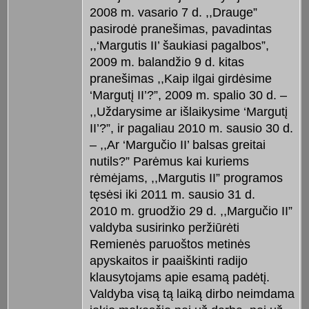
2008 m. vasario 7 d. ,,Drauge”
pasirodė pranešimas, pavadintas
,,‘Margutis II’ šaukiasi pagalbos”,
2009 m. balandžio 9 d. kitas
pranešimas ,,Kaip ilgai girdėsime
‘Margutį II’?”, 2009 m. spalio 30 d. –
,,Uždarysime ar išlaikysime ‘Margutį
II’?”, ir pagaliau 2010 m. sausio 30 d.
– ,,Ar ‘Margučio II’ balsas greitai
nutils?” Parėmus kai kuriems
rėmėjams, ,,Margutis II” programos
tęsėsi iki 2011 m. sausio 31 d.
2010 m. gruodžio 29 d. ,,Margučio II”
valdyba susirinko peržiūrėti
Remienės paruoštos metinės
apyskaitos ir paaiškinti radijo
klausytojams apie esamą padėtį.
Valdyba visą tą laiką dirbo neimdama