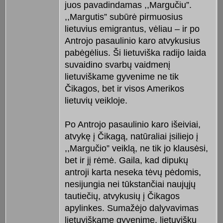
juos pavadindamas ,,Margučiu”.
,,Margutis” subūrė pirmuosius
lietuvius emigrantus, vėliau – ir po
Antrojo pasaulinio karo atvykusius
pabėgėlius. Ši lietuviška radijo laida
suvaidino svarbų vaidmenį
lietuviškame gyvenime ne tik
Čikagos, bet ir visos Amerikos
lietuvių veikloje.
Po Antrojo pasaulinio karo išeiviai,
atvykę į Čikagą, natūraliai įsiliejo į
,,Margučio” veiklą, ne tik jo klausėsi,
bet ir jį rėmė. Gaila, kad dipukų
antroji karta neseka tėvų pėdomis,
nesijungia nei tūkstančiai naujųjų
tautiečių, atvykusių į Čikagos
apylinkes. Sumažėjo dalyvavimas
lietuviškame gyvenime, lietuviškų