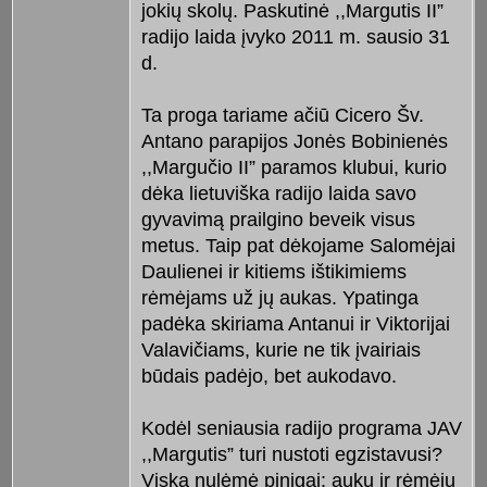
jokių skolų. Paskutinė ,,Margutis II”
radijo laida įvyko 2011 m. sausio 31
d.
Ta proga tariame ačiū Cicero Šv.
Antano parapijos Jonės Bobinienės
,,Margučio II” paramos klubui, kurio
dėka lietuviška radijo laida savo
gyvavimą prailgino beveik visus
metus. Taip pat dėkojame Salomėjai
Daulienei ir kitiems ištikimiems
rėmėjams už jų aukas. Ypatinga
padėka skiriama Antanui ir Viktorijai
Valavičiams, kurie ne tik įvairiais
būdais padėjo, bet aukodavo.
Kodėl seniausia radijo programa JAV
,,Margutis” turi nustoti egzistavusi?
Viską nulėmė pinigai: aukų ir rėmėjų