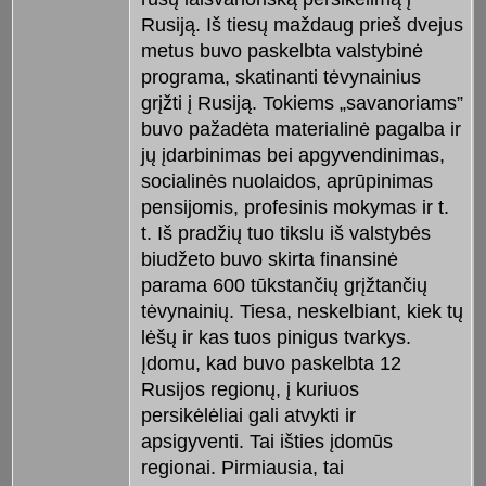
Rusiją. Iš tiesų maždaug prieš dvejus
metus buvo paskelbta valstybinė
programa, skatinanti tėvynainius
grįžti į Rusiją. Tokiems „savanoriams”
buvo pažadėta materialinė pagalba ir
jų įdarbinimas bei apgyvendinimas,
socialinės nuolaidos, aprūpinimas
pensijomis, profesinis mokymas ir t.
t. Iš pradžių tuo tikslu iš valstybės
biudžeto buvo skirta finansinė
parama 600 tūkstančių grįžtančių
tėvynainių. Tiesa, neskelbiant, kiek tų
lėšų ir kas tuos pinigus tvarkys.
Įdomu, kad buvo paskelbta 12
Rusijos regionų, į kuriuos
persikėlėliai gali atvykti ir
apsigyventi. Tai išties įdomūs
regionai. Pirmiausia, tai