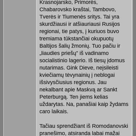
Krasnojarsko, Primorės,
Chabarovsko kraštai, Tambovo,
Tverės ir Tiumenės sritys. Tai yra
skurdžiausi ir atšiauriausi Rusijos
regionai, tie patys, į kuriuos buvo
tremiama tūkstančiai okupuotų
Baltijos šalių žmonių. Tuo pačiu ir
„liaudies priešų” iš vadinamo
socialistinio lagerio. Iš tiesų įdomus
nutarimas. Gink Dieve, neįsileisti
kviečiamų tėvynainių į neblogai
išsivysčiusius regionus. Jau
nekalbant apie Maskvą ar Sankt
Peterburgą. Ten jiems kelias
uždarytas. Na, panašiai kaip žydams
caro laikais.
Tačiau sprendžiant iš Romodanovski
pranešimo, atsiranda labai mažai