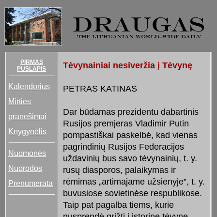
PIRMAS
Tėvynainiai nesiveržia į Tėvynę
PUSLAPIS
Kalendorius
PETRAS KATINAS
Mirties
Dar būdamas prezidentu dabartinis
pranešimai
Rusijos premjeras Vladimir Putin
Knygynėlis
pompastiškai paskelbė, kad vienas
pagrindinių Rusijos Federacijos
Nuomonės
uždavinių bus savo tėvynainių, t. y.
Nuorodos
rusų diasporos, palaikymas ir
rėmimas „artimajame užsienyje”, t. y.
Prenumerata
buvusiose sovietinėse respublikose.
Taip pat pagalba tiems, kurie
nusprendė grįžti į istorinę tėvynę.