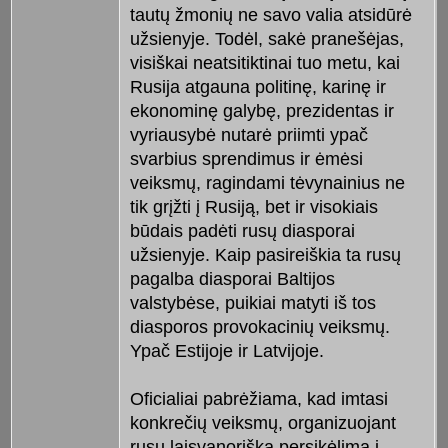
tautų žmonių ne savo valia atsidūrė
užsienyje. Todėl, sakė pranešėjas,
visiškai neatsitiktinai tuo metu, kai
Rusija atgauna politinę, karinę ir
ekonominę galybę, prezidentas ir
vyriausybė nutarė priimti ypač
svarbius sprendimus ir ėmėsi
veiksmų, ragindami tėvynainius ne
tik grįžti į Rusiją, bet ir visokiais
būdais padėti rusų diasporai
užsienyje. Kaip pasireiškia ta rusų
pagalba diasporai Baltijos
valstybėse, puikiai matyti iš tos
diasporos provokacinių veiksmų.
Ypač Estijoje ir Latvijoje.
Oficialiai pabrėžiama, kad imtasi
konkrečių veiksmų, organizuojant
rusų laisvanorišką persikėlimą į