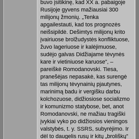
buvo įsitikinę, kad XX a. pabaigoje
Rusijoje gyvens mažiausiai 300
milijonų žmonių. „Tenka
apgailestauti, kad tos prognozės
neišsipildė. Dešimtys milijonų krito
įvairiuose brolžudystės konfliktuose,
žuvo lageriuose ir kalėjimuose,
sudėjo galvas Didžiajame tėvynės
kare ir vietiniuose karuose”, –
pareiškė Romodanovski. Tiesa,
pranešėjas nepasakė, kas surengė
tas milijonų tėvynainių pjautynes,
marinimą badu ir vergišku darbu
kolchozuose, didžiosiose socializmo
ir komunizmo statybose, bet, anot
Romodanovski, ne mažiau tragiški
įvykiai vyko po didžiosios vieningos
valstybės, t. y. SSRS, subyrėjimo. Ir
dėl to daugelis rusų ir kitų „broliškų”