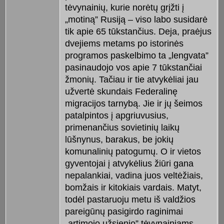
tėvynainių, kurie norėtų grįžti į
„motiną” Rusiją – viso labo susidarė
tik apie 65 tūkstančius. Deja, praėjus
dvejiems metams po istorinės
programos paskelbimo ta „lengvata”
pasinaudojo vos apie 7 tūkstančiai
žmonių. Tačiau ir tie atvykėliai jau
užvertė skundais Federalinę
migracijos tarnybą. Jie ir jų šeimos
patalpintos į apgriuvusius,
primenančius sovietinių laikų
lūšnynus, barakus, be jokių
komunalinių patogumų. O ir vietos
gyventojai į atvykėlius žiūri gana
nepalankiai, vadina juos veltėžiais,
bomžais ir kitokiais vardais. Matyt,
todėl pastaruoju metu iš valdžios
pareigūnų pasigirdo raginimai
„artimojo užsienio” tėvynainiams,