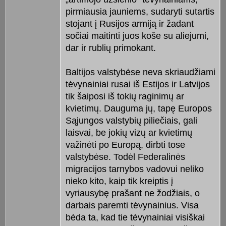
pirmiausia jauniems, sudaryti sutartis
stojant į Rusijos armiją ir žadant
sočiai maitinti juos koše su aliejumi,
dar ir rublių primokant.
Baltijos valstybėse neva skriaudžiami
tėvynainiai rusai iš Estijos ir Latvijos
tik šaiposi iš tokių raginimų ar
kvietimų. Dauguma jų, tapę Europos
Sąjungos valstybių piliečiais, gali
laisvai, be jokių vizų ar kvietimų
važinėti po Europą, dirbti tose
valstybėse. Todėl Federalinės
migracijos tarnybos vadovui neliko
nieko kito, kaip tik kreiptis į
vyriausybę prašant ne žodžiais, o
darbais paremti tėvynainius. Visa
bėda ta, kad tie tėvynainiai visiškai