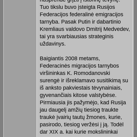
Tuo tikslu buvo įsteigta Rusijos
Federacijos federalinė emigracijos
tarnyba. Pasak Putin ir dabartinio
Kremliaus valdovo Dmitrij Medvedev,
tai yra svarbiausias strateginis
uždavinys.
Baigiantis 2008 metams,
Federacinės migracijos tarnybos
viršininkas K. Romodanovski
surengė ir išreklamavo susitikimą su
iš anksto pakviestais tėvynainiais,
gyvenančiais kitose valstybėse.
Pirmiausia jis pažymėjo, kad Rusija
jau daugelį amžių tiesiog traukte
traukė įvairių tautų žmones, kurie,
pasirodo, tiesiog veržėsi į ją. Todėl
dar XIX a. kai kurie mokslininkai