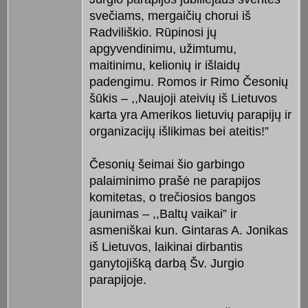
svečiams, mergaičių chorui iš
Radviliškio. Rūpinosi jų
apgyvendinimu, užimtumu,
maitinimu, kelionių ir išlaidų
padengimu. Romos ir Rimo Česonių
šūkis – ,,Naujoji ateivių iš Lietuvos
karta yra Amerikos lietuvių parapijų ir
organizacijų išlikimas bei ateitis!”
Česonių šeimai šio garbingo
palaiminimo prašė ne parapijos
komitetas, o trečiosios bangos
jaunimas – ,,Baltų vaikai” ir
asmeniškai kun. Gintaras A. Jonikas
iš Lietuvos, laikinai dirbantis
ganytojišką darbą Šv. Jurgio
parapijoje.