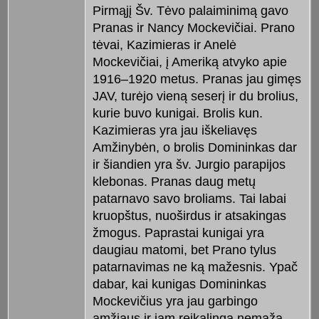
Pirmąjį Šv. Tėvo palaiminimą gavo
Pranas ir Nancy Mockevičiai. Prano
tėvai, Kazimieras ir Anelė
Mockevičiai, į Ameriką atvyko apie
1916–1920 metus. Pranas jau gimęs
JAV, turėjo vieną seserį ir du brolius,
kurie buvo kunigai. Brolis kun.
Kazimieras yra jau iškeliavęs
Amžinybėn, o brolis Domininkas dar
ir šiandien yra šv. Jurgio parapijos
klebonas. Pranas daug metų
patarnavo savo broliams. Tai labai
kruopštus, nuoširdus ir atsakingas
žmogus. Paprastai kunigai yra
daugiau matomi, bet Prano tylus
patarnavimas ne ką mažesnis. Ypač
dabar, kai kunigas Domininkas
Mockevičius yra jau garbingo
amžiaus ir jam reikalinga nemaža