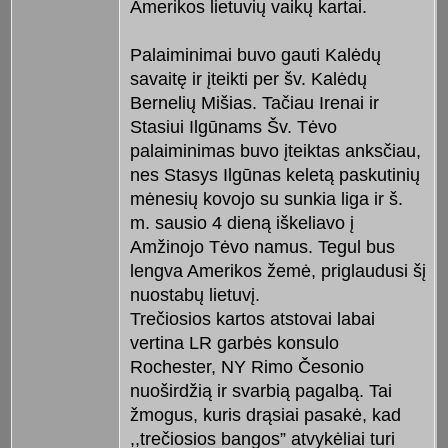
Amerikos lietuvių vaikų kartai.
Palaiminimai buvo gauti Kalėdų
savaitę ir įteikti per šv. Kalėdų
Bernelių Mišias. Tačiau Irenai ir
Stasiui Ilgūnams Šv. Tėvo
palaiminimas buvo įteiktas anksčiau,
nes Stasys Ilgūnas keletą paskutinių
mėnesių kovojo su sunkia liga ir š.
m. sausio 4 dieną iškeliavo į
Amžinojo Tėvo namus. Tegul bus
lengva Amerikos žemė, priglaudusi šį
nuostabų lietuvį.
Trečiosios kartos atstovai labai
vertina LR garbės konsulo
Rochester, NY Rimo Česonio
nuoširdžią ir svarbią pagalbą. Tai
žmogus, kuris drąsiai pasakė, kad
,,trečiosios bangos” atvykėliai turi