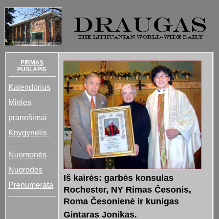
PIRMAS
PUSLAPIS
Kalendorius
Mirties
pranešimai
Knygynėlis
Nuomonės
Nuorodos
Iš kairės: garbės konsulas
Prenumerata
Rochester, NY Rimas Česonis,
Roma Česonienė ir kunigas
Gintaras Jonikas.