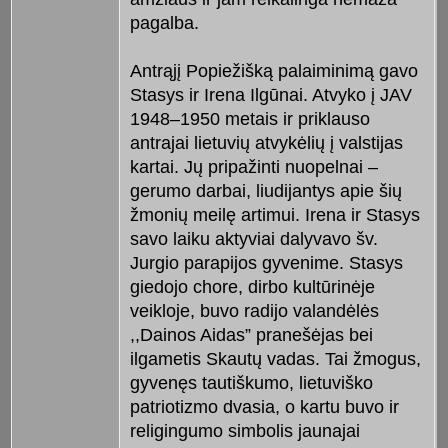
pagalba.
Antrąjį Popiežišką palaiminimą gavo
Stasys ir Irena Ilgūnai. Atvyko į JAV
1948–1950 metais ir priklauso
antrajai lietuvių atvykėlių į valstijas
kartai. Jų pripažinti nuopelnai –
gerumo darbai, liudijantys apie šių
žmonių meilę artimui. Irena ir Stasys
savo laiku aktyviai dalyvavo šv.
Jurgio parapijos gyvenime. Stasys
giedojo chore, dirbo kultūrinėje
veikloje, buvo radijo valandėlės
,,Dainos Aidas” pranešėjas bei
ilgametis Skautų vadas. Tai žmogus,
gyvenęs tautiškumo, lietuviško
patriotizmo dvasia, o kartu buvo ir
religingumo simbolis jaunajai