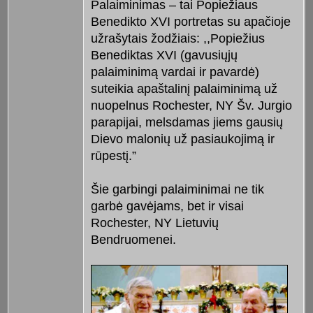
Palaiminimas – tai Popiežiaus
Benedikto XVI portretas su apačioje
užrašytais žodžiais: ,,Popiežius
Benediktas XVI (gavusiųjų
palaiminimą vardai ir pavardė)
suteikia apaštalinį palaiminimą už
nuopelnus Rochester, NY Šv. Jurgio
parapijai, melsdamas jiems gausių
Dievo malonių už pasiaukojimą ir
rūpestį.”
Šie garbingi palaiminimai ne tik
garbė gavėjams, bet ir visai
Rochester, NY Lietuvių
Bendruomenei.