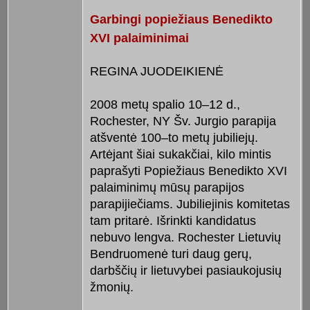
Garbingi popiežiaus Benedikto
XVI palaiminimai
REGINA JUODEIKIENĖ
2008 metų spalio 10–12 d.,
Rochester, NY Šv. Jurgio parapija
atšventė 100–to metų jubiliejų.
Artėjant šiai sukakčiai, kilo mintis
paprašyti Popiežiaus Benedikto XVI
palaiminimų mūsų parapijos
parapijiečiams. Jubiliejinis komitetas
tam pritarė. Išrinkti kandidatus
nebuvo lengva. Rochester Lietuvių
Bendruomenė turi daug gerų,
darbščių ir lietuvybei pasiaukojusių
žmonių.