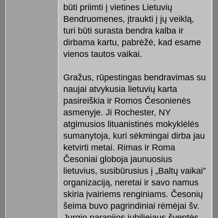
būti priimti į vietines Lietuvių
Bendruomenes, įtraukti į jų veiklą,
turi būti surasta bendra kalba ir
dirbama kartu, pabrėžė, kad esame
vienos tautos vaikai.
Gražus, rūpestingas bendravimas su
naujai atvykusia lietuvių karta
pasireiškia ir Romos Česonienės
asmenyje. Ji Rochester, NY
atgimusios lituanistinės mokyklėlės
sumanytoja, kuri sėkmingai dirba jau
ketvirti metai. Rimas ir Roma
Česoniai globoja jaunuosius
lietuvius, susibūrusius į „Baltų vaikai”
organizaciją, neretai ir savo namus
skiria įvairiems renginiams. Česonių
šeima buvo pagrindiniai rėmėjai šv.
Jurgio parapijos jubiliejaus šventės