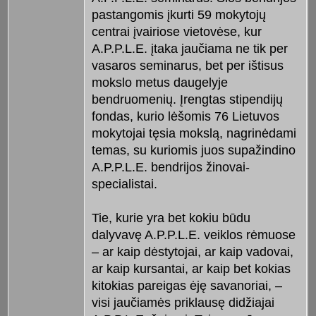
pastangomis įkurti 59 mokytojų
centrai įvairiose vietovėse, kur
A.P.P.L.E. įtaka jaučiama ne tik per
vasaros seminarus, bet per ištisus
mokslo metus daugelyje
bendruomenių. Įrengtas stipendijų
fondas, kurio lėšomis 76 Lietuvos
mokytojai tęsia mokslą, nagrinėdami
temas, su kuriomis juos supažindino
A.P.P.L.E. bendrijos žinovai-
specialistai.
Tie, kurie yra bet kokiu būdu
dalyvavę A.P.P.L.E. veiklos rėmuose
– ar kaip dėstytojai, ar kaip vadovai,
ar kaip kursantai, ar kaip bet kokias
kitokias pareigas ėję savanoriai, –
visi jaučiamės priklausę didžiajai