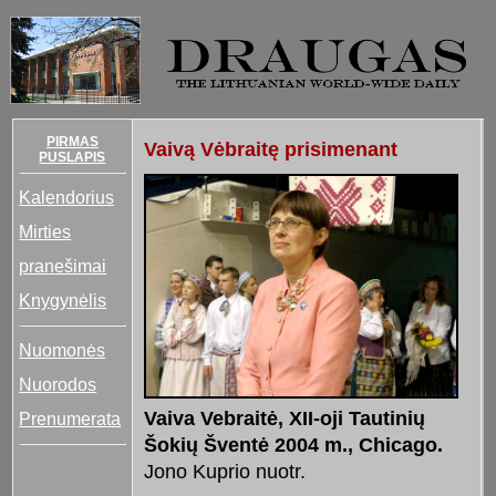
PIRMAS
Vaivą Vėbraitę prisimenant
PUSLAPIS
Kalendorius
Mirties
pranešimai
Knygynėlis
Nuomonės
Nuorodos
Vaiva Vebraitė, XII-oji Tautinių
Prenumerata
Šokių Šventė 2004 m., Chicago.
Jono Kuprio nuotr.