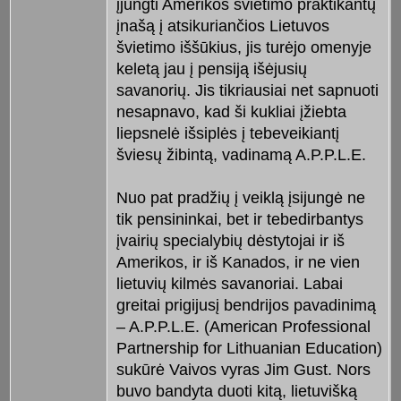
įjungti Amerikos švietimo praktikantų
įnašą į atsikuriančios Lietuvos
švietimo iššūkius, jis turėjo omenyje
keletą jau į pensiją išėjusių
savanorių. Jis tikriausiai net sapnuoti
nesapnavo, kad ši kukliai įžiebta
liepsnelė išsiplės į tebeveikiantį
šviesų žibintą, vadinamą A.P.P.L.E.
Nuo pat pradžių į veiklą įsijungė ne
tik pensininkai, bet ir tebedirbantys
įvairių specialybių dėstytojai ir iš
Amerikos, ir iš Kanados, ir ne vien
lietuvių kilmės savanoriai. Labai
greitai prigijusį bendrijos pavadinimą
– A.P.P.L.E. (American Professional
Partnership for Lithuanian Education)
sukūrė Vaivos vyras Jim Gust. Nors
buvo bandyta duoti kitą, lietuvišką