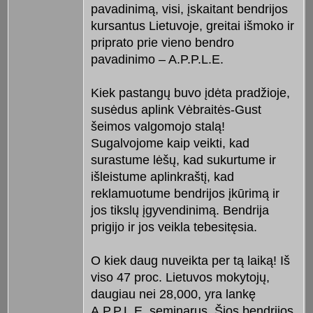
pavadinimą, visi, įskaitant bendrijos
kursantus Lietuvoje, greitai išmoko ir
priprato prie vieno bendro
pavadinimo – A.P.P.L.E.
Kiek pastangų buvo įdėta pradžioje,
susėdus aplink Vėbraitės-Gust
šeimos valgomojo stalą!
Sugalvojome kaip veikti, kad
surastume lėšų, kad sukurtume ir
išleistume aplinkraštį, kad
reklamuotume bendrijos įkūrimą ir
jos tikslų įgyvendinimą. Bendrija
prigijo ir jos veikla tebesitęsia.
O kiek daug nuveikta per tą laiką! Iš
viso 47 proc. Lietuvos mokytojų,
daugiau nei 28,000, yra lankę
A.P.P.L.E. seminarus. Šios bendrijos