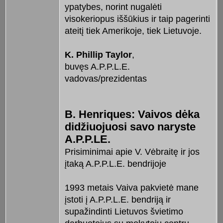
ypatybes, norint nugalėti
visokeriopus iššūkius ir taip pagerinti
ateitį tiek Amerikoje, tiek Lietuvoje.
K. Phillip Taylor
,
buvęs A.P.P.L.E.
vadovas/prezidentas
B. Henriques: Vaivos dėka
didžiuojuosi savo naryste
A.P.P.LE.
Prisiminimai apie V. Vėbraitę ir jos
įtaką A.P.P.L.E. bendrijoje
1993 metais Vaiva pakvietė mane
įstoti į A.P.P.L.E. bendriją ir
supažindinti Lietuvos švietimo