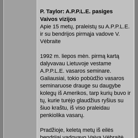
P. Taylor: A.P.P.L.E. pasiges
Vaivos vizijos
Apie 15 metų, praleistų su A.P.P.L.E.
ir su bendrijos pirmąja vadove V.
Vėbraite
1992 m. liepos mėn. pirmą kartą
dalyvavau Lietuvoje vestame
A.P.P.L.E. vasaros seminare.
Galiausiai, tokio pobūdžio vasaros
seminaruose drauge su daugybe
kolegų iš Amerikos, tarp kurių buvo ir
tų, kurie turėjo glaudžius ryšius su
šiuo kraštu, iš viso praleidau
penkiolika vasarų.
Pradžioje, keletą metų iš eilės
bendrijai vadovavo Vaiva Vėbraitė.