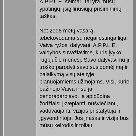
A.P.P.L.E. šeimai. Tai yra mūsų
ypatingų, įsigilinusiųjų prisiminimų
taškas.
Net 2008 metų vasarą,
tebekovodama su negailestinga liga,
Vaiva ryžosi dalyvauti A.P.P.L.E.
valdybos suvažiavime, kuris įvyko
rugpjūčio mėnesį. Savo dalyvavimu ji
troško parodyti savo susidomėjimą ir
palaikymą visų ateityje
planuojamiems užmojams. Visi, kurie
pažinojo Vaivą ir su ja
bendradarbiavo, ją apibūdina
žodžiais: įkvepianti, nušviečianti,
vadovaujanti, vizijos pristatytoja ir
įgyvendintoja. Jos įnašas ir vizija bus
mūsų kelrodis ir toliau.