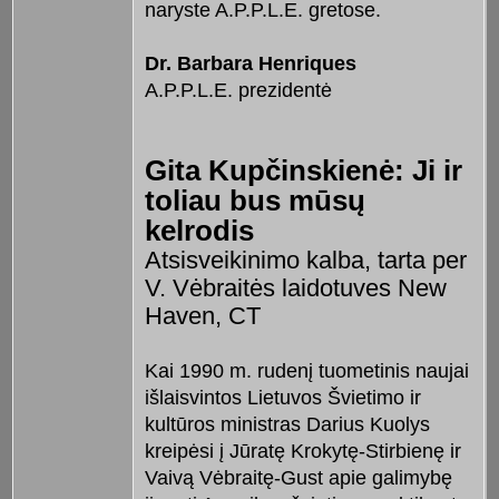
naryste A.P.P.L.E. gretose.
Dr. Barbara Henriques
A.P.P.L.E. prezidentė
Gita Kupčinskienė: Ji ir
toliau bus mūsų
kelrodis
Atsisveikinimo kalba, tarta per
V. Vėbraitės laidotuves New
Haven, CT
Kai 1990 m. rudenį tuometinis naujai
išlaisvintos Lietuvos Švietimo ir
kultūros ministras Darius Kuolys
kreipėsi į Jūratę Krokytę-Stirbienę ir
Vaivą Vėbraitę-Gust apie galimybę