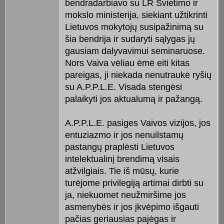
bendradarbiavo su LR Švietimo ir
mokslo ministerija, siekiant užtikrinti
Lietuvos mokytojų susipažinimą su
šia bendrija ir sudaryti sąlygas jų
gausiam dalyvavimui seminaruose.
Nors Vaiva vėliau ėmė eiti kitas
pareigas, ji niekada nenutraukė ryšių
su A.P.P.L.E. Visada stengėsi
palaikyti jos aktualumą ir pažangą.
A.P.P.L.E. pasiges Vaivos vizijos, jos
entuziazmo ir jos nenuilstamų
pastangų praplėsti Lietuvos
intelektualinį brendimą visais
atžvilgiais. Tie iš mūsų, kurie
turėjome privilegiją artimai dirbti su
ja, niekuomet neužmiršime jos
asmenybės ir jos įkvėpimo išgauti
pačias geriausias pajėgas ir