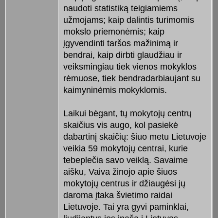
naudoti statistiką teigiamiems
užmojams; kaip dalintis turimomis
mokslo priemonėmis; kaip
įgyvendinti taršos mažinimą ir
bendrai, kaip dirbti glaudžiau ir
veiksmingiau tiek vienos mokyklos
rėmuose, tiek bendradarbiaujant su
kaimyninėmis mokyklomis.
Laikui bėgant, tų mokytojų centrų
skaičius vis augo, kol pasiekė
dabartinį skaičių: šiuo metu Lietuvoje
veikia 59 mokytojų centrai, kurie
tebeplečia savo veiklą. Savaime
aišku, Vaiva žinojo apie šiuos
mokytojų centrus ir džiaugėsi jų
daroma įtaka švietimo raidai
Lietuvoje. Tai yra gyvi paminklai,