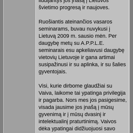
liudijantys jos įnašą į Lietuvos
švietimo progresą ir naujoves.
Ruošiantis ateinančios vasaros
seminarams, buvau nuvykusi į
Lietuvą 2009 m. sausio mėn. Per
daugybę metų su A.P.P.L.E.
seminarais esu apkeliavusi daugybę
vietovių Lietuvoje ir gana artimai
susipažinusi ir su aplinka, ir su šalies
gyventojais.
Visi, kurie dirbome glaudžiai su
Vaiva, laikome tai ypatinga privilegija
ir pagarba. Nors mes jos pasigesime,
visada jausime jos įnašą į mūsų
gyvenimą ir į mūsų dvasinį ir
intelektualinį praturtinimą. Vaivos
dėka ypatingai didžiuojuosi savo