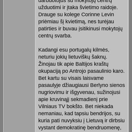
darbuotojus su mokytojų centrų
užduotimi ir įtaka švietimo raidoje.
Drauge su kolege Corinne Levin
priėmiau šį kvietimą, nes turėjau
patirties ir buvau įsitikinusi mokytojų
centrų svarba.
Kadangi esu portugalų kilmės,
neturiu jokių lietuviškų šaknų.
Žinojau tik apie Baltijos kraštų
okupaciją po Antrojo pasaulinio karo.
Bet kartu su visais laisvame
pasaulyje džiaugiausi Berlyno sienos
nugriovimu ir išgyvenau, sužinojusi
apie kruvinąjį sekmadienį prie
Vilniaus TV bokšto. Bet niekada
nemaniau, kad tapsiu bendrijos, su
kuria pati nuvyksiu į Lietuvą ir dirbsiu
vystant demokratinę bendruomenę,