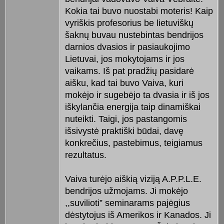
Kokia tai buvo nuostabi moteris! Kaip
vyriškis profesorius be lietuviškų
šaknų buvau nustebintas bendrijos
darnios dvasios ir pasiaukojimo
Lietuvai, jos mokytojams ir jos
vaikams. Iš pat pradžių pasidarė
aišku, kad tai buvo Vaiva, kuri
mokėjo ir sugebėjo ta dvasia ir iš jos
iškylančia energija taip dinamiškai
nuteikti. Taigi, jos pastangomis
išsivystė praktiški būdai, davę
konkrečius, pastebimus, teigiamus
rezultatus.
Vaiva turėjo aiškią viziją A.P.P.L.E.
bendrijos užmojams. Ji mokėjo
,,suvilioti” seminarams pajėgius
dėstytojus iš Amerikos ir Kanados. Ji