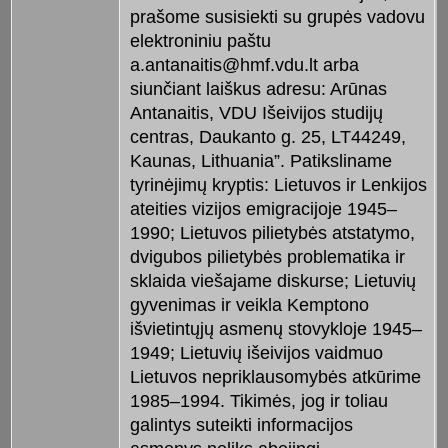
prašome susisiekti su grupės vadovu
elektroniniu paštu
a.antanaitis@hmf.vdu.lt arba
siunčiant laiškus adresu: Arūnas
Antanaitis, VDU Išeivijos studijų
centras, Daukanto g. 25, LT44249,
Kaunas, Lithuania”. Patiksliname
tyrinėjimų kryptis: Lietuvos ir Lenkijos
ateities vizijos emigracijoje 1945–
1990; Lietuvos pilietybės atstatymo,
dvigubos pilietybės problematika ir
sklaida viešajame diskurse; Lietuvių
gyvenimas ir veikla Kemptono
išvietintųjų asmenų stovykloje 1945–
1949; Lietuvių išeivijos vaidmuo
Lietuvos nepriklausomybės atkūrime
1985–1994. Tikimės, jog ir toliau
galintys suteikti informacijos