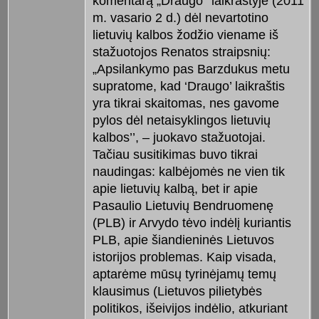
komentarą „Draugo’’ laikraštyje (2011
m. vasario 2 d.) dėl nevartotino
lietuvių kalbos žodžio viename iš
stažuotojos Renatos straipsnių:
„Apsilankymo pas Barzdukus metu
supratome, kad ‘Draugo’ laikraštis
yra tikrai skaitomas, nes gavome
pylos dėl netaisyklingos lietuvių
kalbos’’, – juokavo stažuotojai.
Tačiau susitikimas buvo tikrai
naudingas: kalbėjomės ne vien tik
apie lietuvių kalbą, bet ir apie
Pasaulio Lietuvių Bendruomenę
(PLB) ir Arvydo tėvo indėlį kuriantis
PLB, apie šiandieninės Lietuvos
istorijos problemas. Kaip visada,
aptarėme mūsų tyrinėjamų temų
klausimus (Lietuvos pilietybės
politikos, išeivijos indėlio, atkuriant