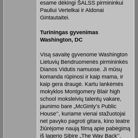
esame dėkingi ŠALSS pirmininkui
Pauliui Vertelkai ir Aldonai
Gintautaitei.
Turiningas gyvenimas
Washington, DC
Visą savaitę gyvenome Washington
Lietuvių Bendruomenės pirmininkės
Dianos Vidutis namuose. Ji mūsų
komanda rūpinosi ir kaip mama, ir
kaip gera draugė. Kartu lankėmės
mokyklos Montgomery Blair high
school moksleivių talentų vakare,
jaunimo bare „McGinty’s Public
House’’, kuriame vienai stažuotojai
net pavyko pagroti gitara, kino teatre
žiūrėjome naują filmą apie pabėgimą
iš lagerio Sibire „The Way Back’’.