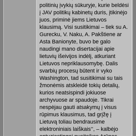
politinių įvykių sūkuryje, kurie beldėsi
į JAV politikų kabinetų duris, įtikinėjo
juos, priminė jiems Lietuvos
klausimą. Visi susitikimai – tiek su A.
Gurecku, V. Naku, A. Pakštiene ar
Asta Banionyte, buvo be galo
naudingi mano disertacijai apie
lietuvių išeivijos indėlį, atkuriant
Lietuvos nepriklausomybę. Dalis
svarbių procesų būtent ir vyko
Washington, tad susitikimai su tais
žmonėmis atskleidė tokių detalių,
kurios neatsispindi jokiuose
archyvuose ar spaudoje. Tikrai
nespėjau gauti atsakymų į visus
rūpimus klausimus, tad grįžę į
Lietuvą toliau bendrausime
elektroniniais laiškais’’, – kalbėjo