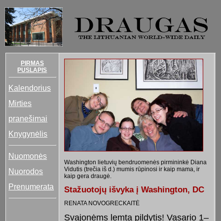
PIRMAS
PUSLAPIS
Kalendorius
Mirties
pranešimai
Knygynėlis
Nuomonės
Washington lietuvių bendruomenės pirmininkė Diana
Vidutis (trečia iš d.) mumis rūpinosi ir kaip mama, ir
Nuorodos
kaip gera draugė.
Prenumerata
Stažuotojų išvyka į Washington, DC
RENATA NOVOGRECKAITĖ
Svajonėms lemta pildytis! Vasario 1–