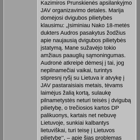
Kazimiros Prunskienės apsilankyjmo
JAV organizavimo detales. Marija
domėjosi dvigubos pilietybės
klausimu: „Įsiminiau Nako 18-metės
dukters Audros pasakytus žodžius
apie naujausią dvigubos pilietybės
įstatymą. Mane sužavėjo tokio
amžiaus paauglių sąmoningumas.
Audronė atkreipė dėmesį į tai, jog
nepilnamečiai vaikai, turintys
stipresnį ryšį su Lietuva ir atvykę į
JAV pastaraisiais metais, tėvams
laimėjus žalią kortą, sulaukę
pilnametystės neturi teisės į dvigubą
pilietybę, o trečiosios kartos DP
palikuonys, kartais net nebuvę
Lietuvoje, sunkiai kalbantys
lietuviškai, turi teisę į Lietuvos
pilietybę’’, – apie šias problemas