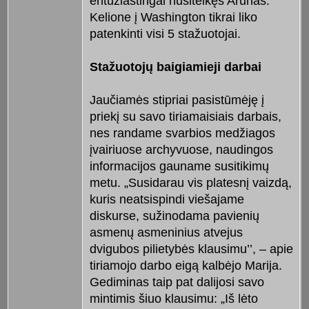
entuziastingai nusiteikęs Arūnas.
Kelione į Washington tikrai liko
patenkinti visi 5 stažuotojai.
Stažuotojų baigiamieji darbai
Jaučiamės stipriai pasistūmėję į
priekį su savo tiriamaisiais darbais,
nes randame svarbios medžiagos
įvairiuose archyvuose, naudingos
informacijos gauname susitikimų
metu. „Susidarau vis platesnį vaizdą,
kuris neatsispindi viešajame
diskurse, sužinodama pavienių
asmenų asmeninius atvejus
dvigubos pilietybės klausimu’’, – apie
tiriamojo darbo eigą kalbėjo Marija.
Gediminas taip pat dalijosi savo
mintimis šiuo klausimu: „Iš lėto