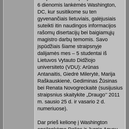
6 dienomis lankėmės Washington,
DC, kur susitikome su ten
gyvenančiais lietuviais, galėjusiais
suteikti itin naudingos informacijos
rašomų disertacijų bei baigiamųjų
magistro darbų temomis. Savo
įspūdžiais šiame straipsnyje
dalijamės mes – 5 studentai iš
Lietuvos Vytauto Didžiojo
universiteto (VDU): Arūnas
Antanaitis, Giedrė Milerytė, Marija
Raškauskienė, Gediminas Žūsinas
bei Renata Novogreckaitė (susijusius
straipsnius skaitykite „Draugo’’ 2011
m. sausio 25 d. ir vasario 2 d.
numeriuose).
Dar prieš kelionę į Washington