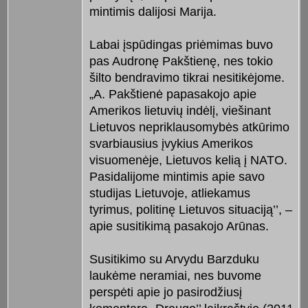
mintimis dalijosi Marija.
Labai įspūdingas priėmimas buvo
pas Audronę Pakštienę, nes tokio
šilto bendravimo tikrai nesitikėjome.
„A. Pakštienė papasakojo apie
Amerikos lietuvių indėlį, viešinant
Lietuvos nepriklausomybės atkūrimo
svarbiausius įvykius Amerikos
visuomenėje, Lietuvos kelią į NATO.
Pasidalijome mintimis apie savo
studijas Lietuvoje, atliekamus
tyrimus, politinę Lietuvos situaciją’’, –
apie susitikimą pasakojo Arūnas.
Susitikimo su Arvydu Barzduku
laukėme neramiai, nes buvome
perspėti apie jo pasirodžiusį