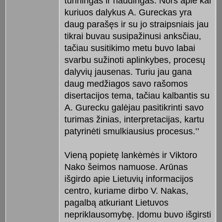
turiningas ir naudingas. Nors apie kai
kuriuos dalykus A. Gureckas yra
daug parašęs ir su jo straipsniais jau
tikrai buvau susipažinusi anksčiau,
tačiau susitikimo metu buvo labai
svarbu sužinoti aplinkybes, procesų
dalyvių jausenas. Turiu jau gana
daug medžiagos savo rašomos
disertacijos tema, tačiau kalbantis su
A. Gurecku galėjau pasitikrinti savo
turimas žinias, interpretacijas, kartu
patyrinėti smulkiausius procesus.’’
Vieną popietę lankėmės ir Viktoro
Nako šeimos namuose. Arūnas
išgirdo apie Lietuvių informacijos
centro, kuriame dirbo V. Nakas,
pagalbą atkuriant Lietuvos
nepriklausomybę. Įdomu buvo išgirsti