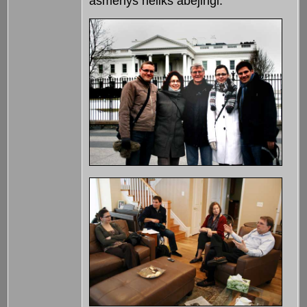
asmenys neliks abejingi.