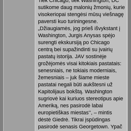
Tiek Chicago, tiek Washington, DC
sutikome daug malonių žmonių, kurie
visokeriopai stengėsi mūsų viešnagę
paversti kuo turiningesne.
„Džiaugiamės, jog prieš išvykstant į
Washington, Jurgis Anysas spėjo
surengti ekskursiją po Chicago
centrą bei supažindinti su įvairių
pastatų istorija. JAV sostinėje
grožėjomės visai kitokiais pastatais:
senesniais, ne tokiais moderniais,
žemesniais – juk šiame mieste
pastatai negali būti aukštesni už
Kapitolijaus bokštą. Washington
sugriovė kai kuriuos stereotipus apie
Ameriką, nes pasirodė labai
europietiškas miestas’’, – mintis
dėstė Giedrė. Tikrai įspūdingas
pasirodė senasis Georgetown. Ypač