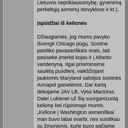
Lietuvos nepriklausomybę, gyvenimą
perkeltųjų asmenų stovyklose ir kt.).
Įspūdžiai iš kelionės
Džiaugiamės, jog mums pavyko
išvengti Chicago pūgų. Sostinė
pasitiko pavasariškais orais, tad
pasisekė įmerkti kojas ir į Atlanto
vandenyną. Ilgai prisiminsime
saulėtą pusdienį, vaikščiojant
jaukiomis Maryland valstijos sostinės
Annapol gatvelėmis. Dar kartą
dėkojame JAV LB, Vytui Maciūnui,
Dalei Lukienei už šią suorganizuotą
kelionę bei rūpinimąsi mumis.
„Kelionė į Washington asmeniškai
man buvo labai svarbi, nes susitikau
su žmonėmis, kurie buvo pačiame