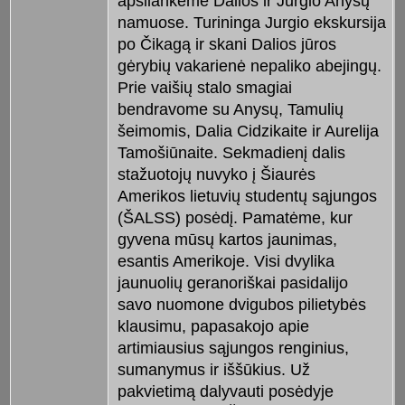
apsilankėme Dalios ir Jurgio Anysų
namuose. Turininga Jurgio ekskursija
po Čikagą ir skani Dalios jūros
gėrybių vakarienė nepaliko abejingų.
Prie vaišių stalo smagiai
bendravome su Anysų, Tamulių
šeimomis, Dalia Cidzikaite ir Aurelija
Tamošiūnaite. Sekmadienį dalis
stažuotojų nuvyko į Šiaurės
Amerikos lietuvių studentų sąjungos
(ŠALSS) posėdį. Pamatėme, kur
gyvena mūsų kartos jaunimas,
esantis Amerikoje. Visi dvylika
jaunuolių geranoriškai pasidalijo
savo nuomone dvigubos pilietybės
klausimu, papasakojo apie
artimiausius sąjungos renginius,
sumanymus ir iššūkius. Už
pakvietimą dalyvauti posėdyje