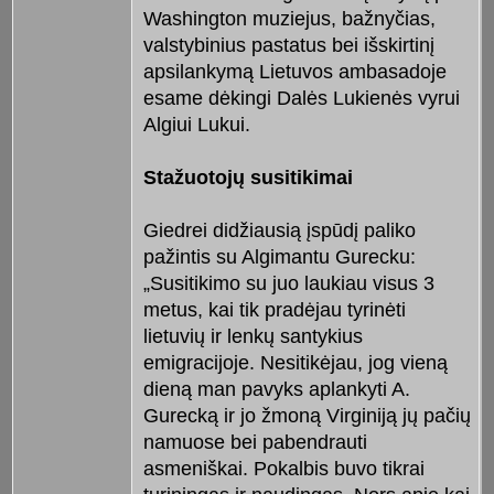
Washington muziejus, bažnyčias,
valstybinius pastatus bei išskirtinį
apsilankymą Lietuvos ambasadoje
esame dėkingi Dalės Lukienės vyrui
Algiui Lukui.
Stažuotojų susitikimai
Giedrei didžiausią įspūdį paliko
pažintis su Algimantu Gurecku:
„Susitikimo su juo laukiau visus 3
metus, kai tik pradėjau tyrinėti
lietuvių ir lenkų santykius
emigracijoje. Nesitikėjau, jog vieną
dieną man pavyks aplankyti A.
Gurecką ir jo žmoną Virginiją jų pačių
namuose bei pabendrauti
asmeniškai. Pokalbis buvo tikrai