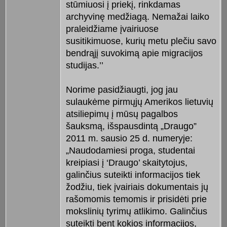
stūmiuosi į priekį, rinkdamas
archyvinę medžiagą. Nemažai laiko
praleidžiame įvairiuose
susitikimuose, kurių metu plečiu savo
bendrąjį suvokimą apie migracijos
studijas.’’
Norime pasidžiaugti, jog jau
sulaukėme pirmųjų Amerikos lietuvių
atsiliepimų į mūsų pagalbos
šauksmą, išspausdintą „Draugo”
2011 m. sausio 25 d. numeryje:
„Naudodamiesi proga, studentai
kreipiasi į ‘Draugo’ skaitytojus,
galinčius suteikti informacijos tiek
žodžiu, tiek įvairiais dokumentais jų
rašomomis temomis ir prisidėti prie
mokslinių tyrimų atlikimo. Galinčius
suteikti bent kokios informacijos,