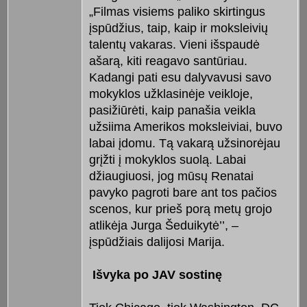
„Filmas visiems paliko skirtingus
įspūdžius, taip, kaip ir moksleivių
talentų vakaras. Vieni išspaudė
ašarą, kiti reagavo santūriau.
Kadangi pati esu dalyvavusi savo
mokyklos užklasinėje veikloje,
pasižiūrėti, kaip panašia veikla
užsiima Amerikos moksleiviai, buvo
labai įdomu. Tą vakarą užsinorėjau
grįžti į mokyklos suolą. Labai
džiaugiuosi, jog mūsų Renatai
pavyko pagroti bare ant tos pačios
scenos, kur prieš porą metų grojo
atlikėja Jurga Šeduikytė’’, –
įspūdžiais dalijosi Marija.
Išvyka po JAV sostinę