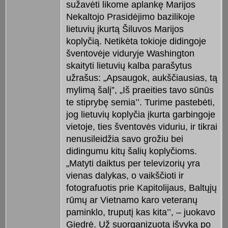
sužavėti likome aplankę Marijos
Nekaltojo Prasidėjimo bazilikoje
lietuvių įkurtą Šiluvos Marijos
koplyčią. Netikėta tokioje didingoje
šventovėje viduryje Washington
skaityti lietuvių kalba parašytus
užrašus: „Apsaugok, aukščiausias, tą
mylimą šalį”, „Iš praeities tavo sūnūs
te stiprybę semia’’. Turime pastebėti,
jog lietuvių koplyčia įkurta garbingoje
vietoje, ties šventovės viduriu, ir tikrai
nenusileidžia savo grožiu bei
didingumu kitų šalių koplyčioms.
„Matyti daiktus per televizorių yra
vienas dalykas, o vaikščioti ir
fotografuotis prie Kapitolijaus, Baltųjų
rūmų ar Vietnamo karo veteranų
paminklo, truputį kas kita’’, – juokavo
Giedrė. Už suorganizuotą išvyką po