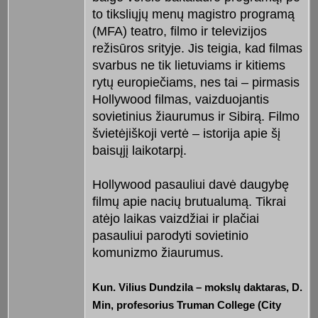
to tiksliųjų menų magistro programą
(MFA) teatro, filmo ir televizijos
režisūros srityje. Jis teigia, kad filmas
svarbus ne tik lietuviams ir kitiems
rytų europiečiams, nes tai – pirmasis
Hollywood filmas, vaizduojantis
sovietinius žiaurumus ir Sibirą. Filmo
švietėjiškoji vertė – istorija apie šį
baisųjį laikotarpį.
Hollywood pasauliui davė daugybę
filmų apie nacių brutualumą. Tikrai
atėjo laikas vaizdžiai ir plačiai
pasauliui parodyti sovietinio
komunizmo žiaurumus.
Kun. Vilius Dundzila – mokslų daktaras, D.
Min, profesorius Truman College (City