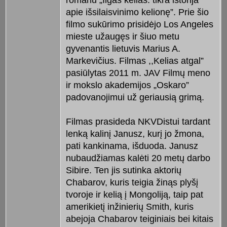
apie išsilaisvinimo kelionę”. Prie šio
filmo sukūrimo prisidėjo Los Angeles
mieste užaugęs ir šiuo metu
gyvenantis lietuvis Marius A.
Markevičius. Filmas ,,Kelias atgal”
pasiūlytas 2011 m. JAV Filmų meno
ir mokslo akademijos „Oskaro”
padovanojimui už geriausią grimą.
Filmas prasideda NKVDistui tardant
lenką kalinį Janusz, kurį jo žmona,
pati kankinama, išduoda. Janusz
nubaudžiamas kalėti 20 metų darbo
Sibire. Ten jis sutinka aktorių
Chabarov, kuris teigia žinąs plyšį
tvoroje ir kelią į Mongoliją, taip pat
amerikietį inžinierių Smith, kuris
abejoja Chabarov teiginiais bei kitais