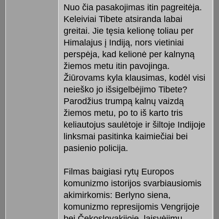
Nuo čia pasakojimas itin pagreitėja.
Keleiviai Tibete atsiranda labai
greitai. Jie tęsia kelionę toliau per
Himalajus į Indiją, nors vietiniai
perspėja, kad kelionė per kalnyną
žiemos metu itin pavojinga.
Žiūrovams kyla klausimas, kodėl visi
neieško jo išsigelbėjimo Tibete?
Parodžius trumpą kalnų vaizdą
žiemos metu, po to iš karto tris
keliautojus saulėtoje ir šiltoje Indijoje
linksmai pasitinka kaimiečiai bei
pasienio policija.
Filmas baigiasi rytų Europos
komunizmo istorijos svarbiausiomis
akimirkomis: Berlyno siena,
komunizmo represijomis Vengrijoje
bei Čekoslovakijoje, laisvėjimu