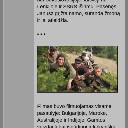
Lenkijoje ir SSRS iširimu. Pasenęs
Janusz grįžta namo, suranda žmoną
ir jai atleidžia.
• • •
Filmas buvo filmuojamas visame
pasaulyje: Bulgarijoje, Maroke,
Australijoje ir Indijoje. Gamtos
vaizdai labai įspūdingi ir kokybiškai