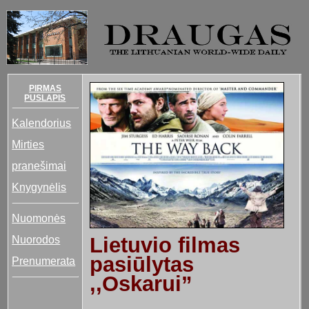
PIRMAS
PUSLAPIS
Kalendorius
Mirties
pranešimai
Knygynėlis
Nuomonės
Nuorodos
Lietuvio filmas
pasiūlytas
Prenumerata
,,Oskarui”