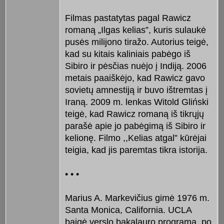
Filmas pastatytas pagal Rawicz
romaną „Ilgas kelias”, kuris sulaukė
pusės milijono tiražo. Autorius teigė,
kad su kitais kaliniais pabėgo iš
Sibiro ir pėsčias nuėjo į Indiją. 2006
metais paaiškėjo, kad Rawicz gavo
sovietų amnestiją ir buvo ištremtas į
Iraną. 2009 m. lenkas Witold Gliński
teigė, kad Rawicz romaną iš tikrųjų
parašė apie jo pabėgimą iš Sibiro ir
kelionę. Filmo ,,Kelias atgal” kūrėjai
teigia, kad jis paremtas tikra istorija.
• • •
Marius A. Markevičius gimė 1976 m.
Santa Monica, California. UCLA
baigė verslo bakalauro programą, po