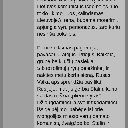
Lietuvos komunistus išgelbėjęs nuo
tokio likimo, juos įkalindamas
Lietuvoje.) Irena, būdama moterimi,
apjungia vyrų personažus, tarp kurių
nesiriša pokalbis.
Filmo veiksmas pagreitėja,
pavasariui atėjus. Priėjusi Baikalą,
grupė be kliūčių pasiekia
SibiroTolimųjų rytų geležinkelį ir
nakties metu kerta sieną. Rusas
Valka apsisprendžia pasilikti
Rusijoje, mat jis gerbia Stalin, kurio
vardas reiškia „plieno vyras”.
Džiaugdamiesi laisve ir tikėdamiesi
išsigelbėjimo, pabėgėliai prie
Mongolijos miesto vartų pamato
komunistų žvaigždę bei Stalin ir