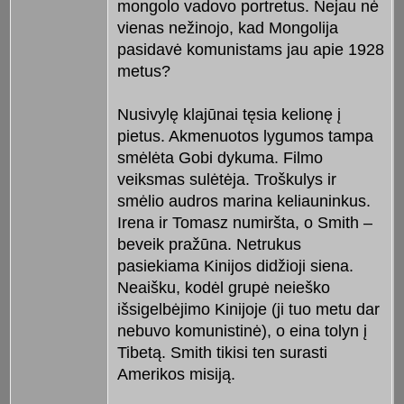
mongolo vadovo portretus. Nejau nė
vienas nežinojo, kad Mongolija
pasidavė komunistams jau apie 1928
metus?
Nusivylę klajūnai tęsia kelionę į
pietus. Akmenuotos lygumos tampa
smėlėta Gobi dykuma. Filmo
veiksmas sulėtėja. Troškulys ir
smėlio audros marina keliauninkus.
Irena ir Tomasz numiršta, o Smith –
beveik pražūna. Netrukus
pasiekiama Kinijos didžioji siena.
Neaišku, kodėl grupė neieško
išsigelbėjimo Kinijoje (ji tuo metu dar
nebuvo komunistinė), o eina tolyn į
Tibetą. Smith tikisi ten surasti
Amerikos misiją.