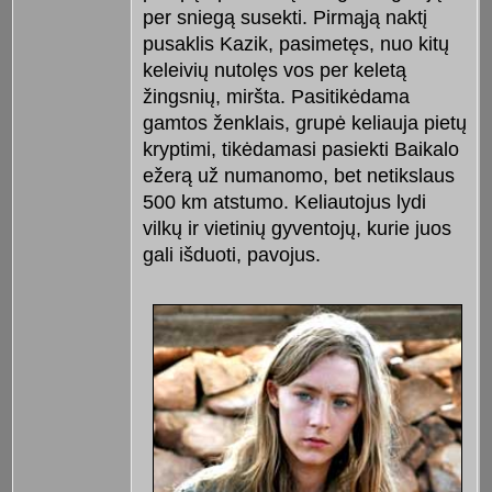
per sniegą susekti. Pirmąją naktį
pusaklis Kazik, pasimetęs, nuo kitų
keleivių nutolęs vos per keletą
žingsnių, miršta. Pasitikėdama
gamtos ženklais, grupė keliauja pietų
kryptimi, tikėdamasi pasiekti Baikalo
ežerą už numanomo, bet netikslaus
500 km atstumo. Keliautojus lydi
vilkų ir vietinių gyventojų, kurie juos
gali išduoti, pavojus.