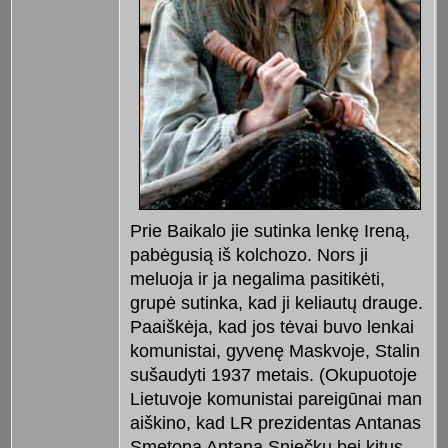
Prie Baikalo jie sutinka lenkę Ireną,
pabėgusią iš kolchozo. Nors ji
meluoja ir ja negalima pasitikėti,
grupė sutinka, kad ji keliautų drauge.
Paaiškėja, kad jos tėvai buvo lenkai
komunistai, gyvenę Maskvoje, Stalin
sušaudyti 1937 metais. (Okupuotoje
Lietuvoje komunistai pareigūnai man
aiškino, kad LR prezidentas Antanas
Smetona Antaną Sniečkų bei kitus