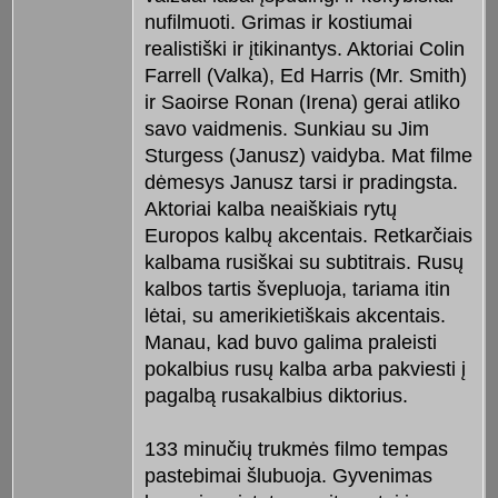
nufilmuoti. Grimas ir kostiumai
realistiški ir įtikinantys. Aktoriai Colin
Farrell (Valka), Ed Harris (Mr. Smith)
ir Saoirse Ronan (Irena) gerai atliko
savo vaidmenis. Sunkiau su Jim
Sturgess (Janusz) vaidyba. Mat filme
dėmesys Janusz tarsi ir pradingsta.
Aktoriai kalba neaiškiais rytų
Europos kalbų akcentais. Retkarčiais
kalbama rusiškai su subtitrais. Rusų
kalbos tartis švepluoja, tariama itin
lėtai, su amerikietiškais akcentais.
Manau, kad buvo galima praleisti
pokalbius rusų kalba arba pakviesti į
pagalbą rusakalbius diktorius.
133 minučių trukmės filmo tempas
pastebimai šlubuoja. Gyvenimas