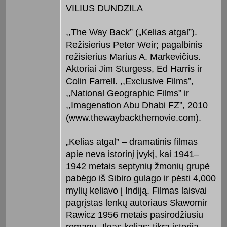
VILIUS DUNDZILA
,,The Way Back” („Kelias atgal”).
Režisierius Peter Weir; pagalbinis
režisierius Marius A. Markevičius.
Aktoriai Jim Sturgess, Ed Harris ir
Colin Farrell. ,,Exclusive Films”,
,,National Geographic Films” ir
,,Imagenation Abu Dhabi FZ”, 2010
(www.thewaybackthemovie.com).
„Kelias atgal” – dramatinis filmas
apie neva istorinį įvykį, kai 1941–
1942 metais septynių žmonių grupė
pabėgo iš Sibiro gulago ir pėsti 4,000
mylių keliavo į Indiją. Filmas laisvai
pagrįstas lenkų autoriaus Sławomir
Rawicz 1956 metais pasirodžiusiu
romanu „Ilgas kelias: tikra istorija