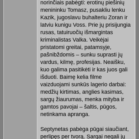
norinčiais pabėgti: erotinų piešinių
menininku Tomasz, pusakliu lenku
Kazik, jugoslavu buhalteriu Zoran ir
latviu kunigu Voss. Prie jų prisijungia
rusas, tatuiruočių išmargintas
kriminalistas Valka. Veikėjai
pristatomi greitai, patamsyje,
pašnibždomis – sunku suprasti jų
vardus, kilmę, profesijas. Neaišku,
kuo galima pasitikėti ir kas juos gali
išduoti. Baimę kelia filme
vaizduojami sunkūs lagerio darbai:
medžių kirtimas, anglies kasimas,
sargų žiaurumas, menka mityba ir
gamtos pavojai – šaltis, pūgos,
netinkama apranga.
Septynetas pabėga pūgai siaučiant,
perlipęs per tvorą. Sargai negali jų