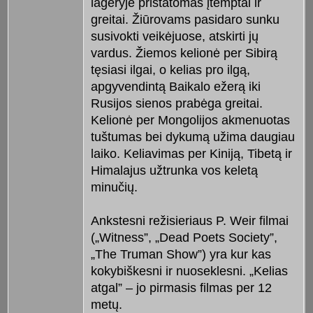
lageryje pristatomas įtemptai ir
greitai. Žiūrovams pasidaro sunku
susivokti veikėjuose, atskirti jų
vardus. Žiemos kelionė per Sibirą
tęsiasi ilgai, o kelias pro ilgą,
apgyvendintą Baikalo ežerą iki
Rusijos sienos prabėga greitai.
Kelionė per Mongolijos akmenuotas
tuštumas bei dykumą užima daugiau
laiko. Keliavimas per Kiniją, Tibetą ir
Himalajus užtrunka vos keletą
minučių.
Ankstesni režisieriaus P. Weir filmai
(„Witness”, „Dead Poets Society”,
„The Truman Show”) yra kur kas
kokybiškesni ir nuoseklesni. „Kelias
atgal” – jo pirmasis filmas per 12
metų.