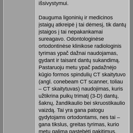
išsivystymui.
Dauguma ligoninių ir medicinos
įstaigų atkreipė į tai dėmesį, tik dantų
įstaigos į tai nepakankamai
sureagavo. Odontologinėse
ortodontinėse klinikose radiologinis
tyrimas ypač dažnai naudojamas,
gydant ir taisant dantų sukandimą.
Pastaruoju metu ypač padažnėjo
kūgio formos spindulių CT skaitytuvo
(angl. conebeam CT scanner, toliau
– CT skaitytuvas) naudojimas, kuris
užtikrina puikų trimatį (3-D) dantų,
šaknų, žandikaulio bei skruostikaulio
vaizdą. Tai yra gana patogu
gydytojams ortodontams, nes tai –
gana tikslus, greitas tyrimas, kurio
metu galima pastebėti pakitimus,