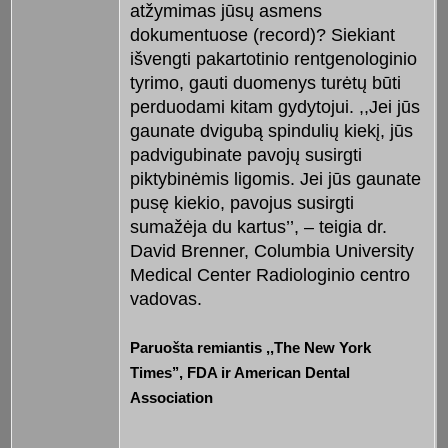
atžymimas jūsų asmens
dokumentuose (record)? Siekiant
išvengti pakartotinio rentgenologinio
tyrimo, gauti duomenys turėtų būti
perduodami kitam gydytojui. ,,Jei jūs
gaunate dvigubą spindulių kiekį, jūs
padvigubinate pavojų susirgti
piktybinėmis ligomis. Jei jūs gaunate
pusę kiekio, pavojus susirgti
sumažėja du kartus’’, – teigia dr.
David Brenner, Columbia University
Medical Center Radiologinio centro
vadovas.
Paruošta remiantis ,,The New York
Times’’, FDA ir American Dental
Association