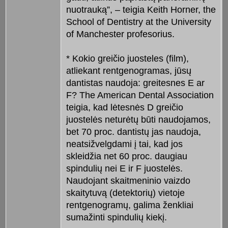
nuotrauką”, – teigia Keith Horner, the
School of Dentistry at the University
of Manchester profesorius.
* Kokio greičio juosteles (film),
atliekant rentgenogramas, jūsų
dantistas naudoja: greitesnes E ar
F? The American Dental Association
teigia, kad lėtesnės D greičio
juostelės neturėtų būti naudojamos,
bet 70 proc. dantistų jas naudoja,
neatsižvelgdami į tai, kad jos
skleidžia net 60 proc. daugiau
spindulių nei E ir F juostelės.
Naudojant skaitmeninio vaizdo
skaitytuvą (detektorių) vietoje
rentgenogramų, galima ženkliai
sumažinti spindulių kiekį.