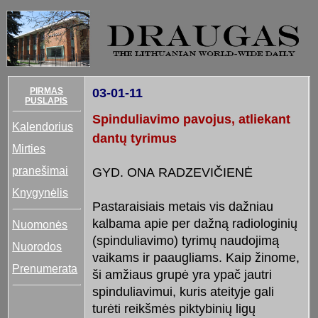
PIRMAS
03-01-11
PUSLAPIS
Spinduliavimo pavojus, atliekant
Kalendorius
dantų tyrimus
Mirties
pranešimai
GYD. ONA RADZEVIČIENĖ
Knygynėlis
Pastaraisiais metais vis dažniau
kalbama apie per dažną radiologinių
Nuomonės
(spinduliavimo) tyrimų naudojimą
Nuorodos
vaikams ir paaugliams. Kaip žinome,
Prenumerata
ši amžiaus grupė yra ypač jautri
spinduliavimui, kuris ateityje gali
turėti reikšmės piktybinių ligų