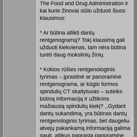
The Food and Drug Administration ir
kai kurie žinovai siūlo užduoti šiuos
klausimus:
* Ar būtina atlikti dantų
rentgenogramą? Tokį klausimą gali
užduoti kiekvienas, tam nėra būtina
turėti daug mokslinių žinių.
* Kokios rūšies rentgenologinis
tyrimas – įprastinė ar panoraminė
rentgenograma, ar kūgio formos
spindulių CT skaitytuvas – suteiks
būtiną informaciją ir užtikrins
mažiausią spindulių kiekį? ,,Gydant
dantų sukandimą, yra būtinas dantų
rentgenologinis tyrimas, bet daugeliu
atvejų pakankamą informaciją galima
gauti, atlikus paprastą panoraminę