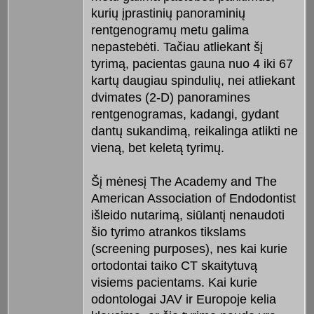
kurių įprastinių panoraminių
rentgenogramų metu galima
nepastebėti. Tačiau atliekant šį
tyrimą, pacientas gauna nuo 4 iki 67
kartų daugiau spindulių, nei atliekant
dvimates (2-D) panoramines
rentgenogramas, kadangi, gydant
dantų sukandimą, reikalinga atlikti ne
vieną, bet keletą tyrimų.
Šį mėnesį The Academy and The
American Association of Endodontist
išleido nutarimą, siūlantį nenaudoti
šio tyrimo atrankos tikslams
(screening purposes), nes kai kurie
ortodontai taiko CT skaitytuvą
visiems pacientams. Kai kurie
odontologai JAV ir Europoje kelia