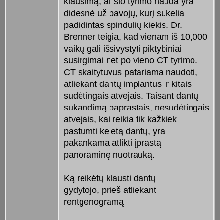
klausimą, ar šio tyrimo nauda yra
didesnė už pavojų, kurį sukelia
padidintas spindulių kiekis. Dr.
Brenner teigia, kad vienam iš 10,000
vaikų gali išsivystyti piktybiniai
susirgimai net po vieno CT tyrimo.
CT skaitytuvus patariama naudoti,
atliekant dantų implantus ir kitais
sudėtingais atvejais. Taisant dantų
sukandimą paprastais, nesudėtingais
atvejais, kai reikia tik kažkiek
pastumti keletą dantų, yra
pakankama atlikti įprastą
panoraminę nuotrauką.
Ką reikėtų klausti dantų
gydytojo, prieš atliekant
rentgenogramą