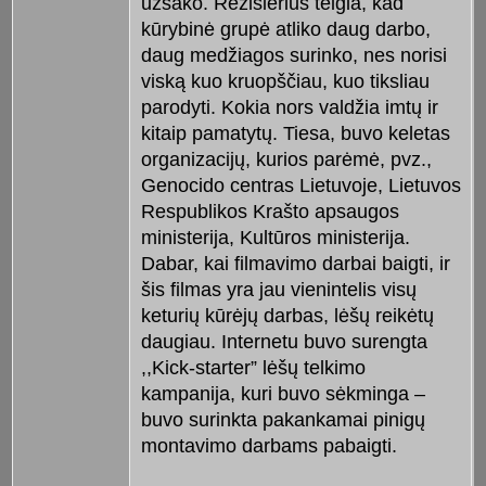
užsako. Režisierius teigia, kad
kūrybinė grupė atliko daug darbo,
daug medžiagos surinko, nes norisi
viską kuo kruopščiau, kuo tiksliau
parodyti. Kokia nors valdžia imtų ir
kitaip pamatytų. Tiesa, buvo keletas
organizacijų, kurios parėmė, pvz.,
Genocido centras Lietuvoje, Lietuvos
Respublikos Krašto apsaugos
ministerija, Kultūros ministerija.
Dabar, kai filmavimo darbai baigti, ir
šis filmas yra jau vienintelis visų
keturių kūrėjų darbas, lėšų reikėtų
daugiau. Internetu buvo surengta
,,Kick-starter” lėšų telkimo
kampanija, kuri buvo sėkminga –
buvo surinkta pakankamai pinigų
montavimo darbams pabaigti.