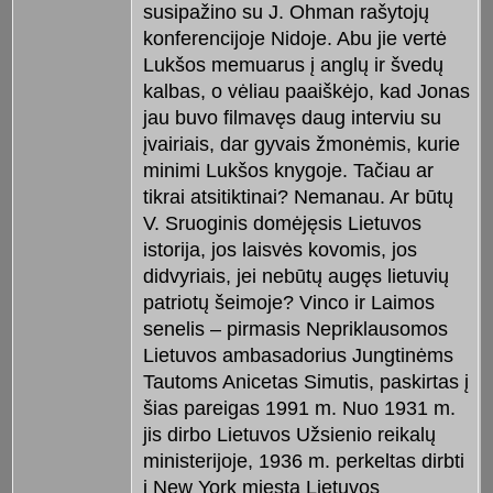
susipažino su J. Ohman rašytojų
konferencijoje Nidoje. Abu jie vertė
Lukšos memuarus į anglų ir švedų
kalbas, o vėliau paaiškėjo, kad Jonas
jau buvo filmavęs daug interviu su
įvairiais, dar gyvais žmonėmis, kurie
minimi Lukšos knygoje. Tačiau ar
tikrai atsitiktinai? Nemanau. Ar būtų
V. Sruoginis domėjęsis Lietuvos
istorija, jos laisvės kovomis, jos
didvyriais, jei nebūtų augęs lietuvių
patriotų šeimoje? Vinco ir Laimos
senelis – pirmasis Nepriklausomos
Lietuvos ambasadorius Jungtinėms
Tautoms Anicetas Simutis, paskirtas į
šias pareigas 1991 m. Nuo 1931 m.
jis dirbo Lietuvos Užsienio reikalų
ministerijoje, 1936 m. perkeltas dirbti
į New York miestą Lietuvos