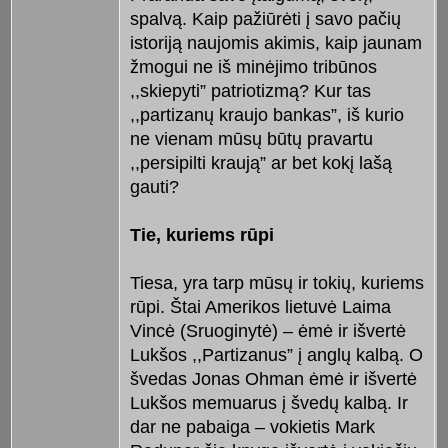
spalvą. Kaip pažiūrėti į savo pačių
istoriją naujomis akimis, kaip jaunam
žmogui ne iš minėjimo tribūnos
,,skiepyti” patriotizmą? Kur tas
,,partizanų kraujo bankas”, iš kurio
ne vienam mūsų būtų pravartu
,,persipilti kraują” ar bet kokį lašą
gauti?
Tie, kuriems rūpi
Tiesa, yra tarp mūsų ir tokių, kuriems
rūpi. Štai Amerikos lietuvė Laima
Vincė (Sruoginytė) – ėmė ir išvertė
Lukšos ,,Partizanus” į anglų kalbą. O
švedas Jonas Ohman ėmė ir išvertė
Lukšos memuarus į švedų kalbą. Ir
dar ne pabaiga – vokietis Mark