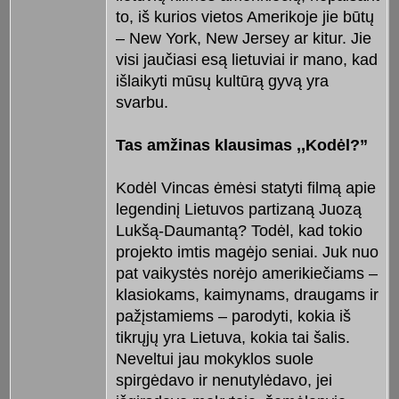
to, iš kurios vietos Amerikoje jie būtų
– New York, New Jersey ar kitur. Jie
visi jaučiasi esą lietuviai ir mano, kad
išlaikyti mūsų kultūrą gyvą yra
svarbu.
Tas amžinas klausimas ,,Kodėl?”
Kodėl Vincas ėmėsi statyti filmą apie
legendinį Lietuvos partizaną Juozą
Lukšą-Daumantą? Todėl, kad tokio
projekto imtis magėjo seniai. Juk nuo
pat vaikystės norėjo amerikiečiams –
klasiokams, kaimynams, draugams ir
pažįstamiems – parodyti, kokia iš
tikrųjų yra Lietuva, kokia tai šalis.
Neveltui jau mokyklos suole
spirgėdavo ir nenutylėdavo, jei