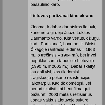
pasaulinio karo.
Lietuvos partizanai kino ekrane
Žinoma, ir dabar dar atsiras lietuvių,
kurie nėra girdėję Juozo Lukšos-
Daumanto vardo. Kita vertus, džiugu,
kad ,,Partizanai”, buvo ne tik išleisti
Čikagoje (antrasis leidimas – 1963
m., o trečiasis – 1984 m.), bet ir vėl
nepriklausoma tapusioje Lietuvoje
(1990 m. ir 2005 m.). Dabar skaityti
jau gali visi, kas tik domisi
tragiškuoju pokario rezistencijos
laikotarpiu. Kad tik domėtųsi. Jei
nenori skaityti, tai bent filmą gali
pažiūrėti. 2003 metais režisierius
Jonas Vaitkus Lietuvoje sukūrė