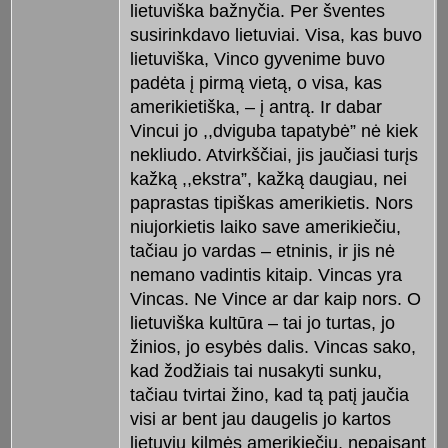
lietuviška bažnyčia. Per šventes
susirinkdavo lietuviai. Visa, kas buvo
lietuviška, Vinco gyvenime buvo
padėta į pirmą vietą, o visa, kas
amerikietiška, – į antrą. Ir dabar
Vincui jo ,,dviguba tapatybė” nė kiek
nekliudo. Atvirkščiai, jis jaučiasi turįs
kažką ,,ekstra”, kažką daugiau, nei
paprastas tipiškas amerikietis. Nors
niujorkietis laiko save amerikiečiu,
tačiau jo vardas – etninis, ir jis nė
nemano vadintis kitaip. Vincas yra
Vincas. Ne Vince ar dar kaip nors. O
lietuviška kultūra – tai jo turtas, jo
žinios, jo esybės dalis. Vincas sako,
kad žodžiais tai nusakyti sunku,
tačiau tvirtai žino, kad tą patį jaučia
visi ar bent jau daugelis jo kartos
lietuvių kilmės amerikiečių, nepaisant