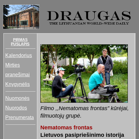
PIRMAS
PUSLAPIS
Kalendorius
Mirties
pranešimai
Knygynėlis
Nuomonės
Nuorodos
Filmo ,,Nematomas frontas” kūrėjai,
filmuotojų grupė.
Prenumerata
Nematomas frontas
Lietuvos pasipriešinimo istorija