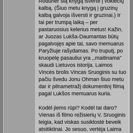
Roduner šią knygą išvertė į vokiečių
kalbą. (Šiuo metu knygą į gruzinų
kalbą galvoja išversti ir gruzinai.) Ir
tai per trumpą laiką – per
pastaruosius kelerius metus! Kažin,
ar Juozas Lukša-Daumantas būtų
pagalvojęs apie tai, savo memuarus
Paryžiuje rašydamas. Po truputį, po
kruopelę pasauliui yra ,,maitinama”
skaudi Lietuvos istorija. Laimos
Vincės brolis Vincas Sruoginis su tuo
pačiu švedu Jonu Ohman šiuo metu
dar ir pilnametražį dokumentinį filmą
pagal Lukšos memuarus kuria.
Kodėl jiems rūpi? Kodėl tai daro?
Vienas iš filmo režisierių V. Sruoginis
teigia, kad viskas susiklostė beveik
atsitiktinai. Jo sesuo, vertėja Laima