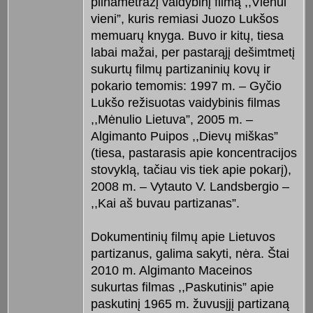
pilnametražį vaidybinį filmą ,,Vienui
vieni”, kuris remiasi Juozo Lukšos
memuarų knyga. Buvo ir kitų, tiesa
labai mažai, per pastarąjį dešimtmetį
sukurtų filmų partizaninių kovų ir
pokario temomis: 1997 m. – Gyčio
Lukšo režisuotas vaidybinis filmas
,,Mėnulio Lietuva”, 2005 m. –
Algimanto Puipos ,,Dievų miškas”
(tiesa, pastarasis apie koncentracijos
stovyklą, tačiau vis tiek apie pokarį),
2008 m. – Vytauto V. Landsbergio –
,,Kai aš buvau partizanas”.
Dokumentinių filmų apie Lietuvos
partizanus, galima sakyti, nėra. Štai
2010 m. Algimanto Maceinos
sukurtas filmas ,,Paskutinis” apie
paskutinį 1965 m. žuvusįjį partizaną