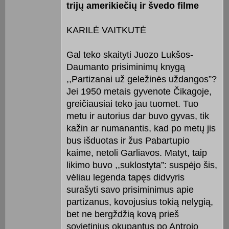
trijų amerikiečių ir švedo filme
KARILĖ VAITKUTĖ
Gal teko skaityti Juozo Lukšos-
Daumanto prisiminimų knygą
,,Partizanai už geležinės uždangos”?
Jei 1950 metais gyvenote Čikagoje,
greičiausiai teko jau tuomet. Tuo
metu ir autorius dar buvo gyvas, tik
kažin ar numanantis, kad po metų jis
bus išduotas ir žus Pabartupio
kaime, netoli Garliavos. Matyt, taip
likimo buvo ,,suklostyta”: suspėjo šis,
vėliau legenda tapęs didvyris
surašyti savo prisiminimus apie
partizanus, kovojusius tokią nelygią,
bet ne bergždžią kovą prieš
sovietinius okupantus po Antrojo