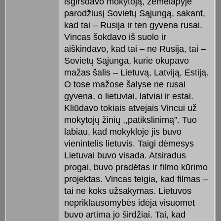
išgirsdavo mokytoją, žemėlapyje
parodžiusį Sovietų Sąjungą, sakant,
kad tai – Rusija ir ten gyvena rusai.
Vincas šokdavo iš suolo ir
aiškindavo, kad tai – ne Rusija, tai –
Sovietų Sąjunga, kurie okupavo
mažas šalis – Lietuvą, Latviją, Estiją.
O tose mažose šalyse ne rusai
gyvena, o lietuviai, latviai ir estai.
Kliūdavo tokiais atvejais Vincui už
mokytojų žinių ,,patikslinimą”. Tuo
labiau, kad mokykloje jis buvo
vienintelis lietuvis. Taigi dėmesys
Lietuvai buvo visada. Atsiradus
progai, buvo pradėtas ir filmo kūrimo
projektas. Vincas teigia, kad filmas –
tai ne koks užsakymas. Lietuvos
nepriklausomybės idėja visuomet
buvo artima jo širdžiai. Tai, kad