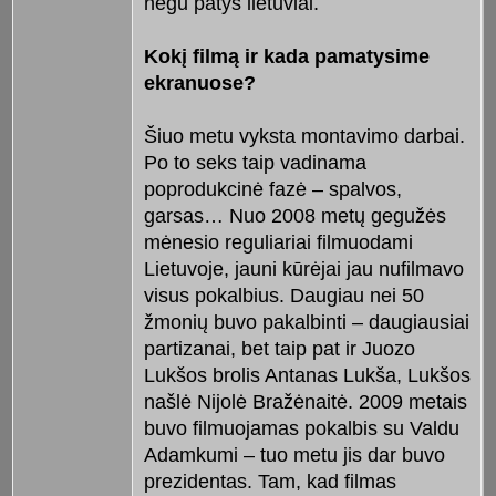
negu patys lietuviai.
Kokį filmą ir kada pamatysime
ekranuose?
Šiuo metu vyksta montavimo darbai.
Po to seks taip vadinama
poprodukcinė fazė – spalvos,
garsas… Nuo 2008 metų gegužės
mėnesio reguliariai filmuodami
Lietuvoje, jauni kūrėjai jau nufilmavo
visus pokalbius. Daugiau nei 50
žmonių buvo pakalbinti – daugiausiai
partizanai, bet taip pat ir Juozo
Lukšos brolis Antanas Lukša, Lukšos
našlė Nijolė Bražėnaitė. 2009 metais
buvo filmuojamas pokalbis su Valdu
Adamkumi – tuo metu jis dar buvo
prezidentas. Tam, kad filmas