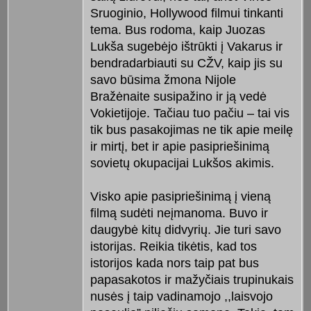
Sruoginio, Hollywood filmui tinkanti
tema. Bus rodoma, kaip Juozas
Lukša sugebėjo ištrūkti į Vakarus ir
bendradarbiauti su CŽV, kaip jis su
savo būsima žmona Nijole
Bražėnaite susipažino ir ją vedė
Vokietijoje. Tačiau tuo pačiu – tai vis
tik bus pasakojimas ne tik apie meilę
ir mirtį, bet ir apie pasipriešinimą
sovietų okupacijai Lukšos akimis.
Visko apie pasipriešinimą į vieną
filmą sudėti neįmanoma. Buvo ir
daugybė kitų didvyrių. Jie turi savo
istorijas. Reikia tikėtis, kad tos
istorijos kada nors taip pat bus
papasakotos ir mažyčiais trupinukais
nusės į taip vadinamojo ,,laisvojo