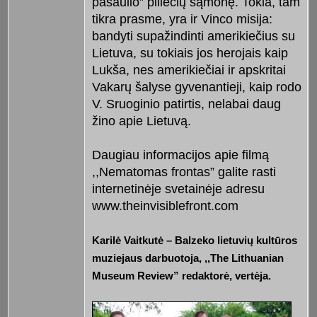
pasaulio” piliečių sąmonę. Tokia, tam
tikra prasme, yra ir Vinco misija:
bandyti supažindinti amerikiečius su
Lietuva, su tokiais jos herojais kaip
Lukša, nes amerikiečiai ir apskritai
Vakarų šalyse gyvenantieji, kaip rodo
V. Sruoginio patirtis, nelabai daug
žino apie Lietuvą.
Daugiau informacijos apie filmą
,,Nematomas frontas” galite rasti
internetinėje svetainėje adresu
www.theinvisiblefront.com
Karilė Vaitkutė – Balzeko lietuvių kultūros
muziejaus darbuotoja, ,,The Lithuanian
Museum Review” redaktorė, vertėja.