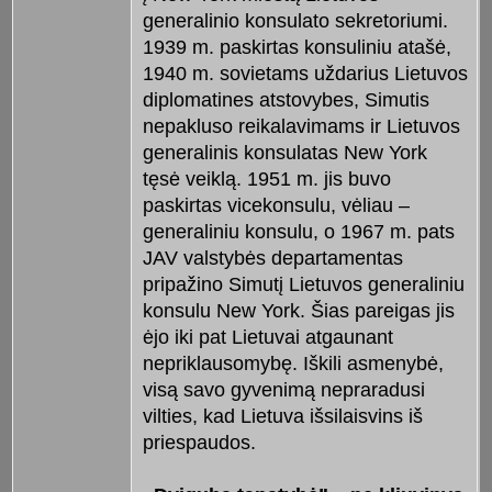
generalinio konsulato sekretoriumi.
1939 m. paskirtas konsuliniu atašė,
1940 m. sovietams uždarius Lietuvos
diplomatines atstovybes, Simutis
nepakluso reikalavimams ir Lietuvos
generalinis konsulatas New York
tęsė veiklą. 1951 m. jis buvo
paskirtas vicekonsulu, vėliau –
generaliniu konsulu, o 1967 m. pats
JAV valstybės departamentas
pripažino Simutį Lietuvos generaliniu
konsulu New York. Šias pareigas jis
ėjo iki pat Lietuvai atgaunant
nepriklausomybę. Iškili asmenybė,
visą savo gyvenimą nepraradusi
vilties, kad Lietuva išsilaisvins iš
priespaudos.