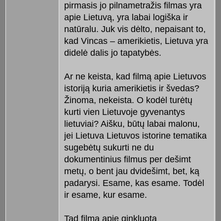
pirmasis jo pilnametražis filmas yra
apie Lietuvą, yra labai logiška ir
natūralu. Juk vis dėlto, nepaisant to,
kad Vincas – amerikietis, Lietuva yra
didelė dalis jo tapatybės.
Ar ne keista, kad filmą apie Lietuvos
istoriją kuria amerikietis ir švedas?
Žinoma, nekeista. O kodėl turėtų
kurti vien Lietuvoje gyvenantys
lietuviai? Aišku, būtų labai malonu,
jei Lietuva Lietuvos istorine tematika
sugebėtų sukurti ne du
dokumentinius filmus per dešimt
metų, o bent jau dvidešimt, bet, ką
padarysi. Esame, kas esame. Todėl
ir esame, kur esame.
Tad filmą apie ginkluotą