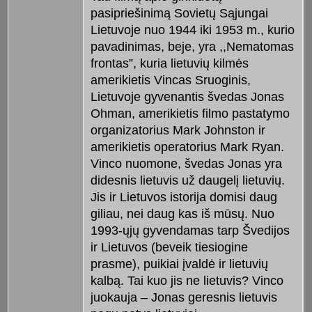
pasipriešinimą Sovietų Sąjungai
Lietuvoje nuo 1944 iki 1953 m., kurio
pavadinimas, beje, yra ,,Nematomas
frontas”, kuria lietuvių kilmės
amerikietis Vincas Sruoginis,
Lietuvoje gyvenantis švedas Jonas
Ohman, amerikietis filmo pastatymo
organizatorius Mark Johnston ir
amerikietis operatorius Mark Ryan.
Vinco nuomone, švedas Jonas yra
didesnis lietuvis už daugelį lietuvių.
Jis ir Lietuvos istorija domisi daug
giliau, nei daug kas iš mūsų. Nuo
1993-ųjų gyvendamas tarp Švedijos
ir Lietuvos (beveik tiesiogine
prasme), puikiai įvaldė ir lietuvių
kalbą. Tai kuo jis ne lietuvis? Vinco
juokauja – Jonas geresnis lietuvis