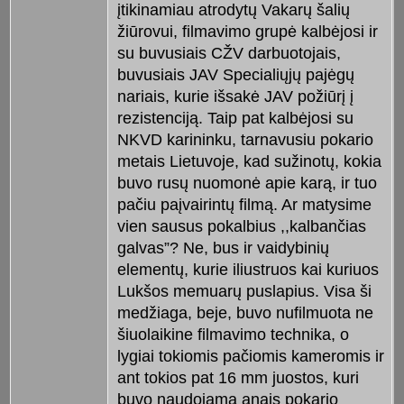
įtikinamiau atrodytų Vakarų šalių
žiūrovui, filmavimo grupė kalbėjosi ir
su buvusiais CŽV darbuotojais,
buvusiais JAV Specialiųjų pajėgų
nariais, kurie išsakė JAV požiūrį į
rezistenciją. Taip pat kalbėjosi su
NKVD karininku, tarnavusiu pokario
metais Lietuvoje, kad sužinotų, kokia
buvo rusų nuomonė apie karą, ir tuo
pačiu paįvairintų filmą. Ar matysime
vien sausus pokalbius ,,kalbančias
galvas”? Ne, bus ir vaidybinių
elementų, kurie iliustruos kai kuriuos
Lukšos memuarų puslapius. Visa ši
medžiaga, beje, buvo nufilmuota ne
šiuolaikine filmavimo technika, o
lygiai tokiomis pačiomis kameromis ir
ant tokios pat 16 mm juostos, kuri
buvo naudojama anais pokario