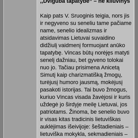
,,Dviguba tapatybė” – ne kliuvinys
Kaip pats V. Sruoginis teigia, nors jis
ir negyveno su seneliu tame pačiame
name, senelio idealizmas ir
atsidavimas Lietuvai suvaidino
didžiulį vaidmenį formuojant anūko
tapatybę. Vincas būtų norėjęs matyti
senelį dažniau, bet gyveno tolokai
nuo jo. Tačiau prisimena Anicetą
Simutį kaip charizmatišką žmogų,
turėjusį humoro jausmą, mokėjusį
pasakoti istorijas. Tai buvo žmogus,
kuriuo Vincas visada žavėjosi ir kuris
uždegė jo širdyje meilę Lietuvai, jos
patriotams. Žinoma, be senelio buvo
ir visas kitas tradicinis lietuviškas
auklėjimas išeivijoje: šeštadieniais –
lietuviška mokykla, sekmadieniais –