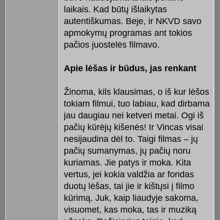
laikais. Kad būtų išlaikytas
autentiškumas. Beje, ir NKVD savo
apmokymų programas ant tokios
pačios juostelės filmavo.
Apie lėšas ir būdus, jas renkant
Žinoma, kils klausimas, o iš kur lėšos
tokiam filmui, tuo labiau, kad dirbama
jau daugiau nei ketveri metai. Ogi iš
pačių kūrėjų kišenės! Ir Vincas visai
nesijaudina dėl to. Taigi filmas – jų
pačių sumanymas, jų pačių noru
kuriamas. Jie patys ir moka. Kita
vertus, jei kokia valdžia ar fondas
duotų lėšas, tai jie ir kištųsi į filmo
kūrimą. Juk, kaip liaudyje sakoma,
visuomet, kas moka, tas ir muziką