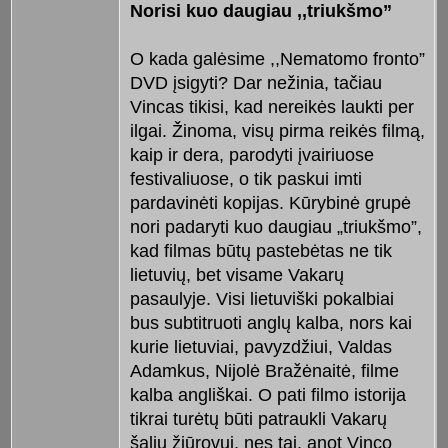
Norisi kuo daugiau ,,triukšmo”
O kada galėsime ,,Nematomo fronto”
DVD įsigyti? Dar nežinia, tačiau
Vincas tikisi, kad nereikės laukti per
ilgai. Žinoma, visų pirma reikės filmą,
kaip ir dera, parodyti įvairiuose
festivaliuose, o tik paskui imti
pardavinėti kopijas. Kūrybinė grupė
nori padaryti kuo daugiau „triukšmo”,
kad filmas būtų pastebėtas ne tik
lietuvių, bet visame Vakarų
pasaulyje. Visi lietuviški pokalbiai
bus subtitruoti anglų kalba, nors kai
kurie lietuviai, pavyzdžiui, Valdas
Adamkus, Nijolė Bražėnaitė, filme
kalba angliškai. O pati filmo istorija
tikrai turėtų būti patraukli Vakarų
šalių žiūrovui, nes tai, anot Vinco