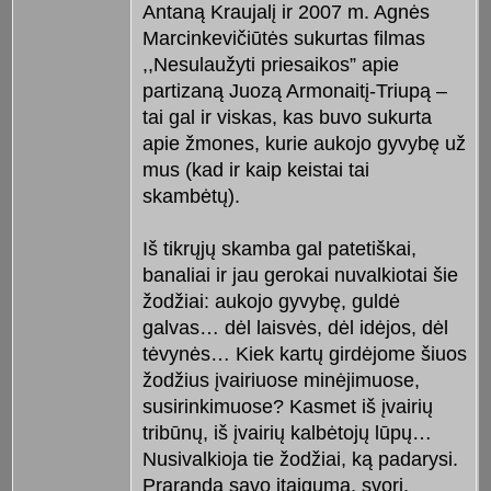
Antaną Kraujalį ir 2007 m. Agnės
Marcinkevičiūtės sukurtas filmas
,,Nesulaužyti priesaikos” apie
partizaną Juozą Armonaitį-Triupą –
tai gal ir viskas, kas buvo sukurta
apie žmones, kurie aukojo gyvybę už
mus (kad ir kaip keistai tai
skambėtų).
Iš tikrųjų skamba gal patetiškai,
banaliai ir jau gerokai nuvalkiotai šie
žodžiai: aukojo gyvybę, guldė
galvas… dėl laisvės, dėl idėjos, dėl
tėvynės… Kiek kartų girdėjome šiuos
žodžius įvairiuose minėjimuose,
susirinkimuose? Kasmet iš įvairių
tribūnų, iš įvairių kalbėtojų lūpų…
Nusivalkioja tie žodžiai, ką padarysi.
Praranda savo įtaigumą, svorį,