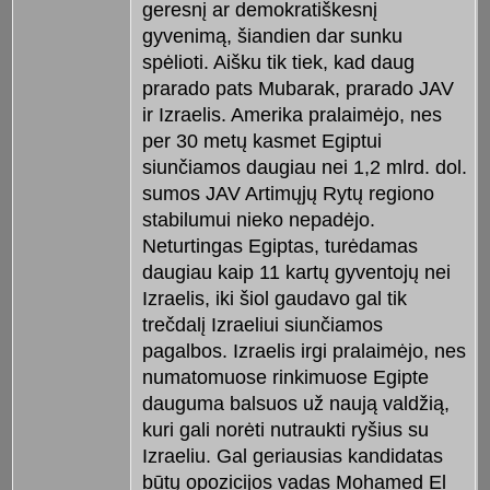
geresnį ar demokratiškesnį
gyvenimą, šiandien dar sunku
spėlioti. Aišku tik tiek, kad daug
prarado pats Mubarak, prarado JAV
ir Izraelis. Amerika pralaimėjo, nes
per 30 metų kasmet Egiptui
siunčiamos daugiau nei 1,2 mlrd. dol.
sumos JAV Artimųjų Rytų regiono
stabilumui nieko nepadėjo.
Neturtingas Egiptas, turėdamas
daugiau kaip 11 kartų gyventojų nei
Izraelis, iki šiol gaudavo gal tik
trečdalį Izraeliui siunčiamos
pagalbos. Izraelis irgi pralaimėjo, nes
numatomuose rinkimuose Egipte
dauguma balsuos už naują valdžią,
kuri gali norėti nutraukti ryšius su
Izraeliu. Gal geriausias kandidatas
būtų opozicijos vadas Mohamed El