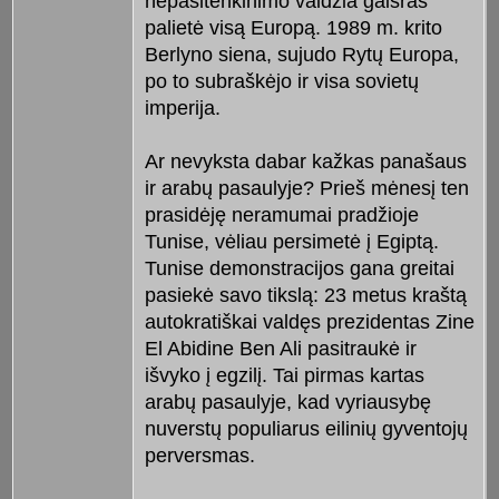
nepasitenkinimo valdžia gaisras
palietė visą Europą. 1989 m. krito
Berlyno siena, sujudo Rytų Europa,
po to subraškėjo ir visa sovietų
imperija.
Ar nevyksta dabar kažkas panašaus
ir arabų pasaulyje? Prieš mėnesį ten
prasidėję neramumai pradžioje
Tunise, vėliau persimetė į Egiptą.
Tunise demonstracijos gana greitai
pasiekė savo tikslą: 23 metus kraštą
autokratiškai valdęs prezidentas Zine
El Abidine Ben Ali pasitraukė ir
išvyko į egzilį. Tai pirmas kartas
arabų pasaulyje, kad vyriausybę
nuverstų populiarus eilinių gyventojų
perversmas.