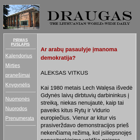
PIRMAS
PUSLAPIS
Ar arabų pasaulyje įmanoma
Kalendorius
demokratija?
Mirties
ALEKSAS VITKUS
pranešimai
Knygynėlis
Kai 1980 metais Lech Walęsa išvedė
Gdynės laivų dirbtuvių darbininkus į
Nuomonės
streiką, niekas nenujautė, kaip tai
Nuorodos
paveiks kitus Rytų ir Vidurio
europiečius. Vienur ar kitur vis
Prenumerata
prasiverždavo demonstracijos prieš
nekenčiamą režimą, kol įsiliepsnojęs