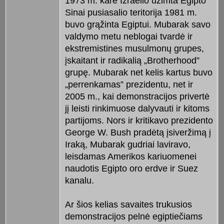
1973 m. kare Izraelio užimta Egipto
Sinai pusiasalio teritorija 1981 m.
buvo grąžinta Egiptui. Mubarak savo
valdymo metu neblogai tvardė ir
ekstremistines musulmonų grupes,
įskaitant ir radikalią „Brotherhood”
grupę. Mubarak net kelis kartus buvo
„perrenkamas” prezidentu, net ir
2005 m., kai demonstracijos privertė
jį leisti rinkimuose dalyvauti ir kitoms
partijoms. Nors ir kritikavo prezidento
George W. Bush pradėtą įsiveržimą į
Iraką, Mubarak gudriai laviravo,
leisdamas Amerikos kariuomenei
naudotis Egipto oro erdve ir Suez
kanalu.
Ar šios kelias savaites trukusios
demonstracijos pelnė egiptiečiams