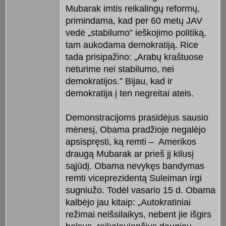
Mubarak imtis reikalingų reformų,
primindama, kad per 60 metų JAV
vedė „stabilumo” ieškojimo politiką,
tam aukodama demokratiją. Rice
tada prisipažino: „Arabų kraštuose
neturime nei stabilumo, nei
demokratijos.” Bijau, kad ir
demokratija į ten negreitai ateis.
Demonstracijoms prasidėjus sausio
mėnesį, Obama pradžioje negalėjo
apsispręsti, ką remti – Amerikos
draugą Mubarak ar prieš jį kilusį
sąjūdį. Obama nevykęs bandymas
remti viceprezidentą Suleiman irgi
sugniužo. Todėl vasario 15 d. Obama
kalbėjo jau kitaip: „Autokratiniai
režimai neišsilaikys, nebent jie išgirs