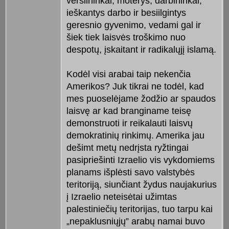
verslininkai, moterys, darbininkai,
ieškantys darbo ir besiilgintys
geresnio gyvenimo, vedami gal ir
šiek tiek laisvės troškimo nuo
despotų, įskaitant ir radikalųjį islamą.
Kodėl visi arabai taip nekenčia
Amerikos? Juk tikrai ne todėl, kad
mes puoselėjame žodžio ar spaudos
laisvę ar kad branginame teisę
demonstruoti ir reikalauti laisvų
demokratinių rinkimų. Amerika jau
dešimt metų nedrįsta ryžtingai
pasipriešinti Izraelio vis vykdomiems
planams išplėsti savo valstybės
teritoriją, siunčiant žydus naujakurius
į Izraelio neteisėtai užimtas
palestiniečių teritorijas, tuo tarpu kai
„nepaklusniųjų” arabų namai buvo