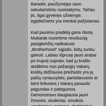
Baradel, pasižymėjęs savo
sekuliaristiniu nusistatymu. Tačiau
jis, ilgai gyvenęs užsienyje,
egiptiečiams yra menkai pažįstamas.
Kad jaunimo pradėtą gana ribotą
Mubarak nuvertimo revoliuciją
pasiglemžtų radikalusis
„Brotherhood” sąjūdis, būtų sunku
galvoti. Labiau išprusę jauni arabai
po truputį suprato, kad jų krašto
atsilikimo nuo pažangių Vakarų
kraštų didžiausia priežastis yra jų
pačių vyriausybės, parsidavusios ar
bent linkusios į Vakarų pasaulio
pagundas ir patogumus.
Demonstravo daugiausia jauni
žmonės, studentai, smulkūs