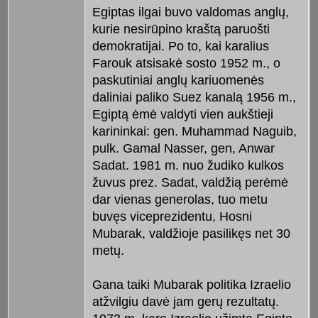
Egiptas ilgai buvo valdomas anglų,
kurie nesirūpino kraštą paruošti
demokratijai. Po to, kai karalius
Farouk atsisakė sosto 1952 m., o
paskutiniai anglų kariuomenės
daliniai paliko Suez kanalą 1956 m.,
Egiptą ėmė valdyti vien aukštieji
karininkai: gen. Muhammad Naguib,
pulk. Gamal Nasser, gen, Anwar
Sadat. 1981 m. nuo žudiko kulkos
žuvus prez. Sadat, valdžią perėmė
dar vienas generolas, tuo metu
buvęs viceprezidentu, Hosni
Mubarak, valdžioje pasilikęs net 30
metų.
Gana taiki Mubarak politika Izraelio
atžvilgiu davė jam gerų rezultatų.