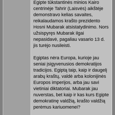
Egipte tūkstantinės minios Kairo
centrinėje Tahrir (Laisvės) aikštėje
demonstravo kelias savaites,
reikalaudamos krašto prezidento
Hosni Mubarak atsistatydinimo. Nors
užsispyręs Mubarak ilgai
nepasidavė, pagaliau vasario 13 d.
jis turėjo nusileisti.
Egiptas nėra Europa, kurioje jau
seniai įsigyvenusios demokratijos
tradicijos. Egiptą taip, kaip ir daugelį
arabų kraštų, valdė arba kolonijinės
Europos imperijos, arba jau savi
vietiniai diktatoriai. Mubarak jau
nuverstas, bet kaip ir kas kurs Egipte
demokratinę valdžią, krašto valdžią
perėmus kariuomenei?