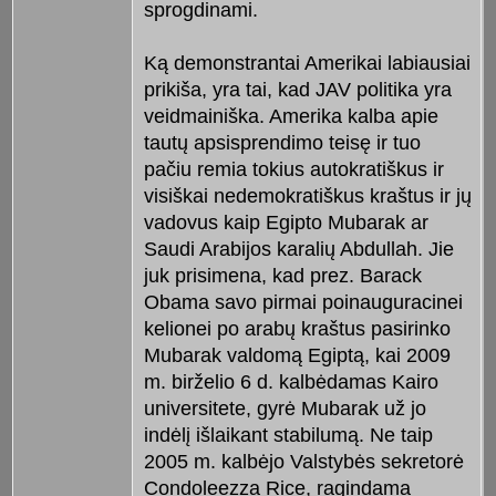
sprogdinami.
Ką demonstrantai Amerikai labiausiai
prikiša, yra tai, kad JAV politika yra
veidmainiška. Amerika kalba apie
tautų apsisprendimo teisę ir tuo
pačiu remia tokius autokratiškus ir
visiškai nedemokratiškus kraštus ir jų
vadovus kaip Egipto Mubarak ar
Saudi Arabijos karalių Abdullah. Jie
juk prisimena, kad prez. Barack
Obama savo pirmai poinauguracinei
kelionei po arabų kraštus pasirinko
Mubarak valdomą Egiptą, kai 2009
m. birželio 6 d. kalbėdamas Kairo
universitete, gyrė Mubarak už jo
indėlį išlaikant stabilumą. Ne taip
2005 m. kalbėjo Valstybės sekretorė
Condoleezza Rice, ragindama