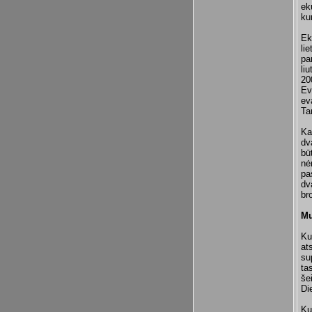
ek
ku
Ek
li
pa
li
20
Ev
ev
Ta
Ka
dv
bū
nė
pa
dv
bro
Mu
Ku
at
su
ta
še
Di
Ku