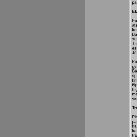
pa
Ek
Eu
at
ko
Ba
su
Tr
es
Jė
Ku
gy
Ba
šį 
kr
iš
tr
me
vi
Tr
Pi
pa
ka
ka
tr