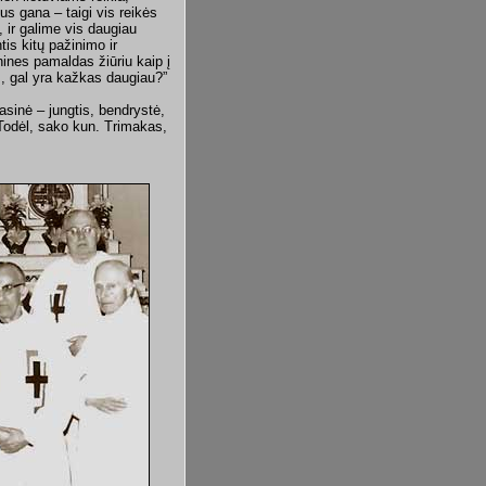
s gana – taigi vis reikės
 ir galime vis daugiau
ntis kitų pažinimo ir
ines pamaldas žiūriu kaip į
tis, gal yra kažkas daugiau?”
asinė – jungtis, bendrystė,
Todėl, sako kun. Trimakas,