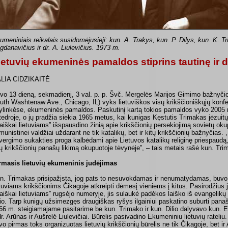
umeniniais reikalais susidomėjusieji: kun. A. Trakys, kun. P. Dilys, kun. K. T
gdanavičius ir dr. A. Liulevičius. 1973 m.
ietuvių ekumeninės pamaldos stiprins tautinę ir 
LIA CIDZIKAITĖ
vo 13 dieną, sekmadienį, 3 val. p. p. Švč. Mergelės Marijos Gimimo bažnyči
uth Washtenaw Ave., Chicago, IL) vyks lietuviškos visų krikščioniškųjų konf
ylinkėse, ekumeninės pamaldos. Paskutinį kartą tokios pamaldos vyko 2005 
tedroje, o jų pradžia siekia 1965 metus, kai kunigas Kęstutis Trimakas jėzui
Laiškai lietuviams” išspausdino žinią apie krikščionių persekiojimą sovietų oku
munistinei valdžiai uždarant ne tik katalikų, bet ir kitų krikščionių bažnyčias. 
vergimo sukakties proga kalbėdami apie Lietuvos katalikų religinę priespaudą
tų krikščionių panašų likimą okupuotoje tėvynėje”, – tais metais rašė kun. Tri
rmasis lietuvių ekumeninis judėjimas
n. Trimakas prisipažįsta, jog pats to nesuvokdamas ir nenumatydamas, buvo
etuviams krikščionims Čikagoje atkreipti dėmesį vieniems į kitus. Pasirodžius 
Laiškai lietuviams” rugsėjo numeryje, jis sulaukė padėkos laiško iš evangelikų
lio. Tarp kunigų užsimezgęs draugiškas ryšys ilgainiui paskatino suburti panaš
66 m. steigiamajame pasitarime be kun. Trimako ir kun. Dilio dalyvavo kun. 
 dr. Arūnas ir Aušrelė Liulevičiai. Būrelis pasivadino Ekumeniniu lietuvių rateliu
vo pirmas toks organizuotas lietuvių krikščionių būrelis ne tik Čikagoje, bet ir