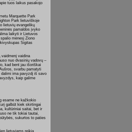
 apie tuos laikus pasakojo
metu Marquette Park
ghton Park lietuviškoje
o lietuvių evangelikų
umeninės pamaldos įvyko
ma laikyti ir Lietuvos
 spalio mėnesį Ziono
rkivyskupas Sigitas
ą vaidmenį vaidina
klauso nuo dvasinių vadovų –
o, kad bent jau išoriškai
. Aušros, svarbu pamatyti
e dalimi ima pavyzdį iš savo
pavyzdys, kaip galime
og esame ne kažkokio
urį galbūt kiek skirtingai
kultūriniai saitai, bet ir
so ne tik tokiai tautai,
 būtybės, sukurtos to paties
en lietuviams reikia,