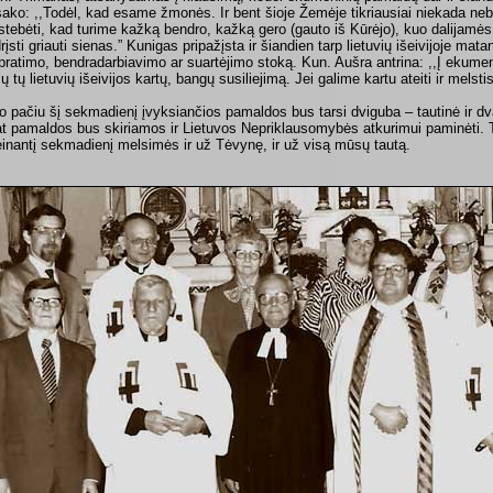
sako: ,,Todėl, kad esame žmonės. Ir bent šioje Žemėje tikriausiai niekada nebu
stebėti, kad turime kažką bendro, kažką gero (gauto iš Kūrėjo), kuo dalijamės,
drįsti griauti sienas.” Kunigas pripažįsta ir šiandien tarp lietuvių išeivijoje mata
pratimo, bendradarbiavimo ar suartėjimo stoką. Kun. Aušra antrina: ,,Į ekumen
sų tų lietuvių išeivijos kartų, bangų susiliejimą. Jei galime kartu ateiti ir mels
o pačiu šį sekmadienį įvyksiančios pamaldos bus tarsi dviguba – tautinė ir dv
t pamaldos bus skiriamos ir Lietuvos Nepriklausomybės atkurimui paminėti. 
einantį sekmadienį melsimės ir už Tėvynę, ir už visą mūsų tautą.