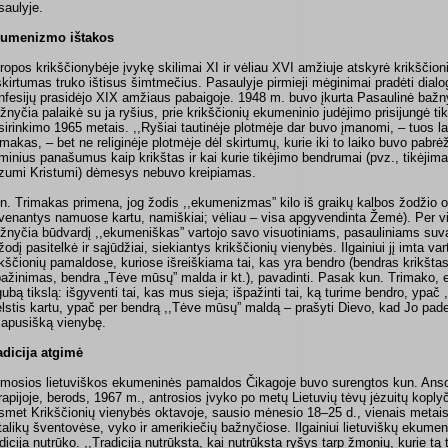
saulyje.
umenizmo ištakos
ropos krikščionybėje įvykę skilimai XI ir vėliau XVI amžiuje atskyrė krikščioni
skirtumas truko ištisus šimtmečius. Pasaulyje pirmieji mėginimai pradėti dialo
nfesijų prasidėjo XIX amžiaus pabaigoje. 1948 m. buvo įkurta Pasaulinė bažny
žnyčia palaikė su ja ryšius, prie krikščionių ekumeninio judėjimo prisijungė tik
sirinkimo 1965 metais. ,,Ryšiai tautinėje plotmėje dar buvo įmanomi, – tuos la
imakas, – bet ne religinėje plotmėje dėl skirtumų, kurie iki to laiko buvo pabrėž
minius panašumus kaip krikštas ir kai kurie tikėjimo bendrumai (pvz., tikėjima
zumi Kristumi) dėmesys nebuvo kreipiamas.
n. Trimakas primena, jog žodis ,,ekumenizmas” kilo iš graikų kalbos žodžio
venantys namuose kartu, namiškiai; vėliau – visa apgyvendinta Žemė). Per vis
žnyčia būdvardį ,,ekumeniškas” vartojo savo visuotiniams, pasauliniams suv
žodį pasitelkė ir sąjūdžiai, siekiantys krikščionių vienybės. Ilgainiui jį imta vart
ikščionių pamaldose, kuriose išreiškiama tai, kas yra bendro (bendras krikštas
pažinimas, bendra „Tėve mūsų” malda ir kt.), pavadinti. Pasak kun. Trimako,
igubą tikslą: išgyventi tai, kas mus sieja; išpažinti tai, ką turime bendro, ypač ,
lstis kartu, ypač per bendrą ,,Tėve mūsų” maldą – prašyti Dievo, kad Jo pa
sapusišką vienybę.
adicija atgimė
rmosios lietuviškos ekumeninės pamaldos Čikagoje buvo surengtos kun. Ans
rapijoje, berods, 1967 m., antrosios įvyko po metų Lietuvių tėvų jėzuitų kop
smet Krikščionių vienybės oktavoje, sausio mėnesio 18–25 d., vienais metais 
talikų šventovėse, vyko ir amerikiečių bažnyčiose. Ilgainiui lietuviškų ekume
adicija nutrūko. ,,Tradicija nutrūksta, kai nutrūksta ryšys tarp žmonių, kurie tą 