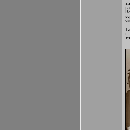
at
pa
iš
su
vi
Tu
ma
at