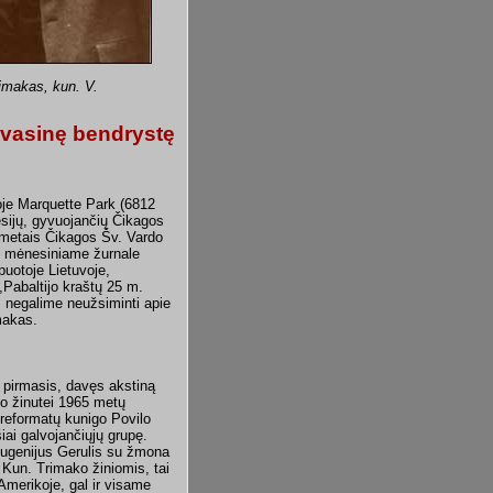
rimakas, kun. V.
dvasinę bendrystę
oje Marquette Park (6812
esijų, gyvuojančių Čikagos
metais Čikagos Šv. Vardo
tų mėnesiniame žurnale
puotoje Lietuvoje,
,,Pabaltijo kraštų 25 m.
, negalime neužsiminti apie
makas.
 pirmasis, davęs akstiną
jo žinutei 1965 metų
 reformatų kunigo Povilo
iai galvojančiųjų grupę.
Eugenijus Gerulis su žmona
. Kun. Trimako žiniomis, tai
 Amerikoje, gal ir visame