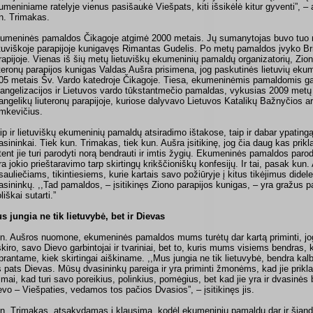
umeniniame ratelyje vienus pasišaukė Viešpats, kiti išsikėlė kitur gyventi”, –
n. Trimakas.
umeninės pamaldos Čikagoje atgimė 2000 metais. Jų sumanytojas buvo tuo 
etuviškoje parapijoje kunigavęs Rimantas Gudelis. Po metų pamaldos įvyko Bri
rapijoje. Vienas iš šių metų lietuviškų ekumeninių pamaldų organizatorių, Zion
uteronų parapijos kunigas Valdas Aušra prisimena, jog paskutinės lietuvių ek
05 metais Šv. Vardo katedroje Čikagoje. Tiesa, ekumeninėmis pamaldomis gali
angelizacijos ir Lietuvos vardo tūkstantmečio pamaldas, vykusias 2009 metų
angelikų liuteronų parapijoje, kuriose dalyvavo Lietuvos Katalikų Bažnyčios a
mkevičius.
ip ir lietuviškų ekumeninių pamaldų atsiradimo ištakose, taip ir dabar ypating
asininkai. Tiek kun. Trimakas, tiek kun. Aušra įsitikinę, jog čia daug kas pri
tent jie turi parodyti norą bendrauti ir imtis žygių. Ekumeninės pamaldos parod
ra jokio prieštaravimo tarp skirtingų krikščioniškų konfesijų. Ir tai, pasak kun
sauliečiams, tikintiesiems, kurie kartais savo požiūryje į kitus tikėjimus didel
asininkų. ,,Tad pamaldos, – įsitikinęs Ziono parapijos kunigas, – yra gražus 
liškai sutarti.”
s jungia ne tik lietuvybė, bet ir Dievas
n. Aušros nuomone, ekumeninės pamaldos mums turėtų dar kartą priminti, j
skiro, savo Dievo garbintojai ir tvariniai, bet to, kuris mums visiems bendras, k
prantame, kiek skirtingai aiškiname. ,,Mus jungia ne tik lietuvybė, bendra kalba, 
s pats Dievas. Mūsų dvasininkų pareiga ir yra priminti žmonėms, kad jie priklau
imai, kad turi savo poreikius, polinkius, pomėgius, bet kad jie yra ir dvasinės
evo – Viešpaties, vedamos tos pačios Dvasios”, – įsitikinęs jis.
n. Trimakas, atsakydamas į klausimą, kodėl ekumeninių pamaldų dar ir šiandi