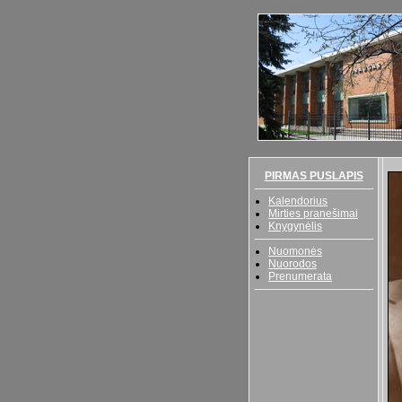
PIRMAS PUSLAPIS
Kalendorius
Mirties pranešimai
Knygynėlis
Nuomonės
Nuorodos
Prenumerata