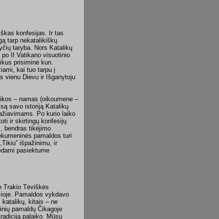
škas konfesijas. Ir tas
gą tarp nekatalikiškų
čių taryba. Nors Katalikų
 po II Vatikano visuotinio
ikus prisiminė kun.
iami, kai tuo tarpu į
s vienu Dievu ir Išganytoju
 oikos – namas (oikoumene –
ą savo istoriją Katalikų
ažiavimams. Po kurio laiko
oti ir skirtingų konfesijų
, bendras tikėjimo
 ekumeninės pamaldos turi
,Tikiu” išpažinimu, ir
dedami pasiektume
o Trakio Tėviškės
lyčioje. Pamaldos vykdavo
katalikų, kitais – ne
ninių pamaldų Čikagoje
tradiciją palaiko. Mūsų