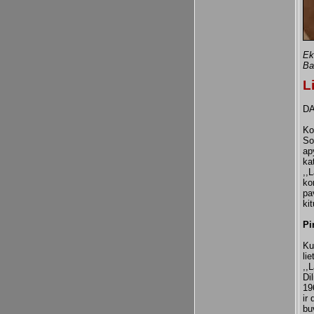
Ek
Ba
L
DA
Ko
So
ap
ka
,,
ko
pa
ki
Pi
Ku
li
,,
Di
19
ir
bu