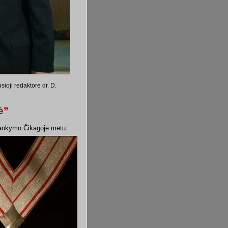
sioji redaktorė dr. D.
ė”
ilankymo Čikagoje metu