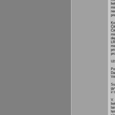
li
mi
ne
pr
Ko
Či
Či
mi
de
LR
me
pr
pr
Už
Po
Da
Vė
Su
gy
ir
V.
li
la
tę