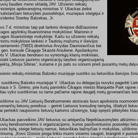
etuvių liaudies meno sklaidą JAV. Užsienio reikalų
nisterijos apdovanojimą ministras V. Ušackas įteikė
nuilstančiam lietuvybės puoselėtojui, muziejaus steigėjui ir
ezidentui Stanley Balzekas, Jr.
vo 7 d. ministras taip pat lankėsi dviejose didžiausiose
kagos apylinkių lituanistinėse mokyklose: Maironio ir
kagos lituanistinėje mokykloje. Kartu su užsienio reikalų
nistru mokyklose lankėsi ir Tautinių mažumų ir išeivijos
partamento (TMID) direktorius Arvydas Daunoravičius bei
 gen. konsulė Čikagoje Skaistė Aniulienė. Apsilankymo
tu V. Ušackas bendravo su vyresniųjų klasių mokiniais,
istatė Lietuvos jaunimo organizacijų tarybos organizuojamą
ojektą „Misija Sibiras”, kuriame ir jis pats su sūnumi prieš pusantrų metų daly
sienio reikalų ministras Balzeko muziejuje susitiko su lietuviška išeivijos žini
 susitikimų Balzeko muziejuje V. Ušackas su delegacija nuvyko pagerbti Liet
riaus ir S. Girėno, prie kurių paminklo Čikagos miesto Marquette Park rajone m
liau vyko susitikimas su tame pačiame rajone daugelį metų gyvenančiais liet
sitikime su JAV Lietuvių Bendruomenės atstovais buvo apsikeista nuomonėmis
venančių lietuvių poreikius – gerinti Lietuvos konsulinę tarnybą, išlaikyti lietuvių
 tai perteikti naujosioms lietuvių kartoms užsienyje, kaip spręsti pilietybės kla
 Ušackas pasveikino JAV lietuvius su artėjančia Nepriklausomybės atkūrimo d
etuvių bendruomenėms ir organizacijoms, kurios pasišventusios puoselėjo liet
isvės bylą, steigė lietuvių namus, lietuviškas bažnyčias ir mokyklas, užtikrin
stinumą. „Kovo 11osios proga linkiu mums visiems saugoti, branginti ir puoselė