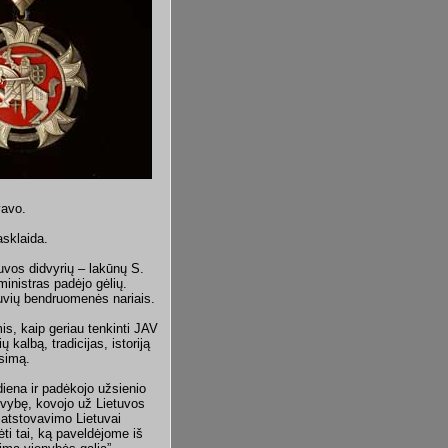
vavo.
asklaida.
uvos didvyrių – lakūnų S.
inistras padėjo gėlių.
uvių bendruomenės nariais.
, kaip geriau tenkinti JAV
 kalbą, tradicijas, istoriją
usimą.
iena ir padėkojo užsienio
uvybę, kovojo už Lietuvos
o atstovavimo Lietuvai
ti tai, ką paveldėjome iš