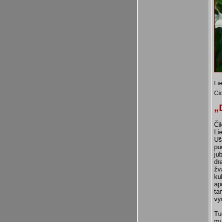
Lie
Ci
„
Či
Li
Uš
pu
ju
dr
žv
ku
ap
ta
vy
Tu
mu