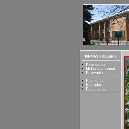
PIRMAS PUSLAPIS
Kalendorius
Mirties pranešimai
Knygynėlis
Nuomonės
Nuorodos
Prenumerata