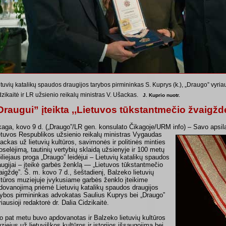
tuvių katalikų spaudos draugijos tarybos pirmininkas S. Kuprys (k.), „Draugo” vyriau
dzikaitė ir LR užsienio reikalų ministras V. Ušackas.
J. Kuprio nuotr.
Draugui” įteikta ,,Lietuvos tūkstantmečio žvaigžd
kaga, kovo 9 d. („Draugo”/LR gen. konsulato Čikagoje/URM info) – Savo aps
etuvos Respublikos užsienio reikalų ministras Vygaudas
ackas už lietuvių kultūros, savimonės ir politinės minties
oselėjimą, tautinių vertybių sklaidą užsienyje ir 100 metų
biliejaus proga „Draugo” leidėjui – Lietuvių katalikų spaudos
augijai – įteikė garbės ženklą — „Lietuvos tūkstantmečio
aigždę”. Š. m. kovo 7 d., šeštadienį, Balzeko lietuvių
ltūros muziejuje įvykusiame garbės ženklo įteikime
dovanojimą priėmė Lietuvių katalikų spaudos draugijos
rybos pirmininkas advokatas Saulius Kuprys bei „Draugo”
riausioji redaktorė dr. Dalia Cidzikaitė.
o pat metu buvo apdovanotas ir Balzeko lietuvių kultūros
ziejus už lietuviškos kultūros ir istorijos išsaugojimą bei