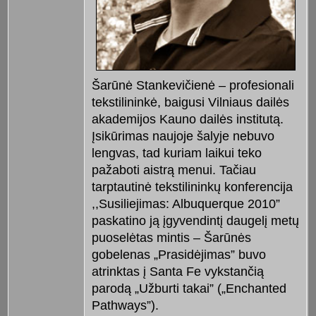
Šarūnė Stankevičienė – profesionali
tekstilininkė, baigusi Vilniaus dailės
akademijos Kauno dailės institutą.
Įsikūrimas naujoje šalyje nebuvo
lengvas, tad kuriam laikui teko
pažaboti aistrą menui. Tačiau
tarptautinė tekstilininkų konferencija
,,Susiliejimas: Albuquerque 2010”
paskatino ją įgyvendintį daugelį metų
puoselėtas mintis – Šarūnės
gobelenas „Prasidėjimas” buvo
atrinktas į Santa Fe vykstančią
parodą „Užburti takai” („Enchanted
Pathways”).