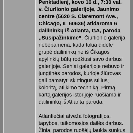
Penktadienį, kovo 16 d., 7:30 val.
v. Čiurlionio galerijoje, Jaunimo
centre (5620 S. Claremont Ave.,
Chicago, IL 60636) atidaroma 6
dailininkų iš Atlanta, GA, paroda
,,Susipažinkime”
. Čiurlionio galerija
nebepamena, kada tokia didelė
grupė dailininkų ne iš Čikagos
apylinkių būtų rodžiusi savo darbus
galerijoje. Seniai galerijoje nebuvo ir
jungtinės parodos, kurioje žiūrovas
gali pamatyti skirtingus stilius,
koloritą, atlikimo techniką. Pirmą
kartą galerijos istorijoje ruošiama ir
dailininkų iš Atlanta paroda.
Atlantiečiai atveža fotografijos,
tapybos, taikomosios dailės darbus.
Žinia, parodos ruošėjų laukia sunkus