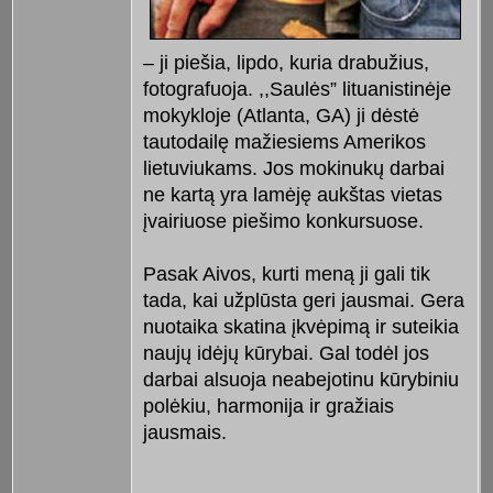
– ji piešia, lipdo, kuria drabužius,
fotografuoja. ,,Saulės” lituanistinėje
mokykloje (Atlanta, GA) ji dėstė
tautodailę mažiesiems Amerikos
lietuviukams. Jos mokinukų darbai
ne kartą yra lamėję aukštas vietas
įvairiuose piešimo konkursuose.
Pasak Aivos, kurti meną ji gali tik
tada, kai užplūsta geri jausmai. Gera
nuotaika skatina įkvėpimą ir suteikia
naujų idėjų kūrybai. Gal todėl jos
darbai alsuoja neabejotinu kūrybiniu
polėkiu, harmonija ir gražiais
jausmais.