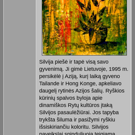
Silvija piešė ir tapė visą savo
gyvenimą. Ji gimė Lietuvoje, 1995 m.
persikėlė į Aziją, kurį laiką gyveno
Tailande ir Hong Konge, apkeliavo
daugelį rytinės Azijos šalių. Ryškios
kūrinių spalvos byloja apie
dinamiškos Rytų kultūros įtaką
Silvijos pasaulėžiūrai. Jos tapyba
trykšta šiluma ir pasižymi ryškiu
išsiskiriančiu koloritu. Silvijos
paveikslai spinduliuoja teigiamą