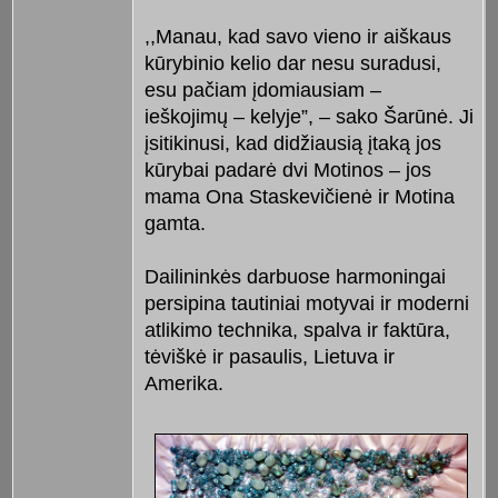
,,Manau, kad savo vieno ir aiškaus
kūrybinio kelio dar nesu suradusi,
esu pačiam įdomiausiam –
ieškojimų – kelyje”, – sako Šarūnė. Ji
įsitikinusi, kad didžiausią įtaką jos
kūrybai padarė dvi Motinos – jos
mama Ona Staskevičienė ir Motina
gamta.
Dailininkės darbuose harmoningai
persipina tautiniai motyvai ir moderni
atlikimo technika, spalva ir faktūra,
tėviškė ir pasaulis, Lietuva ir
Amerika.