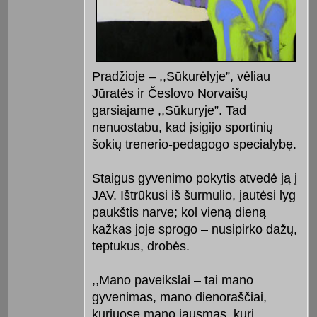
Pradžioje – ,,Sūkurėlyje”, vėliau
Jūratės ir Česlovo Norvaišų
garsiajame ,,Sūkuryje”. Tad
nenuostabu, kad įsigijo sportinių
šokių trenerio-pedagogo specialybę.
Staigus gyvenimo pokytis atvedė ją į
JAV. Ištrūkusi iš šurmulio, jautėsi lyg
paukštis narve; kol vieną dieną
kažkas joje sprogo – nusipirko dažų,
teptukus, drobės.
,,Mano paveikslai – tai mano
gyvenimas, mano dienoraščiai,
kuriuose mano jausmas, kurį