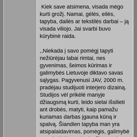
Kiek save atsimena, visada mėgo
kurti grožį. Namai, gėlės, eilės,
tapyba, dailės ar tekstilės darbai – ją
visada viliojo. Jai svarbi buvo
kūrybinė raida.
,,Niekada į savo pomėgį tapyti
nežiūrėjau labai rimtai, nes
gyvenimas, šeimos kūrimas ir
galimybės Lietuvoje diktavo savas
sąlygas. Pagyvenusi JAV, 2000 m.
pradėjau studijuoti interjero dizainą.
Studijos vėl prikėlė manyje
džiaugsmą kurti, leido sielai išsilieti
ant drobės, matyti, kaip pamažu
kuriamas darbas įgauna kūną ir
spalvą. Šiandien tapyba man yra
atsipalaidavimas, pomėgis, galimybė