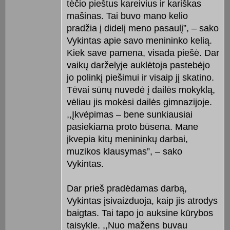
tėčio pieštus kareivius ir kariškas
mašinas. Tai buvo mano kelio
pradžia į didelį meno pasaulį”, – sako
Vykintas apie savo menininko kelią.
Kiek save pamena, visada piešė. Dar
vaikų darželyje auklėtoja pastebėjo
jo polinkį piešimui ir visaip jį skatino.
Tėvai sūnų nuvedė į dailės mokyklą,
vėliau jis mokėsi dailės gimnazijoje.
,,Įkvėpimas – bene sunkiausiai
pasiekiama proto būsena. Mane
įkvepia kitų menininkų darbai,
muzikos klausymas”, – sako
Vykintas.
Dar prieš pradėdamas darbą,
Vykintas įsivaizduoja, kaip jis atrodys
baigtas. Tai tapo jo auksine kūrybos
taisykle. ,,Nuo mažens buvau