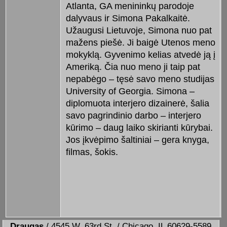
Atlanta, GA menininkų parodoje
dalyvaus ir Simona Pakalkaitė.
Užaugusi Lietuvoje, Simona nuo pat
mažens piešė. Ji baigė Utenos meno
mokyklą. Gyvenimo kelias atvedė ją į
Ameriką. Čia nuo meno ji taip pat
nepabėgo – tęsė savo meno studijas
University of Georgia. Simona –
diplomuota interjero dizainerė, šalia
savo pagrindinio darbo – interjero
kūrimo – daug laiko skirianti kūrybai.
Jos įkvėpimo šaltiniai – gera knyga,
filmas, šokis.
Draugas
/ 4545 W. 63rd St. / Chicago, IL 60629-5589