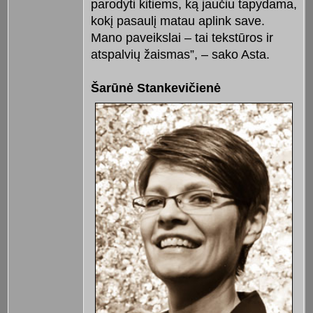
parodyti kitiems, ką jaučiu tapydama,
kokį pasaulį matau aplink save.
Mano paveikslai – tai tekstūros ir
atspalvių žaismas”, – sako Asta.
Šarūnė Stankevičienė