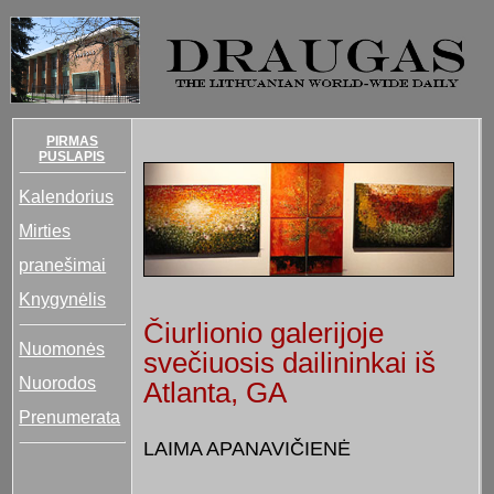
PIRMAS
PUSLAPIS
Kalendorius
Mirties
pranešimai
Knygynėlis
Čiurlionio galerijoje
Nuomonės
svečiuosis dailininkai iš
Nuorodos
Atlanta, GA
Prenumerata
LAIMA APANAVIČIENĖ