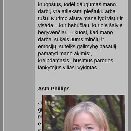
kruopštus, todėl daugumas mano
darbų yra atliekami pieštuku arba
tušu. Kūrimo aistra mane lydi visur ir
visada – kur bebūčiau, kurioje šalyje
begyvenčiau. Tikuosi, kad mano
darbai sukels Jums minčių ir
emocijų, suteiks galimybę pasaulį
pamatyti mano akimis”, –
kreipdamasis į būsimus parodos
lankytojus viliasi Vykintas.
Asta Phillips
Ji
gi
m
ė
ir