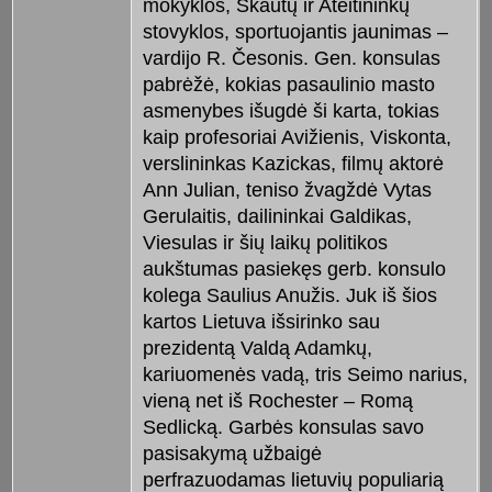
mokyklos, Skautų ir Ateitininkų
stovyklos, sportuojantis jaunimas –
vardijo R. Česonis. Gen. konsulas
pabrėžė, kokias pasaulinio masto
asmenybes išugdė ši karta, tokias
kaip profesoriai Avižienis, Viskonta,
verslininkas Kazickas, filmų aktorė
Ann Julian, teniso žvagždė Vytas
Gerulaitis, dailininkai Galdikas,
Viesulas ir šių laikų politikos
aukštumas pasiekęs gerb. konsulo
kolega Saulius Anužis. Juk iš šios
kartos Lietuva išsirinko sau
prezidentą Valdą Adamkų,
kariuomenės vadą, tris Seimo narius,
vieną net iš Rochester – Romą
Sedlicką. Garbės konsulas savo
pasisakymą užbaigė
perfrazuodamas lietuvių populiarią