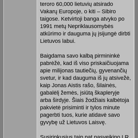
teroro 60,000 lietuvių atsirado
Vakarų Europoje, o kiti – Sibiro
taigose. Ketvirtoji banga atvyko po
1991 metų Nepriklausomybės
atkūrimo ir dauguma jų įsijungė dirbti
Lietuvos labui.
Baigdama savo kalbą pirmininkė
pabrėžė, kad iš viso priskaičiuojama
apie milijonas tautiečių, gyvenančių
svetur, ir kad dauguma iš jų atsivežė,
kaip Jonas Aistis rašo, šilainės,
gabalėlį žemės, įsiūtą škapleryje
arba širdyje. Šiais žodžiais kalbėtoja
pakvietė prisiminti ir tylos minute
pagerbti tuos, kurie atidavė savo
gyvybę už Lietuvos Laisvę.
Susirinkusius taip pat pasveikino LR