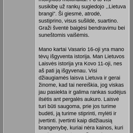
susikibę už rankų sugiedojo ,,Lietuva
brangi”. Ši giesmė, atrodė,
sustiprino, visus sušildė, suartino.
Graži šventė baigėsi bendravimu bei
suneštomis vaišėmis.
Mano kartai Vasario 16-oji yra mano
tėvų išgyventa istorija. Man Lietuvos
Laisvės istorija yra Kovo 11-oji, nes
aš pati ją išgyvenau. Visi
džiaugiamės laisva Lietuva ir gerai
žinome, kad tai nereiškia, jog viskas
jau pasiekta ir galima rankas sudėjus
ilsėtis ant pergalės aukuro. Laisvė
turi būti saugoma, prie jos turime
budėti, ją turime stiprinti, mylėti ir
įvertinti. Įvertinti kaip didžiausią
brangenybę, kuriai nėra kainos, kuri