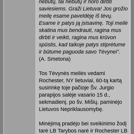
nebūtų, tai nebūtų ir noro dirbti
saviesiems. Graži Lietuva! Jos grožio
meilę esame paveldėję iš tėvų.
Esame ir patys ją įsisavinę. Toji meilė
skatina mus bendrauti, ragina mus
dirbti ir veikti, ragina mus krūvon
spūstis, kad taikoje patys stiprėtume
ir būtume paguoda savo Tėvynei”.
(A. Smetona)
Tos Tėvynės meilės vedami
Rochester, NY lietuviai, 60-tą kartą
susirinkę toje pačioje Šv. Jurgio
parapijos salėje vasario 15 d.,
sekmadienį, po šv. Mišių, paminėjo
Lietuvos Nepriklausomybę.
Minėjimą pradėjo bei sveikinimo žodį
tarė LB Tarybos narė ir Rochester LB