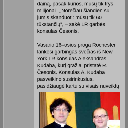
dainą, pasak kurios, mūsų tik trys
milijonai. ,,Norėčiau šiandien su
jumis skanduoti: mūsų tik 60
tūkstančių”, – sakė LR garbės
konsulas Česonis.
Vasario 16–osios proga Rochester
lankėsi garbingas svečias iš New
York LR konsulas Aleksandras
Kudaba, kurį gražiai pristatė R.
Česonis. Konsulas A. Kudaba
pasveikino susirinkusius,
pasidžiaugė kartu
su visais nuveiktų