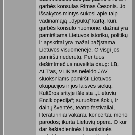
garbės konsulas Rimas Česonis. Jo
išsakytos mintys sukosi apie taip
vadinamąją ,,dypukų” kartą, kuri,
garbės konsulo nuomone, dažnai yra
pamirštama Lietuvos istorikų, politikų
ir apskritai yra mažai pažįstama
Lietuvos visuomenėje. O visgi jos
pamiršti nederėtų. Per tuos
dešimtmečius nuveikta daug: LB,
ALT’as, VLIK’as neleido JAV
sluoksniams pamiršti Lietuvos
okupacijos ir jos laisvės siekių.
Kultūros srityje išleista ,,Lietuvių
Enciklopedija”; suruoštos šokių ir
dainų šventės, teatro festivaliai,
literatūriniai vakarai, koncertai, meno
parodos; įkurta Lietuvių opera. O kur
dar šeštadieninės lituanistinės