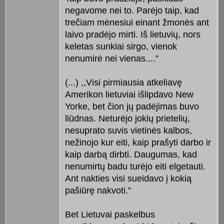
negavome nei to. Parėjo taip, kad
trečiam mėnesiui einant žmonės ant
laivo pradėjo mirti. Iš lietuvių, nors
keletas sunkiai sirgo, vienok
nenumirė nei vienas....”
(...) ,,Visi pirmiausia atkeliavę
Amerikon lietuviai išlipdavo New
Yorke, bet čion jų padėjimas buvo
liūdnas. Neturėjo jokių prietelių,
nesuprato suvis vietinės kalbos,
nežinojo kur eiti, kaip prašyti darbo ir
kaip darbą dirbti. Daugumas, kad
nenumirtų badu turėjo eiti elgetauti.
Ant nakties visi sueidavo į kokią
pašiūrę nakvoti.”
Bet Lietuvai paskelbus