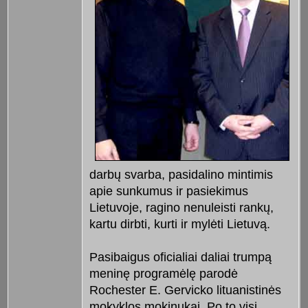
darbų svarba, pasidalino mintimis
apie sunkumus ir pasiekimus
Lietuvoje, ragino nenuleisti rankų,
kartu dirbti, kurti ir mylėti Lietuvą.
Pasibaigus oficialiai daliai trumpą
meninę programėlę parodė
Rochester E. Gervicko lituanistinės
mokyklos mokinukai. Po to visi