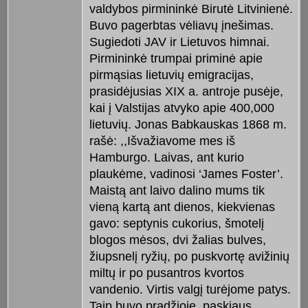
valdybos pirmininkė Birutė Litvinienė.
Buvo pagerbtas vėliavų įnešimas.
Sugiedoti JAV ir Lietuvos himnai.
Pirmininkė trumpai priminė apie
pirmąsias lietuvių emigracijas,
prasidėjusias XIX a. antroje pusėje,
kai į Valstijas atvyko apie 400,000
lietuvių. Jonas Babkauskas 1868 m.
rašė: ,,Išvažiavome mes iš
Hamburgo. Laivas, ant kurio
plaukėme, vadinosi ‘James Foster’.
Maistą ant laivo dalino mums tik
vieną kartą ant dienos, kiekvienas
gavo: septynis cukorius, šmotelį
blogos mėsos, dvi žalias bulves,
žiupsnelį ryžių, po puskvortę avižinių
miltų ir po pusantros kvortos
vandenio. Virtis valgį turėjome patys.
Taip buvo pradžioje, paskiaus