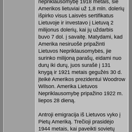
nepriklausomybę 1918 metais, šie
Amerikos lietuviai už 1,8 mln. dolerių
išpirko visus Laisvės sertifikatus
Lietuvoje ir investavo į Lietuvą 2
milijonus dolerių, kai jų uždarbis
buvo 7 dol. į savaitę. Matydami, kad
Amerika nesiruošė pripažinti
Lietuvos Nepriklausomybės, jie
surinko milijoną parašų, eidami nuo
durų iki durų, juos surašė į 131
knygą ir 1921 metais gegužės 30 d.
įteikė Amerikos prezidentui Woodrow
Wilson. Amerika Lietuvos
Nepriklausomybę pripažino 1922 m.
liepos 28 dieną.
Antroji emigracija iš Lietuvos vyko į
Pietų Ameriką. Trečioji prasidėjo
1944 metais, kai paveikti sovietų