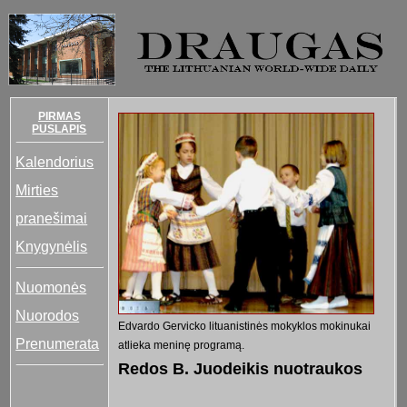
PIRMAS
PUSLAPIS
Kalendorius
Mirties
pranešimai
Knygynėlis
Nuomonės
Nuorodos
Edvardo Gervicko lituanistinės mokyklos mokinukai
Prenumerata
atlieka meninę programą.
Redos B. Juodeikis nuotraukos