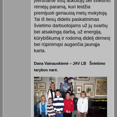
įvertiname visų aukotojų bei švietimo
rėmėjų paramą, kuri leidžia
premijuoti geriausią metų mokytoją.
Tai iš tiesų didelis paskatinimas
švietimo darbuotojams už jų svarbų
bei atsakingą darbą, už energiją,
kūrybišku­mą ir rodomą didelį dėmesį
bei rūpi­ni­mąsi augančia jaunąja
karta.
Dana Vainauskienė – JAV LB Švie­timo
tarybos narė.