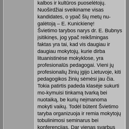
kalbos ir kultūros puoselėtojų.
Nuoširdžiai sveikiname visas
kandidates, o ypač šių metų nu-
galėtoją – E. Kunickienę!
Švietimo tarybos narys dr. E. Bub­nys
įsitikinęs, jog ypač reikšmingas
faktas yra tai, kad vis daugiau ir
daugiau mokytojų, kurie dirba
lituanistinėse mokyklose, yra
profesionalūs pedagogai. Vieni jų
profesiona­lių žinių įgijo Lietuvoje, kiti
pedagogikos žinių sėmėsi jau čia.
Tokia pa­tirtis padeda klasėje sukurti
mo-kymuisi tinkamą tvarką bei
nuotaiką, be kurių neįmanoma
mokyti vaikų. Todėl būtent Švietimo
taryba organizuoja ir remia mokytojų
tobulinimosi seminarus bei
konferenci­jas. Dar vienas svarbus