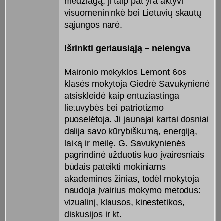
medžiagą, ji taip pat yra aktyvi
visuomenininkė bei Lietuvių skautų
sąjungos narė.
Išrinkti geriausiąją – nelengva
Maironio mokyklos Lemont 6os
klasės mokytoja Giedrė Savukynienė
atsiskleidė kaip entuziastinga
lietuvybės bei patriotizmo
puoselėtoja. Ji jaunajai kartai dosniai
dalija savo kūrybiškumą, energiją,
laiką ir meilę. G. Savukynienės
pagrindinė užduotis kuo įvairesniais
būdais pateikti mokiniams
akademines žinias, todėl mokytoja
naudoja įvairius mokymo metodus:
vizualinį, klausos, kinestetikos,
diskusijos ir kt.