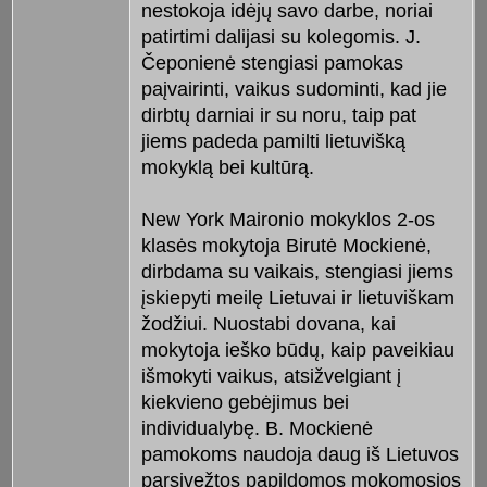
nestokoja idėjų savo darbe, noriai
patirtimi dalijasi su kolegomis. J.
Čeponienė stengiasi pamokas
paįvairinti, vaikus sudominti, kad jie
dirbtų darniai ir su noru, taip pat
jiems padeda pamilti lietuvišką
mokyklą bei kultūrą.
New York Maironio mokyklos 2-os
klasės mokytoja Birutė Mockienė,
dirbdama su vaikais, stengiasi jiems
įskiepyti meilę Lietuvai ir lietuviškam
žodžiui. Nuostabi dovana, kai
mokytoja ieško būdų, kaip paveikiau
išmokyti vaikus, atsižvelgiant į
kiekvieno gebėjimus bei
individualybę. B. Mockienė
pamokoms naudoja daug iš Lietuvos
parsivežtos papildomos mokomosios