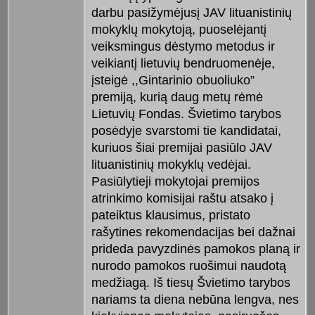
darbu pasižymėjusį JAV lituanistinių
mokyklų mokytoją, puoselėjantį
veiksmingus dėstymo metodus ir
veikiantį lietuvių bendruomenėje,
įsteigė ,,Gintarinio obuoliuko”
premiją, kurią daug metų rėmė
Lietuvių Fondas. Švietimo tarybos
posėdyje svarstomi tie kandidatai,
kuriuos šiai premijai pasiūlo JAV
lituanistinių mokyklų vedėjai.
Pasiūlytieji mokytojai premijos
atrinkimo komisijai raštu atsako į
pateiktus klausimus, pristato
rašytines rekomendacijas bei dažnai
prideda pavyzdinės pamokos planą ir
nurodo pamokos ruošimui naudotą
medžiagą. Iš tiesų Švietimo tarybos
nariams ta diena nebūna lengva, nes