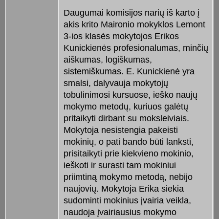
Daugumai komisijos narių iš karto į
akis krito Maironio mokyklos Lemont
3-ios klasės mokytojos Erikos
Kunickienės profesionalumas, minčių
aiškumas, logiškumas,
sistemiškumas. E. Kunickienė yra
smalsi, dalyvauja mokytojų
tobulinimosi kursuose, ieško naujų
mokymo metodų, kuriuos galėtų
pritaikyti dirbant su moksleiviais.
Mokytoja nesistengia pakeisti
mokinių, o pati bando būti lanksti,
prisitaikyti prie kiekvieno mokinio,
ieškoti ir surasti tam mokiniui
priimtiną mokymo metodą, nebijo
naujovių. Mokytoja Erika siekia
sudominti mokinius įvairia veikla,
naudoja įvairiausius mokymo