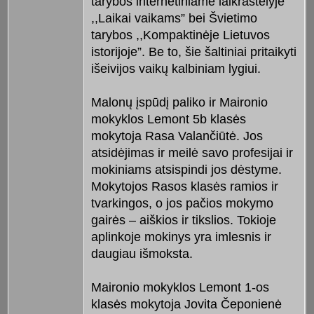
tarybos internetiniame laikraštėlyje
,,Laikai vaikams” bei Švietimo
tarybos ,,Kompaktinėje Lietuvos
istorijoje”. Be to, šie šaltiniai pritaikyti
išeivijos vaikų kalbiniam lygiui.
Malonų įspūdį paliko ir Maironio
mokyklos Lemont 5b klasės
mokytoja Rasa Valančiūtė. Jos
atsidėjimas ir meilė savo profesijai ir
mokiniams atsispindi jos dėstyme.
Mokytojos Rasos klasės ramios ir
tvarkingos, o jos pačios mokymo
gairės – aiškios ir tikslios. Tokioje
aplinkoje mokinys yra imlesnis ir
daugiau išmoksta.
Maironio mokyklos Lemont 1-os
klasės mokytoja Jovita Čeponienė