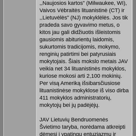
,,Naujosios kartos” (Milwaukee, WI),
Vaivos Vėbraitės lituanistinė (CT) ir
,,Lietuvėlės” (NJ) mokyklėlės. Jos tik
pradeda savo gyvavimo metus, o
kitos jau gali didžiuotis išleistomis
gausiomis abiturientų laidomis,
sukurtomis tradicijomis, mokymo,
renginių patirtimi bei patyrusiais
mokytojais. Šiais mokslo metais JAV
veikia net 34 lituanistinės mokyklos,
kuriose mokosi arti 2,100 mokinių.
Per visą Ameriką išsibarsčiusiose
lituanistinėse mokyklose iš viso dirba
411 mokyklos administratorių,
mokytojų bei jų padėjėjų.
JAV Lietuvių Bendruomenės
Švietimo taryba, norėdama atkreipti
dėmesį į ypatingu entuziazmu ir