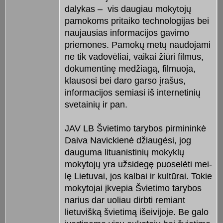
dalykas – vis dau­giau mokytojų
pamokoms pritaiko technologijas bei
naujausias informacijos gavimo
priemones. Pa­mo­kų metų naudojami
ne tik vado­vėliai, vaikai žiūri filmus,
dokumen­tinę medžiagą, filmuoja,
klausosi bei daro garso įrašus,
informacijos semia­si iš internetinių
svetainių ir pan.
JAV LB Švietimo tarybos pir­mininkė
Daiva Navickienė džiaugėsi, jog
dauguma lituanistinių mokyklų
mokytojų yra užsidegę puoselėti mei­
lę Lietuvai, jos kalbai ir kultūrai. To­kie
mokytojai įkvepia Švietimo tarybos
narius dar uoliau dirbti remiant
lietuvišką švietimą išeivijoje. Be galo