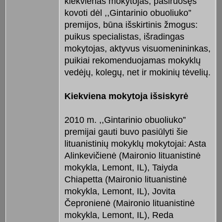
kiekvienas mokytojas, pasiruošęs
kovoti dėl ,,Gintarinio obuoliuko”
premijos, būna išskirtinis žmogus:
puikus specialistas, išradingas
mokytojas, aktyvus visuomenininkas,
puikiai rekomenduojamas mokyklų
vedėjų, kolegų, net ir mokinių tėvelių.
Kiekviena mokytoja išsiskyrė
2010 m. ,,Gintarinio obuoliuko”
premijai gauti buvo pasiūlyti šie
lituanistinių mokyklų mokytojai: Asta
Alinkevičienė (Maironio lituanistinė
mokykla, Lemont, IL), Taiyda
Chiapetta (Maironio lituanistinė
mokykla, Lemont, IL), Jovita
Čepronienė (Maironio lituanistinė
mokykla, Lemont, IL), Reda