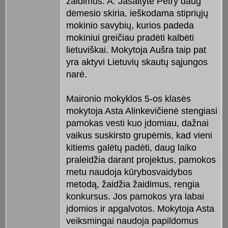
žaidimus. A. Jasaitytė Petry daug
dėmesio skiria, ieškodama stipriųjų
mokinio savybių, kurios padeda
mokiniui greičiau pradėti kalbėti
lietuviškai. Mokytoja Aušra taip pat
yra aktyvi Lietuvių skautų sąjungos
narė.
Maironio mokyklos 5-os klasės
mokytoja Asta Alinkevičienė stengiasi
pamokas vesti kuo įdomiau, dažnai
vaikus suskirsto grupėmis, kad vieni
kitiems galėtų padėti, daug laiko
praleidžia darant projektus, pamokos
metu naudoja kūrybosvaidybos
metodą, žaidžia žaidimus, rengia
konkursus. Jos pamokos yra labai
įdomios ir apgalvotos. Mokytoja Asta
veiksmingai naudoja papildomus