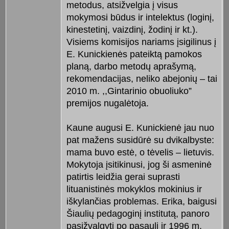
metodus, atsižvelgia į visus
mokymosi būdus ir intelektus (loginį,
kinestetinį, vaizdinį, žodinį ir kt.).
Visiems komisijos nariams įsigilinus į
E. Kunickienės pateiktą pamokos
planą, darbo metodų aprašymą,
rekomendacijas, neliko abejonių – tai
2010 m. ,,Gintarinio obuoliuko”
premijos nugalėtoja.
Kaune augusi E. Kunickienė jau nuo
pat mažens susidūrė su dvikal­byste:
mama buvo estė, o tėvelis – lie­tuvis.
Mokytoja įsitikinusi, jog ši as­meninė
patirtis leidžia gerai suprasti
lituanistinės mokyklos mokinius ir
iškylančias problemas. Erika, baigusi
Šiaulių pedagoginį institutą, pa­noro
pasižvalgyti po pasaulį ir 1996 m.