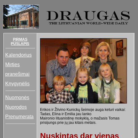
PIRMAS
PUSLAPIS
Kalendorius
Mirties
pranešimai
Knygynėlis
Nuomonės
Nuorodos
Erikos ir Žilvino Kunickų šeimoje auga keturi vaikai:
Tadas, Elina ir Emi­lia jau lanko
Prenumerata
Maironio lituanis­tinę mokyklą, o mažasis Tomas
prisijungs prie jų jau kitais metais.
Nuskintas dar vienas