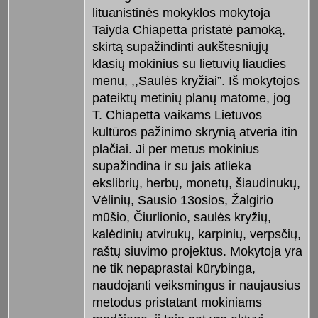
lituanistinės mokyklos mokytoja
Taiyda Chiapetta pristatė pamoką,
skirtą supažindinti aukštesniųjų
klasių mokinius su lietuvių liaudies
menu, ,,Saulės kryžiai”. Iš mokytojos
pateiktų metinių planų matome, jog
T. Chiapetta vaikams Lietuvos
kultūros pažinimo skrynią atveria itin
plačiai. Ji per metus mokinius
supažindina ir su jais atlieka
ekslibrių, herbų, monetų, šiaudinukų,
Vėlinių, Sausio 13osios, Žalgirio
mūšio, Čiurlionio, saulės kryžių,
kalėdinių atvirukų, karpinių, verpsčių,
raštų siuvimo projektus. Mokytoja yra
ne tik nepaprastai kūrybinga,
naudojanti veiksmingus ir naujausius
metodus pristatant mokiniams