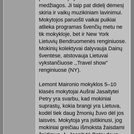
medžiagos. Ji taip pat didelį dėmesį
skiria ir vaikų muzikiniam lavinimui.
Mokytojos paruošti vaikai puikiai
atlieka programas švenčių metu ne
tik mokykloje, bet ir New York
Lietuvių Bendruomenės renginiuose.
Mokinių kolektyvai dalyvauja Dainų
šventėse, atstovauja Lietuvai
vykstančiuose ,,Travel show”
renginiuose (NY).
Lemont Maironio mokyklos 5–10
klasės mokytojai Aušrai Jasaitytei
Petry yra svarbu, kad mokiniai
suprastų, kokia brangi yra Lietuva,
kodėl tiek daug žmonių žuvo dėl jos
laisvės. Mokytoja yra įsitikinusi, jog
mokiniai greičiau išmoksta žaisdami