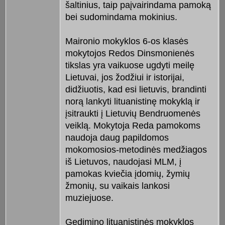
šaltinius, taip paįvairindama pamoką
bei sudomindama mokinius.
Maironio mokyklos 6-os klasės
mokytojos Redos Dinsmonienės
tikslas yra vaikuose ugdyti meilę
Lietuvai, jos žodžiui ir istorijai,
didžiuotis, kad esi lietuvis, brandinti
norą lankyti lituanistinę mokyklą ir
įsitraukti į Lietuvių Bendruomenės
veiklą. Mokytoja Reda pamokoms
naudoja daug papildomos
mokomosios-metodinės medžiagos
iš Lietuvos, naudojasi MLM, į
pamokas kviečia įdomių, žymių
žmonių, su vaikais lankosi
muziejuose.
Gedimino lituanistinės mokyklos