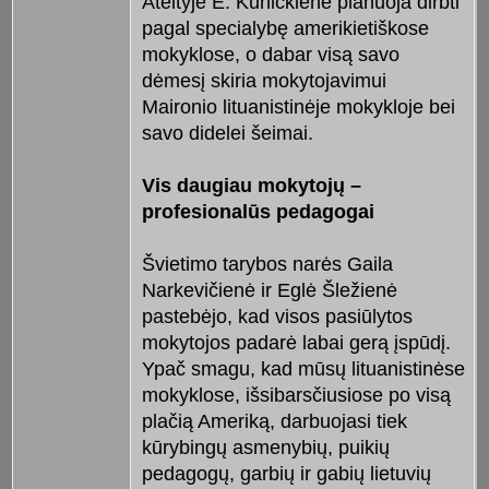
Ateityje E. Kunickienė planuoja dirb­ti
pagal specialybę amerikietiškose
mokyklose, o dabar visą savo
dėmesį skiria mokytojavimui
Maironio lituanistinėje mokykloje bei
savo didelei šeimai.
Vis daugiau mokytojų –
profesionalūs pedagogai
Švietimo tarybos narės Gaila
Narkevičienė ir Eglė Šležienė
pastebėjo, kad visos pasiūlytos
mokytojos padarė labai gerą įspūdį.
Ypač sma­gu, kad mūsų lituanistinėse
mokyklose, išsibarsčiusiose po visą
plačią Ameriką, darbuojasi tiek
kūrybingų asmenybių, puikių
pedagogų, garbių ir gabių lietuvių