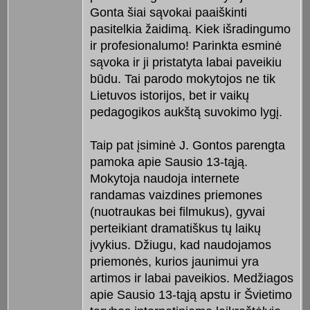
Gonta šiai sąvokai paaiškinti
pasitelkia žaidimą. Kiek išradingumo
ir profesionalumo! Parinkta esminė
sąvoka ir ji pristatyta labai paveikiu
būdu. Tai parodo mokytojos ne tik
Lietuvos istorijos, bet ir vaikų
pedagogikos aukštą suvokimo lygį.
Taip pat įsiminė J. Gontos parengta
pamoka apie Sausio 13-tąją.
Mokytoja naudoja internete
randamas vaizdines priemones
(nuotraukas bei filmukus), gyvai
perteikiant dramatiškus tų laikų
įvykius. Džiugu, kad naudojamos
priemonės, kurios jaunimui yra
artimos ir labai paveikios. Medžiagos
apie Sausio 13-tąją apstu ir Švietimo