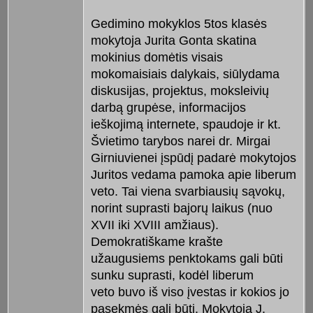
Gedimino mokyklos 5tos klasės
mokytoja Jurita Gonta skatina
mokinius domėtis visais
mokomaisiais dalykais, siūlydama
diskusijas, projektus, moksleivių
darbą grupėse, informacijos
ieškojimą internete, spaudoje ir kt.
Švietimo tarybos narei dr. Mirgai
Girniuvienei įspūdį padarė mokytojos
Juritos vedama pamoka apie liberum
veto. Tai viena svarbiausių sąvokų,
norint suprasti bajorų laikus (nuo
XVII iki XVIII amžiaus).
Demokratiškame krašte
užaugusiems penktokams gali būti
sunku suprasti, kodėl liberum
veto buvo iš viso įvestas ir kokios jo
pasekmės gali būti. Mokytoja J.