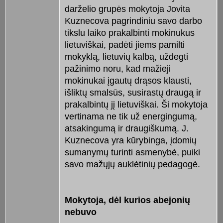
darželio grupės mokytoja Jovita
Kuznecova pagrindiniu savo darbo
tikslu laiko prakalbinti mokinukus
lietuviškai, padėti jiems pamilti
mokyklą, lietuvių kalbą, uždegti
pažinimo noru, kad mažieji
mokinukai įgautų drąsos klausti,
išliktų smalsūs, susirastų draugą ir
prakalbintų jį lietuviškai. Ši mokytoja
vertinama ne tik už energingumą,
atsakingumą ir draugiškumą. J.
Kuznecova yra kūrybinga, įdomių
sumanymų turinti asmenybė, puiki
savo mažųjų auklėtinių pedagogė.
Mokytoja, dėl kurios abejonių
nebuvo