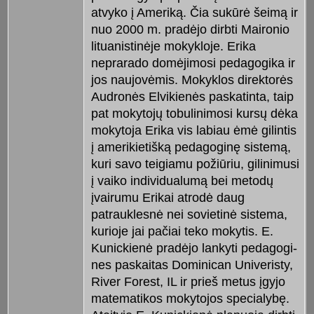
atvyko į Ameriką. Čia sukūrė šei­mą ir
nuo 2000 m. pradėjo dirbti Mai­ronio
lituanistinėje mokykloje. Erika
neprarado domėjimosi pedagogika ir
jos naujovėmis. Mokyklos direktorės
Audronės Elvikienės paskatinta, taip
pat mokytojų tobulinimosi kursų dėka
mokytoja Erika vis labiau ėmė gilintis
į amerikietišką pedagoginę sistemą,
kuri savo teigiamu požiūriu, gilinimusi
į vaiko individualumą bei metodų
įvairumu Erikai atrodė daug
patrauklesnė nei sovietinė sistema,
kurioje jai pačiai teko mokytis. E.
Kunickienė pradėjo lankyti pedagogi­
nes paskaitas Dominican Univeristy,
River Forest, IL ir prieš metus įgyjo
matematikos mokytojos specialybę.