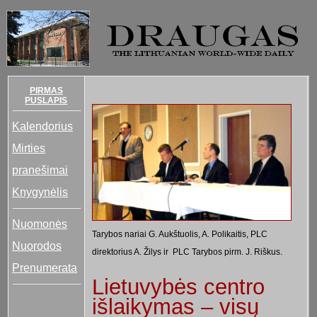
PIRMAS
PUSLAPIS
Kalendorius
Mirties
pranešimai
Knygynėlis
Nuomonės
Tarybos nariai G. Aukštuolis, A. Polikaitis, PLC
Nuorodos
direktorius A. Žilys ir PLC Tarybos pirm. J. Riškus.
Prenumerata
Lietuvybės centro
išlaikymas – visų