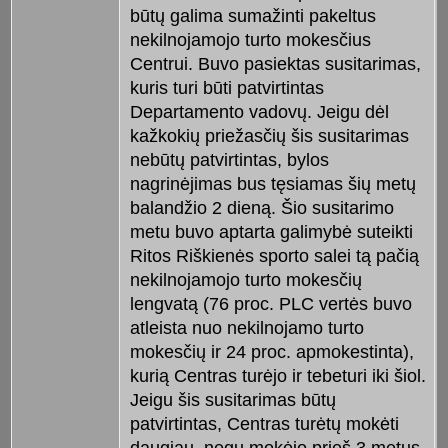
būtų galima sumažinti pakeltus
nekilnojamojo turto mokesčius
Centrui. Buvo pasiektas susitarimas,
kuris turi būti patvirtintas
Departamento vadovų. Jeigu dėl
kažkokių priežasčių šis susitarimas
nebūtų patvirtintas, bylos
nagrinėjimas bus tęsiamas šių metų
balandžio 2 dieną. Šio susitarimo
metu buvo aptarta galimybė suteikti
Ritos Riškienės sporto salei tą pačią
nekilnojamojo turto mokesčių
lengvatą (76 proc. PLC vertės buvo
atleista nuo nekilnojamo turto
mokesčių ir 24 proc. apmokestinta),
kurią Centras turėjo ir tebeturi iki šiol.
Jeigu šis susitarimas būtų
patvirtintas, Centras turėtų mokėti