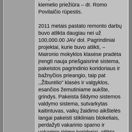
kiemelio priežiūra – dr. Romo
Povilaičio rūpestis.
2011 metais pastato remonto darbų
buvo atlikta daugiau nei už
100,000.00 JAV dol. Pagrindiniai
projektai, kurie buvo atlikti, –
Maironio mokyklos klasėse pradėta
įrengti nauja priešgaisrinė sistema,
pakeistos pagrindinio koridoriaus ir
bažnyčios prieangio, taip pat
,,Žiburėlio” klasės ir valgyklos,
esančios žemutiniame aukšte,
grindys. Pakeista šildymo sistemos
valdymo sistema, sutvarkytas
kaitintuvas, vaikų žaidimo aikštelės
langai pakeisti stikliniais blokeliais,
perdažyti vakarinio sparno ir