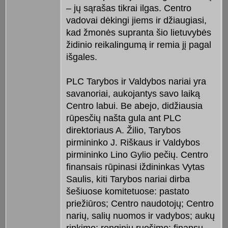
– jų sąrašas tikrai ilgas. Centro
vadovai dėkingi jiems ir džiaugiasi,
kad žmonės supranta šio lietuvybės
židinio reikalingumą ir remia jį pagal
išgales.
PLC Tarybos ir Valdybos nariai yra
savanoriai, aukojantys savo laiką
Centro labui. Be abejo, didžiausia
rūpesčių našta gula ant PLC
direktoriaus A. Žilio, Tarybos
pirmininko J. Riškaus ir Valdybos
pirmininko Lino Gylio pečių. Centro
finansais rūpinasi iždininkas Vytas
Saulis, kiti Tarybos nariai dirba
šešiuose komitetuose: pastato
priežiūros; Centro naudotojų; Centro
narių, salių nuomos ir vadybos; aukų