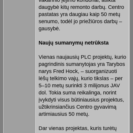
vakarinio įėjimo koridoriai, atlikta
daugybė kitų remonto darbų. Centro
pastatas yra daugiau kaip 50 metų
senumo, todėl jo priežiūros darbų –
gausybė.
Naujų sumanymų netrūksta
Vienas naujausių PLC projektų, kurio
pagrindinis sumanytojas yra Tarybos
narys Fred Hock, – suorganizuoti
lėšų telkimo vajų, kurio tikslas – per
5–10 metų surinkti 3 milijonus JAV
dol. Tokia suma reikalinga, norint
įvykdyti visus būtiniausius projektus,
užtikrinsiančius Centro gyvavimą
artimiausius 50 metų.
Dar vienas projektas, kuris turėtų