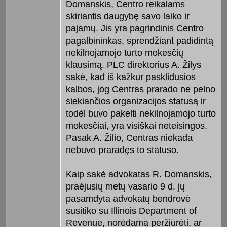
Domanskis, Centro reikalams
skiriantis daugybę savo laiko ir
pajamų. Jis yra pagrindinis Centro
pagalbininkas, sprendžiant padidintą
nekilnojamojo turto mokesčių
klausimą. PLC direktorius A. Žilys
sakė, kad iš kažkur pasklidusios
kalbos, jog Centras prarado ne pelno
siekiančios organizacijos statusą ir
todėl buvo pakelti nekilnojamojo turto
mokesčiai, yra visiškai neteisingos.
Pasak A. Žilio, Centras niekada
nebuvo praradęs to statuso.
Kaip sakė advokatas R. Domanskis,
praėjusių metų vasario 9 d. jų
pasamdyta advokatų bendrovė
susitiko su Illinois Department of
Revenue, norėdama peržiūrėti, ar