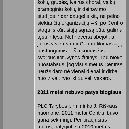
šokių grupės, įvairūs chorai, vaikų
pramoginių šokių ir dainavimo
studijos ir dar daugelis kitų ne pelno
siekiančių organizacijų – šį po Centro
stogu įsikūrusiųjų sąrašą būtų galima
tęsti ir tęsti. Net neverta abejoti, ar
jiems visiems rūpi Centro likimas – jų
pastangomis ir išlaikomas šis
svarbus lietuvybės židinys. Tad nieko
nuostabaus, jog visus metus Centras
neužsidaro nė vienai dienai ir dirba
nuo 7 val. ryto iki 11 val. vakaro.
2011 metai nebuvo patys blogiausi
PLC Tarybos pirmininko J. Riškaus
nuomone, 2011 metai Centrui buvo
gana sėkmingi. Per praėjusius
metus, palyginti su 2010 metais,