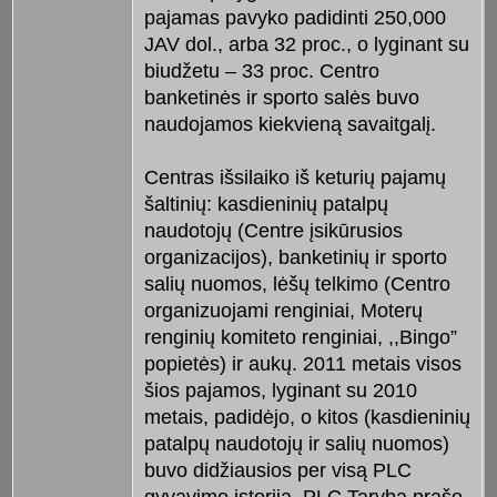
pajamas pavyko padidinti 250,000
JAV dol., arba 32 proc., o lyginant su
biudžetu – 33 proc. Centro
banketinės ir sporto salės buvo
naudojamos kiekvieną savaitgalį.
Centras išsilaiko iš keturių pajamų
šaltinių: kasdieninių patalpų
naudotojų (Centre įsikūrusios
organizacijos), banketinių ir sporto
salių nuomos, lėšų telkimo (Centro
organizuojami renginiai, Moterų
renginių komiteto renginiai, ,,Bingo”
popietės) ir aukų. 2011 metais visos
šios pajamos, lyginant su 2010
metais, padidėjo, o kitos (kasdieninių
patalpų naudotojų ir salių nuomos)
buvo didžiausios per visą PLC