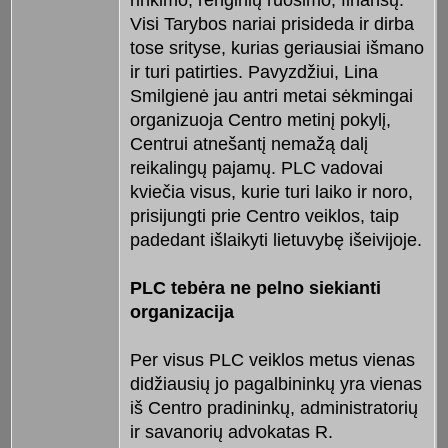
rinkimo; renginių ruošimo; finansų.
Visi Tarybos nariai prisideda ir dirba
tose srityse, kurias geriausiai išmano
ir turi patirties. Pavyzdžiui, Lina
Smilgienė jau antri metai sėkmingai
organizuoja Centro metinį pokylį,
Centrui atnešantį nemažą dalį
reikalingų pajamų. PLC vadovai
kviečia visus, kurie turi laiko ir noro,
prisijungti prie Centro veiklos, taip
padedant išlaikyti lietuvybę išeivijoje.
PLC tebėra ne pelno siekianti
organizacija
Per visus PLC veiklos metus vienas
didžiausių jo pagalbininkų yra vienas
iš Centro pradininkų, administratorių
ir savanorių advokatas R.