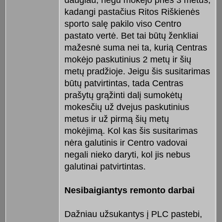
daugiau, negu mokėjo prieš 3 metus,
kadangi pastačius Ritos Riškienės
sporto salę pakilo viso Centro
pastato vertė. Bet tai būtų ženkliai
mažesnė suma nei ta, kurią Centras
mokėjo paskutinius 2 metų ir šių
metų pradžioje. Jeigu šis susitarimas
būtų patvirtintas, tada Centras
prašytų grąžinti dalį sumokėtų
mokesčių už dvejus paskutinius
metus ir už pirmą šių metų
mokėjimą. Kol kas šis susitarimas
nėra galutinis ir Centro vadovai
negali nieko daryti, kol jis nebus
galutinai patvirtintas.
Nesibaigiantys remonto darbai
Dažniau užsukantys į PLC pastebi,