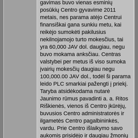
gavimas buvo vienas esminių
posūkių Centro gyvavime 2011
metais, nes parama atėjo Centrui
finansiškai gana sunkiu metu, kai
reikėjo sumokėti pakilusius
nekilnojamojo turto mokesčius, tai
yra 60,000 JAV dol. daugiau, negu
buvo mokama anksčiau. Centras
valstybei per metus iš viso sumoka
įvairių mokesčių daugiau negu
100,000.00 JAV dol., todėl ši parama
leido PLC smarkiai pažengti į priekį.
Taryba atsidėkodama nutarė
Jaunimo rūmus pavadinti a. a. Ritos
Riškienės, vienos iš Centro įkūrėjų,
buvusios Centro administratorės ir
ilgametės Centro pagalbininkės,
vardu. Prie Centro išlaikymo savo
aukomis prisidėjo ir daugiau žmonių