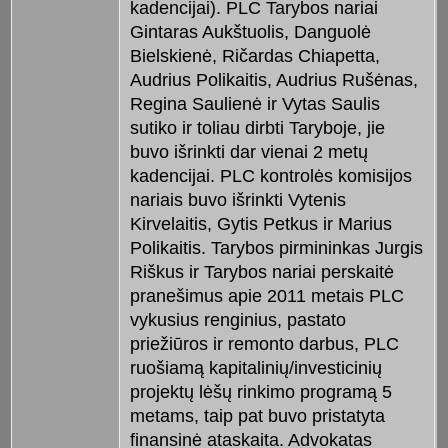
kadencijai). PLC Tarybos nariai
Gintaras Aukštuolis, Danguolė
Bielskienė, Ričardas Chiapetta,
Audrius Polikaitis, Audrius Rušėnas,
Regina Saulienė ir Vytas Saulis
sutiko ir toliau dirbti Taryboje, jie
buvo išrinkti dar vienai 2 metų
kadencijai. PLC kontrolės komisijos
nariais buvo išrinkti Vytenis
Kirvelaitis, Gytis Petkus ir Marius
Polikaitis. Tarybos pirmininkas Jurgis
Riškus ir Tarybos nariai perskaitė
pranešimus apie 2011 metais PLC
vykusius renginius, pastato
priežiūros ir remonto darbus, PLC
ruošiamą kapitalinių/investicinių
projektų lėšų rinkimo programą 5
metams, taip pat buvo pristatyta
finansinė ataskaita. Advokatas