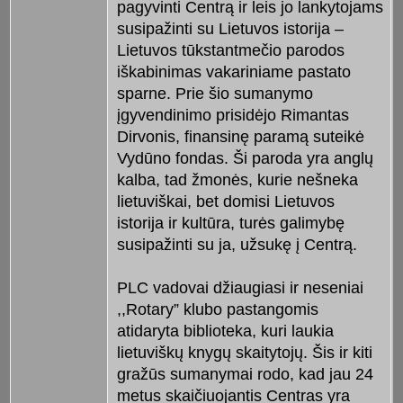
pagyvinti Centrą ir leis jo lankytojams
susipažinti su Lietuvos istorija –
Lietuvos tūkstantmečio parodos
iškabinimas vakariniame pastato
sparne. Prie šio sumanymo
įgyvendinimo prisidėjo Rimantas
Dirvonis, finansinę paramą suteikė
Vydūno fondas. Ši paroda yra anglų
kalba, tad žmonės, kurie nešneka
lietuviškai, bet domisi Lietuvos
istorija ir kultūra, turės galimybę
susipažinti su ja, užsukę į Centrą.
PLC vadovai džiaugiasi ir neseniai
,,Rotary” klubo pastangomis
atidaryta biblioteka, kuri laukia
lietuviškų knygų skaitytojų. Šis ir kiti
gražūs sumanymai rodo, kad jau 24
metus skaičiuojantis Centras yra