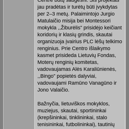
Centre būtų saugesni. Šis projektas
jau pradėtas ir turėtų būti įvykdytas
per 2–3 metų. Palaimintojo Jurgio
Matulaičio misija bei Montessori
mokykla ,,Žiburėlis” prisidėjo keičiant
koridorių ir klasių grindis, skautai
organizuoja įvairius PLC lėšų telkimo
renginius. Prie Centro išlaikymo
kasmet prisideda Lietuvių Fondas,
Moterų renginių komitetas,
vadovaujamas Alės Karaliūnienės,
,,Bingo” popietės dalyviai,
vadovaujami Ramūno Vanagūno ir
Jono Valaičio.
Bažnyčia, lietuviškos mokyklos,
muziejus, skautai, sportininkai
(krepšininkai, tinklininkai, stalo
tenisininkai, futbolininkai), tautinių