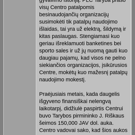
gyvavimo istoriją. PLC Taryba prašo
visų Centro patalpomis
besinaudojančių organizacijų
susimokėti tik patalpų naudojimo
išlaidas, tai yra už elektrą, šildymą ir
kitas paslaugas. Stengiamasi kuo
geriau išreklamuoti banketines bei
sporto sales ir už jų nuomą gauti kuo
daugiau pajamų, kad visos ne pelno
siekiančios organizacijos, įsikūrusios
Centre, mokėtų kuo mažesnį patalpų
naudojimo mokestį.
Praėjusiais metais, kada daugelis
išgyveno finansiškai nelengvą
laikotarpį, didžiulė paspirtis Centrui
buvo Tarybos pirmininko J. Riškaus
šeimos 150,000 JAV dol. auka.
Centro vadovai sako, kad šios aukos