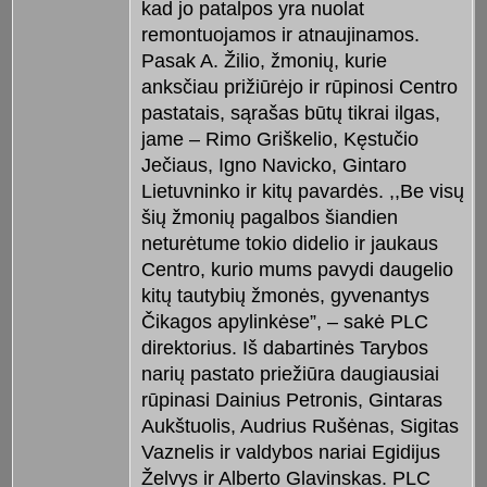
kad jo patalpos yra nuolat
remontuojamos ir atnaujinamos.
Pasak A. Žilio, žmonių, kurie
anksčiau prižiūrėjo ir rūpinosi Centro
pastatais, sąrašas būtų tikrai ilgas,
jame – Rimo Griškelio, Kęstučio
Ječiaus, Igno Navicko, Gintaro
Lietuvninko ir kitų pavardės. ,,Be visų
šių žmonių pagalbos šiandien
neturėtume tokio didelio ir jaukaus
Centro, kurio mums pavydi daugelio
kitų tautybių žmonės, gyvenantys
Čikagos apylinkėse”, – sakė PLC
direktorius. Iš dabartinės Tarybos
narių pastato priežiūra daugiausiai
rūpinasi Dainius Petronis, Gintaras
Aukštuolis, Audrius Rušėnas, Sigitas
Vaznelis ir valdybos nariai Egidijus
Želvys ir Alberto Glavinskas. PLC