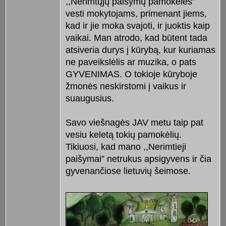
,,Nerimtųjų paišymų pamokėles”
vesti mokytojams, primenant jiems,
kad ir jie moka svajoti, ir juoktis kaip
vaikai. Man atrodo, kad būtent tada
atsiveria durys į kūrybą, kur kuriamas
ne paveikslėlis ar muzika, o pats
GYVENIMAS. O tokioje kūryboje
žmonės neskirstomi į vaikus ir
suaugusius.
Savo viešnagės JAV metu taip pat
vesiu keletą tokių pamokėlių.
Tikiuosi, kad mano ,,Nerimtieji
paišymai” netrukus apsigyvens ir čia
gyvenančiose lietuvių šeimose.