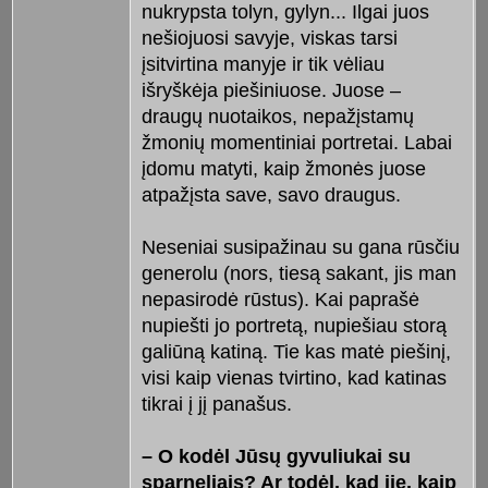
nukrypsta tolyn, gylyn... Ilgai juos
nešiojuosi savyje, viskas tarsi
įsitvirtina manyje ir tik vėliau
išryškėja piešiniuose. Juose –
draugų nuotaikos, nepažįstamų
žmonių momentiniai portretai. Labai
įdomu matyti, kaip žmonės juose
atpažįsta save, savo draugus.
Neseniai susipažinau su gana rūsčiu
generolu (nors, tiesą sakant, jis man
nepasirodė rūstus). Kai paprašė
nupiešti jo portretą, nupiešiau storą
galiūną katiną. Tie kas matė piešinį,
visi kaip vienas tvirtino, kad katinas
tikrai į jį panašus.
– O kodėl Jūsų gyvuliukai su
sparneliais? Ar todėl, kad jie, kaip