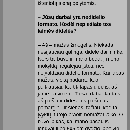
išterliotą sieną gėlytėmis.
– Jūsų darbai yra nedidelio
formato. Kodėl nepiešiate tos
laimės didelės?
– Aš – mažas žmogelis. Niekada
nesijaučiau galinga, didele dailininke.
Nors tai buvo ir mano bėda. Į meno
mokyklą negalėjau įstoti, nes
neįvaldžiau didelio formato. Kai lapas
mažas, viską padarau kuo
puikiausiai, kai tik lapas didelis, aš
jame pasimetu. Tiesa, dabar kartais
aš piešiu ir didesnius piešinius,
pamarginu ir sienas, tačiau, kad tai
įvyktų, turėjo praeiti nemažai laiko. O
buvo laikas, kai mano pasaulis
lengvai tilpo 5x5 cm dydžio lapelyje.