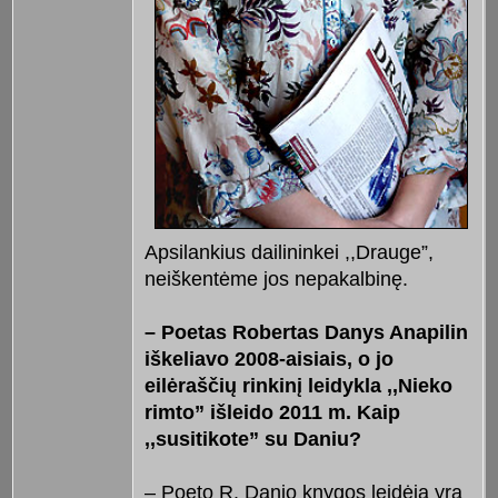
Apsilankius dailininkei ,,Drauge”,
neiškentėme jos nepakalbinę.
– Poetas Robertas Danys Anapilin
iškeliavo 2008-aisiais, o jo
eilėraščių rinkinį leidykla ,,Nieko
rimto” išleido 2011 m. Kaip
,,susitikote” su Daniu?
– Poeto R. Danio knygos leidėja yra