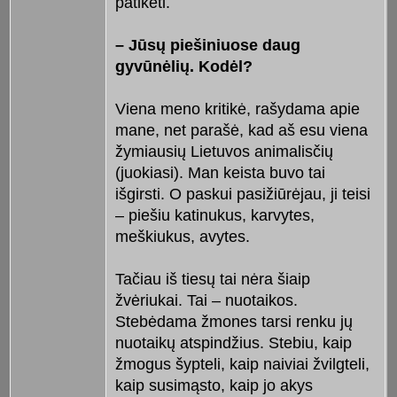
patikėti.
– Jūsų piešiniuose daug
gyvūnėlių. Kodėl?
Viena meno kritikė, rašydama apie
mane, net parašė, kad aš esu viena
žymiausių Lietuvos animalisčių
(juokiasi). Man keista buvo tai
išgirsti. O paskui pasižiūrėjau, ji teisi
– piešiu katinukus, karvytes,
meškiukus, avytes.
Tačiau iš tiesų tai nėra šiaip
žvėriukai. Tai – nuotaikos.
Stebėdama žmones tarsi renku jų
nuotaikų atspindžius. Stebiu, kaip
žmogus šypteli, kaip naiviai žvilgteli,
kaip susimąsto, kaip jo akys