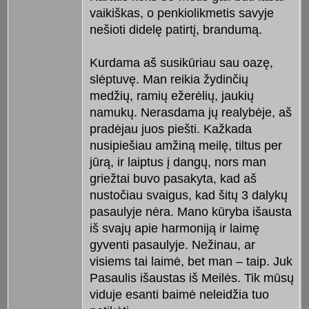
vaikiškas, o penkiolikmetis savyje
nešioti didelę patirtį, brandumą.
Kurdama aš susikūriau sau oazę,
slėptuvę. Man reikia žydinčių
medžių, ramių ežerėlių, jaukių
namukų. Nerasdama jų realybėje, aš
pradėjau juos piešti. Kažkada
nusipiešiau amžiną meilę, tiltus per
jūrą, ir laiptus į dangų, nors man
griežtai buvo pasakyta, kad aš
nustočiau svaigus, kad šitų 3 dalykų
pasaulyje nėra. Mano kūryba išausta
iš svajų apie harmoniją ir laimę
gyventi pasaulyje. Nežinau, ar
visiems tai laimė, bet man – taip. Juk
Pasaulis išaustas iš Meilės. Tik mūsų
viduje esanti baimė neleidžia tuo