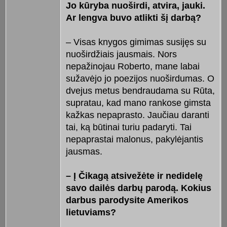
Jo kūryba nuoširdi, atvira, jauki.
Ar lengva buvo atlikti šį darbą?
– Visas knygos gimimas susijęs su
nuoširdžiais jausmais. Nors
nepažinojau Roberto, mane labai
sužavėjo jo poezijos nuoširdumas. O
dvejus metus bendraudama su Rūta,
supratau, kad mano rankose gimsta
kažkas nepaprasto. Jaučiau daranti
tai, ką būtinai turiu padaryti. Tai
nepaprastai malonus, pakylėjantis
jausmas.
– Į Čikagą atsivežėte ir nedidelę
savo dailės darbų parodą. Kokius
darbus parodysite Amerikos
lietuviams?