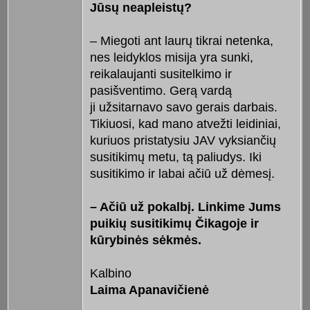
Jūsų neapleistų?
– Miegoti ant laurų tikrai netenka,
nes leidyklos misija yra sunki,
reikalaujanti susitelkimo ir
pasišventimo. Gerą vardą
ji užsitarnavo savo gerais darbais.
Tikiuosi, kad mano atvežti leidiniai,
kuriuos pristatysiu JAV vyksiančių
susitikimų metu, tą paliudys. Iki
susitikimo ir labai ačiū už dėmesį.
– Ačiū už pokalbį. Linkime Jums
puikių susitikimų Čikagoje ir
kūrybinės sėkmės.
Kalbino
Laima Apanavičienė