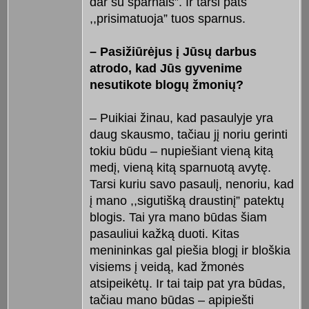
dar su sparnais”. Ir tarsi pats
,,prisimatuoja” tuos sparnus.
– Pasižiūrėjus į Jūsų darbus
atrodo, kad Jūs gyvenime
nesutikote blogų žmonių?
– Puikiai žinau, kad pasaulyje yra
daug skausmo, tačiau jį noriu gerinti
tokiu būdu – nupiešiant vieną kitą
medį, vieną kitą sparnuotą avytę.
Tarsi kuriu savo pasaulį, nenoriu, kad
į mano ,,sigutišką draustinį” patektų
blogis. Tai yra mano būdas šiam
pasauliui kažką duoti. Kitas
menininkas gal piešia blogį ir bloškia
visiems į veidą, kad žmonės
atsipeikėtų. Ir tai taip pat yra būdas,
tačiau mano būdas – apipiešti