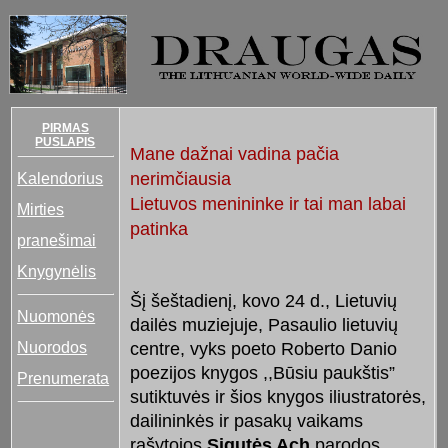
PIRMAS
PUSLAPIS
Mane dažnai vadina pačia
Kalendorius
nerimčiausia
Lietuvos menininke ir tai man labai
Mirties
patinka
pranešimai
Knygynėlis
Šį šeštadienį, kovo 24 d., Lietuvių
Nuomonės
dailės muziejuje, Pasaulio lietuvių
Nuorodos
centre, vyks poeto Roberto Danio
poezijos knygos ,,Būsiu paukštis”
Prenumerata
sutiktuvės ir šios knygos iliustratorės,
dailininkės ir pasakų vaikams
rašytojos
Sigutės Ach
parodos