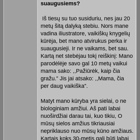
suaugusiems?
Iš tiesų su tuo susiduriu, nes jau 20
metų šitą dalyką stebiu. Nors mane
vadina iliustratore, vaikiškų knygelių
kūrėja, bet mano atvirukus perka ir
suaugusieji. Ir ne vaikams, bet sau.
Kartą net stebėjau tokį reiškinį: Mano
parodėlėje savo gal 10 metų vaikui
mama sako: ,,Pažiūrėk, kaip čia
gražu.” Jis jai atsako: ,,Mama, čia
per daug vaikiška”.
Matyt mano kūryba yra sielai, o ne
biologiniam amžiui. Aš pati labai
nuoširdžiai darau tai, kuo tikiu, O
mūsų sielos amžius tikriausiai
nepriklauso nuo mūsų kūno amžiaus.
Kartais koks 30-metis gali būti labai