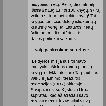
leidybinių metų. Per šį dešimtmetį
išleista daugiau nei 100 knygų, skirtų
vaikams. Ir ne bet kokių knygų! Tai
knygos turinčios didelę išliekamąją
kultūrinę vertę, tai Lietuvos ir kitų
šalių autorių literatūriniai ir
dailės perliukai vaikams.
– Kaip pasirenkate autorius?
Leidyklos misija susiformavo
intuityviai. Išleidus mano pirmąją
knygą leidykla atsidūrė Tarptautinės
vaikų ir jaunimo literatūros
asociacijos (IBBY) akiratyje.
Susipažinusi su Kęstučiu Urba
supratau, kad aš atradau savo
misijos namus ir kad leisti vaikų