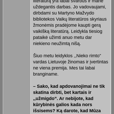
literatūrą yra labai svarbus ir mane
uždegantis darbas. Jo vadovaujami,
dirbdami su Martyno Mažvydo
bibliotekos Vaikų literatūros skyriaus
žmonėmis pradėjome kaupti gerą
vaikišką literatūrą. Leidykla tiesiog
pataikė užimti anuo metu dar
niekieno neužimtą nišą.
Šiuo metu leidyklos ,,Nieko rimto”
vardas Lietuvoje žinomas ir įvertintas
ne viena premija. Mes tai labai
branginame.
– Sako, kad apdovanojimai ne tik
skatina dirbti, bet kartais ir
,,užmigdo”. Ar nebijote, kad
kūrybinės galios kada nors
išsisems? Ką darote, kad Mūza