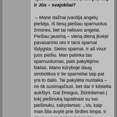
ir Jūs – svajokliai?
– Mane dažnai įvardija angelų
piešėja. Iš tiesų piešiau sparnuotus
žmones, bet tai nebuvo angelai.
Piešiau jausmą – vieną dieną įkvėpi
pavasarinio oro ir tarsi sparnai
išdygsta. Sielos sparnai. Ir aš visur
juos piešiu. Man patinka tas
sparnuotumas, pats pakylėjimo
faktas. Mano kūryboje daug
simbolikos ir tie sparneliai taip pat
yra to dalis. Tai pakylėta nuotaika –
ne tik susimąsčiusi, bet dar ir kilstelta
aukštyn. Gal žmogus, žiūrėdamas į
tokį piešinuką tapatinasi su tuo
piešinuku, sakydamas: ,,Va, kaip
man šita avytė prie širdies limpa. Ir