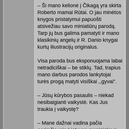
– Ši mano kelionė į Čikagą yra skirta
Roberto mamai Rūtai. O jau minėtos
knygos pristatymui papuošti
atsivežiau savo miniatiūrų parodą.
Tarp jų bus galima pamatyti ir mano
klasikinių angelų ir R. Danio knygai
kurtų iliustracijų originalus.
Visa paroda bus eksponuojama labai
netradiciškai – be stiklų. Tad, trapius
mano darbus parodos lankytojai
turės progą matyti visiškai ,,gyvai”.
– Jūsų kūrybos pasaulis – niekad
nesibaigianti vaikystė. Kas Jus
traukia į vaikystę?
– Mane dažnai vadina pačia