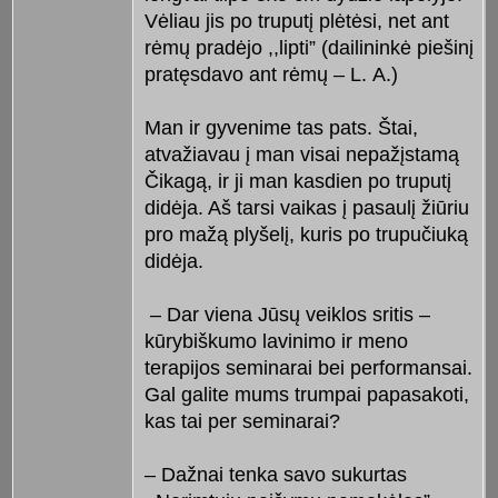
Vėliau jis po truputį plėtėsi, net ant
rėmų pradėjo ,,lipti” (dailininkė piešinį
pratęsdavo ant rėmų – L. A.)
Man ir gyvenime tas pats. Štai,
atvažiavau į man visai nepažįstamą
Čikagą, ir ji man kasdien po truputį
didėja. Aš tarsi vaikas į pasaulį žiūriu
pro mažą plyšelį, kuris po trupučiuką
didėja.
– Dar viena Jūsų veiklos sritis –
kūrybiškumo lavinimo ir meno
terapijos seminarai bei performansai.
Gal galite mums trumpai papasakoti,
kas tai per seminarai?
– Dažnai tenka savo sukurtas