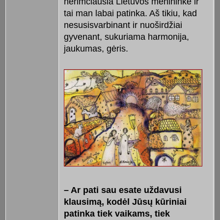
nerimčiausia Lietuvos menininke ir
tai man labai patinka. Aš tikiu, kad
nesusisvarbinant ir nuoširdžiai
gyvenant, sukuriama harmonija,
jaukumas, gėris.
– Ar pati sau esate uždavusi
klausimą, kodėl Jūsų kūriniai
patinka tiek vaikams, tiek