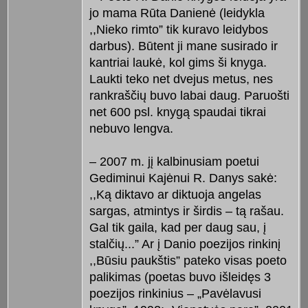
jo mama Rūta Danienė (leidykla
,,Nieko rimto” tik kuravo leidybos
darbus). Būtent ji mane susirado ir
kantriai laukė, kol gims ši knyga.
Laukti teko net dvejus metus, nes
rankraščių buvo labai daug. Paruošti
net 600 psl. knygą spaudai tikrai
nebuvo lengva.
– 2007 m. jį kalbinusiam poetui
Gediminui Kajėnui R. Danys sakė:
,,Ką diktavo ar diktuoja angelas
sargas, atmintys ir širdis – tą rašau.
Gal tik gaila, kad per daug sau, į
stalčių...” Ar į Danio poezijos rinkinį
,,Būsiu paukštis” pateko visas poeto
palikimas (poetas buvo išleidęs 3
poezijos rinkinius – „Pavėlavusi