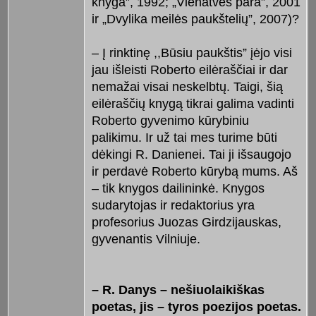
knyga”, 1992; „Vienatvės para”, 2001
ir „Dvylika meilės paukštelių”, 2007)?
– Į rinktinę ,,Būsiu paukštis” įėjo visi
jau išleisti Roberto eilėraščiai ir dar
nemažai visai neskelbtų. Taigi, šią
eilėraščių knygą tikrai galima vadinti
Roberto gyvenimo kūrybiniu
palikimu. Ir už tai mes turime būti
dėkingi R. Danienei. Tai ji išsaugojo
ir perdavė Roberto kūrybą mums. Aš
– tik knygos dailininkė. Knygos
sudarytojas ir redaktorius yra
profesorius Juozas Girdzijauskas,
gyvenantis Vilniuje.
– R. Danys – nešiuolaikiškas
poetas, jis – tyros poezijos poetas.