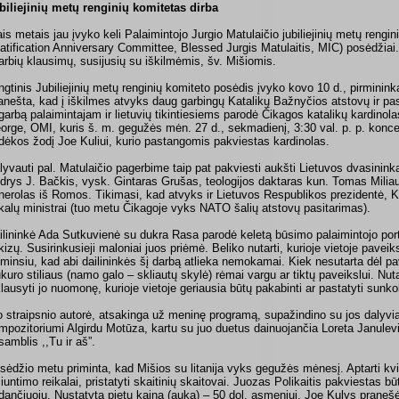
biliejinių metų renginių komitetas dirba
ais metais jau įvyko keli Palaimintojo Jurgio Matulaičio jubiliejinių metų rengi
atification Anniversary Committee, Blessed Jurgis Matulaitis, MIC) posėdžiai
arbių klausimų, susijusių su iškilmėmis, šv. Mišiomis.
ngtinis Jubiliejinių metų renginių komiteto posėdis įvyko kovo 10 d., pirmininkau
anešta, kad į iškilmes atvyks daug garbingų Katalikų Bažnyčios atstovų ir pa
garbą palaimintajam ir lietuvių tikintiesiems parodė Čikagos katalikų kardino
orge, OMI, kuris š. m. gegužės mėn. 27 d., sekmadienį, 3:30 val. p. p. konce
dėkos žodį Joe Kuliui, kurio pastangomis pakviestas kardinolas.
lyvauti pal. Matulaičio pagerbime taip pat pakviesti aukšti Lietuvos dvasinink
drys J. Bačkis, vysk. Gintaras Grušas, teologijos daktaras kun. Tomas Milia
nerolas iš Romos. Tikimasi, kad atvyks ir Lietuvos Respublikos prezidentė, K
ikalų ministrai (tuo metu Čikagoje vyks NATO šalių atstovų pasitarimas).
ilininkė Ada Sutkuvienė su dukra Rasa parodė keletą būsimo palaimintojo por
kizų. Susirinkusieji maloniai juos priėmė. Beliko nutarti, kurioje vietoje paveik
iminsiu, kad abi dailininkės šį darbą atlieka nemokamai. Kiek nesutarta dėl p
ukuro stiliaus (namo galo – skliautų skylė) rėmai vargu ar tiktų paveikslui. Nuta
klausyti jo nuomonę, kurioje vietoje geriausia būtų pakabinti ar pastatyti sunk
o straipsnio autorė, atsakinga už meninę programą, supažindino su jos dalyviai
mpozitoriumi Algirdu Motūza, kartu su juo duetus dainuojančia Loreta Janulevič
samblis ,,Tu ir aš”.
sėdžio metu priminta, kad Mišios su litanija vyks gegužės mėnesį. Aptarti kv
siuntimo reikalai, pristatyti skaitinių skaitovai. Juozas Polikaitis pakviestas bū
dančiuoju. Nustatyta pietų kaina (auka) – 50 dol. asmeniui. Joe Kulys pranešė