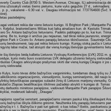
Beverly Country Club (8700 S. Western Avenue, Chicago, IL) administracija dėl
lima užsisakyti vietas šiems pietums, kurie vyks gegužės 27 d., sekmadienį. 
l. p. p., vakarienė – 6:30 val. v.. Daugiau informacijos tel. 7737764600 (Švč.
tinė).
letas pastebėjimų
kagai verkiant reikia dar vieno lietuvio kunigo. Iš Brighton Park į Marquette Pa
n. Kelpšui, braitoniečiams Mišias kurį laiką atnašavo kun. dr. Kęstutis Trim
cero Šv. Antano bažnyčios lietuviams. Padėtis pablogėjo po to, kai kun. Trima
laimę. Be to, kunigo ir amžius jau nejaunas, tad tikrai reikia jaunesnio, energi
ighton Park ir Cicero šv. Antano parapijų lietuvius tikinčiuosius. Šiaurinėje Či
etuvių bendruomenė, taip pat reikia lietuvio kunigo. Kunigų stoką jaučia ir Liet
nigystę labai mažai, tad atsiųsti dar vieną kunigą išeivijoje gyvenantiems liet
ie šią išeivijos bėdą kalbėta Lietuvos Vyskupų Konferencijos (LVK) 2011 m. g
sėdyje, kurio metu buvo svarstomas LVK delegato užsienio lietuvių sielovada
rduotas Čikagos arkivyskupo prašymas skirti dar vieną kunigą Čikagos ir jos
etuvių sielovadai.
e Kulys, kurio tėvas dirbo bažnyčios vargonininku, turėdamas daug ryšių su J
talikiškomis organizacijomis, vienuolijomis, kunigų seminarijomis, dėl naujo k
ylinkių lietuviškąsias parapijas sulaukė žinių iš Lietuvos marijonų vienuolių. Ge
tulaičio 25ąsias beatifikacijos iškilmes pažadėjo atvykti ir kunigas dr. Tomas
lėtų darbuotis minėtose parapijose, vadovauti Marquette Park parapijos Šiluvos
kyklai, moderuoti laikraštį ,,Draugas”.
rapijoms sparčiai senstant, parapijiečiams vienam paskui kitą iškeliaujant An
etuvių bažnyčiai iškyla išlikimo grėsmė. Neužtenka kitų parapijų lietuviams pam
ažnyčią ir t. t. Bažnyčia ir pati turi galvoti: o kas toliau? Išeitis, pasikartosiu 
kyklą ir per ją tikėtis ilgesnio gyvavimo. Paaiškinsiu plačiau, ypač tiems, kur