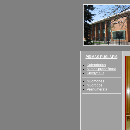
PIRMAS PUSLAPIS
Kalendorius
Mirties pranešimai
Knygynėlis
Nuomonės
Nuorodos
Prenumerata