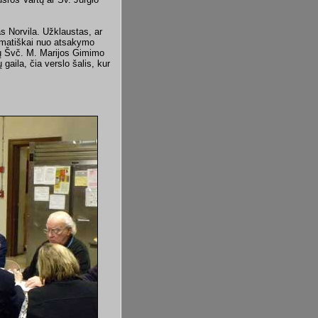
 Norvila. Užklaustas, ar
lomatiškai nuo atsakymo
ių Švč. M. Marijos Gimimo
gaila, čia verslo šalis, kur