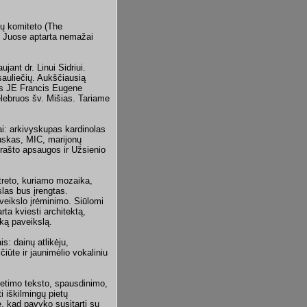
nių komiteto (The
. Juose aptarta nemažai
jant dr. Linui Sidriui.
sauliečių. Aukščiausią
las JE Francis Eugene
lebruos šv. Mišias. Tariame
ai: arkivyskupas kardinolas
uskas, MIC, marijonų
rašto apsaugos ir Užsienio
treto, kuriamo mozaika,
slas bus įrengtas.
aveikslo įrėminimo. Siūlomi
rta kviesti architektą,
oką paveikslą.
s: dainų atlikėju,
iūte ir jaunimėlio vokaliniu
ietimo teksto, spausdinimo,
ti iškilmingų pietų
, kad pavyko susitarti su