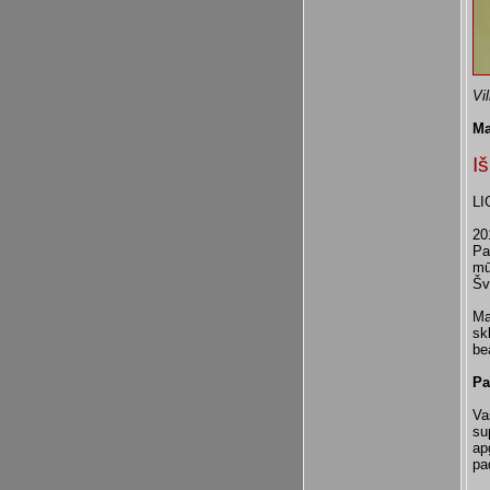
Vi
Ma
I
LI
20
Pa
mū
Šv
Ma
sk
be
Pa
Va
su
ap
pa