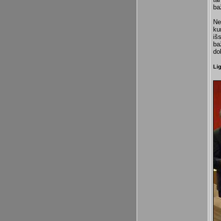
ba
Ne
ku
iš
ba
do
Lig