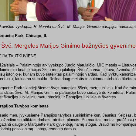
lkaviškio vyskupas R. Norvila su Švč. M. Marijos Gimimo parapijos administra
rquette Park, Chicago, IL
š Švč. Mergelės Marijos Gimimo bažnyčios gyvenimo
GIJA TAUTKUVIENĖ
12aisiais – Palaimintojo arkivyskupo Jurgio Matulaičio, MIC metais – Lietuvos 
laimintojo beatifikacijos 25rių metų jubiliejų. Švenčia visa Lietuva, švenčia iše
sų istorijoje, kuriam buvo suteiktas palaimintojo vardas. Kad įvyktų kanoniz
entuoju, laukiama stebuklo. Reikia daug melstis ir laukiamo stebuklo tikėtis 
rquette Park tikintieji šiemet švęs parapijos 85erių metų jubiliejų. Kad čia min
landžiai, Švč. M. Marijos Gimimo parapijoje buvo sudaryti du komitetai: Palai
atifikacijos jubiliejinių metų renginių ir Parapijos jubiliejaus šventės.
rapijos Tarybos komitetas
sario mėn. įvykusiame Parapijos tarybos susirinkime kun. Jaunius Kelpšas, b
pažindino su atliktais darbais, ateities planais. Po praeitais metais praūžusių
gadinti daugelio Marquette Park gyventojų namų stogai. Draudimo kompanijos 
darinių panaikinimą – stogų remonto darbus.