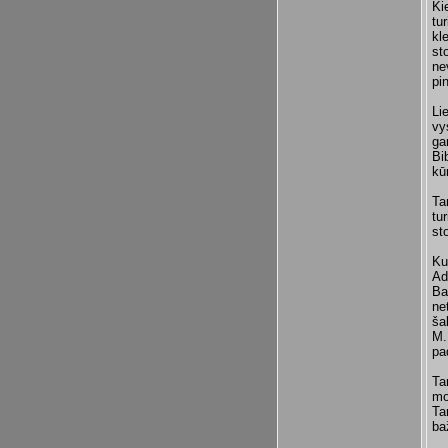
Ki
tu
kl
st
ne
pin
Li
vy
ga
Bi
kū
Ta
tu
st
Ku
Ad
Ba
ne
ša
M.
pa
Ta
mo
Ta
ba