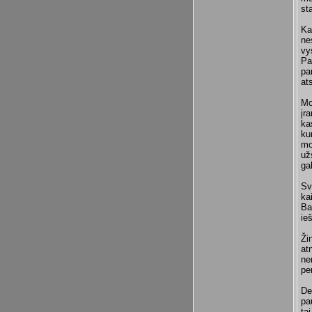
st
Ka
ne
vy
Pa
pa
at
Mo
įr
ka
ku
mo
už
ga
Sv
ka
Ba
ie
Ži
at
ne
pe
De
pa
ta