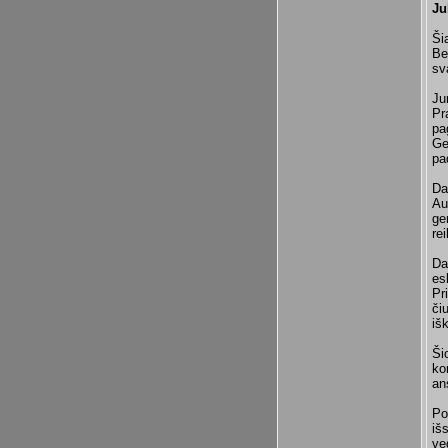
Ju
Ši
Be
sv
Ju
Pr
pa
Ge
pa
Da
Au
ge
re
Da
es
Pr
či
iš
Ši
ko
an
Po
iš
ve