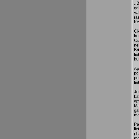
,,
ga
va
raš
Ke
Či
ku
Ci
ne
Br
li
ku
Ap
po
pe
li
Jo
ka
ap
Ma
ga
mo
Pa
li
į b
mo