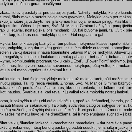
abdyti ar priešintis geram pasiūlymui.
žkada lietuvių pastatyta, prie parapijos įkurta Nativity mokykla, kurioje šiandie
surasi, šiais mokslo metais baigia savo gyvavimą. Mokyklą lanko per mažas 
skupija nutarė ją uždaryti, nes išlaikymas kainuoja nemažai pinigų. Pasiliks ti
talpos liks tuščios. Ir jei mes, Švč. M. Marijos Gimimo bažnyčios parapijiečia
rapijų lietuviai, nostalgiškai prisimindami: ,,O, kai buvome jauni, tai...”, tik p
sitiks taip, kad kas nors mokyklą nupirks. Gal nugriaus, o gal...
kykla, kuri priklausytų bažnyčiai, turi puikias mokymosi klases, sporto, iškil
angą, valgyklą, kurią dar reikėtų gerinti ir t. t. Yra didelė automobilių stovėjimo 
sdienis vaikų darželis ir nauja lituanistinė Šiluvos Marijos mokykla. Atsivert
rie negaištų veltui laiko, laukdami pamokų pabaigos, bet galėtų, tinkamai sutv
kymo, kompiuterinių programų tokių kaip ,,Exel”, ,,Power Point” mokymo, jogo
siėmimus, kurių vieni, suradus savanorius mokytojus, būtų veltui, kiti moka
lėtų laukti meno krypties užsiėmimai ir t. t.
arbiausia tai, kad šioje mokykloje mokestis už mokslą turėtų būti mažesnis, 
inuotų pigiau. Tai irgi reikia viešinti. Žinoma, Švč. M. Marijos Gimimo bažnyči
rakauskienė, perskaičiusi šias eilutes, liks nepatenkinta, bet būkime realistai
škoti naudos. Svarbiausia, kad tėvai ir jų vaikai tokią mokyklą norėtų lankyti.
noma, ir bažnyčia turėtų eiti arčiau tikinčiųjų, ypač kai šeštadienį, berods, po 2
našauti Mišias už sekmadienį. Taip būtų sudarytos patogios sąlygos tiems, ku
reikėtų važinėti į bažnyčią dvi dienas iš eilės. Kunigas turi eiti į žmones, padėt
nkiasdešimt metų buvo jei ne draudžiama, tai ir netoleruojama sugrįžti – į baž
šimt vaikų, šiandien lankančių katechetines pamokėles, – dar nereiškia pavasa
ukščių, reikia visų mūsų bendrų pastangų padėti susukti jiems šiltą ir jaukų li
i nuostabią Marquette Park bažnyčią ištiks toks pats likimas kaip New York Au