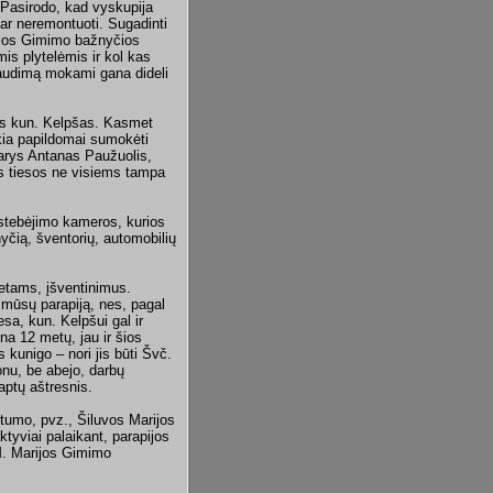
 Pasirodo, kad vyskupija
 ar neremontuoti. Sugadinti
rijos Gimimo bažnyčios
is plytelėmis ir kol kas
raudimą mokami gana dideli
ius kun. Kelpšas. Kasmet
kia papildomai sumokėti
narys Antanas Paužuolis,
os tiesos ne visiems tampa
 stebėjimo kameros, kurios
nyčią, šventorių, automobilių
metams, įšventinimus.
 mūsų parapiją, nes, pagal
esa, kun. Kelpšui gal ir
na 12 metų, jau ir šios
s kunigo – nori jis būti Švč.
onu, be abejo, darbų
aptų aštresnis.
etumo, pvz., Šiluvos Marijos
ktyviai palaikant, parapijos
 M. Marijos Gimimo