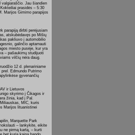
 valgiaraščio. Jau šiandien
Kokteiliai prasidės – 5:30
 M. Marijos Gimimo parapijos
rk parapiją dirbti perėjusiam
akas, atskubėdavęs po Mišių
kas pakliuvo į automobilio
ngesnio, galinčio aptarnauti
kagos miesto pusėje, kur yra
uva – pašaukimų studijuoti
uviams vilčių nėra daug.
ruodžio 12 d. plenariniame
i prel. Edmundo Putrimo
 apylinkėse gyvenančių
AV ir Lietuvos
unigo skyrimo į Čikagos ir
ra žinia, kad į Pal.
 Miliauskas, MIC, kuris
 Marijos lituanistinei
apilin, Marquette Park
okslauti – lankykite, eikite
jau ne pirmą kartą, – kurti
ie bet kuria kaina bando