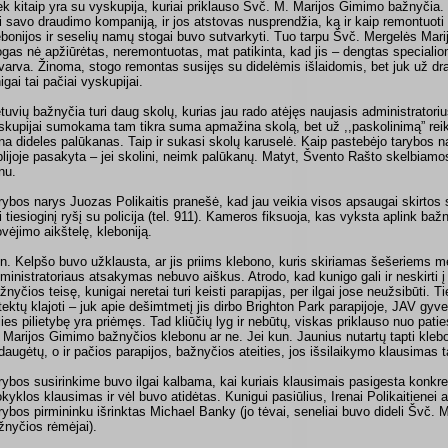
ek kitaip yra su vyskupija, kuriai priklauso Švč. M. Marijos Gimimo bažnyčia.
ri savo draudimo kompaniją, ir jos atstovas nusprendžia, ką ir kaip remontuoti
ebonijos ir seselių namų stogai buvo sutvarkyti. Tuo tarpu Švč. Mergelės Ma
ogas nė apžiūrėtas, neremontuotas, mat patikinta, kad jis – dengtas specialiom
varva. Žinoma, stogo remontas susijęs su didelėmis išlaidomis, bet juk už d
igai tai pačiai vyskupijai.
etuvių bažnyčia turi daug skolų, kurias jau rado atėjęs naujasis administrator
skupijai sumokama tam tikra suma apmažina skolą, bet už ,,paskolinimą” rei
na dideles palūkanas. Taip ir sukasi skolų karuselė. Kaip pastebėjo tarybos 
blijoje pasakyta – jei skolini, neimk palūkanų. Matyt, Švento Rašto skelbiam
nu.
rybos narys Juozas Polikaitis pranešė, kad jau veikia visos apsaugai skirtos
ri tiesioginį ryšį su policija (tel. 911). Kameros fiksuoja, kas vyksta aplink baž
ovėjimo aikštelę, kleboniją.
n. Kelpšo buvo užklausta, ar jis priims klebono, kuris skiriamas šešeriems 
ministratoriaus atsakymas nebuvo aiškus. Atrodo, kad kunigo gali ir neskirti į
žnyčios teisę, kunigai neretai turi keisti parapijas, per ilgai jose neužsibūti. Ti
tektų klajoti – juk apie dešimtmetį jis dirbo Brighton Park parapijoje, JAV gyve
lies pilietybę yra priėmęs. Tad kliūčių lyg ir nebūtų, viskas priklauso nuo patie
 Marijos Gimimo bažnyčios klebonu ar ne. Jei kun. Jaunius nutartų tapti kleb
daugėtų, o ir pačios parapijos, bažnyčios ateities, jos išsilaikymo klausimas t
rybos susirinkime buvo ilgai kalbama, kai kuriais klausimais pasigesta konkr
kyklos klausimas ir vėl buvo atidėtas. Kunigui pasiūlius, Irenai Polikaitienei a
rybos pirmininku išrinktas Michael Banky (jo tėvai, seneliai buvo dideli Švč.
žnyčios rėmėjai).