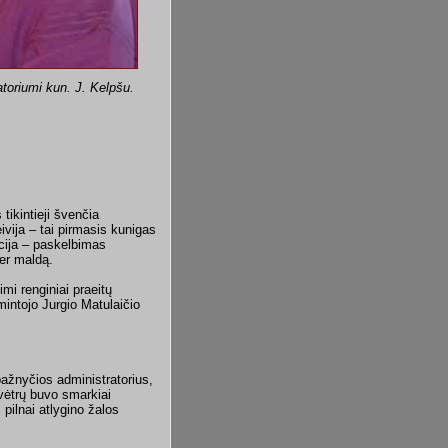
toriumi kun. J. Kelpšu.
tikintieji švenčia
ivija – tai pirmasis kunigas
acija – paskelbimas
per maldą.
imi renginiai praeitų
mintojo Jurgio Matulaičio
ažnyčios administratorius,
 vėtrų buvo smarkiai
pilnai atlygino žalos