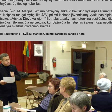
žnyčias. Jų tiesiog nebeliks.
seniai Švč. M. Marijos Gimimo bažnyčią lankė Vilkaviškio vyskupas Rimantas
n. Kelpšas turi galimybę likti JAV, priimti klebono įšventinimą, vyskupas dip
sisuko: ,,Viskas Dievo valioje...” Bet toks atsakymas netenkina besirūpinanč
žnyčios išlikimu, čia ne Lietuva, kur Bažnyčia turi stiprias šaknis. Kaip nebūtų 
leris yra svarbus gyvenimo svertas.
ija Tautkuvienė – Švč. M. Marijos Gimimo parapijos Tarybos narė.