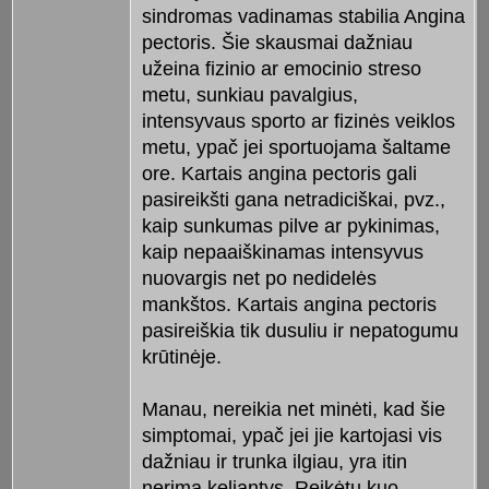
sindromas vadinamas stabilia Angina
pectoris. Šie skausmai dažniau
užeina fizinio ar emocinio streso
metu, sunkiau pavalgius,
intensyvaus sporto ar fizinės veiklos
metu, ypač jei sportuojama šaltame
ore. Kartais angina pectoris gali
pasireikšti gana netradiciškai, pvz.,
kaip sunkumas pilve ar pykinimas,
kaip nepaaiškinamas intensyvus
nuovargis net po nedidelės
mankštos. Kartais angina pectoris
pasireiškia tik dusuliu ir nepatogumu
krūtinėje.
Manau, nereikia net minėti, kad šie
simptomai, ypač jei jie kartojasi vis
dažniau ir trunka ilgiau, yra itin
nerimą keliantys. Reikėtų kuo