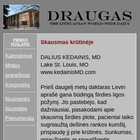
PIRMAS
Skausmas krūtinėje
PUSLAPIS
Kalendorius
DALIUS KEDAINIS, MD
Lake St. Louis, MO
Mirties
www.kedainisMD.com
pranešimai
Knygynėlis
Prieš daugelį metų daktaras Levin
aprašė gana būdingą širdies ligos
Nuomonės
požymį. Jis pastebėjo, kad
Nuorodos
dažniausiai, pasakodami apie
skausmą širdies plote, pacientai laiko
Prenumerata
sugniaužtą dešinės rankos kumštį,
prispaudę jį prie krūtinės. Sunkumas,
gniaužiantis ar spaudžiantis