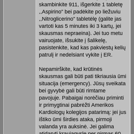
skambinkite 911, išgerkite 1 tabletę
,,Aspirino” bei padėkite po liežuviu
,,Nitroglicerino” tabletėlę (galite jas
vartoti kas 5 minutes iki 3 kartų, jei
skausmas nepraeina). Jei tuo metu
vairuojate, išsukite į šalikelę,
pasistenkite, kad kas pakviestų kelių
patrulį ir nedelsiant vykite į ER.
Nepamirškite, kad krūtinės
skausmas gali būti pati tikriausia ūmi
situacija (emergency). Jūsų sveikata
bei gyvybė gali būti rimtame
pavojuje. Pabaigai norėčiau priminti
ir primygtinai pabrėžti Amerikos
Kardiologų kolegijos patarimą: jei jus
ištiko ūmi širdies ataka, pirmoji
valanda yra auksinė. Jei galima
atidaryti kraujagyslę per pirmas 60–