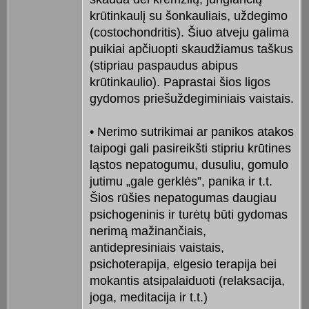
krūtinkaulį su šonkauliais, uždegimo
(costochondritis). Šiuo atveju galima
puikiai apčiuopti skaudžiamus taškus
(stipriau paspaudus abipus
krūtinkaulio). Paprastai šios ligos
gydomos priešuždegiminiais vaistais.
• Nerimo sutrikimai ar panikos atakos
taipogi gali pasireikšti stipriu krūtines
ląstos nepatogumu, dusuliu, gomulo
jutimu „gale gerklės”, panika ir t.t.
Šios rūšies nepatogumas daugiau
psichogeninis ir turėtų būti gydomas
nerimą mažinančiais,
antidepresiniais vaistais,
psichoterapija, elgesio terapija bei
mokantis atsipalaiduoti (relaksacija,
joga, meditacija ir t.t.)