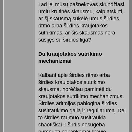
Tad jei mūsų pašnekovas skundžiasi
ūmiu krūtinės skausmu, kaip atskirti,
ar šį skausmą sukėlė ūmus širdies
ritmo arba širdies kraujotakos
sutrikimas, ar šis skausmas nėra
susijęs su širdies liga?
Du kraujotakos sutrikimo
mechanizmai
Kalbant apie širdies ritmo arba
širdies kraujotakos sutrikimo
skausmą, norėčiau paminėti du
kraujotakos sutrikimo mechanizmus.
Širdies aritmijos pablogina širdies
susitraukimo galią ir reguliarumą. Dėl
to širdies raumuo susitraukia
chaotiškai ir širdis nesugeba
pumpuoti pakankamai kraujo,