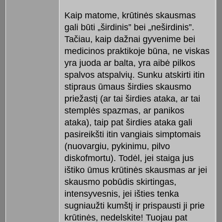
Kaip matome, krūtinės skausmas
gali būti „širdinis” bei „neširdinis”.
Tačiau, kaip dažnai gyvenime bei
medicinos praktikoje būna, ne viskas
yra juoda ar balta, yra aibė pilkos
spalvos atspalvių. Sunku atskirti itin
stipraus ūmaus širdies skausmo
priežastį (ar tai širdies ataka, ar tai
stemplės spazmas, ar panikos
ataka), taip pat širdies ataka gali
pasireikšti itin vangiais simptomais
(nuovargiu, pykinimu, pilvo
diskofmortu). Todėl, jei staiga jus
ištiko ūmus krūtinės skausmas ar jei
skausmo pobūdis skirtingas,
intensyvesnis, jei išties tenka
sugniaužti kumštį ir prispausti ji prie
krūtinės, nedelskite! Tuojau pat