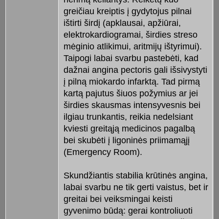
greičiau kreiptis į gydytojus pilnai
ištirti širdį (apklausai, apžiūrai,
elektrokardiogramai, širdies streso
mėginio atlikimui, aritmijų ištyrimui).
Taipogi labai svarbu pastebėti, kad
dažnai angina pectoris gali išsivystyti
į pilną miokardo infarktą. Tad pirmą
kartą pajutus šiuos požymius ar jei
širdies skausmas intensyvesnis bei
ilgiau trunkantis, reikia nedelsiant
kviesti greitąją medicinos pagalbą
bei skubėti į ligoninės priimamąjį
(Emergency Room).
Skundžiantis stabilia krūtinės angina,
labai svarbu ne tik gerti vaistus, bet ir
greitai bei veiksmingai keisti
gyvenimo būdą: gerai kontroliuoti