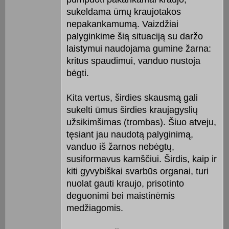
sukeldama ūmų kraujotakos
nepakankamumą. Vaizdžiai
palyginkime šią situaciją su daržo
laistymui naudojama gumine žarna:
kritus spaudimui, vanduo nustoja
bėgti.
Kita vertus, širdies skausmą gali
sukelti ūmus širdies kraujagyslių
užsikimšimas (trombas). Šiuo atveju,
tęsiant jau naudotą palyginimą,
vanduo iš žarnos nebėgtų,
susiformavus kamščiui. Širdis, kaip ir
kiti gyvybiškai svarbūs organai, turi
nuolat gauti kraujo, prisotinto
deguonimi bei maistinėmis
medžiagomis.