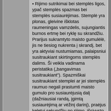
• Rijimo sutrikimai bei stemplės ligos,
ypač stemplės spazmas bei
stemplės susiaurėjimas. Stemplė yra
plonas, gleivine išklotas
raumeningas vamzdelis, sujungiantis
burnos ertmę bei ryklę su skrandžiu.
Prarijus sukramtyto maisto gumulėlė,
jis ne tiesiog nukrenta į skrandį, bet
yra aktyviai nustumiamas, palaipsniui
susitraukiant skirtingoms stemplės
dalims. Ši veikla vadinama
peristatika („bangavimas
susitraukiant”). Spazmiškai
susitraukiant stemplei ar jei stemplės
raumuo negali prastumti maisto
gumulo pro susiaurėjusią dalį
(dažniausiai randą, įgimtą
susiaurėjimą ar vėžinį darinį), praėjus
keletui sekundžių po rijimo, išsivysto