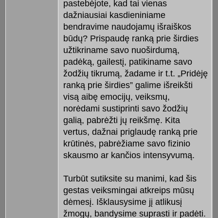
pastebėjote, kad tai vienas
dažniausiai kasdieniniame
bendravime naudojamų išraiškos
būdų? Prispaudę ranką prie širdies
užtikriname savo nuoširdumą,
padėką, gailestį, patikiname savo
žodžių tikrumą, žadame ir t.t. „Pridėję
ranką prie širdies” galime išreikšti
visą aibę emocijų, veiksmų,
norėdami sustiprinti savo žodžių
galią, pabrėžti jų reikšmę. Kita
vertus, dažnai priglaudę ranką prie
krūtinės, pabrėžiame savo fizinio
skausmo ar kančios intensyvumą.
Turbūt sutiksite su manimi, kad šis
gestas veiksmingai atkreips mūsų
dėmesį. Išklausysime jį atlikusį
žmogų, bandysime suprasti ir padėti.