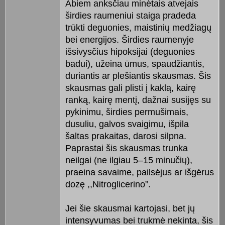
Abiem anksčiau minėtais atvejais
širdies raumeniui staiga pradeda
trūkti deguonies, maistinių medžiagų
bei energijos. Širdies raumenyje
išsivysčius hipoksijai (deguonies
badui), užeina ūmus, spaudžiantis,
duriantis ar plešiantis skausmas. Šis
skausmas gali plisti į kaklą, kairę
ranką, kairę mentį, dažnai susijęs su
pykinimu, širdies permušimais,
dusuliu, galvos svaigimu, išpila
šaltas prakaitas, darosi silpna.
Paprastai šis skausmas trunka
neilgai (ne ilgiau 5–15 minučių),
praeina savaime, pailsėjus ar išgėrus
dozę ,,Nitroglicerino”.
Jei šie skausmai kartojasi, bet jų
intensyvumas bei trukmė nekinta, šis