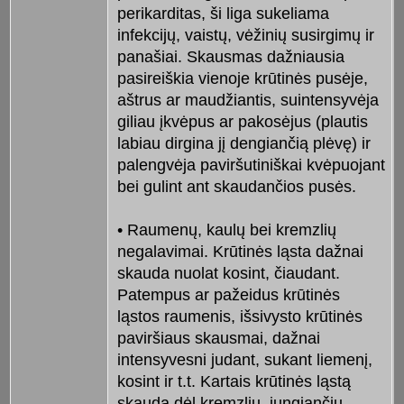
perikarditas, ši liga sukeliama
infekcijų, vaistų, vėžinių susirgimų ir
panašiai. Skausmas dažniausia
pasireiškia vienoje krūtinės pusėje,
aštrus ar maudžiantis, suintensyvėja
giliau įkvėpus ar pakosėjus (plautis
labiau dirgina jį dengiančią plėvę) ir
palengvėja paviršutiniškai kvėpuojant
bei gulint ant skaudančios pusės.
• Raumenų, kaulų bei kremzlių
negalavimai. Krūtinės ląsta dažnai
skauda nuolat kosint, čiaudant.
Patempus ar pažeidus krūtinės
ląstos raumenis, išsivysto krūtinės
paviršiaus skausmai, dažnai
intensyvesni judant, sukant liemenį,
kosint ir t.t. Kartais krūtinės ląstą
skauda dėl kremzlių, jungiančių