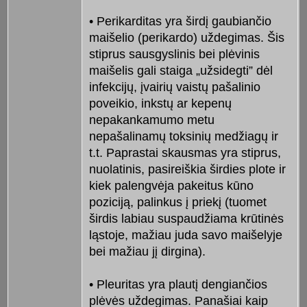
• Perikarditas yra širdį gaubiančio
maišelio (perikardo) uždegimas. Šis
stiprus sausgyslinis bei plėvinis
maišelis gali staiga „užsidegti” dėl
infekcijų, įvairių vaistų pašalinio
poveikio, inkstų ar kepenų
nepakankamumo metu
nepašalinamų toksinių medžiagų ir
t.t. Paprastai skausmas yra stiprus,
nuolatinis, pasireiškia širdies plote ir
kiek palengvėja pakeitus kūno
poziciją, palinkus į priekį (tuomet
širdis labiau suspaudžiama krūtinės
ląstoje, mažiau juda savo maišelyje
bei mažiau jį dirgina).
• Pleuritas yra plautį dengiančios
plėvės uždegimas. Panašiai kaip