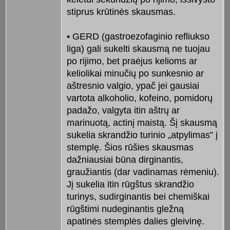
stiprus krūtinės skausmas.
• GERD (gastroezofaginio refliukso
liga) gali sukelti skausmą ne tuojau
po rijimo, bet praėjus kelioms ar
keliolikai minučių po sunkesnio ar
aštresnio valgio, ypač jei gausiai
vartota alkoholio, kofeino, pomidorų
padažo, valgyta itin aštrų ar
marinuotą, actinį maistą. Šį skausmą
sukelia skrandžio turinio „atpylimas” į
stemplę. Šios rūšies skausmas
dažniausiai būna dirginantis,
graužiantis (dar vadinamas rėmeniu).
Jį sukelia itin rūgštus skrandžio
turinys, sudirginantis bei chemiškai
rūgštimi nudeginantis gležną
apatinės stemplės dalies gleivinę.