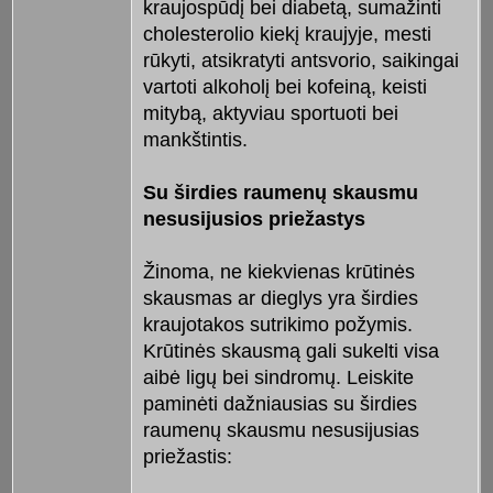
kraujospūdį bei diabetą, sumažinti
cholesterolio kiekį kraujyje, mesti
rūkyti, atsikratyti antsvorio, saikingai
vartoti alkoholį bei kofeiną, keisti
mitybą, aktyviau sportuoti bei
mankštintis.
Su širdies raumenų skausmu
nesusijusios priežastys
Žinoma, ne kiekvienas krūtinės
skausmas ar dieglys yra širdies
kraujotakos sutrikimo požymis.
Krūtinės skausmą gali sukelti visa
aibė ligų bei sindromų. Leiskite
paminėti dažniausias su širdies
raumenų skausmu nesusijusias
priežastis: