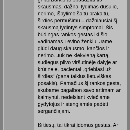
skausmas, dažnai lydimas dusulio,
nerimo, išpylimo šaltu prakaitu,
širdies permušimu – dažniausiai šį
skausmą lydintys simptomai. Šis
būdingas rankos gestas iki šiol
vadinamas Levino ženklu. Jame
glūdi daug skausmo, kančios ir
nerimo. Juk ne kiekvieną kartą,
sudiegus pilvo viršutinėje dalyje ar
krūtinėje, pacientai „griebiasi už
širdies” (gana taiklus lietuviškas
posakis). Pamačius šį rankos gestą,
skubame pagalbon savo artimam ar
kaimynui, nedelsiant kviečiame
gydytojus ir stengiamės padėti
sergančiajam.
Iš tiesų, tai tikrai įdomus gestas. Ar