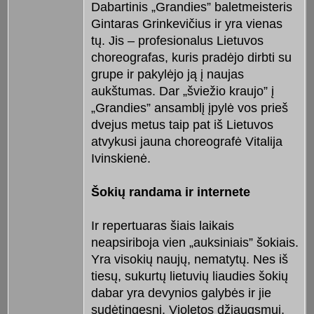
Dabartinis „Grandies” baletmeisteris
Gintaras Grinkevičius ir yra vienas
tų. Jis – profesionalus Lietuvos
choreografas, kuris pradėjo dirbti su
grupe ir pakylėjo ją į naujas
aukštumas. Dar „šviežio kraujo” į
„Grandies” ansamblį įpylė vos prieš
dvejus metus taip pat iš Lietuvos
atvykusi jauna choreografė Vitalija
Ivinskienė.
Šokių randama ir internete
Ir repertuaras šiais laikais
neapsiriboja vien „auksiniais” šokiais.
Yra visokių naujų, nematytų. Nes iš
tiesų, sukurtų lietuvių liaudies šokių
dabar yra devynios galybės ir jie
sudėtingesni. Violetos džiaugsmui,