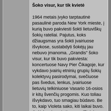
Šoko visur, kur tik kvietė
1964 metais įvyko tarptautinė
pasaulinė paroda New York mieste, į
kurią buvo pakviesti šokti lietuviškų
šokių rateliai. Pajutus, koks
džiaugsmas yra šokti įvairiuose
išvykose, sustabdyti šokėjų jau
nebuvo įmanoma. „Grandis” šoko
visur, kur tik buvo pakviesta:
koncertuose Navy Pier Čikagoje, kur
vykdavo įvairių etninių grupių šokių
kolektyvų pasirodymai, svečiuose
pas švedus, lenkus, įvairiuose
lietuvių telkiniuose Vasario 16-osios
ir kitų švenčių progomis. Kuo toliau
išvykdavo, tuo smagiau būdavo. Be
to, kaip Violeta sako, kiti laikai buvo.