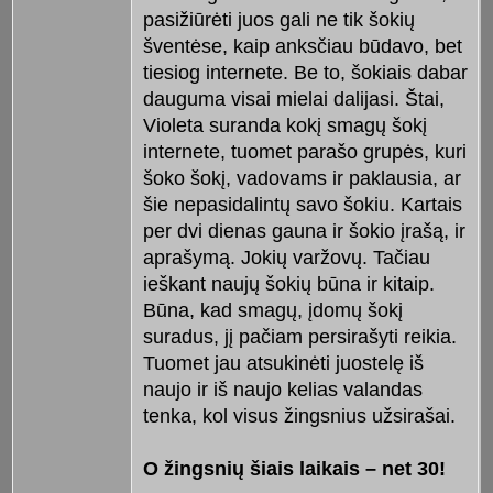
pasižiūrėti juos gali ne tik šokių
šventėse, kaip anksčiau būdavo, bet
tiesiog internete. Be to, šokiais dabar
dauguma visai mielai dalijasi. Štai,
Violeta suranda kokį smagų šokį
internete, tuomet parašo grupės, kuri
šoko šokį, vadovams ir paklausia, ar
šie nepasidalintų savo šokiu. Kartais
per dvi dienas gauna ir šokio įrašą, ir
aprašymą. Jokių varžovų. Tačiau
ieškant naujų šokių būna ir kitaip.
Būna, kad smagų, įdomų šokį
suradus, jį pačiam persirašyti reikia.
Tuomet jau atsukinėti juostelę iš
naujo ir iš naujo kelias valandas
tenka, kol visus žingsnius užsirašai.
O žingsnių šiais laikais – net 30!