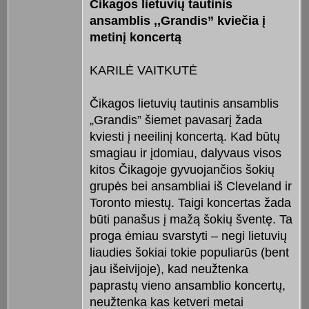
Čikagos lietuvių tautinis
ansamblis ,,Grandis” kviečia į
metinį koncertą
KARILĖ VAITKUTĖ
Čikagos lietuvių tautinis ansamblis
„Grandis” šiemet pavasarį žada
kviesti į neeilinį koncertą. Kad būtų
smagiau ir įdomiau, dalyvaus visos
kitos Čikagoje gyvuojančios šokių
grupės bei ansambliai iš Cleveland ir
Toronto miestų. Taigi koncertas žada
būti panašus į mažą šokių šventę. Ta
proga ėmiau svarstyti – negi lietuvių
liaudies šokiai tokie populiarūs (bent
jau išeivijoje), kad neužtenka
paprastų vieno ansamblio koncertų,
neužtenka kas ketveri metai