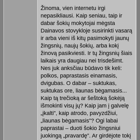
Žinoma, vien internetu irgi
nepasikliausi. Kaip seniau, taip ir
dabar šokių mokytojai mėgsta
Dainavos stovykloje susirinkti vasarą
ir arba vieni iš kitų pasimokyti jaunų
žingsnių, naujų šokių, arba kokį
žinovą pasikviesti. Ir tų žingsnių šiais
laikais yra daugiau nei trisdešimt.
Nes juk anksčiau būdavo tik keli:
polkos, paprastasis einamasis,
dvigubas. O dabar – suktukas,
suktukas ore, liaunas bėgamasis...
Kaip tą trečioką
ar šeštoką šokėją
išmokinti visų jų? Kaip jam į galvelę
„įkalti”, kaip atrodo, pavyzdžiui,
„liaunas bėgamasis”? Ogi labai
paprastai – duoti šokio žingsniui
juokingą „pravardę”. Ar girdėjote tokį