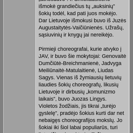
išmokė grandiečius tų „auksinių”
šokių todėl, kad pati juos mokėjo.
Dar Lietuvoje išmokusi buvo iš Juzės
Augustaitytės-Vaičiūnienės. Užrašų,
sąsiuvinių ir knygų jai nereikėjo.
Pirmieji choreografai, kurie atvyko į
JAV, ir buvo šie mokytojai: Genovaitė
Dumčiūtė-Breichmanienė, Jadvyga
Meiliūnaitė-Matulaitienė, Liudas
Sagys. Vienas iš žymiausių lietuvių
liaudies šokių choreografų, likusių
Lietuvoje ir dirbusių „komunizmo
laikais”, buvo Juozas Lingys.
Violetos žodžiais, jis tikrai „turėjo
gyslelę”, pradėjo šokius kurti dar net
nebaigęs choreografijos mokslų. Jo
šokiai iki šiol labai populiarūs, turi