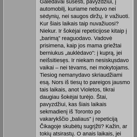
Galėdavai susėsti, pavyzdžiui, į
automobilį, kuriame nebuvo nei
sėdynių, nei saugos diržų, ir važiuoti.
Kur šiais laikais taip nuvažiuosi?
Niekur. Ir šokėjai repeticijose kitaip į
„barimą” reaguodavo. Vadovė
prisimena, kaip jos mama griežtai
berniukus „auklėdavo”: į kuprą, jei
neišsitiesęs. Ir niekam nesiskųsdavo
vaikai – nei tėvams, nei mokytojams.
Tiesiog nemanydavo skriaudžiami
esą. Nors iš tiesų to pareigos jausmo
tais laikais, anot Violetos, tikrai
daugiau šokėjai turėjo. Štai,
pavyzdžiui, kas šiais laikais
sekmadienį iš Toronto po
vakarykščio „baliaus” į repeticiją
Čikagoje skubėtų sugrįžti? Kažin, ar
tokių atsirastų. O anais laikais, jei