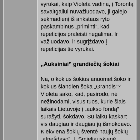
vyrukai, kaip Violeta vadina, į Torontą
savaitgaliui nuvažiuodavo, ji galėjo
sekmadienį iš ankstaus ryto
paskambinus „priminti”, kad
repeticijos praleisti negalima. Ir
važiuodavo, ir sugrįždavo į
repeticijas tie vyrukai.
,,Auksiniai” grandiečių šokiai
Na, o kokius šokius anuomet šoko ir
kokius šiandien šoka „Grandis”?
Violeta sako, kad, pasirodo, nė
nežinodami, visus tuos, kurie šiais
laikais Lietuvoje į „aukso fondą”
surašyti, šokdavo. Su laiku kaskart
vis daugiau ir daugiau jų išmokdavo.
Kiekviena šokių šventė naujų šokių
„atnešdavo”. I. Smieliauskienė