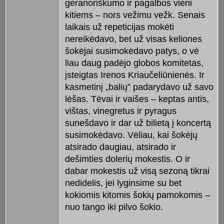
geranoriškumo ir pagalbos vieni
kitiems – nors vežimu vežk. Senais
laikais už repeticijas mokėti
nereikėdavo, bet už visas keliones
šokėjai susimokėdavo patys, o vė
liau daug padėjo globos komitetas,
įsteigtas Irenos Kriaučeliūnienės. Ir
kasmetinį „balių” padarydavo už savo
lėšas. Tėvai ir vaišes – keptas antis,
vištas, vinegretus ir pyragus
sunešdavo ir dar už bilietą į koncertą
susimokėdavo. Vėliau, kai šokėjų
atsirado daugiau, atsirado ir
dešimties dolerių mokestis. O ir
dabar mokestis už visą sezoną tikrai
nedidelis, jei lyginsime su bet
kokiomis kitomis šokių pamokomis –
nuo tango iki pilvo šokio.