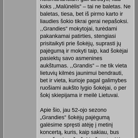
koks ,,Malūnėlis” – tai ne baletas. Ne
baletas, tiesa, bet iš pirmo karto ir
liaudies šokio tikrai gerai nepašoksi.
,,Grandies” mokytojai, turėdami
pakankamai patirties, stengiasi
prisitaikyti prie šokėjų, suprasti jų
pajėgumą ir mokyti taip, kad šokėjai
pasiektų savo asmenines
aukštumas. ,,Grandis” – ne tik vieta
lietuvių kilmės jaunimui bendrauti,
bet ir vieta, kurioje pagal galimybes
ruošiami aukšto lygio šokėjai, o per
šokį skiepijama ir meilė Lietuvai.
Apie šio, jau 52-ojo sezono
„Grandies” šokėjų pajėgumą
galėsime spręsti atėję į metinį
koncertą, kuris, kaip sakiau, bus