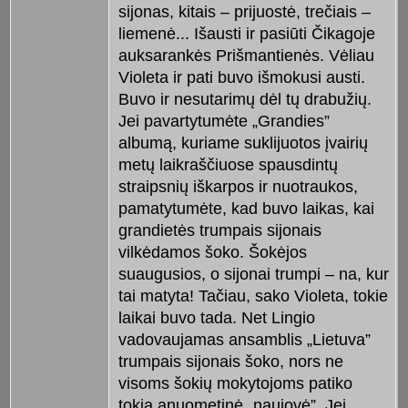
sijonas, kitais – prijuostė, trečiais –
liemenė... Išausti ir pasiūti Čikagoje
auksarankės Prišmantienės. Vėliau
Violeta ir pati buvo išmokusi austi.
Buvo ir nesutarimų dėl tų drabužių.
Jei pavartytumėte „Grandies”
albumą, kuriame suklijuotos įvairių
metų laikraščiuose spausdintų
straipsnių iškarpos ir nuotraukos,
pamatytumėte, kad buvo laikas, kai
grandietės trumpais sijonais
vilkėdamos šoko. Šokėjos
suaugusios, o sijonai trumpi – na, kur
tai matyta! Tačiau, sako Violeta, tokie
laikai buvo tada. Net Lingio
vadovaujamas ansamblis „Lietuva”
trumpais sijonais šoko, nors ne
visoms šokių mokytojoms patiko
tokia anuometinė „naujovė”. Jei