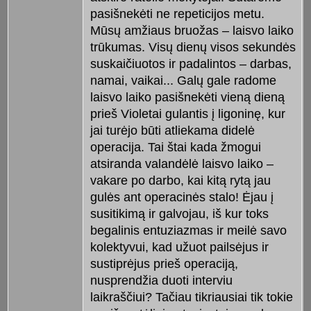
pasišnekėti ne repeticijos metu.
Mūsų amžiaus bruožas – laisvo laiko
trūkumas. Visų dienų visos sekundės
suskaičiuotos ir padalintos – darbas,
namai, vaikai... Galų gale radome
laisvo laiko pasišnekėti vieną dieną
prieš Violetai gulantis į ligoninę, kur
jai turėjo būti atliekama didelė
operacija. Tai štai kada žmogui
atsiranda valandėlė laisvo laiko –
vakare po darbo, kai kitą rytą jau
gulės ant operacinės stalo! Ėjau į
susitikimą ir galvojau, iš kur toks
begalinis entuziazmas ir meilė savo
kolektyvui, kad užuot pailsėjus ir
sustiprėjus prieš operaciją,
nusprendžia duoti interviu
laikraščiui? Tačiau tikriausiai tik tokie