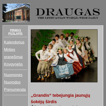
PIRMAS
PUSLAPIS
Kalendorius
Mirties
pranešimai
Knygynėlis
Nuomonės
Nuorodos
Prenumerata
,,Grandis” tebejungia jaunųjų
šokėjų širdis