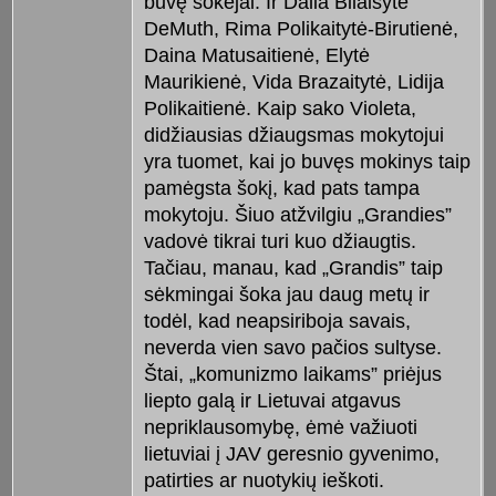
buvę šokėjai: Ir Dalia Bilaišytė
DeMuth, Rima Polikaitytė-Birutienė,
Daina Matusaitienė, Elytė
Maurikienė, Vida Brazaitytė, Lidija
Polikaitienė. Kaip sako Violeta,
didžiausias džiaugsmas mokytojui
yra tuomet, kai jo buvęs mokinys taip
pamėgsta šokį, kad pats tampa
mokytoju. Šiuo atžvilgiu „Grandies”
vadovė tikrai turi kuo džiaugtis.
Tačiau, manau, kad „Grandis” taip
sėkmingai šoka jau daug metų ir
todėl, kad neapsiriboja savais,
neverda vien savo pačios sultyse.
Štai, „komunizmo laikams” priėjus
liepto galą ir Lietuvai atgavus
nepriklausomybę, ėmė važiuoti
lietuviai į JAV geresnio gyvenimo,
patirties ar nuotykių ieškoti.