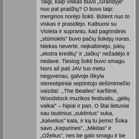
Taigi, kaip viskas buvo „Grandyje”
nuo pat pradžių? O buvo taip:
merginos norėjo šokti. Būtent nuo to
viskas ir prasidėjo. Kalbuosi su
Violeta ir suprantu, kad pagrindinis
„stūmoklis” buvo pačių šokėjų noras.
Niekas nevertė, neįkalbinėjo, jokių
„ekstra kreditų” ir „taškų” nežadėjo ir
nedavė. Tiesiog šokti buvo smagu.
Nors aš pati JAV tuo metu
negyvenau, galvoje iškyla
stereotipiniai septintojo dešimtmečio
vaizdai: ,,The Beatles” karštinė,
Woodstock muzikos festivalis, „gėlių
vaikai” – hipiai ir pan. O štai lietuviai
sau tautinius „suktinius” suka,
„kalvelius” kala, ir ką tu jiems! Šoka
savo „Kepurines”, „Mikitas” ir
„Oželius”, nes be galo smagu ir be