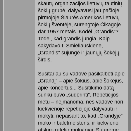
skautų organizacijos lietuvių tautinių
šokių grupė, dalyvavusi jau pačioje
pirmojoje Šiaurės Amerikos lietuvių
šokių šventėje, surengtoje Čikagoje
dar 1957 metais. Kodėl „Grandis”?
Todėl, kad grandis jungia. Kaip
sakydavo I. Smieliauskienė,
„Grandis” sujungė ir jaunųjų šokėjų
širdis.
Susitariau su vadove pasikalbėti apie
„Grandį” – apie šokius, apie šokėjus,
apie koncertus... Susitikimo datą
sunku buvo „suderinti”. Repeticijos
metu – neįmanoma, nes vadovė nori
kiekvienoje repeticijoje dalyvauti ir
mokyti, nepaisant to, kad „Grandyje”
moko ir baletmeisteris, ir kiekvieno
atskiro ratelio mokytojai. Sutarėme