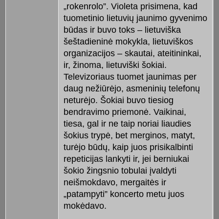
„rokenrolo”. Violeta prisimena, kad
tuometinio lietuvių jaunimo gyvenimo
būdas ir buvo toks – lietuviška
šeštadieninė mokykla, lietuviškos
organizacijos – skautai, ateitininkai,
ir, žinoma, lietuviški šokiai.
Televizoriaus tuomet jaunimas per
daug nežiūrėjo, asmeninių telefonų
neturėjo. Šokiai buvo tiesiog
bendravimo priemonė. Vaikinai,
tiesa, gal ir ne taip noriai liaudies
šokius trypė, bet merginos, matyt,
turėjo būdų, kaip juos prisikalbinti
repeticijas lankyti ir, jei berniukai
šokio žingsnio tobulai įvaldyti
neišmokdavo, mergaitės ir
„patampyti” koncerto metu juos
mokėdavo.