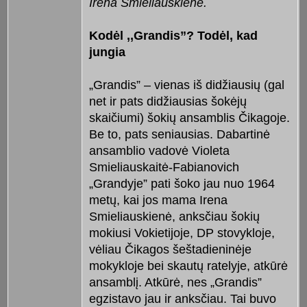
Irena Smieliauskienė.
Kodėl ,,Grandis”? Todėl, kad
jungia
„Grandis” – vienas iš didžiausių (gal
net ir pats didžiausias šokėjų
skaičiumi) šokių ansamblis Čikagoje.
Be to, pats seniausias. Dabartinė
ansamblio vadovė Violeta
Smieliauskaitė-Fabianovich
„Grandyje” pati šoko jau nuo 1964
metų, kai jos mama Irena
Smieliauskienė, anksčiau šokių
mokiusi Vokietijoje, DP stovykloje,
vėliau Čikagos šeštadieninėje
mokykloje bei skautų ratelyje, atkūrė
ansamblį. Atkūrė, nes „Grandis”
egzistavo jau ir anksčiau. Tai buvo