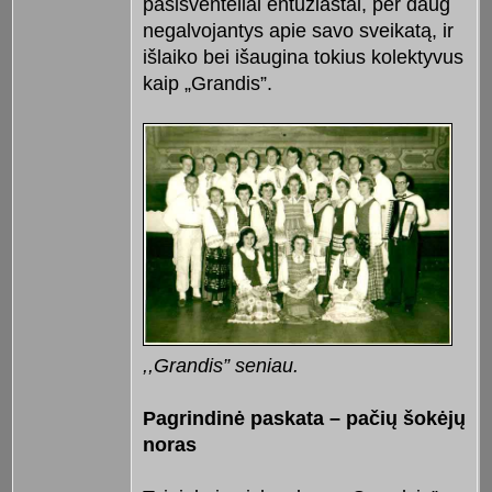
pasišventėliai entuziastai, per daug
negalvojantys apie savo sveikatą, ir
išlaiko bei išaugina tokius kolektyvus
kaip „Grandis”.
,,Grandis” seniau.
Pagrindinė paskata – pačių šokėjų
noras