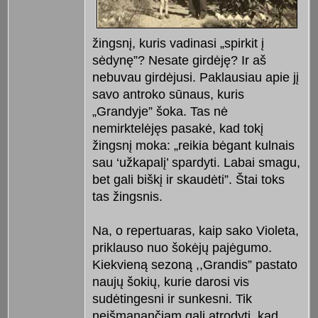
žingsnį, kuris vadinasi „spirkit į
sėdynę”? Nesate girdėję? Ir aš
nebuvau girdėjusi. Paklausiau apie jį
savo antroko sūnaus, kuris
„Grandyje” šoka. Tas nė
nemirktelėjęs pasakė, kad tokį
žingsnį moka: „reikia bėgant kulnais
sau ‘užkapalį’ spardyti. Labai smagu,
bet gali biškį ir skaudėti”. Štai
toks
tas žingsnis.
Na, o repertuaras, kaip sako Violeta,
priklauso nuo šokėjų pajėgumo.
Kiekvieną sezoną ,,Grandis” pastato
naujų šokių, kurie darosi vis
sudėtingesni ir sunkesni. Tik
neišmanančiam gali atrodyti, kad