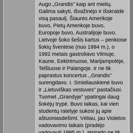
Augo „Grandis” kaip ant mielių.
Galima sakyti, išvažinėjo ir išskraidė
visą pasaulį. Šiaurės Amerikoje
buvo, Pietų Amerikoje buvo,
Europoje buvo, Australijoje buvo.
Lietvoje šoko šešis kartus – penkiose
šokių šventėse (nuo 1994 m.), o
1992 metais gastroliavo Vilniuje,
Kaune, Eektrėnuose, Marijampolėje,
Telšiuose ir Palangoje. Ir ne tik
paprastus koncertus ,,Grandis”
surengdavo. I. Smieliauskienė buvo
ir „Lietuviškas vestuves” pastačiusi.
Tuomet „Grandyje” ypatingai daug
šokėjų trypė. Buvo laikas, kai vien
studentų ratelyje sukosi jų apie
aštuoniasdešimt. Vėliau, jau Violetos
vadovavimo laikais (pradėjo
vadovauti 1995 m.), atsirado ne tik