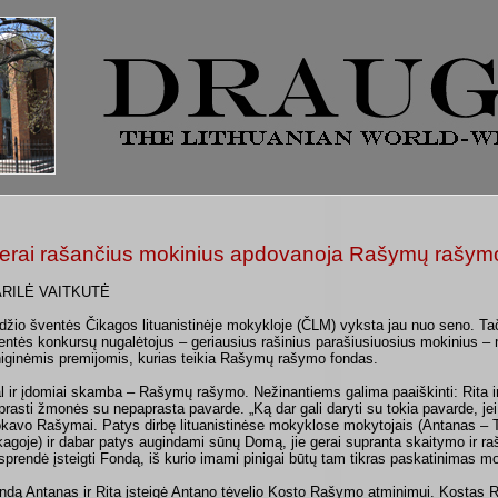
erai rašančius mokinius apdovanoja Rašymų rašym
RILĖ VAITKUTĖ
džio šventės Čikagos lituanistinėje mokykloje (ČLM) vyksta jau nuo seno. Ta
entės konkursų nugalėtojus – geriausius rašinius parašiusiuosius mokinius –
niginėmis premijomis, kurias teikia Rašymų rašymo fondas.
l ir įdomiai skamba – Rašymų rašymo. Nežinantiems galima paaiškinti: Rita 
prasti žmonės su nepaprasta pavarde. „Ką dar gali daryti su tokia pavarde, jei 
okavo Rašymai. Patys dirbę lituanistinėse mokyklose mokytojais (Antanas – T
kagoje) ir dabar patys augindami sūnų Domą, jie gerai supranta skaitymo ir ra
sprendė įsteigti Fondą, iš kurio imami pinigai būtų tam tikras paskatinimas m
ndą Antanas ir Rita įsteigė Antano tėvelio Kosto Rašymo atminimui. Kosta