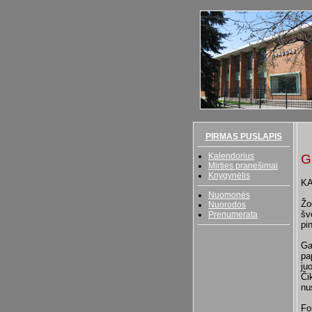
PIRMAS PUSLAPIS
Kalendorius
G
Mirties pranešimai
Knygynėlis
KA
Nuomonės
Žo
Nuorodos
šv
Prenumerata
pi
Ga
pa
ju
Či
nu
Fo