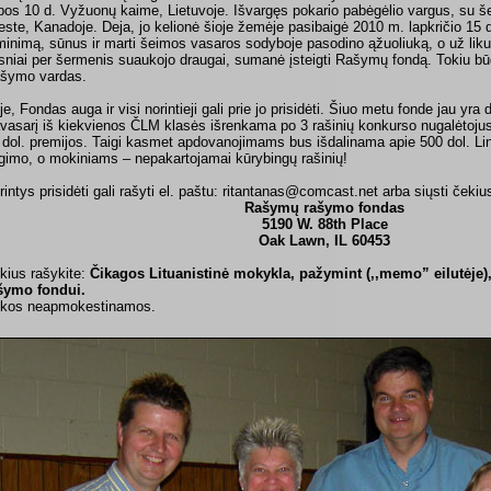
epos 10 d. Vyžuonų kaime, Lietuvoje. Išvargęs pokario pabėgėlio vargus, su š
este, Kanadoje. Deja, jo kelionė šioje žemėje pasibaigė 2010 m. lapkričio 15 
minimą, sūnus ir marti šeimos vasaros sodyboje pasodino ąžuoliuką, o už liku
sniai per šermenis suaukojo draugai, sumanė įsteigti Rašymų fondą. Tokiu b
šymo vardas.
je, Fondas auga ir visi norintieji gali prie jo prisidėti. Šiuo metu fonde jau yra
vasarį iš kiekvienos ČLM klasės išrenkama po 3 rašinių konkurso nugalėtojus i
 dol. premijos. Taigi kasmet apdovanojimams bus išdalinama apie 500 dol. L
gimo, o mokiniams – nepakartojamai kūrybingų rašinių!
rintys prisidėti gali rašyti el. paštu: ritantanas@comcast.net arba siųsti čekiu
Rašymų rašymo fondas
5190 W. 88th Place
Oak Lawn, IL 60453
kius rašykite:
Čikagos Lituanistinė mokykla, pažymint (,,memo” eilutėje)
šymo fondui.
kos neapmokestinamos.