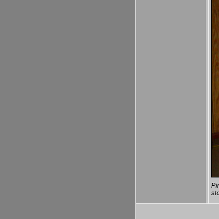
Pi
st