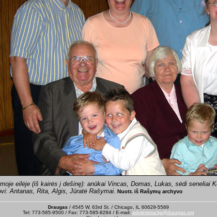
rmoje eilėje (iš kairės į dešinę): anūkai Vincas, Domas, Lukas, sėdi seneliai 
ovi: Antanas, Rita, Algis, Jūratė Rašymai
.
Nuotr. iš Rašymų archyvo
Draugas
/ 4545 W. 63rd St. / Chicago, IL 60629-5589
Tel: 773-585-9500 / Fax: 773-585-8284 / E-mail:
administracija@draugas.org