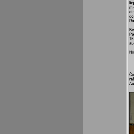
li
mi
at
do
Ra
Be
Pa
15
au
No
Če
ra
Au