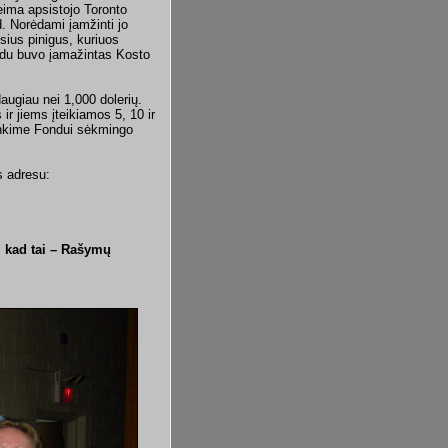
eima apsistojo Toronto
d. Norėdami įamžinti jo
sius pinigus, kuriuos
ūdu buvo įamažintas Kosto
 daugiau nei 1,000 dolerių.
r jiems įteikiamos 5, 10 ir
inkime Fondui sėkmingo
s adresu:
, kad tai – Rašymų