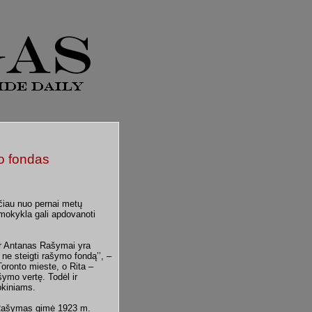
o fondas
čiau nuo pernai metų
 mokykla gali apdovanoti
ir Antanas Rašymai yra
ne steigti rašymo fondą’’, –
oronto mieste, o Rita –
šymo vertę. Todėl ir
okiniams.
s Rašymas gimė 1923 m.