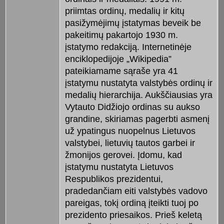
priimtas ordinų, medalių ir kitų
pasižymėjimų įstatymas beveik be
pakeitimų pakartojo 1930 m.
įstatymo redakciją. Internetinėje
enciklopedijoje „Wikipedia”
pateikiamame sąraše yra 41
įstatymu nustatyta valstybės ordinų ir
medalių hierarchija. Aukščiausias yra
Vytauto Didžiojo ordinas su aukso
grandine, skiriamas pagerbti asmenį
už ypatingus nuopelnus Lietuvos
valstybei, lietuvių tautos garbei ir
žmonijos gerovei. Įdomu, kad
įstatymu nustatyta Lietuvos
Respublikos prezidentui,
pradedančiam eiti valstybės vadovo
pareigas, tokį ordiną įteikti tuoj po
prezidento priesaikos. Prieš keletą