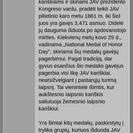
kariškiams ir skiriami JAV prezidento
Kongreso vardu, pradėti teikti JAV
pilietinio karo metu 1861 m. Iki šiol
juos yra gavęs 3,471 asmuo. Didelė
jų dauguma išduota po apdovanotojo
mirties. Kiekvienų metų kovo 25 d.,
vadinama „National Medal of Honor
Day”, skiriama šių medalių gavėjų
pagerbimui. Pagal tradiciją, dar
gyvus esančius šio medalio gavėjus
pagerbia visi likę JAV kariškiai,
neatsižvelgiant į pastarųjų turimą
laipsnį. Tai vienintelė išimtis, kur
aukštesnio laipsnio kariškis
saliutuoja žemesnio laipsnio
kariškiui.
Yra šimtai kitų medalių, paskirstytų į
trylika grupių, kuriuos išduoda JAV