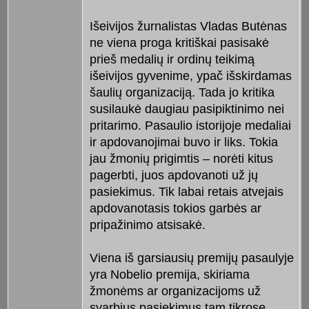
Išeivijos žurnalistas Vladas Butėnas
ne viena proga kritiškai pasisakė
prieš medalių ir ordinų teikimą
išeivijos gyvenime, ypač išskirdamas
šaulių organizaciją. Tada jo kritika
susilaukė daugiau pasipiktinimo nei
pritarimo. Pasaulio istorijoje medaliai
ir apdovanojimai buvo ir liks. Tokia
jau žmonių prigimtis – norėti kitus
pagerbti, juos apdovanoti už jų
pasiekimus. Tik labai retais atvejais
apdovanotasis tokios garbės ar
pripažinimo atsisakė.
Viena iš garsiausių premijų pasaulyje
yra Nobelio premija, skiriama
žmonėms ar organizacijoms už
svarbius pasiekimus tam tikrose