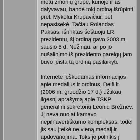
metų žmonių grupė, kurioje ir aš
dalyvavau, bandė tokį ordiną išrūpinti
prel. Mykolui Krupavičiui, bet
nepasisekė. Tačiau Rolandas
Paksas, išrinktas šeštuoju LR
prezidentu, šį ordiną gavo 2003 m.
sausio 5 d. Nežinau, ar po jo
nušalinimo iš prezidento pareigų jam
buvo leista tą ordiną pasilaikyti.
Internete ieškodamas informacijos
apie medalius ir ordinus, Delfi.lt
(2006 m. gruodžio 17 d.) užtikau
ilgesnį aprašymą apie TSKP
generalinį sekretorių Leonid Brežnev.
Jį neva nuolat kamavo
nepilnavertiškumo kompleksas, todėl
jis sau įteikė ne vieną medalį ir
apdovanojimą. Toks jo polinkis į