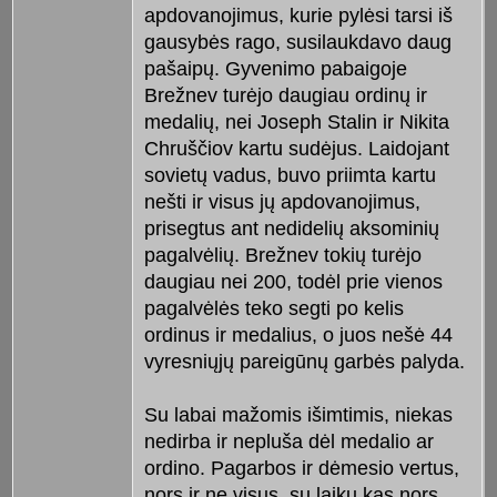
apdovanojimus, kurie pylėsi tarsi iš
gausybės rago, susilaukdavo daug
pašaipų. Gyvenimo pabaigoje
Brežnev turėjo daugiau ordinų ir
medalių, nei Joseph Stalin ir Nikita
Chruščiov kartu sudėjus. Laidojant
sovietų vadus, buvo priimta kartu
nešti ir visus jų apdovanojimus,
prisegtus ant nedidelių aksominių
pagalvėlių. Brežnev tokių turėjo
daugiau nei 200, todėl prie vienos
pagalvėlės teko segti po kelis
ordinus ir medalius, o juos nešė 44
vyresniųjų pareigūnų garbės palyda.
Su labai mažomis išimtimis, niekas
nedirba ir nepluša dėl medalio ar
ordino. Pagarbos ir dėmesio vertus,
nors ir ne visus, su laiku kas nors