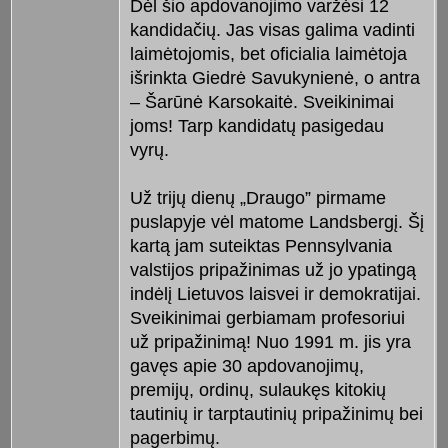
Dėl šio apdovanojimo varžėsi 12
kandidačių. Jas visas galima vadinti
laimėtojomis, bet oficialia laimėtoja
išrinkta Giedrė Savukynienė, o antra
– Šarūnė Karsokaitė. Sveikinimai
joms! Tarp kandidatų pasigedau
vyrų.
Už trijų dienų „Draugo” pirmame
puslapyje vėl matome Landsbergį. Šį
kartą jam suteiktas Pennsylvania
valstijos pripažinimas už jo ypatingą
indėlį Lietuvos laisvei ir demokratijai.
Sveikinimai gerbiamam profesoriui
už pripažinimą! Nuo 1991 m. jis yra
gavęs apie 30 apdovanojimų,
premijų, ordinų, sulaukęs kitokių
tautinių ir tarptautinių pripažinimų bei
pagerbimų.