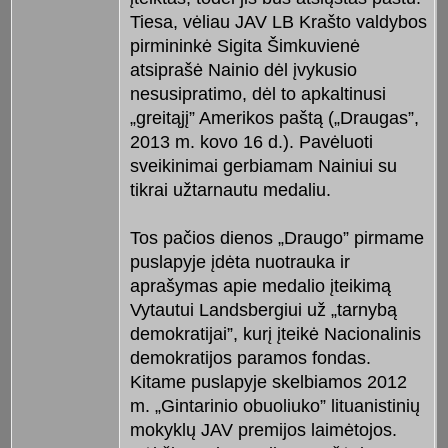
Tiesa, vėliau JAV LB Krašto valdybos
pirmininkė Sigita Šimkuvienė
atsiprašė Nainio dėl įvykusio
nesusipratimo, dėl to apkaltinusi
„greitąjį” Amerikos paštą („Draugas”,
2013 m. kovo 16 d.). Pavėluoti
sveikinimai gerbiamam Nainiui su
tikrai užtarnautu medaliu.
Tos pačios dienos „Draugo” pirmame
puslapyje įdėta nuotrauka ir
aprašymas apie medalio įteikimą
Vytautui Landsbergiui už „tarnybą
demokratijai”, kurį įteikė Nacionalinis
demokratijos paramos fondas.
Kitame puslapyje skelbiamos 2012
m. „Gintarinio obuoliuko” lituanistinių
mokyklų JAV premijos laimėtojos.