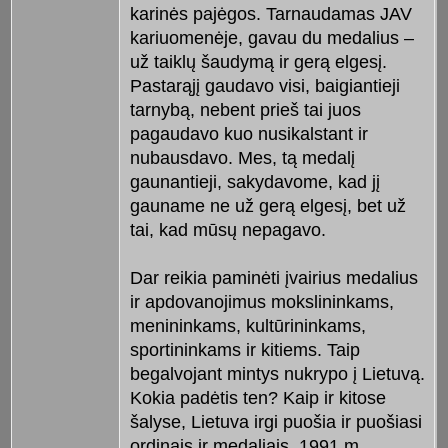
karinės pajėgos. Tarnaudamas JAV
kariuomenėje, gavau du medalius –
už taiklų šaudymą ir gerą elgesį.
Pastarąjį gaudavo visi, baigiantieji
tarnybą, nebent prieš tai juos
pagaudavo kuo nusikalstant ir
nubausdavo. Mes, tą medalį
gaunantieji, sakydavome, kad jį
gauname ne už gerą elgesį, bet už
tai, kad mūsų nepagavo.
Dar reikia paminėti įvairius medalius
ir apdovanojimus mokslininkams,
menininkams, kultūrininkams,
sportininkams ir kitiems. Taip
begalvojant mintys nukrypo į Lietuvą.
Kokia padėtis ten? Kaip ir kitose
šalyse, Lietuva irgi puošia ir puošiasi
ordinais ir medaliais. 1991 m.