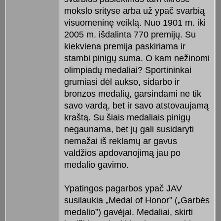
mokslo srityse arba už ypač svarbią
visuomeninę veiklą. Nuo 1901 m. iki
2005 m. išdalinta 770 premijų. Su
kiekviena premija paskiriama ir
stambi pinigų suma. O kam nežinomi
olimpiadų medaliai? Sportininkai
grumiasi dėl aukso, sidarbo ir
bronzos medalių, garsindami ne tik
savo vardą, bet ir savo atstovaujamą
kraštą. Su šiais medaliais pinigų
negaunama, bet jų gali susidaryti
nemažai iš reklamų ar gavus
valdžios apdovanojimą jau po
medalio gavimo.
Ypatingos pagarbos ypač JAV
susilaukia „Medal of Honor” („Garbės
medalio”) gavėjai. Medaliai, skirti