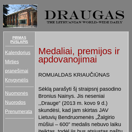
PIRMAS
PUSLAPIS
Medaliai, premijos ir
Kalendorius
apdovanojimai
Mirties
pranešimai
ROMUALDAS KRIAUČIŪNAS
Knygynėlis
Sėklą parašyti šį straipsnį pasodino
Nuomonės
Bronius Nainys. Jis neseniai
Nuorodos
,,Drauge” (2013 m. kovo 9 d.)
skundėsi, kad jam skirtas JAV
Prenumerata
Lietuvių Bendruomenės „Žalgirio
mūšiui – 600” medalis nebuvo laiku
įteiktas, todėl jis bus atsiųstas paštu.