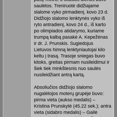
saulėtos. Treniruotė didžiajame
slalome vyko pirmadienį, kovo 23 d.
Didžiojo slalomo lenktynės vyko iš
ryto antradienį, kovo 24 d., iš karto
po olimpiados atidarymo, kuriame
trumpą kalbą pasakė A. Kepežėnas
ir dr. J. Prunskis. Sugiedojus
Lietuvos himną lenktyniautojai kilo
keltu į trasą. Trasoje sniegas buvo
kitoks, greitas pirmam nusileidimui ir
šiek tiek minkštesnis nuo saulės
nusileidžiant antrą kartą.
Absoliučios didžiojo slalomo
nugalėtojos moterų grupėje buvo:
pirma vieta (aukso medalis) –
Kristina Prunskytė (45.22 sek.); antra
vieta (sidabro medalis) – Gailė