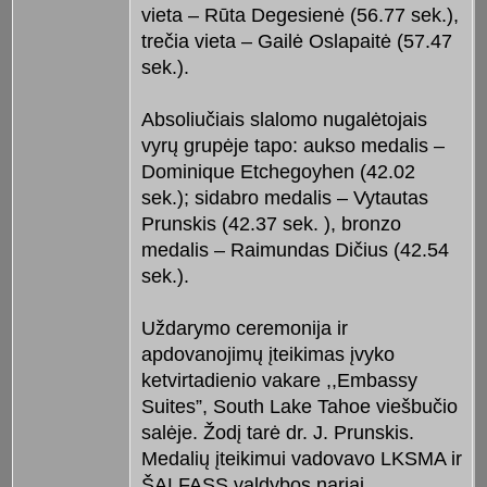
vieta – Rūta Degesienė (56.77 sek.),
trečia vieta – Gailė Oslapaitė (57.47
sek.).
Absoliučiais slalomo nugalėtojais
vyrų grupėje tapo: aukso medalis –
Dominique Etchegoyhen (42.02
sek.); sidabro medalis – Vytautas
Prunskis (42.37 sek. ), bronzo
medalis – Raimundas Dičius (42.54
sek.).
Uždarymo ceremonija ir
apdovanojimų įteikimas įvyko
ketvirtadienio vakare ,,Embassy
Suites”, South Lake Tahoe viešbučio
salėje. Žodį tarė dr. J. Prunskis.
Medalių įteikimui vadovavo LKSMA ir
ŠALFASS valdybos nariai.