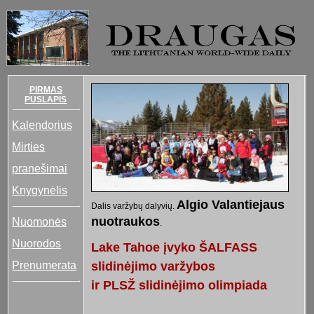
PIRMAS
PUSLAPIS
Kalendorius
Mirties
pranešimai
Knygynėlis
Algio Valantiejaus
Dalis varžybų dalyvių.
nuotraukos
Nuomonės
.
Nuorodos
Lake Tahoe įvyko ŠALFASS
Prenumerata
slidinėjimo varžybos
ir PLSŽ slidinėjimo olimpiada