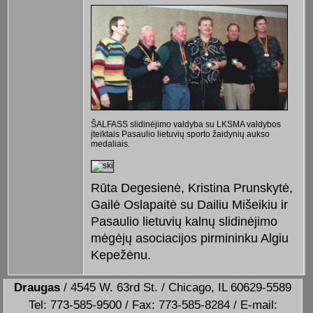
ŠALFASS slidinėjimo valdyba su LKSMA valdybos
įteiktais Pasaulio lietuvių sporto žaidynių aukso
medaliais.
Rūta Degesienė, Kristina Prunskytė,
Gailė Oslapaitė su Dailiu Mišeikiu ir
Pasaulio lietuvių kalnų slidinėjimo
mėgėjų asociacijos pirmininku Algiu
Kepežėnu.
Draugas
/ 4545 W. 63rd St. / Chicago, IL 60629-5589
Tel: 773-585-9500 / Fax: 773-585-8284 / E-mail: