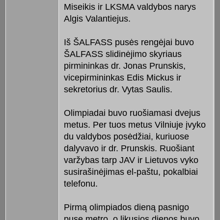
Miseikis ir LKSMA valdybos narys
Algis Valantiejus.
Iš ŠALFASS pusės rengėjai buvo
ŠALFASS slidinėjimo skyriaus
pirmininkas dr. Jonas Prunskis,
vicepirmininkas Edis Mickus ir
sekretorius dr. Vytas Saulis.
Olimpiadai buvo ruošiamasi dvejus
metus. Per tuos metus Vilniuje įvyko
du valdybos posėdžiai, kuriuose
dalyvavo ir dr. Prunskis. Ruošiant
varžybas tarp JAV ir Lietuvos vyko
susirašinėjimas el-paštu, pokalbiai
telefonu.
Pirmą olimpiados dieną pasnigo
pusę metro, o likusios dienos buvo