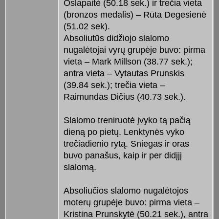
Oslapaitė (50.18 sek.) ir trečia vieta
(bronzos medalis) – Rūta Degesienė
(51.02 sek).
Absoliutūs didžiojo slalomo
nugalėtojai vyrų grupėje buvo: pirma
vieta – Mark Millson (38.77 sek.);
antra vieta – Vytautas Prunskis
(39.84 sek.); trečia vieta –
Raimundas Dičius (40.73 sek.).
Slalomo treniruotė įvyko tą pačią
dieną po pietų. Lenktynės vyko
trečiadienio rytą. Sniegas ir oras
buvo panašus, kaip ir per didįjį
slalomą.
Absoliučios slalomo nugalėtojos
moterų grupėje buvo: pirma vieta –
Kristina Prunskytė (50.21 sek.), antra