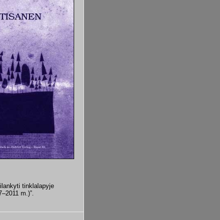
lankyti tinklalapyje
07–2011 m.)”.