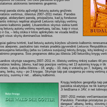
istatomos atskiromis teminėmis grupėmis.
rmoji paroda skirta apžvelgti lietuvių autorių grožinės
teratūros vertimus, išleistus 2007–2011 metais. Parodos
ngėjai, atidarydami parodą, prisipažįsta, kad jų fonduose
antis rinkinys nepilnai atspindi Lietuvos rašytojų vertimų
sienio kalbomis padėtį. Lituanistikos skyrius siekia turėti
ną lietuvių autorių vertimų repertuarą, tačiau, kaip ir visur,
ip ir čia, – lėšų stoka ir kitos aplinkybės ne visada leidžia
igyti visus skyrių dominančius leidinius.
ąsiai galima tvirtinti, kad lietuvių autorių kūrybos užsienio kalbomis renesans
kios abejonės, paskatino tais metais pradėta įgyvendinti Lietuvos Respublikos 
nansuojama lietuviškų (arba su Lietuva susijusių) tekstų (knygų, kitų leidinių) 
atinimo programa. Šios programos dėka jau išleista 140 lietuviškų knygų verti
tuanikos skyriuje saugomų 2007–2011 m. išleistų vertimų rinkinį sudaro 44 pro
teratūros leidinių. Įdomu, kad tarp poezijos vertimų net 13 autorinių knygų ir tik 
nktinės. Latvių kalba išleista – 18, anglų – 10, italų ir vokiečių po 7, bulgarų, s
panų, lenkų, rusų – po 3 knygas. Skyriuje taip pat saugoma po vieną vertimą 
ancūzų, suomių ir net... albanų kalbomis.
Knygų leidybos geografija taip pat
pasiekia skaitytojus ne tik kaimyn
Ji leidžiama ir JAV, ir net tolimojoj
2007–2011 metais verčiamiausias 
Parulskis. Parodoje pristatytas 
dangaus” albanų, lenkų, slovėnų i