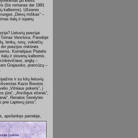
yvenimas po klevu”
mis (šis romanas dar 1991
ų kalbomis). Užsienio
 Sruogos „Dievų miškas” –
mas italų ir ispanų
ezija? Lietuvių poezijai
a Tomas Venclova. Parodoje
lų, lenkų, rusų, vokiečių
dvi poezijos rinktinės
bomis. Kornelijaus Platelio
ų, italų ir slovėnų kalbomis.
rcinkevičiaus, anglų –
ntaro Grajausko, prancūzų –
.
ažins ir su kitų lietuvių
ą išverstas Kazio Borutos
lio „Vilniaus pokeris”, į
os jūra”, „Anciliaus ežeras”,
zanai”, Renatos Šerelytės
i prie Laptevų jūros”,
jas, apsilankęs parodoje,