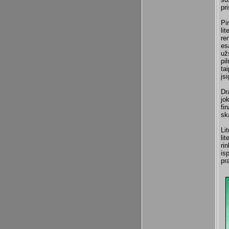
pr
Pi
li
re
es
už
pil
ta
įs
Dr
jo
fi
sk
Li
li
ri
is
pr