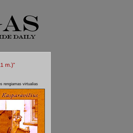
11 m.)”
s rengiamas virtualias