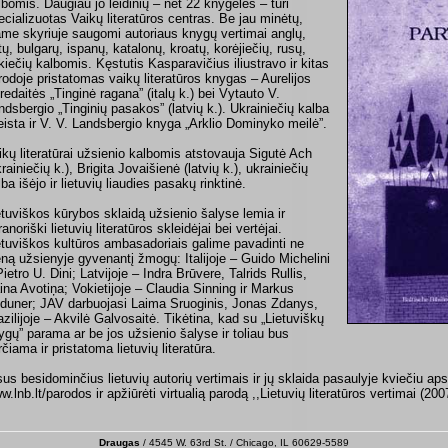
lbomis. Daugiau jo leidinių – net 22 knygeles – turi
ecializuotas Vaikų literatūros centras. Be jau minėtų,
ame skyriuje saugomi autoriaus knygų vertimai anglų,
tų, bulgarų, ispanų, katalonų, kroatų, korėjiečių, rusų,
kiečių kalbomis. Kęstutis Kasparavičius iliustravo ir kitas
rodoje pristatomas vaikų literatūros knygas – Aurelijos
redaitės „Tinginė ragana” (italų k.) bei Vytauto V.
ndsbergio „Tinginių pasakos” (latvių k.). Ukrainiečių kalba
leista ir V. V. Landsbergio knyga „Arklio Dominyko meilė”.
ikų literatūrai užsienio kalbomis atstovauja Sigutė Ach
rainiečių k.), Brigita Jovaišienė (latvių k.), ukrainiečių
lba išėjo ir lietuvių liaudies pasakų rinktinė.
etuviškos kūrybos sklaidą užsienio šalyse lemia ir
anoriški lietuvių literatūros skleidėjai bei vertėjai.
etuviškos kultūros ambasadoriais galime pavadinti ne
eną užsienyje gyvenantį žmogų: Italijoje – Guido Michelini
Pietro U. Dini; Latvijoje – Indra Brūvere, Talrids Rullis,
ina Avotiņa; Vokietijoje – Claudia Sinning ir Markus
duner; JAV darbuojasi Laima Sruoginis, Jonas Zdanys,
azilijoje – Akvilė Galvosaitė. Tikėtina, kad su „Lietuviškų
ygų” parama ar be jos užsienio šalyse ir toliau bus
rčiama ir pristatoma lietuvių literatūra.
sus besidominčius lietuvių autorių vertimais ir jų sklaida pasaulyje kviečiu apsi
w.lnb.lt/parodos ir apžiūrėti virtualią parodą ,,Lietuvių literatūros vertimai (20
Draugas
/ 4545 W. 63rd St. / Chicago, IL 60629-5589