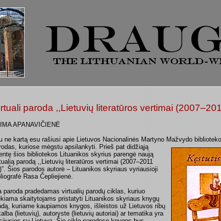
irtuali paroda ,,Lietuvių literatūros vertimai (2007–20
IMA APANAVIČIENĖ
u ne kartą esu rašiusi apie Lietuvos Nacionalinės Martyno Mažvydo biblioteko
rodas, kuriose mėgstu apsilankyti. Prieš pat didžiąją
entę šios bibliotekos Lituanikos skyrius parengė naują
rtualią parodą ,,Lietuvių literatūros vertimai (2007–2011
)”. Šios parodos autorė – Lituanikos skyriaus vyriausioji
bliografė Rasa Čepliejienė.
a paroda pradedamas virtualių parodų ciklas, kuriuo
ekiama skaitytojams pristatyti Lituanikos skyriaus knygų
ndą, kuriame kaupiamos knygos, išleistos už Lietuvos ribų
kalba (lietuvių), autoryste (lietuvių autoriai) ar tematika yra
sijusios su Lietuva. Šio ciklo parodose knygos bus