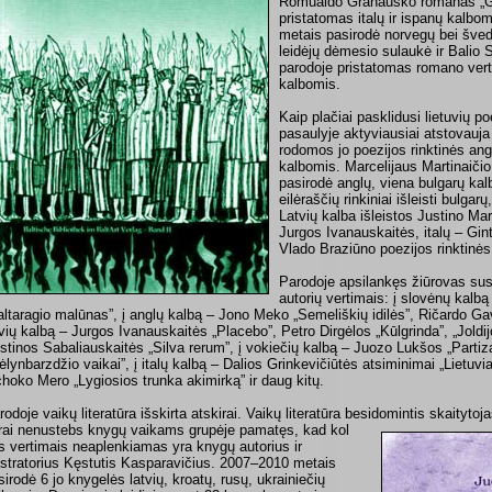
Romualdo Granausko romanas „G
pristatomas italų ir ispanų kalbo
metais pasirodė norvegų bei šved
leidėjų dėmesio sulaukė ir Balio
parodoje pristatomas romano verti
kalbomis.
Kaip plačiai pasklidusi lietuvių po
pasaulyje aktyviausiai atstovauj
rodomos jo poezijos rinktinės ang
kalbomis. Marcelijaus Martinaičio 
pasirodė anglų, viena bulgarų kal
eilėraščių rinkiniai išleisti bulgar
Latvių kalba išleistos Justino Ma
Jurgos Ivanauskaitės, italų – Gi
Vlado Braziūno poezijos rinktinės
Parodoje apsilankęs žiūrovas susip
autorių vertimais: į slovėnų kalb
altaragio malūnas”, į anglų kalbą – Jono Meko „Semeliškių idilės”, Ričardo Gave
tvių kalbą – Jurgos Ivanauskaitės „Placebo”, Petro Dirgėlos „Kūlgrinda”, „Joldij
istinos Sabaliauskaitės „Silva rerum”, į vokiečių kalbą – Juozo Lukšos „Parti
ėlynbarzdžio vaikai”, į italų kalbą – Dalios Grinkevičiūtės atsiminimai „Lietuvia
choko Mero „Lygiosios trunka akimirką” ir daug kitų.
rodoje vaikų literatūra išskirta atskirai. Vaikų literatūra besidomintis skaityto
krai nenustebs knygų vaikams grupėje pamatęs, kad kol
s vertimais neaplenkiamas yra knygų autorius ir
iustratorius Kęstutis Kasparavičius. 2007–2010 metais
sirodė 6 jo knygelės latvių, kroatų, rusų, ukrainiečių