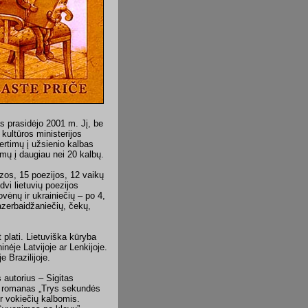
as prasidėjo 2001 m. Jį, be
kultūros ministerijos
vertimų į užsienio kalbas
mų į daugiau nei 20 kalbų.
zos, 15 poezijos, 12 vaikų
dvi lietuvių poezijos
lovėnų ir ukrainiečių – po 4,
azerbaidžaniečių, čekų,
 plati. Lietuviška kūryba
inėje Latvijoje ar Lenkijoje.
e Brazilijoje.
autorius – Sigitas
jo romanas „Trys sekundės
r vokiečių kalbomis.