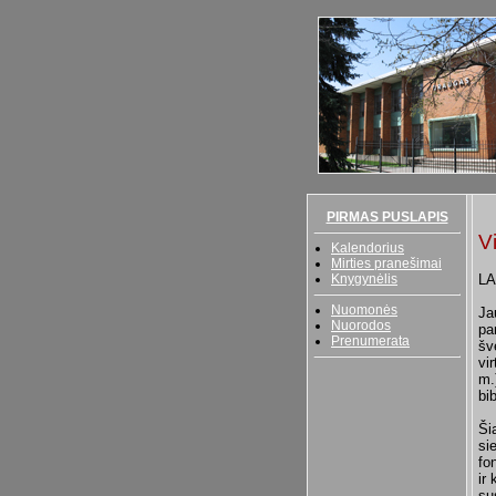
PIRMAS PUSLAPIS
V
Kalendorius
Mirties pranešimai
Knygynėlis
LA
Nuomonės
Ja
Nuorodos
pa
Prenumerata
šv
vi
m.
bi
Ši
si
fo
ir 
su