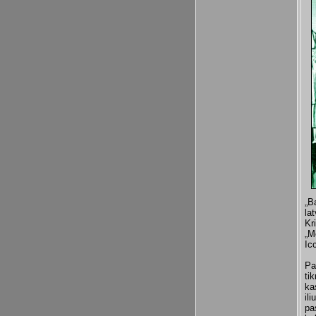
„B
la
Kr
„M
Ic
Pa
ti
ka
il
pa