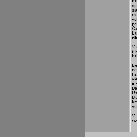
ka
sp
ši
es
vo
pa
Če
La
iš
Va
(uk
ka
Li
ger
Li
vi
ir 
Da
Ro
Br
kn
ve
Vi
ww