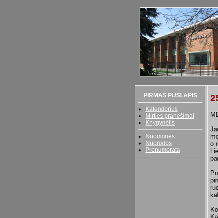
PIRMAS PUSLAPIS
2
Kalendorius
ME
Mirties pranešimai
Knygynėlis
Ja
Nuomonės
me
Nuorodos
o 
Prenumerata
Li
pa
Pr
pi
ru
ka
Ko
Ka