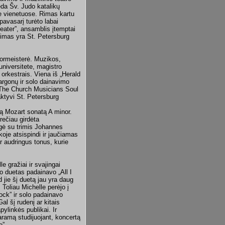
ieda Šv. Judo katalikų
se vienetuose. Rimas kartu
avasarį turėto labai
ater”, ansamblis įtemptai
 Rimas yra St. Petersburg
chormeisterė. Muzikos,
universitete, magistro
 orkestrais. Viena iš „Herald
argonų ir solo dainavimo
„The Church Musicians Soul
 aktyvi St. Petersburg
gą Mozart sonatą A minor.
rečiau girdėta
gė su trimis Johannes
oje atsispindi ir jaučiamas
r audringus tonus, kurie
e gražiai ir svajingai
o duetas padainavo „All I
jie šį duetą jau yra daug
Toliau Michelle perėjo į
ock” ir solo padainavo
l šį rudenį ar kitais
ylinkės publikai. Ir
aramą studijuojant, koncertą
e”.