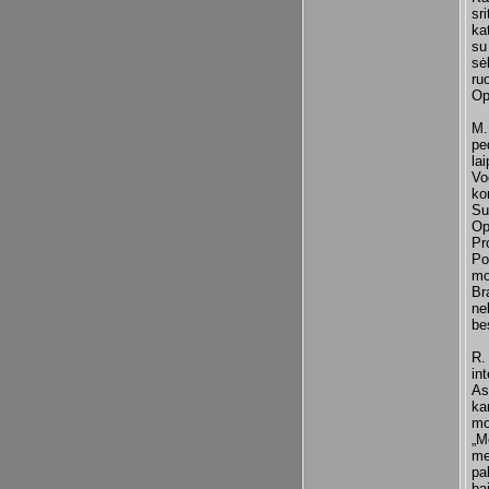
sr
ka
su
sė
ru
Op
M.
pe
la
Vo
ko
Su
Op
Pr
Po
mo
Br
ne
be
R.
in
As
ka
mo
„M
me
pa
ba