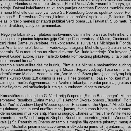
ityje įgijo Floridos universitete. Jis yra „Herald Vocal Arts Ensemble” narys, g
tedroje. Dažnai kviečiamas atlikti solo partijas centrinės Floridos muzikiniuo
 žmona Michelle dainavo įvairiuose St. Petersburg Operos spektakliuose. Po p
kmingo St. Petersburg Operos „Linksmosios našlės” spektaklio „Palladium The
ošiasi birželio mėnesį pristatyti publikai Verdi operą „La Traviata”. Šiuo metu
eros direktorių valdybos pirmininkas.
 Rego yra labai aktyvi, plataus išsilavinimo dainininkė, pianistė, fleitininkė, 
dagogikos ir pianino laipsnius įgijo College-Conservatory of Music, Cincinnati 
ipsnį Notre Dame universitete. Yra koncertavusi su įvairiais Michigan ir Florida
cal Arts Ensemble”, kuriam ir vadovauja, steigėjų. Michelle garsėja pianino, v
ncertais. Šiuo metu dirba muzikos direktore Šv. Judo katedroje. Yra knygos 
rvival Guide” autorė, įrašė ir išleido keletą kompaktinių plokštelių. Ji taip pat
eros ansamblio narė.
ogramoje buvo atlikta dešimt kūrinių. Pirmiausia Michelle paskambino audrin
 to solo sudainavo jausmingą ariją iš Mozart „Figaro vedybų”. Tęsė su mums 
derniškesne Michael Head sukurta „Ave Maria”. Savo pirmąjį pasirodymą bai
ahms kūrinio Opus 118 dalimis iš šešių. Prieš grodama ji paaiškino, kad muzik
laimingos meilės išgyvenimas, kai švelniai tekantys akordai pereina į greitus i
siblaškydami vėl sušvelnėja ir staigiai nutrūkdami dingsta erdvėje.
 Karnavičius sodriai atliko G. Verdi ariją iš operos „Simon Boccanegra”. Michell
terpretavo Rusalkos „Dainą mėnuliui” iš Antonin Dvorak operos „Rusalka”. Po t
k of You” iš Andrew Lloyd Webber operos „Phantom of the Opera”. Atrodė, kad 
rtų dainavę, nes jautėsi nuoširdumas, jausmų švelnumas ir balsų skaidrumas. 
derniškesnės muzikos sritį. Pianinu sugrojo Charles Griffes „The White Peac
oments in the Woods” ariją iš Stephen Sondheim operetės „Into the Woods”. Ga
tais jų St. Petersburg Operos ansamblis mėgins šią operetę pristatyti mūsų ap
baigai, Michelle, prisiminusi savo tėvus ir dėkodama jiems už jų pritarimą ir p
igė jų pamėgtais kūriniais: Claude Debussy „First Arabesque” ir „Claire de Lun