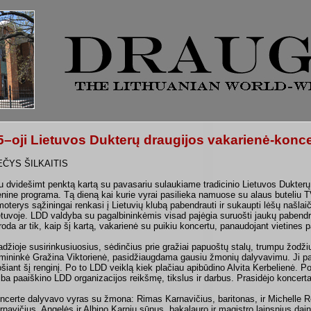
5–oji Lietuvos Dukterų draugijos vakarienė-konc
ČYS ŠILKAITIS
u dvidešimt penktą kartą su pavasariu sulaukiame tradicinio Lietuvos Dukterų
nine programa. Tą dieną kai kurie vyrai pasilieka namuose su alaus buteliu T
moterys sąžiningai renkasi į Lietuvių klubą pabendrauti ir sukaupti lėšų našla
etuvoje. LDD valdyba su pagalbininkėmis visad pajėgia suruošti jaukų pabend
roda ar tik, kaip šį kartą, vakarienė su puikiu koncertu, panaudojant vietines 
adžioje susirinkusiuosius, sėdinčius prie gražiai papuoštų stalų, trumpu žod
rmininkė Gražina Viktorienė, pasidžiaugdama gausiu žmonių dalyvavimu. Ji p
ošiant šį renginį. Po to LDD veiklą kiek plačiau apibūdino Alvita Kerbelienė. 
lba paaiškino LDD organizacijos reikšmę, tikslus ir darbus. Prasidėjo koncert
ncerte dalyvavo vyras su žmona: Rimas Karnavičius, baritonas, ir Michelle Re
rnavičius, Angelės ir Albino Karnių sūnus, bakalauro ir magistro laipsnius dain