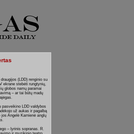
ertas
 draugijos (LDD) renginio su
V ekrane stebėti rungtynių,
ičių globos namų paramai
ravimą – ar tai būtų madų
pajėgas.
žiu pasveikino LDD valdybos
adėkojo už aukas ir pagalbą
Po jos Angelė Karnienė anglų
as.
go – lyrinis sopranas. R.
avimo ir muzikinio teatro