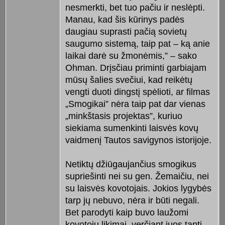
nesmerkti, bet tuo pačiu ir neslėpti.
Manau, kad šis kūrinys padės
daugiau suprasti pačią sovietų
saugumo sistemą, taip pat – ką anie
laikai darė su žmonėmis,” – sako
Ohman. Drįsčiau priminti garbiajam
mūsų šalies svečiui, kad reikėtų
vengti duoti dingstį spėlioti, ar filmas
„Smogikai” nėra taip pat dar vienas
„minkštasis projektas”, kuriuo
siekiama sumenkinti laisvės kovų
vaidmenį Tautos savigynos istorijoje.
Netiktų džiūgaujančius smogikus
supriešinti nei su gen. Žemaičiu, nei
su laisvės kovotojais. Jokios lygybės
tarp jų nebuvo, nėra ir būti negali.
Bet parodyti kaip buvo laužomi
kovotojų likimai, verčiant juos tapti