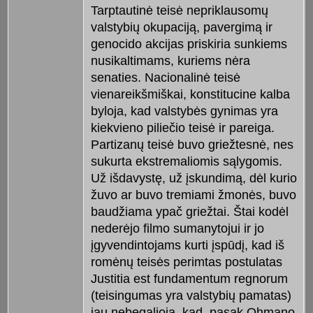
Tarptautinė teisė nepriklausomų
valstybių okupaciją, pavergimą ir
genocido akcijas priskiria sunkiems
nusikaltimams, kuriems nėra
senaties. Nacionalinė teisė
vienareikšmiškai, konstitucine kalba
byloja, kad valstybės gynimas yra
kiekvieno piliečio teisė ir pareiga.
Partizanų teisė buvo griežtesnė, nes
sukurta ekstremaliomis sąlygomis.
Už išdavystę, už įskundimą, dėl kurio
žuvo ar buvo tremiami žmonės, buvo
baudžiama ypač griežtai. Štai kodėl
nederėjo filmo sumanytojui ir jo
įgyvendintojams kurti įspūdį, kad iš
romėnų teisės perimtas postulatas
Justitia est fundamentum regnorum
(teisingumas yra valstybių pamatas)
jau nebegalioja, kad, pasak Ohmano,