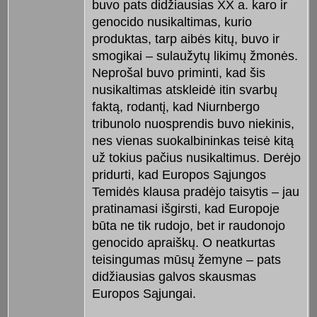
buvo pats didžiausias XX a. karo ir
genocido nusikaltimas, kurio
produktas, tarp aibės kitų, buvo ir
smogikai – sulaužytų likimų žmonės.
Neprošal buvo priminti, kad šis
nusikaltimas atskleidė itin svarbų
faktą, rodantį, kad Niurnbergo
tribunolo nuosprendis buvo niekinis,
nes vienas suokalbininkas teisė kitą
už tokius pačius nusikaltimus. Derėjo
pridurti, kad Europos Sąjungos
Temidės klausa pradėjo taisytis – jau
pratinamasi išgirsti, kad Europoje
būta ne tik rudojo, bet ir raudonojo
genocido apraiškų. O neatkurtas
teisingumas mūsų žemyne – pats
didžiausias galvos skausmas
Europos Sąjungai.