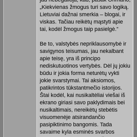
„Kiekvienas žmogus turi savo logiką.
Lietuviai dažnai smerkia – blogai, ir
viskas. Tačiau reikėtų mąstyti apie
tai, kodėl žmogus taip pasielgė.”
Be to, valstybės nepriklausomybė ir
savigynos teisumas, jau nekalbant
apie teisę, yra iš principo
nediskutuotinos vertybės. Dėl jų jokiu
būdu ir jokia forma neturėtų vykti
jokie svarstymai. Tai aksiomos,
patikrintos tūkstantmečio istorijos.
Štai kodėl, kai nusikaltėliai viešai iš
ekrano giriasi savo paklydimais bei
nusikaltimais, nereikėtų stebėtis
visuomenėje atsirandančio
pasipiktinimo bangomis. Tada
savaime kyla esminės svarbos