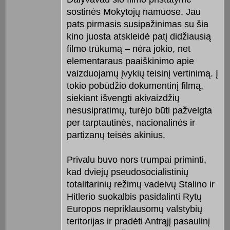
sostinės Mokytojų namuose. Jau
pats pirmasis susipažinimas su šia
kino juosta atskleidė patį didžiausią
filmo trūkumą – nėra jokio, net
elementaraus paaiškinimo apie
vaizduojamų įvykių teisinį vertinimą. Į
tokio pobūdžio dokumentinį filmą,
siekiant išvengti akivaizdžių
nesusipratimų, turėjo būti pažvelgta
per tarptautinės, nacionalinės ir
partizanų teisės akinius.
Privalu buvo nors trumpai priminti,
kad dviejų pseudosocialistinių
totalitarinių režimų vadeivų Stalino ir
Hitlerio suokalbis pasidalinti Rytų
Europos nepriklausomų valstybių
teritorijas ir pradėti Antrąjį pasaulinį