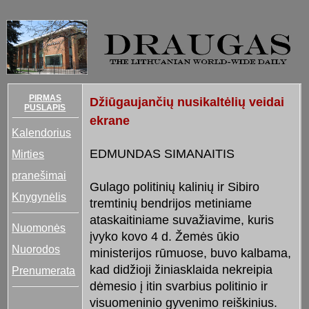
PIRMAS
Džiūgaujančių nusikaltėlių veidai
PUSLAPIS
ekrane
Kalendorius
EDMUNDAS SIMANAITIS
Mirties
pranešimai
Gulago politinių kalinių ir Sibiro
Knygynėlis
tremtinių bendrijos metiniame
ataskaitiniame suvažiavime, kuris
Nuomonės
įvyko kovo 4 d. Žemės ūkio
Nuorodos
ministerijos rūmuose, buvo kalbama,
kad didžioji žiniasklaida nekreipia
Prenumerata
dėmesio į itin svarbius politinio ir
visuomeninio gyvenimo reiškinius.