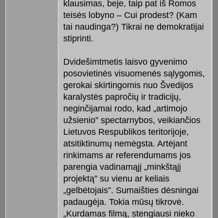
klausimas, beje, taip pat iš Romos
teisės lobyno – Cui prodest? (Kam
tai naudinga?) Tikrai ne demokratijai
stiprinti.
Dvidešimtmetis laisvo gyvenimo
posovietinės visuomenės sąlygomis,
gerokai skirtingomis nuo Švedijos
karalystės papročių ir tradicijų,
neginčijamai rodo, kad „artimojo
užsienio” spectarnybos, veikiančios
Lietuvos Respublikos teritorijoje,
atsitiktinumų nemėgsta. Artėjant
rinkimams ar referendumams jos
parengia vadinamąjį „minkštąjį
projektą” su vienu ar keliais
„gelbėtojais”. Sumaišties dėsningai
padaugėja. Tokia mūsų tikrovė.
„Kurdamas filmą, stengiausi nieko