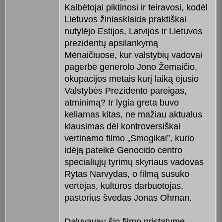
Kalbėtojai piktinosi ir teiravosi, kodėl
Lietuvos žiniasklaida praktiškai
nutylėjo Estijos, Latvijos ir Lietuvos
prezidentų apsilankymą
Mėnaičiuose, kur valstybių vadovai
pagerbė generolo Jono Žemaičio,
okupacijos metais kurį laiką ėjusio
Valstybės Prezidento pareigas,
atminimą? Ir lygia greta buvo
keliamas kitas, ne mažiau aktualus
klausimas dėl kontroversiškai
vertinamo filmo „Smogikai”, kurio
idėją pateikė Genocido centro
specialiųjų tyrimų skyriaus vadovas
Rytas Narvydas, o filmą susuko
vertėjas, kultūros darbuotojas,
pastorius švedas Jonas Ohman.
Dalyvavau šio filmo pristatyme