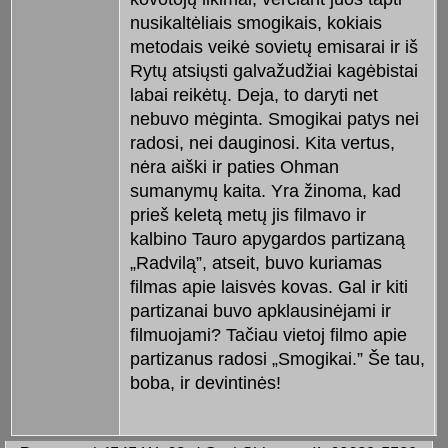
nusikaltėliais smogikais, kokiais
metodais veikė sovietų emisarai ir iš
Rytų atsiųsti galvažudžiai kagėbistai
labai reikėtų. Deja, to daryti net
nebuvo mėginta. Smogikai patys nei
radosi, nei dauginosi. Kita vertus,
nėra aiški ir paties Ohman
sumanymų kaita. Yra žinoma, kad
prieš keletą metų jis filmavo ir
kalbino Tauro apygardos partizaną
„Radvilą”, atseit, buvo kuriamas
filmas apie laisvės kovas. Gal ir kiti
partizanai buvo apklausinėjami ir
filmuojami? Tačiau vietoj filmo apie
partizanus radosi „Smogikai.” Še tau,
boba, ir devintinės!