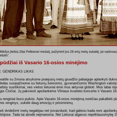
Mikšys įteikia Zitai Petkienei medalį, pažymint jos 28-erių metų sukaktį, jai vadovau
ietutis”.
spūdžiai iš Vasario 16-osios minėjimo
. GENDRIKAS LIKAS
Seattle su žmona atvykome praėjusių metų gruodžio pabaigoje aplankyti dukro
lėdas susipažinome su lietuvių šeimomis, gyvenančiomis Washington valstijo
arbūs susitikimai, nes vietos lietuviai ėmė mus aktyviai globoti. Mus labai rūp
rgis Činčiai. Jų pakviesti apsilankėme Vilniaus kvarteto koncerte ir Vasario 1
u renginiai buvo puikūs. Apie Vasario 16-osios minėjimą norėčiau pakalbėti p
linis renginys, sukėlė daug emocijų ir prisiminimų.
ieš dvidešimt metų negalėjau net įsivaizduoti, kad galėsiu kada nors apsilank
lstijose. Tada tai atrodė neįmanoma. Net Lietuvai atgavus nepriklausomybę 19