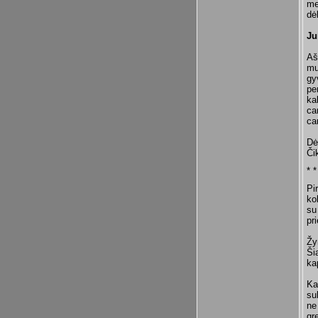
me
dė
Ju
Aš
mu
gy
pe
ka
ca
ca
Dė
Či
* *
Pi
ko
su
pr
Žy
Ši
ka
Ka
su
ne
gr