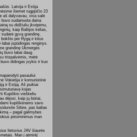
ašūs. Latvija ir Estija
minėsime šiemet rugpjūčio 23
e aš dalyvavau, visa salė
je buvo sudainuota daina
iną su didžiuliu įkvėpimu,
ginių, kaip Baltijos kelias,
r sudarė gyvą grandinę,
 bokšto per Rygą ir kitus
o labai įspūdingas renginys.
rėme grandinę Ukmergės
ių buvo labai daug.
 su trispalvėmis, mėtė
buvo didingas įvykis ir kuo
maparodyti pasauliui
ė Vokietija ir komunistinė
 ir Estiją. Aš puikiai
psimuturiavę kojas
ti Kupiškio vieškeliu
u dėjosi, kaip jų būriai,
odydami kupiškėnams savo
tsidursite Sibire, pas baltas
inkimą – pagal galimybes
 Tokius prisiminimus man
ius lietuvius JAV šiaurės
metais. Man į atmintį