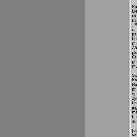
Pu
Li
di
ka
,,
o 
pa
be
mi
Aš
pl
Gr
gė
mu
Ši
Kr
Ru
pr
sp
žy
tr
jė
me
tr
su
Įd
va