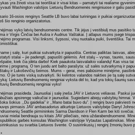
lykas yra žinoti visa tai teoriškai ir visai kitas – pamatyti tai realiame gyveni
lyvauti Washington valstijos Lietuvių Bendruomenės renginiuose ir galiu pasida
sario 16-osios renginys Seattle LB buvo labai turiningas ir puikiai organizuota
ieš šio renginio organizatorius.
nėjimas vyko latvių bendruomenės centre. Tik įėjus į vestibiulį mus pasitiko ta
lma ir Virgis Činčiai bei Aušra ir Audrius Vaštakai. Į atlapus mums įsegė trispa
nėjimo programas. Visi linksmi, šypsosi, visų nuotaika puiki, šventiška. Tai m
timistiškai.
iname į salę, kuri puikiai sutvarkyta ir papuošta. Centras paliktas laisvas, ab
statyti stalai – jie padengti, papuošti gėlėmis. Ant stalų – vynas, taurės, sausai
ešpatie, kiek čia įdėta darbo! Kiek paaukota laisvalaikio valandų! Kas visa ta
ūrime į programą. O ten juodu ant balto parašyta: už salės sutvarkymą ir pap
štakų ir Lukoševičių šeimos. Mums – gerai, mes pabūsime minėjime, pasilink
mo. O jie turės viską sutvarkyti. Iki kelintos valandos nakties jie tą salę sut
lyką: Lietuvių Bendruomenių renginiai vyksta dėl to, kad yra tokių šaunių sava
etuvių Bendruomenių renginiai vyks!
nėjimas prasideda. Jaunuoliai į salę įneša JAV ir Lietuvos vėliavas. Paskui ju
abužiais apsirengę vaikučiai ir jaunuoliai. Sugiedami abiejų valstybių himnai. Va
šoka šokius ,,Du gaideliai” ir ,,Mano batai buvo du”. Į renginį buvo pakviesti ne
 buvęs pirmasis JAV ambasadorius atkurtoje Lietuvos valstybėje Darryl Johnson
ndruomenių Seattle pirmininkės Sarma Davidson ir Flen Karm bei kiti svečiai
etuviai mielai bendrauja su kitais JAV piliečiais, nėra uždarabendruomenė. Min
spublikos garbės konsulas Washington valstijoje Vytautas Lapatinskas. Minėti
sirinkusius su svarbia Lietuvos švente. O susirinkusių į renginį žmonių buvo pi
 *