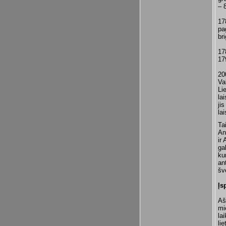
– 
17
pa
br
17
17
20
Va
Li
la
ji
lai
Ta
An
ir
ga
ku
an
šv
Įs
Aš
mi
la
li