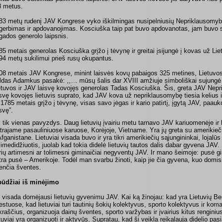
8 metus.
83 metų rudenį JAV Kongrese vyko iškilmingas nusipelniusių Nepriklausomyb
gerbimas ir apdovanojimas. Kosciuška taip pat buvo apdovanotas, jam buvo
igados generolo laipsnis.
85 metais generolas Kosciuška grįžo į tėvynę ir greitai įsijungė į kovas už Li
94 metų sukilimui prieš rusų okupantus.
08 metais JAV Kongrese, minint laisvės kovų pabaigos 325 metines, Lietuvo
ldas Adamkus pasakė: ,,… mūsų šalis dar XVIII amžiuje simboliškai sujung
etuvos ir JAV laisvę kovojęs generolas Tadas Kosciuška. Šis, greta JAV Nep
isvę kovojęs lietuvis suprato, kad JAV kova už nepriklausomybę tiesia kelius ir
s 1785 metais grįžo į tėvynę, visas savo jėgas ir kario patirtį, įgytą JAV, paau
svę”.
i tik vienas pavyzdys. Daug lietuvių įvairiu metu tarnavo JAV kariuomenėje ir
trajame pasauliniuose karuose, Korėjoje, Vietname. Yra jų greta su amerikiečia
 Afganistane. Lietuviai visada buvo ir yra tikri amerikiečių sąjungininkai, lojalū
limedidžiuotis, juolab kad tokia didelė lietuvių tautos dalis dabar gyvena JAV
rių artimesni ar tolimesni giminaičiai negyventų JAV. Ir mano šeimoje: pusė g
tra pusė – Amerikoje. Todėl man svarbu žinoti, kaip jie čia gyvena, kuo domisi, 
enčia šventes.
pūdžiai iš minėjimo
 visada domėjausi lietuvių gyvenimu JAV. Kai ką žinojau: kad yra Lietuvių B
estuose, kad lietuviai turi tautinių šokių kolektyvus, sporto kolektyvus ir kom
ikraščius, organizuoja dainų šventes, sporto varžybas ir įvairius kitus renginiu
etuviai yra organizuoti ir aktyvūs. Supratau, kad ši veikla reikalauja didelio pa