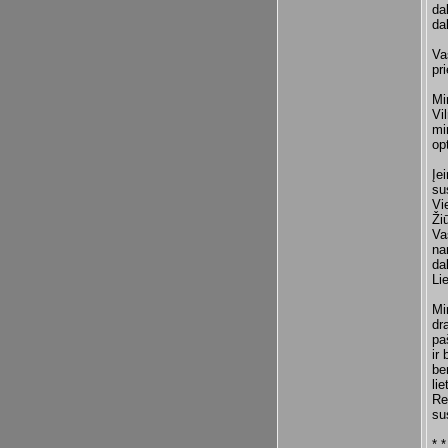
da
da
Va
pr
Mi
Vi
mi
op
Įe
su
Vi
Ži
Va
na
da
Li
Mi
dr
pa
ir
be
li
Re
su
* *