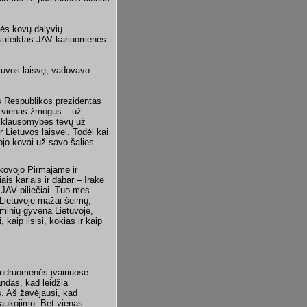
ės kovų dalyvių
 suteiktas JAV kariuomenės
etuvos laisvę, vadovavo
s Respublikos prezidentas
ė vienas žmogus – už
riklausomybės tėvų už
 Lietuvos laisvei. Todėl kai
kojo kovai už savo šalies
 kovojo Pirmajame ir
is kariais ir dabar – Irake
s JAV piliečiai. Tuo mes
. Lietuvoje mažai šeimų,
iminių gyvena Lietuvoje,
kaip ilsisi, kokias ir kaip
endruomenės įvairiuose
andas, kad leidžia
s. Aš žavėjausi, kad
siaukojimo. Bet vienas