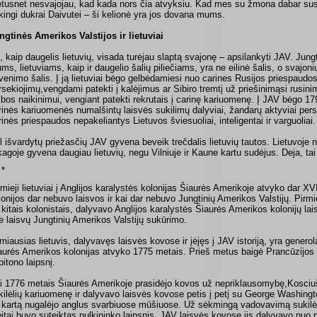
tusnet nesvajojau, kad kada nors čia atvyksiu. Kad mes su žmona dabar s
kingi dukrai Daivutei – ši kelionė yra jos dovana mums.
ngtinės Amerikos Valstijos ir lietuviai
, kaip daugelis lietuvių, visada turėjau slaptą svajonę – apsilankyti JAV. Jung
ms, lietuviams, kaip ir daugelio šalių piliečiams, yra ne eilinė šalis, o svajoni
venimo šalis. Į ją lietuviai bėgo gelbėdamiesi nuo carines Rusijos priespaudo
rsekiojimų,vengdami patekti į kalėjimus ar Sibiro tremtį už priešinimąsi rusinimu
lbos naikinimui, vengiant patekti rekrutais į carinę kariuomenę. Į JAV bėgo 1
rinės kariuomenės numalšintų laisvės sukilimų dalyviai, žandarų aktyviai per
rinės priespaudos nepakeliantys Lietuvos šviesuoliai, inteligentai ir varguoliai.
l išvardytų priežasčių JAV gyvena beveik trečdalis lietuvių tautos. Lietuvoje n
kagoje gyvena daugiau lietuvių, negu Vilniuje ir Kaune kartu sudėjus. Deja, tai
 *
rmieji lietuviai į Anglijos karalystės kolonijas Šiaurės Amerikoje atvyko dar XVII
lonijos dar nebuvo laisvos ir kai dar nebuvo Jungtinių Amerikos Valstijų. Pirmiej
 kitais kolonistais, dalyvavo Anglijos karalystės Šiaurės Amerikos kolonijų lai
ie laisvų Jungtinių Amerikos Valstijų sukūrimo.
miausias lietuvis, dalyvavęs laisvės kovose ir įėjęs į JAV istoriją, yra genero
aurės Amerikos kolonijas atvyko 1775 metais. Prieš metus baigė Prancūzijos 
pitono laipsnį.
i 1776 metais Šiaurės Amerikoje prasidėjo kovos už nepriklausomybę,Kosciu
kilėlių kariuomenę ir dalyvavo laisvės kovose petis į petį su George Washingt
 kartą nugalėjo anglus svarbiuose mūšiuose. Už sėkmingą vadovavimą sukilėl
eitai buvo suteiktas pulkininko laipsnis. JAV laisvės kovose jis dalyvavo nuo 