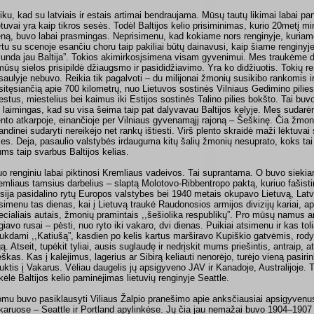
iku, kad su latviais ir estais artimai bendraujama. Mūsų tautų likimai labai pan
etuvai yra kaip tikros sesės. Todėl Baltijos kelio prisiminimas, kurio 20metį 
eną, buvo labai prasmingas. Neprisimenu, kad kokiame nors renginyje, kuriam
rtu su scenoje esančiu choru taip pakiliai būtų dainavusi, kaip šiame renginy
Bunda jau Baltija”. Tokios akimirkosįsimena visam gyvenimui. Mes traukėme da
mūsų sielos prisipildė džiaugsmo ir pasididžiavimo. Yra ko didžiuotis. Tokių ren
saulyje nebuvo. Reikia tik pagalvoti – du milijonai žmonių susikibo rankomis i
sitęsiančią apie 700 kilometrų, nuo Lietuvos sostinės Vilniaus Gedimino pilies
estus, miestelius bei kaimus iki Estijos sostinės Talino pilies bokšto. Tai buv
 laimingas, kad su visa šeima taip pat dalyvavau Baltijos kelyje. Mes suda
ento atkarpoje, einančioje per Vilniaus gyvenamąjį rajoną – Šeškinę. Čia žmon
andinei sudaryti nereikėjo net rankų ištiesti. Virš plento skraidė maži lėktuvai
les. Deja, pasaulio valstybės irdauguma kitų šalių žmonių nesuprato, koks tai 
ms taip svarbus Baltijos kelias.
uo renginiu labai piktinosi Kremliaus vadeivos. Tai suprantama. O buvo siekia
emliaus tamsius darbelius – slaptą Molotovo-Ribbentropo paktą, kuriuo fašistin
sija pasidalino rytų Europos valstybes bei 1940 metais okupavo Lietuvą, Latviją
isimenu tas dienas, kai į Lietuvą traukė Raudonosios armijos divizijų kariai, a
ecialiais autais, žmonių pramintais ,,šešiolika respublikų”. Pro mūsų namus ar
giavo rusai – pėsti, nuo ryto iki vakaro, dvi dienas. Puikiai atsimenu ir kas tolia
aukdami ,,Katiušą”, kasdien po kelis kartus marširavo Kupiškio gatvėmis, r
gą. Atseit, tupėkit tyliai, ausis suglaudę ir nedrįskit mums priešintis, antraip, a
škas. Kas į kalėjimus, lagerius ar Sibirą keliauti nenorėjo, turėjo vieną pasir
auktis į Vakarus. Vėliau daugelis jų apsigyveno JAV ir Kanadoje, Australijoje.
kėlė Baltijos kelio paminėjimas lietuvių renginyje Seattle.
omu buvo pasiklausyti Viliaus Žalpio pranešimo apie anksčiausiai apsigyvenus
karuose – Seattle ir Portland apylinkėse. Jų čia jau nemažai buvo 1904–1907 