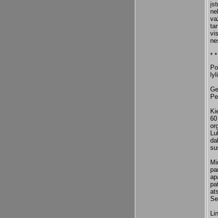
įs
ne
va
ta
vi
ne
* *
Po
ly
Ge
Pe
Ki
60
or
Lu
da
su
Mi
pa
ap
pa
at
Se
Li