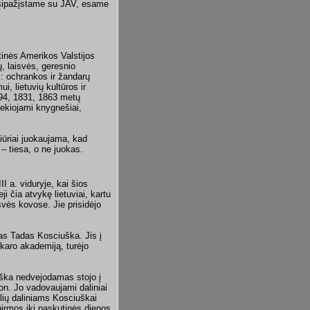
usipažįstame su JAV, esame
tinės Amerikos Valstijos
ų, laisvės, geresnio
s: ochrankos ir žandarų
i, lietuvių kultūros ir
794, 1831, 1863 metų
sekiojami knygnešiai,
iūriai juokaujama, kad
 – tiesa, o ne juokas.
I a. viduryje, kai šios
i čia atvykę lietuviai, kartu
svės kovose. Jie prisidėjo
las Tadas Kosciuška. Jis į
karo akademiją, turėjo
ška nedvejodamas stojo į
on. Jo vadovaujami daliniai
ių daliniams Kosciuškai
pirmos iki paskutinės dienos