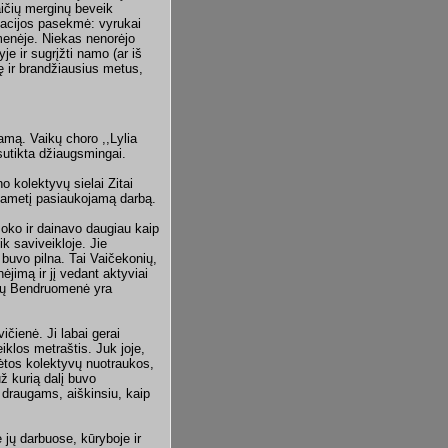
aičių merginų beveik
pacijos pasekmė: vyrukai
menėje. Niekas nenorėjo
e ir sugrįžti namo (ar iš
ę ir brandžiausius metus,
amą. Vaikų choro ,,Lylia
 sutikta džiaugsmingai.
 kolektyvų sielai Zitai
gametį pasiaukojamą darbą.
šoko ir dainavo daugiau kaip
ik saviveikloje. Jie
 buvo pilna. Tai Vaičekonių,
jimą ir jį vedant aktyviai
uvių Bendruomenė yra
ienė. Ji labai gerai
iklos metraštis. Juk joje,
įdėtos kolektyvų nuotraukos,
už kurią dalį buvo
 draugams, aiškinsiu, kaip
jų darbuose, kūryboje ir