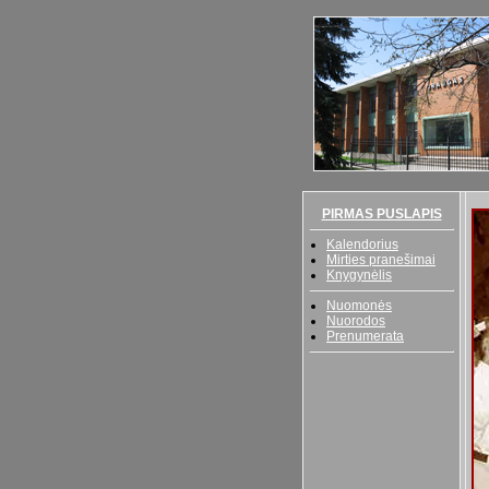
PIRMAS PUSLAPIS
Kalendorius
Mirties pranešimai
Knygynėlis
Nuomonės
Nuorodos
Prenumerata