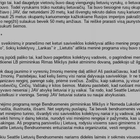
trigo tai, kad daugelyje vietovių buvo daug viengungių lietuvių vyrukų, o lietuv
buvo. Todėl vyrukams trūko nuotakų lietuvaičių. Tai buvo tiesioginė rusų oku
žiavo į JAV, dar neturėdami 20 metų, kad išvengtų rekruto dalios rusų kariuo
rnauti 25 metus okupantų kariuomenėje kažkokiame Rusijos imperijos pakraštyj
so negrįžti) sulaukus beveik 50 metų amžiaus. Tai reiškė prarasti visą jaunyst
sukurti šeimos.
 *
 sveikinimų ir pranešimo net keturi saviveiklos kolektyvai atliko meninę progr
lio”, šokių kolektyvų ,,Lankas” ir ,,Lietutis” atlikta meninė programa visų buvo
rą įspūdį paliko tai, kad buvo pagerbtos kolektyvų vadovės, o pagrindinei meno
tkienei LB pirmininkas Rimas Mikšys įteikė atminimo dovaną, padėkojo už il
ek daug jaunimo ir vyresnių žmonių meninę dalį atliko! Aš paskaičiavau, kad 
 žmonių. Pastebėjau, kad kelių šeimų visi nariai dalyvauja saviveikloje. Ir ne t
ganizavo renginį, parengė salę, priėmė svečius. Žodžiu, kaip sakoma, jų visur
koševičių, Činčių, Vaštakų ir kitos šeimos. Malonu pastebėti, kad ruošiant minė
lyvavo neseniai į JAV atvykę lietuviai ir jų vaikai. Tai rodo, kad Seattle Liet
sitelkusi ir vieninga. Senieji JAV lietuviai sutaria su naujai atvykusiais.
nėjimo programą rengė Bendruomenės pirmininkas Mikšys ir Nomeda Lukoševič
ruošta, iliustruota, išsami. Net septynių puslapių. Tai beveik bendruomenės ve
art minėjimo turinio, išvardyti visi saviveiklos kolektyvų nariai ir jų vadovai, 
teikti himnų ir dainų tekstai, nurodyti visi minėjimo rengėjai ir pažymėta, kas 
sakingas. Aš programą parsivešiu į Lietuvą, rodysiu visiems savo giminėms ir
attle Lietuvių Bendruomenės entuziastai moka organizuotai, vesti renginius.
nkiu Seattle Lietuvių Bendruomenės nariams didelės laimės ir sėkmės visuose 