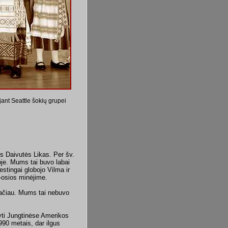
jant Seattle šokių grupei
s Daivutės Likas. Per šv.
je. Mums tai buvo labai
estingai globojo Vilma ir
6-osios minėjime.
lačiau. Mums tai nebuvo
yti Jungtinėse Amerikos
90 metais, dar ilgus