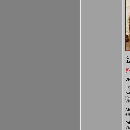
R. 
,,L
Į
DR
Į 
Ka
sv
Vi
Ab
ei
Pr
Va