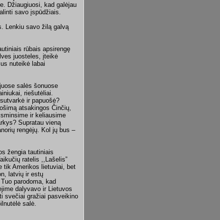
me. Džiaugiuosi, kad galėjau
linti savo įspūdžiais.
s. Lenkiu savo žilą galvą
utiniais rūbais apsirengę
lves juosteles, įteikė
us nuteikė labai
iejuose salės šonuose
niukai, riešutėliai.
i sutvarkė ir papuošė?
uošimą atsakingos Činčių,
sminsime ir keliausime
varkys? Supratau vieną
norių rengėjų. Kol jų bus –
os žengia tautiniais
ikučių ratelis ,,Lašelis”
 tik Amerikos lietuviai, bet
, latvių ir estų
. Tuo parodoma, kad
ėjime dalyvavo ir Lietuvos
 svečiai gražiai pasveikino
lnutėlė salė.