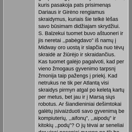
kuris pasakoja pats prisimenąs
Dariaus ir Girėno rengiamus
skraidymus, kuriais šie telkė lėšas
savo būsimam didžiajam skrydžiui.
S. Balzekui tuomet buvo aštuoneri ir
jis neretai ,,pabėgdavo” iš namų į
Midway oro uostą ir slapčia nuo tėvų
skraidė ar žiūrėjo ir skraidančius.
Kas tuomet galėjo pagalvoti, kad per
vieno žmogaus gyvenimo tarpsnį
žmonija taip pažengs į priekį. Kad
netrukus ne tik per Atlantą visi
skraidys pirmyn atgal po keletą kartų
per metus, bet jau ir į Marsą siųs
robotus. Ar šiandieniniai dešimtokai
galėtų įsivaizduoti savo gyvenimą be
kompiuterių, ,,aifonų”, ,,aipodų” ir
kitokių ,,podų”? O jų tėvai ar seneliai