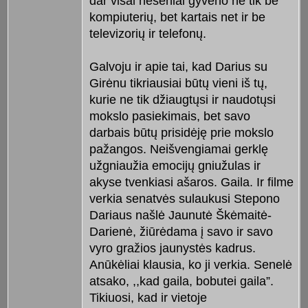
dar visai neseniai gyveno ne tik be
kompiuterių, bet kartais net ir be
televizorių ir telefonų.
Galvoju ir apie tai, kad Darius su
Girėnu tikriausiai būtų vieni iš tų,
kurie ne tik džiaugtųsi ir naudotųsi
mokslo pasiekimais, bet savo
darbais būtų prisidėję prie mokslo
pažangos. Neišvengiamai gerklę
užgniaužia emocijų gniužulas ir
akyse tvenkiasi ašaros. Gaila. Ir filme
verkia senatvės sulaukusi Stepono
Dariaus našlė Jaunutė Škėmaitė-
Darienė, žiūrėdama į savo ir savo
vyro gražios jaunystės kadrus.
Anūkėliai klausia, ko ji verkia. Senelė
atsako, ,,kad gaila, bobutei gaila”.
Tikiuosi, kad ir vietoje