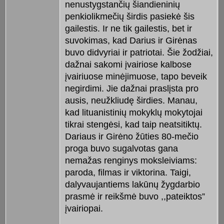
nenustygstančių šiandieninių
penkiolikmečių širdis pasiekė šis
gailestis. Ir ne tik gailestis, bet ir
suvokimas, kad Darius ir Girėnas
buvo didvyriai ir patriotai. Šie žodžiai,
dažnai sakomi įvairiose kalbose
įvairiuose minėjimuose, tapo beveik
negirdimi. Jie dažnai praslįsta pro
ausis, neužkliudę širdies. Manau,
kad lituanistinių mokyklų mokytojai
tikrai stengėsi, kad taip neatsitiktų.
Dariaus ir Girėno žūties 80-mečio
proga buvo sugalvotas gana
nemažas renginys moksleiviams:
paroda, filmas ir viktorina. Taigi,
dalyvaujantiems lakūnų žygdarbio
prasmė ir reikšmė buvo ,,pateiktos”
įvairiopai.