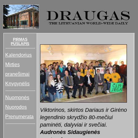
PIRMAS
PUSLAPIS
Kalendorius
Mirties
pranešimai
Knygynėlis
Nuomonės
Nuorodos
Viktorinos, skirtos Dariaus ir Girėno
Prenumerata
legendinio skrydžio 80-mečiui
paminėti, dalyviai ir svečiai.
Audronės Sidaugienės