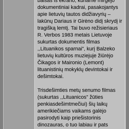
balsas iš ekrano, kuriame mirgėjo
dokumentiniai kadrai, pasakojantys
apie lietuvių tautos didžiavyrių –
lakūnų Dariaus ir Girėno didį skrydį ir
tragišką lemtį. Tai buvo režisieriaus
R. Verbos 1983 metais Lietuvoje
sukurtas dokumentis filmas
,,Lituanikos sparnai”, kurį Balzeko
lietuvių kultūros muziejuje žiūrėjo
Čikagos ir Maironio (Lemont)
lituanistinių mokyklų devintokai ir
dešimtokai.
Trisdešimties metų senumo filmas
(sukurtas ,,Lituanicos” žūties
penkiasdešimtmečiui) šių laikų
amerikiečiams vaikams galėjo
pasirodyti kaip priešistorinis
dinozauras, o tuo labiau ir pats