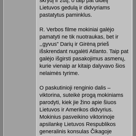
skrydį ir žūtį, o taip pat didelį
Lietuvos gedulą ir didvyriams
pastatytus paminklus.
R. Verbos filme mokiniai galėjo
pamatyti ne tik nuotraukas, bet ir
,,gyvus” Darių ir Girėną prieš
išskrendant nugalėti Atlanto. Taip pat
galėjo išgirsti pasakojimus asmenų,
kurie vienaip ar kitaip dalyvavo šios
nelaimės tyrime.
O paskutinioji renginio dalis –
viktorina, suteikė progą mokiniams
parodyti, kiek jie žino apie šiuos
Lietuvos ir Amerikos didvyrius.
Mokinius pasveikino viktorinoje
apsilankę Lietuvos Respublikos
generalinis konsulas Čikagoje