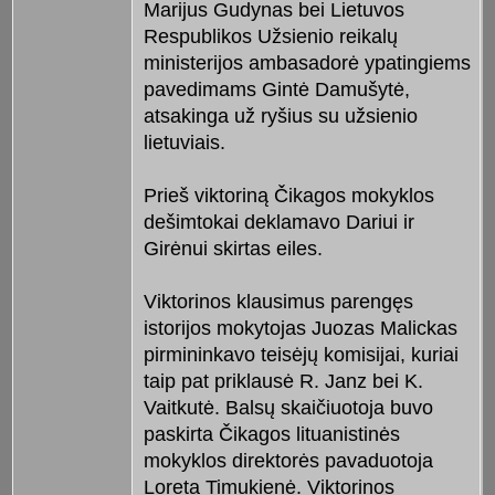
Marijus Gudynas bei Lietuvos
Respublikos Užsienio reikalų
ministerijos ambasadorė ypatingiems
pavedimams Gintė Damušytė,
atsakinga už ryšius su užsienio
lietuviais.
Prieš viktoriną Čikagos mokyklos
dešimtokai deklamavo Dariui ir
Girėnui skirtas eiles.
Viktorinos klausimus parengęs
istorijos mokytojas Juozas Malickas
pirmininkavo teisėjų komisijai, kuriai
taip pat priklausė R. Janz bei K.
Vaitkutė. Balsų skaičiuotoja buvo
paskirta Čikagos lituanistinės
mokyklos direktorės pavaduotoja
Loreta Timukienė. Viktorinos