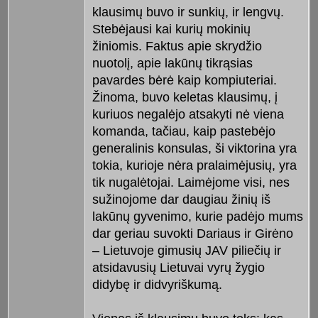
klausimų buvo ir sunkių, ir lengvų.
Stebėjausi kai kurių mokinių
žiniomis. Faktus apie skrydžio
nuotolį, apie lakūnų tikrąsias
pavardes bėrė kaip kompiuteriai.
Žinoma, buvo keletas klausimų, į
kuriuos negalėjo atsakyti nė viena
komanda, tačiau, kaip pastebėjo
generalinis konsulas, ši viktorina yra
tokia, kurioje nėra pralaimėjusių, yra
tik nugalėtojai. Laimėjome visi, nes
sužinojome dar daugiau žinių iš
lakūnų gyvenimo, kurie padėjo mums
dar geriau suvokti Dariaus ir Girėno
– Lietuvoje gimusių JAV piliečių ir
atsidavusių Lietuvai vyrų žygio
didybę ir didvyriškumą.