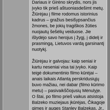
Dariaus ir Girėno skrydis, nors jis
įvyko tik prieš aštuoniasdešimt metų.
Žiūrėjau į filme rodomus istorinius
kadrus – gražius besišypsančius
žmones, be jokių tragiškos žūties
nuojautų šešėlių veiduose. Jie
išlydėjo savo herojus į žygį, į didelį ir
prasmingą, Lietuvos vardą garsinantį
nuotykį.
Žiūrėjau ir galvojau: kaip seniai ir
kartu neseniai visa tai įvyko. Kaip
teigė dokumentinio filmo kūrėjai –
anais laikais Atlantą perskridusiųjų
buvo mažiau, nei dabar (filmo kūrimo
metu) – pasivaikščiojusių Mėnulyje.
O štai, po filmo prieš vaikus atsistoja
Balzeko muziejaus įkūrėjas, Čikagoje
gimęs ir augęs Stanley Balzekas, Jr.,