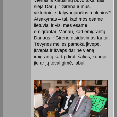
Vienas iš klausimų buvo toks: kas
sieja Darių ir Girėną ir mus,
viktorinioje dalyvaujančius mokinius?
Atsakymas – tai, kad mes esame
lietuviai ir visi mes esame
emigrantai. Manau, kad emigrantų
Dariaus ir Girėno atsidavimas tautai,
Tėvynės meilės pamoka įkvėpė,
įkvepia ir įkvėps dar ne vieną
imigrantų kartą dirbti šalies, kurioje
jie ar jų tėvai gimė, labui.