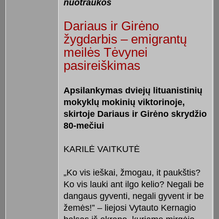
nuotraukos
Dariaus ir Girėno
žygdarbis – emigrantų
meilės Tėvynei
pasireiškimas
Apsilankymas dviejų lituanistinių
mokyklų mokinių viktorinoje,
skirtoje Dariaus ir Girėno skrydžio
80-mečiui
KARILĖ VAITKUTĖ
„Ko vis ieškai, žmogau, it paukštis?
Ko vis lauki ant ilgo kelio? Negali be
dangaus gyventi, negali gyvent ir be
žemės!” – liejosi Vytauto Kernagio