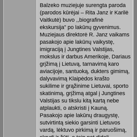
Balzeko muziejuje surengta paroda
(parodos kūrėjai – Rita Janz ir Karilė
Vaitkutė) buvo ,,biografinė
ekskursija” po lakūnų gyvenimus.
Muziejaus direktorė R. Janz vaikams
pasakojo apie lakūnų vaikystę,
imigraciją į Jungtines Valstijas,
mokslus ir darbus Amerikoje, Dariaus
grįžimą į Lietuvą, tarnavimą karo
aviacijoje, santuoką, dukters gimimą,
dalyvavimą Klaipėdos krašto
sukilime ir grąžinime Lietuvai, sporto
skatinimą, grįžimą atgal į Jungtines
Valstijas su tikslu kitą kartą nebe
atplaukti, o atskristi į Kauną.
Pasakojo apie lakūnų draugystę,
sutvirtintą siekio garsinti Lietuvos
vardą, lėktuvo pirkimą ir paruošimą,