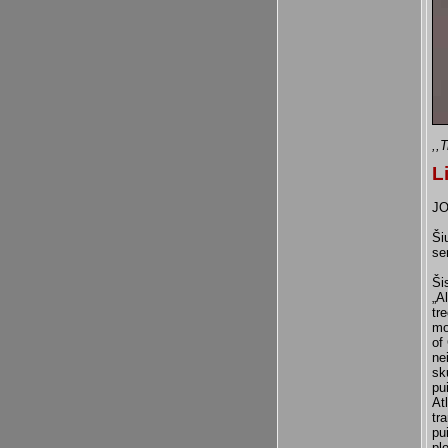
,,
L
JO
Ši
se
Ši
„A
tr
mo
of
ne
sk
pu
At
tr
pu
pl