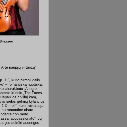
tina.com
Arte naujųjų virtuozų”
 11”, kurio pirmoji dalis
ivo” – romantiška nuotaika;
ško charakterio „Allegro
Picasso kūrinio „The Faces
spanijos civilinį karą,
 iš sielos gelmių kylančius
 D-moll”, kuris reikalauja
 su romantine aistra.
 „Andante con moto
ro assai apppassionato”. Jų
tacijos sukėlė audringus