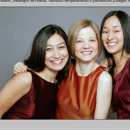
rodanti „valdingos technikos, rafinuoto temperamento ir įtikinančios įžvalgos 