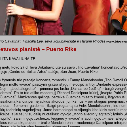
Trio Cavatina”:
Priscilla Lee,
Ieva Jokubavičiūtė
ir
Harumi Rhodes
www.triocava
ietuvos pianistė – Puerto Rike
LITA KAVALIŪNAITĖ.
ų metų kovo 27 d. Ieva Jokubavičiūtė su savo „Trio Cavatina” koncertavo „Pro 
rijoje „Centro de Bellas Artes” salėje, San Juan, Puerto Rike.
s žymusis trio pradėjo koncertą romantiniu Fanny Mendelssohn „Trio D-moll Op.
llegro molto vivace” pasižymi gražia stygų melodija; antroji „Andante express
ečioji – „Lied allegretto” – primena jos brolio „Dainas be žodžių” ir baigė vengri
derato”. Po to trio atliko modernųjį Richard Danielpour kūrinį, įkvėptą Pablo 
 Guernica”. Muzikantės galingai perteikė Guernica miesto žmonių, išgyvenusių I
išsakomą kančią per nejaukius akordus, jų riksmus – per staigius perėjimus, o
undus – žemomis gaidomis. Baigė programą su Felix Mendelssohn „Trio num. 1
ikių techninių sugebėjimų. Jame harmoningai susijungia klasikinis santūrumas
likėjos įsijautė į visų dalių nuotaikas: gyvojo „Molto allegro y agitato”; lyrinio
anquillo”, žaismingojo „Scherzo: leggiero y vivace” ir audringojo „Finale: alleg
ikios romantikų sesers ir brolio Mendelssohn ir moderniojo Danielpour interpre
ojimus, vis kvietusius jaunąsias virtuozes į sceną.