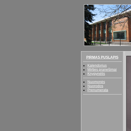
PIRMAS PUSLAPIS
Kalendorius
Mirties pranešimai
Knygynėlis
Nuomonės
Nuorodos
Prenumerata