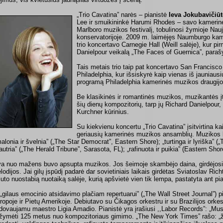
„Trio Cavatina” narės – pianistė
Ieva Jokubavičiūt
Lee ir smuikininkė Harumi Rhodes – savo kamerin
Marlboro muzikos festivalį, tobulinosi žymioje Nauj
konservatorijoje. 2009 m. laimėjęs Naumburgo ka
trio koncertavo Carnegie Hall (Weill salėje), kur pi
Danielpour veikalą „The Faces of Guernica”, parašy
Tais metais trio taip pat koncertavo San Francisco 
Philadelphia, kur išsiskyrė kaip vienas iš jauniausi
programą Philadelphia kamerinės muzikos draugijos
Be klasikinės ir romantinės muzikos, muzikantės įtr
šių dienų kompozitorių, tarp jų Richard Danielpour,
Kurchner kūrinius.
Su kiekvienu koncertu „Trio Cavatina” įsitvirtina ka
geriausių kamerinės muzikos ansamblių. Muzikos kr
malonia ir švelnia” („The Star Democrat”, Eastern Shore); „turtinga ir lyriška” („
 jautria” („The Herald Tribune”, Sarasota, FL); „rafinuota ir puikia” (Eastern Sho
va nuo mažens buvo apsupta muzikos. Jos šeimoje skambėjo daina, girdėjosi
lodijos. Jai gilų įspūdį padarė dar sovietiniais laikais girdėtas Sviatoslav Rich
juto nuostabią nuotaiką salėje, kurią apšvietė vien tik lempa, pastatyta ant pi
 „gilaus emocinio atsidavimo plačiam repertuarui” („The Wall Street Journal”) 
ropoje ir Pietų Amerikoje. Debiutavo su Čikagos orkestru ir su Brazilijos orkes
dovaujamu maestro Ligia Amadio. Pianistė yra įrašiusi ,,Labor Records”: „Music
žymėti 125 metus nuo kompozitoriaus gimimo. „The New York Times” rašo: „ž