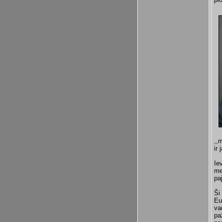
,,
ir
Ie
me
pa
Ši
Eu
va
pa