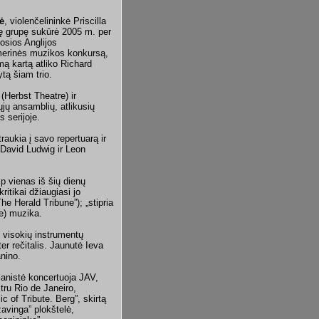
ė
, violenčelininkė Priscilla
ę grupę sukūrė 2005 m. per
osios Anglijos
merinės muzikos konkursą,
rmą kartą atliko Richard
tą šiam trio.
(Herbst Theatre) ir
ųjų ansamblių, atlikusių
 serijoje.
aukia į savo repertuarą ir
 David Ludwig ir Leon
ip vienas iš šių dienų
itikai džiaugiasi jo
The Herald Tribune”); „stipria
re) muzika.
 visokių instrumentų
ter rečitalis. Jaunutė Ieva
anino.
pianistė koncertuoja JAV,
tru Rio de Janeiro,
 of Tribute. Berg”, skirtą
avinga” plokštelė,