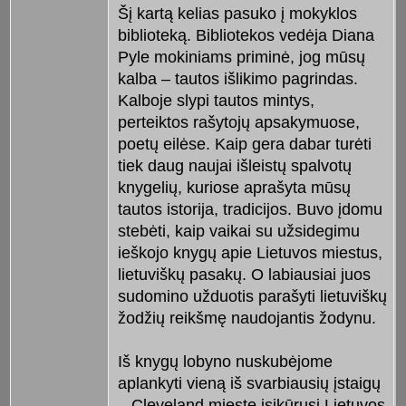
Šį kartą kelias pasuko į mokyklos
biblioteką. Bibliotekos vedėja Diana
Pyle mokiniams priminė, jog mūsų
kalba – tautos išlikimo pagrindas.
Kalboje slypi tautos mintys,
perteiktos rašytojų apsakymuose,
poetų eilėse. Kaip gera dabar turėti
tiek daug naujai išleistų spalvotų
knygelių, kuriose aprašyta mūsų
tautos istorija, tradicijos. Buvo įdomu
stebėti, kaip vaikai su užsidegimu
ieškojo knygų apie Lietuvos miestus,
lietuviškų pasakų. O labiausiai juos
sudomino užduotis parašyti lietuviškų
žodžių reikšmę naudojantis žodynu.
Iš knygų lobyno nuskubėjome
aplankyti vieną iš svarbiausių įstaigų
– Cleveland mieste įsikūrusį Lietuvos