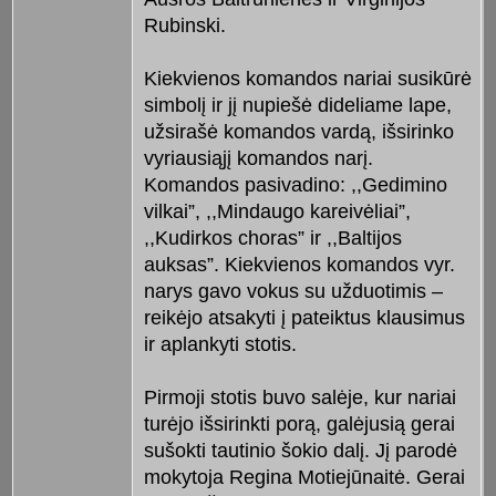
Rubinski.
Kiekvienos komandos nariai susikūrė
simbolį ir jį nupiešė dideliame lape,
užsirašė komandos vardą, išsirinko
vyriausiąjį komandos narį.
Komandos pasivadino: ,,Gedimino
vilkai”, ,,Mindaugo kareivėliai”,
,,Kudirkos choras” ir ,,Baltijos
auksas”. Kiekvienos komandos vyr.
narys gavo vokus su užduotimis –
reikėjo atsakyti į pateiktus klausimus
ir aplankyti stotis.
Pirmoji stotis buvo salėje, kur nariai
turėjo išsirinkti porą, galėjusią gerai
sušokti tautinio šokio dalį. Jį parodė
mokytoja Regina Motiejūnaitė. Gerai