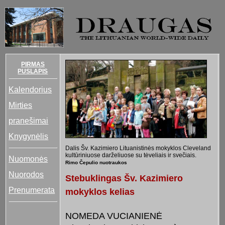
PIRMAS
PUSLAPIS
Kalendorius
Mirties
pranešimai
Knygynėlis
Dalis Šv. Kazimiero Lituanistinės mokyklos Cleveland
kultūriniuose darželiuose su tėveliais ir svečiais.
Nuomonės
Rimo Čepulio nuotraukos
Nuorodos
Stebuklingas Šv. Kazimiero
Prenumerata
mokyklos kelias
NOMEDA VUCIANIENĖ