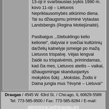
13-oji ir svarbiausias įvykis 1990 m.
kovo 11-oji – Lietuvos
Nepriklausomybės atkūrimo diena.
Tai su džiaugsmu priminė Vytautas
Landsbergis (Regina Motiejūnaitė).
Pasibaigus ,,Stebuklingo kelio
kelionei”, dalyviai ir svečiai kultūrinių
darželių kalnelyje įsmeigė po mažą
Lietuvos trispalvę. Vėjas lengvai
žaidė su trispalvėmis, primindamas,
kad čia mes, Lietuvos ateitis – vaikai,
džiaugsmingai skanduojantys
mokyklos šūkį: ,,Mokslas, Žodis ir
Daina jungia mus Tėvynė – Lietuva!”
Draugas
/ 4545 W. 63rd St. / Chicago, IL 60629-5589
Tel: 773-585-9500 / Fax: 773-585-8284 / E-mail:
administracija@draugas.org