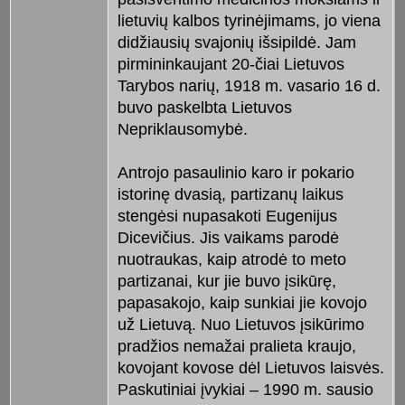
lietuvių kalbos tyrinėjimams, jo viena
didžiausių svajonių išsipildė. Jam
pirmininkaujant 20-čiai Lietuvos
Tarybos narių, 1918 m. vasario 16 d.
buvo paskelbta Lietuvos
Nepriklausomybė.
Antrojo pasaulinio karo ir pokario
istorinę dvasią, partizanų laikus
stengėsi nupasakoti Eugenijus
Dicevičius. Jis vaikams parodė
nuotraukas, kaip atrodė to meto
partizanai, kur jie buvo įsikūrę,
papasakojo, kaip sunkiai jie kovojo
už Lietuvą. Nuo Lietuvos įsikūrimo
pradžios nemažai pralieta kraujo,
kovojant kovose dėl Lietuvos laisvės.
Paskutiniai įvykiai – 1990 m. sausio