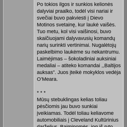
Po tokios ilgos ir sunkios kelionės
dalyviai praalko, todėl visi nariai ir
svečiai buvo pakviesti į Dievo
Motinos svetainę, kur laukė vaišės.
Tuo metu, kol visi vaišinosi, buvo
skaičiuojami dalyvavusių komandų
narių surinkti vertinimai. Nugalėtojų
paskelbimo laukėme su nekantrumu.
Laimėjimas – šokoladiniai auksiniai
medaliai – atiteko komandai ,,Baltijos
auksas”. Juos įteikė mokyklos vedėja
O’Meara.
* * *
Mūsų stebuklingas kelias toliau
pėsčiomis jau buvo sunkiai
įveikiamas. Todėl toliau keliavome
automobiliais į Cleveland Kultūrinius
darželius. Baiminomės, jog iš ryto