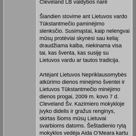
Cleveland LB valdybos narè
Šiandien stovime ant Lietuvos vardo
Tūkstantmečio paminėjimo
slenksčio. Susimąstai, kaip nelengvai
mūsų protėviai skynėsi sau kelią:
draudžiama kalba, niekinama visa
tai, kas šventa, kas susiję su
Lietuvos vardu ar tautos tradicija.
Artėjant Lietuvos Nepriklausomybės
atkūrimo dienos minėjimo šventei ir
Lietuvos Tūkstantmečio minėjimo
dienos progai, 2009 m. kovo 7 d.
Cleveland Šv. Kazimiero mokykloje
įvyko didelis ir gražus renginys,
skirtas šioms mūsų Lietuvai
svarbioms datoms. Šeštadienio rytą
mokyklos vedėja Aida O’Meara kartu