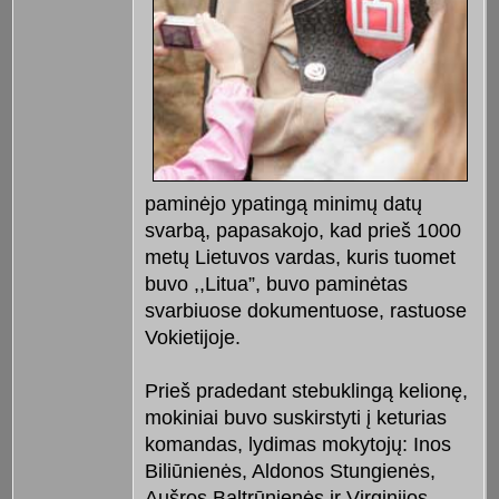
paminėjo ypatingą minimų datų
svarbą, papasakojo, kad prieš 1000
metų Lietuvos vardas, kuris tuomet
buvo ,,Litua”, buvo paminėtas
svarbiuose dokumentuose, rastuose
Vokietijoje.
Prieš pradedant stebuklingą kelionę,
mokiniai buvo suskirstyti į keturias
komandas, lydimas mokytojų: Inos
Biliūnienės, Aldonos Stungienės,
Aušros Baltrūnienės ir Virginijos