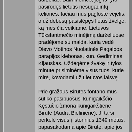
pasirodęs lietutis nesugadintų
kelionės, tačiau mus paglostė vėjelis,
o už debesų pasislėpęs lietus žvelgė,
ką mes čia veikiame. Lietuvos
Tūkstantmečio minėjimą darželiuose
pradėjome su malda, kurią vedė
Dievo Motinos Nuolatinės Pagalbos
parapijos klebonas, kun. Gediminas
Kijauskas. Uždegėme žvakę ir tylos
minute prisiminėme visus tuos, kurie
mirė, kovodami už Lietuvos laisvę.
Prie gražaus Birutės fontano mus
sutiko pasipuošusi kunigaikščio
Kęstučio žmona kunigaikštienė
Birutė (Audra Bielinienė). Ji tarsi
perkėlė visus į istorinius 1349 metus,
papasakodama apie Birutę, apie jos