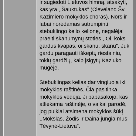
ir sugiedoti Lietuvos himną, atsakyti,
kas yra ,,Šauktukas” (Cleveland Šv.
Kazimiero mokyklos choras). Nors ir
labai norėdamas sutrumpinti
stebuklingo kelio kelionę, negalėjai
praeiti skanumynų stoties ,,Oi, koks
gardus kvapas, oi skanu, skanu”. Juk
gardu paragauti iškeptų riestainių,
tokių gardžių, kaip įsigytų Kaziuko
mugėje.
Stebuklingas kelias dar vingiuoja iki
mokyklos raštinės. Čia pasitinka
mokyklos vedėja. Ji papasakojo, kas
atliekama raštinėje, o vaikai parodė,
jog puikiai atsimena mokyklos šūkį
,,Mokslas, Žodis ir Daina jungia mus
Tėvynė-Lietuva”.