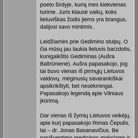
poeto širdyje, kurią mes kiekvienas
turime. Juris klausė vaikų, koks
lietuviškas žodis jiems yra brangus,
dalijosi savo mintimis.
Leidžiamės prie Gedimino stulpų. O
čia mūsų jau laukia lietuvis barzdotis,
kunigaikštis Gediminas (Aušra
Baltrūnienė). Aušra papasakojo, jog
tai buvo vienas iš pirmųjų Lietuvos
valdovų, mėginusių savarankiškai
apsikrikštyti, bet nesėkmingai.
Papasakojo legendą apie Vilniaus
įkūrimą.
Dar vienas iš žymių Lietuvos veikėjų,
apie kurį papasakojo Rimas Čepulis,
tai – dr. Jonas Basanavičius. Be
pasišventimo medicinos mokslams ir