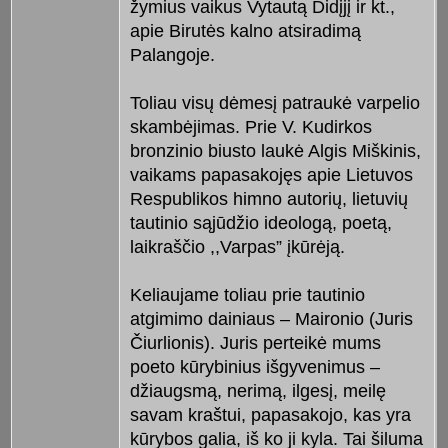
žymius vaikus Vytautą Didįjį ir kt.,
apie Birutės kalno atsiradimą
Palangoje.
Toliau visų dėmesį patraukė varpelio
skambėjimas. Prie V. Kudirkos
bronzinio biusto laukė Algis Miškinis,
vaikams papasakojęs apie Lietuvos
Respublikos himno autorių, lietuvių
tautinio sąjūdžio ideologą, poetą,
laikraščio ,,Varpas” įkūrėją.
Keliaujame toliau prie tautinio
atgimimo dainiaus – Maironio (Juris
Čiurlionis). Juris perteikė mums
poeto kūrybinius išgyvenimus –
džiaugsmą, nerimą, ilgesį, meilę
savam kraštui, papasakojo, kas yra
kūrybos galia, iš ko ji kyla. Tai šiluma