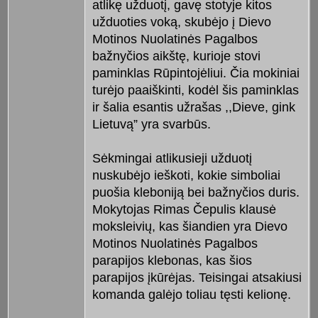
atlikę užduotį, gavę stotyje kitos
užduoties voką, skubėjo į Dievo
Motinos Nuolatinės Pagalbos
bažnyčios aikštę, kurioje stovi
paminklas Rūpintojėliui. Čia mokiniai
turėjo paaiškinti, kodėl šis paminklas
ir šalia esantis užrašas ,,Dieve, gink
Lietuvą” yra svarbūs.
Sėkmingai atlikusieji užduotį
nuskubėjo ieškoti, kokie simboliai
puošia kleboniją bei bažnyčios duris.
Mokytojas Rimas Čepulis klausė
moksleivių, kas šiandien yra Dievo
Motinos Nuolatinės Pagalbos
parapijos klebonas, kas šios
parapijos įkūrėjas. Teisingai atsakiusi
komanda galėjo toliau tęsti kelionę.