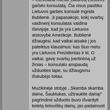
garbės konsulatą. Čia visus pasitiko
Lietuvos garbės konsulė Ingrida
Bublienė. Ji papasakojo, kokį svarbų
vaidmenį konsulatas vaidina
išeivijoje, kad jis yra Lietuvos
atstovybė Amerikoje. Bublienė
džiaugėsi, kad vaikai atsakė į jos
pateiktus klausimus: kas šiuo metu
yra Lietuvos Prezidentas ir kt. O
vaikai, gavę svarbų įvertinimą už
žinias – konsulato anspaudą
užduoties lape, su džiaugsmu
išskubėjo toliau.
Muzikinėje stotyje ,,Skamba skamba
daina, Šauktukas, užtraukite dainą!”
pagrindinė užduotis buvo išvardyti
keletą lietuviškų dainų, jas padainuoti