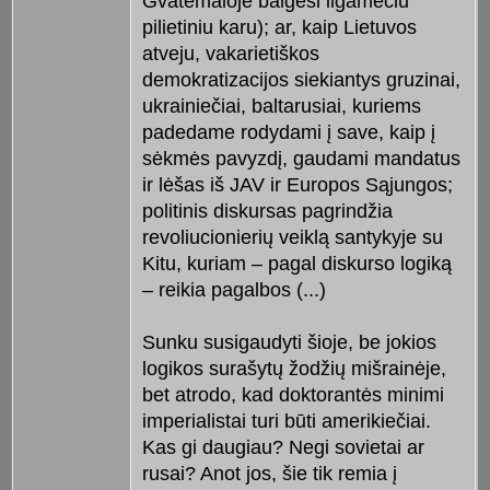
Gvatemaloje baigėsi ilgamečiu
pilietiniu karu); ar, kaip Lietuvos
atveju, vakarietiškos
demokratizacijos siekiantys gruzinai,
ukrainiečiai, baltarusiai, kuriems
padedame rodydami į save, kaip į
sėkmės pavyzdį, gaudami mandatus
ir lėšas iš JAV ir Europos Sąjungos;
politinis diskursas pagrindžia
revoliucionierių veiklą santykyje su
Kitu, kuriam – pagal diskurso logiką
– reikia pagalbos (...)
Sunku susigaudyti šioje, be jokios
logikos surašytų žodžių mišrainėje,
bet atrodo, kad doktorantės minimi
imperialistai turi būti amerikiečiai.
Kas gi daugiau? Negi sovietai ar
rusai? Anot jos, šie tik remia į