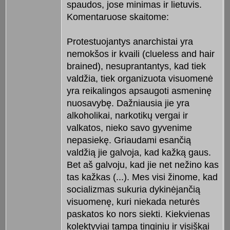
spaudos, jose minimas ir lietuvis.
Komentaruose skaitome:
Protestuojantys anarchistai yra
nemokšos ir kvaili (clueless and hair
brained), nesuprantantys, kad tiek
valdžia, tiek organizuota visuomenė
yra reikalingos apsaugoti asmeninę
nuosavybę. Dažniausia jie yra
alkoholikai, narkotikų vergai ir
valkatos, nieko savo gyvenime
nepasiekę. Griaudami esančią
valdžią jie galvoja, kad kažką gaus.
Bet aš galvoju, kad jie net nežino kas
tas kažkas (...). Mes visi žinome, kad
socializmas sukuria dykinėjančią
visuomenę, kuri niekada neturės
paskatos ko nors siekti. Kiekvienas
kolektyviai tampa tinginiu ir visiškai