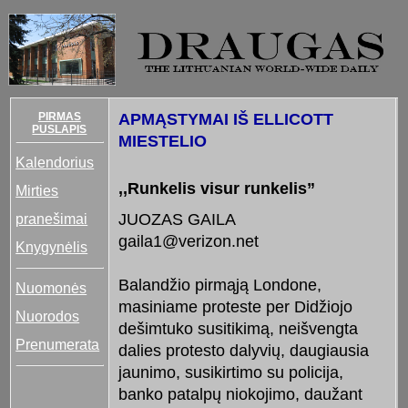
PIRMAS
APMĄSTYMAI IŠ ELLICOTT
PUSLAPIS
MIESTELIO
Kalendorius
,,Runkelis visur runkelis”
Mirties
pranešimai
JUOZAS GAILA
gaila1@verizon.net
Knygynėlis
Balandžio pirmąją Londone,
Nuomonės
masiniame proteste per Didžiojo
Nuorodos
dešimtuko susitikimą, neišvengta
Prenumerata
dalies protesto dalyvių, daugiausia
jaunimo, susikirtimo su policija,
banko patalpų niokojimo, daužant