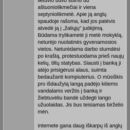
lietuvio buvo suimti du
aštuoniolikmečiai ir viena
septyniolikmetė. Apie ją anglų
spaudoje rašoma, kad jos patėvis
atvedė ją į „žaliųjų” judėjimą.
Būdama trylikametė ji metė mokyklą,
neturėjo nuolatinės gyvenamosios
vietos. Neturėdama darbo stumdėsi
po kraštą, protestuodama prieš naujų
kelių, tiltų statybas. Siausti į banką ji
atėjo prisigėrusi alaus, suimta
bedaužanti kompiuterius. O mūsiškis
pro išdaužytą langą padėjo kitiems
vandalams veržtis į banką ir
žiebtuvėliu bandė uždegti lango
užuolaidas. Jis bus teisiamas birželio
mėn.
Internete gana daug iškarpų iš anglų