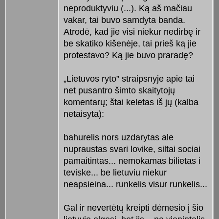
neproduktyviu (...). Ką aš mačiau
vakar, tai buvo samdyta banda.
Atrodė, kad jie visi niekur nedirbę ir
be skatiko kišenėje, tai prieš ką jie
protestavo? Ką jie buvo praradę?
„Lietuvos ryto” straipsnyje apie tai
net pusantro šimto skaitytojų
komentarų; štai keletas iš jų (kalba
netaisyta):
bahurelis nors uzdarytas ale
nupraustas svari lovike, siltai sociai
pamaitintas... nemokamas bilietas i
teviske... be lietuviu niekur
neapsieina... runkelis visur runkelis...
Gal ir nevertėtų kreipti dėmesio į šio