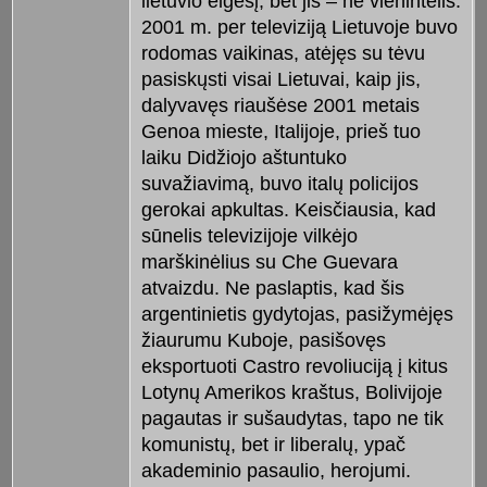
lietuvio elgesį, bet jis – ne vienintelis.
2001 m. per televiziją Lietuvoje buvo
rodomas vaikinas, atėjęs su tėvu
pasiskųsti visai Lietuvai, kaip jis,
dalyvavęs riaušėse 2001 metais
Genoa mieste, Italijoje, prieš tuo
laiku Didžiojo aštuntuko
suvažiavimą, buvo italų policijos
gerokai apkultas. Keisčiausia, kad
sūnelis televizijoje vilkėjo
marškinėlius su Che Guevara
atvaizdu. Ne paslaptis, kad šis
argentinietis gydytojas, pasižymėjęs
žiaurumu Kuboje, pasišovęs
eksportuoti Castro revoliuciją į kitus
Lotynų Amerikos kraštus, Bolivijoje
pagautas ir sušaudytas, tapo ne tik
komunistų, bet ir liberalų, ypač
akademinio pasaulio, herojumi.