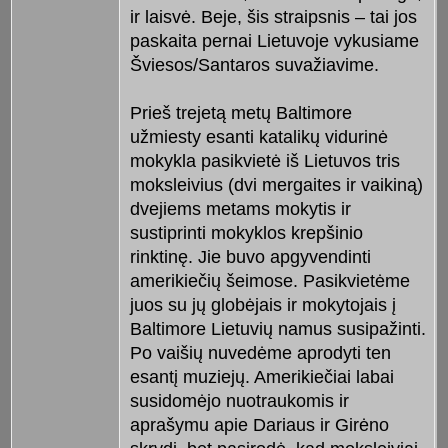
ir laisvė. Beje, šis straipsnis – tai jos
paskaita pernai Lietuvoje vykusiame
Šviesos/Santaros suvažiavime.
Prieš trejetą metų Baltimore
užmiesty esanti katalikų vidurinė
mokykla pasikvietė iš Lietuvos tris
moksleivius (dvi mergaites ir vaikiną)
dvejiems metams mokytis ir
sustiprinti mokyklos krepšinio
rinktinę. Jie buvo apgyvendinti
amerikiečių šeimose. Pasikvietėme
juos su jų globėjais ir mokytojais į
Baltimore Lietuvių namus susipažinti.
Po vaišių nuvedėme aprodyti ten
esantį muziejų. Amerikiečiai labai
susidomėjo nuotraukomis ir
aprašymu apie Dariaus ir Girėno