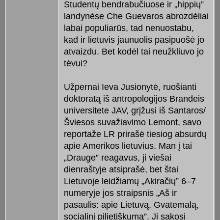
Studentų bendrabučiuose ir „hippių”
landynėse Che Guevaros abrozdėliai
labai populiarūs, tad nenuostabu,
kad ir lietuvis jaunuolis pasipuošė jo
atvaizdu. Bet kodėl tai neužkliuvo jo
tėvui?
Užpernai Ieva Jusionytė, ruošianti
doktoratą iš antropologijos Brandeis
universitete JAV, grįžusi iš Santaros/
Šviesos suvažiavimo Lemont, savo
reportaže LR prirašė tiesiog absurdų
apie Amerikos lietuvius. Man į tai
„Drauge” reagavus, ji viešai
dienraštyje atsiprašė, bet štai
Lietuvoje leidžiamų „Akiračių” 6–7
numeryje jos straipsnis „Aš ir
pasaulis: apie Lietuvą, Gvatemalą,
socialinį pilietiškumą”. Ji sakosi