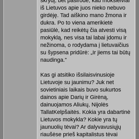
skrydį, bet pasirodė, kad moksleiviai
iš Lietuvos apie juos nieko nebuvo
girdėję. Tad aiškino mano žmona ir
dukra. Po to viena amerikietė
pasiūlė, kad reikėtų čia atvesti visą
mokyklą, nes visa tai labai įdomu ir
nežinoma, o rodydama į lietuvaičius
su šypsena pridūrė: „Ir jiems tai būtų
naudinga.”
Kas gi atsitiko išsilaisvinusioje
Lietuvoje su jaunimu? Juk net
sovietiniais laikais buvo sukurtos
dainos apie Darių ir Girėną,
dainuojamos Aliukų, Nijolės
TallatKelpšaitės. Kokia yra dabartinė
Lietuvos mokykla? Kokie yra tų
jaunuolių tėvai? Ar dalyvavusiųjų
riaušėse prieš kapitalistus tėvai