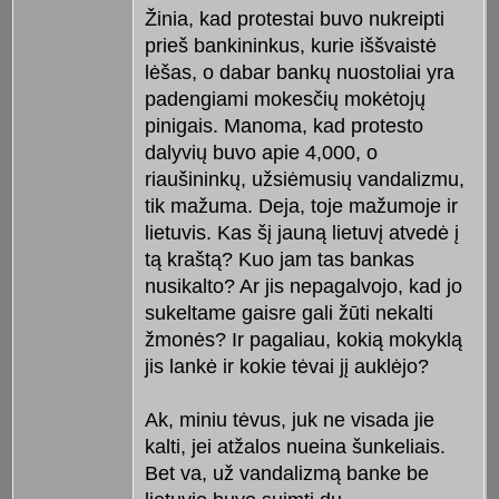
Žinia, kad protestai buvo nukreipti
prieš bankininkus, kurie iššvaistė
lėšas, o dabar bankų nuostoliai yra
padengiami mokesčių mokėtojų
pinigais. Manoma, kad protesto
dalyvių buvo apie 4,000, o
riaušininkų, užsiėmusių vandalizmu,
tik mažuma. Deja, toje mažumoje ir
lietuvis. Kas šį jauną lietuvį atvedė į
tą kraštą? Kuo jam tas bankas
nusikalto? Ar jis nepagalvojo, kad jo
sukeltame gaisre gali žūti nekalti
žmonės? Ir pagaliau, kokią mokyklą
jis lankė ir kokie tėvai jį auklėjo?
Ak, miniu tėvus, juk ne visada jie
kalti, jei atžalos nueina šunkeliais.
Bet va, už vandalizmą banke be