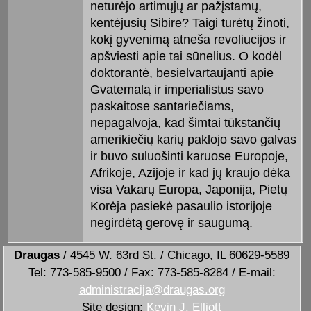
neturėjo artimųjų ar pažįstamų,
kentėjusių Sibire? Taigi turėtų žinoti,
kokį gyvenimą atneša revoliucijos ir
apšviesti apie tai sūnelius. O kodėl
doktorantė, besielvartaujanti apie
Gvatemalą ir imperialistus savo
paskaitose santariečiams,
nepagalvoja, kad šimtai tūkstančių
amerikiečių karių paklojo savo galvas
ir buvo suluošinti karuose Europoje,
Afrikoje, Azijoje ir kad jų kraujo dėka
visa Vakarų Europa, Japonija, Pietų
Korėja pasiekė pasaulio istorijoje
negirdėtą gerovę ir saugumą.
Draugas
/ 4545 W. 63rd St. / Chicago, IL 60629-5589
Tel: 773-585-9500 / Fax: 773-585-8284 / E-mail:
administracija@draugas.org
Site design:
Kevin J. Elliott