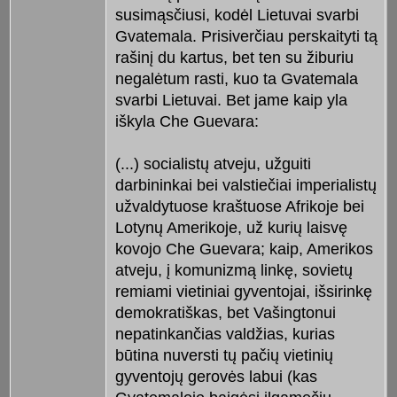
susimąsčiusi, kodėl Lietuvai svarbi
Gvatemala. Prisiverčiau perskaityti tą
rašinį du kartus, bet ten su žiburiu
negalėtum rasti, kuo ta Gvatemala
svarbi Lietuvai. Bet jame kaip yla
iškyla Che Guevara:
(...) socialistų atveju, užguiti
darbininkai bei valstiečiai imperialistų
užvaldytuose kraštuose Afrikoje bei
Lotynų Amerikoje, už kurių laisvę
kovojo Che Guevara; kaip, Amerikos
atveju, į komunizmą linkę, sovietų
remiami vietiniai gyventojai, išsirinkę
demokratiškas, bet Vašingtonui
nepatinkančias valdžias, kurias
būtina nuversti tų pačių vietinių
gyventojų gerovės labui (kas