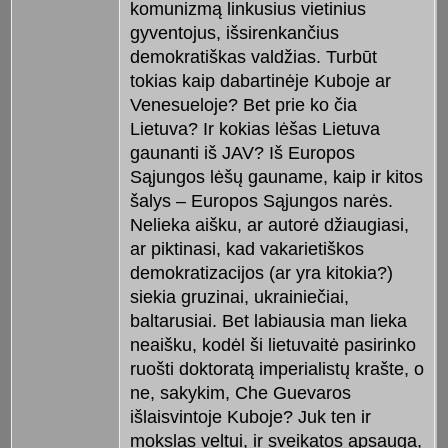
komunizmą linkusius vietinius
gyventojus, išsirenkančius
demokratiškas valdžias. Turbūt
tokias kaip dabartinėje Kuboje ar
Venesueloje? Bet prie ko čia
Lietuva? Ir kokias lėšas Lietuva
gaunanti iš JAV? Iš Europos
Sąjungos lėšų gauname, kaip ir kitos
šalys – Europos Sąjungos narės.
Nelieka aišku, ar autorė džiaugiasi,
ar piktinasi, kad vakarietiškos
demokratizacijos (ar yra kitokia?)
siekia gruzinai, ukrainiečiai,
baltarusiai. Bet labiausia man lieka
neaišku, kodėl ši lietuvaitė pasirinko
ruošti doktoratą imperialistų krašte, o
ne, sakykim, Che Guevaros
išlaisvintoje Kuboje? Juk ten ir
mokslas veltui, ir sveikatos apsauga,