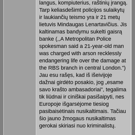
langus, kompiuterius, raštinių įrangą.
Tarp keliasdešimt policijos sulaikytų
ir laukiančių teismo yra ir 21 metų
lietuvis Mindaugas Lenartavičius. Jis
kaltinamas bandymu sukelti gaisrą
banke (,,A Metropolitan Police
spokesman said a 21-year-old man
was charged with arson recklessly
endangering life over the damage at
the RBS branch in central London.”)
Jau esu rašęs, kad iš išeivijoje
dažnai girdėto posakio, jog „esame
savo krašto ambasadoriai”, tegalima
tik liūdnai ir ciniškai pasišaipyti, nes
Europoje išgarsėjome tiesiog
pasibaisėtinais nusikaltimais. Tačiau
šio jauno žmogaus nusikaltimas
gerokai skiriasi nuo kriminalistų.