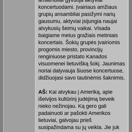
ansambliai gyvuoja aktyviai
koncertuodami. Įvairiaus amžiaus
grupių ansambliai pasižymi narių
gausumu, aktyviai įsijungia naujai
atvykusių šeimų vaikai. Visada
baigiame metus gražiais metiniais
koncertais. Šokių grupės įvairiomis
progomis miesto, provincijų
renginiuose pristato Kanados
visuomenei lietuvišką šokį. Jaunimas
noriai dalyvauja šiuose koncertuose,
didžiuojasi savo tautinėmis šaknimis.
AŠ:
Kai atvykau į Ameriką, apie
išeivijos kultūrinį judėjimą beveik
nieko nežinojau. Ką gero gali
padainuoti ar pašokti Amerikos
lietuviai, galvojau prieš
susipažindama su jų veikla. Jie juk