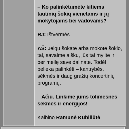
– Ko palinkėtumėte kitiems
tautinių šokių vienetams ir jų
mokytojams bei vadovams?
RJ:
Ištvermės.
AŠ:
Jeigu šokate arba mokote šokio,
tai, savaime aišku, jūs tai mylite ir
per meilę save dalinate. Todėl
belieka palinkėti – kantrybės,
sėkmės ir daug gražių koncertinių
programų.
– Ačiū. Linkime jums tolimesnės
sėkmės ir energijos!
Kalbino
Ramunė Kubiliūtė