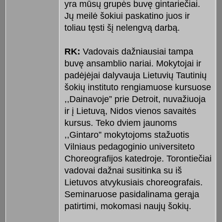
yra mūsų grupės buvę gintariečiai.
Jų meilė šokiui paskatino juos ir
toliau tęsti šį nelengvą darbą.
RK:
Vadovais dažniausiai tampa
buvę ansamblio nariai. Mokytojai ir
padėjėjai dalyvauja Lietuvių Tautinių
šokių instituto rengiamuose kursuose
,,Dainavoje” prie Detroit, nuvažiuoja
ir į Lietuvą, Nidos vienos savaitės
kursus. Teko dviem jaunoms
,,Gintaro” mokytojoms stažuotis
Vilniaus pedagoginio universiteto
Choreografijos katedroje. Torontiečiai
vadovai dažnai susitinka su iš
Lietuvos atvykusiais choreografais.
Seminaruose pasidalinama gerąja
patirtimi, mokomasi naujų šokių.