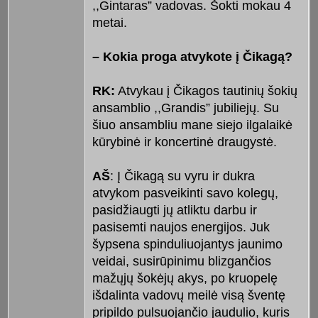
,,Gintaras” vadovas. Šokti mokau 4
metai.
– Kokia proga atvykote į Čikagą?
RK:
Atvykau į Čikagos tautinių šokių
ansamblio ,,Grandis” jubiliejų. Su
šiuo ansambliu mane siejo ilgalaikė
kūrybinė ir koncertinė draugystė.
AŠ
: Į Čikagą su vyru ir dukra
atvykom pasveikinti savo kolegų,
pasidžiaugti jų atliktu darbu ir
pasisemti naujos energijos. Juk
šypsena spinduliuojantys jaunimo
veidai, susirūpinimu blizgančios
mažųjų šokėjų akys, po kruopelę
išdalinta vadovų meilė visą šventę
pripildo pulsuojančio jaudulio, kuris