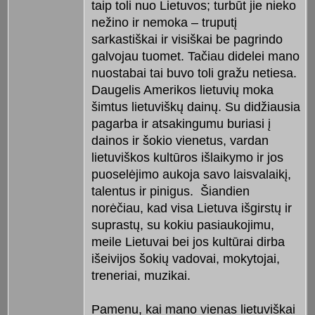
taip toli nuo Lietuvos; turbūt jie nieko
nežino ir nemoka – truputį
sarkastiškai ir visiškai be pagrindo
galvojau tuomet. Tačiau didelei mano
nuostabai tai buvo toli gražu netiesa.
Daugelis Amerikos lietuvių moka
šimtus lietuviškų dainų. Su didžiausia
pagarba ir atsakingumu buriasi į
dainos ir šokio vienetus, vardan
lietuviškos kultūros išlaikymo ir jos
puoselėjimo aukoja savo laisvalaikį,
talentus ir pinigus. Šiandien
norėčiau, kad visa Lietuva išgirstų ir
suprastų, su kokiu pasiaukojimu,
meile Lietuvai bei jos kultūrai dirba
išeivijos šokių vadovai, mokytojai,
treneriai, muzikai.
Pamenu, kai mano vienas lietuviškai