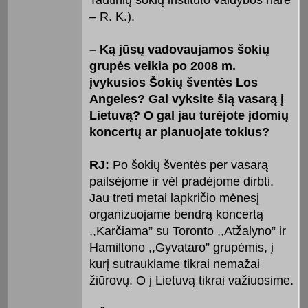
Tautinių šokių instituto valdybos narė
– R. K.).
– Ką jūsų vadovaujamos šokių
grupės veikia po 2008 m.
įvykusios Šokių šventės Los
Angeles? Gal vyksite šią vasarą į
Lietuvą? O gal jau turėjote įdomių
koncertų ar planuojate tokius?
RJ:
Po šokių šventės per vasarą
pailsėjome ir vėl pradėjome dirbti.
Jau treti metai lapkričio mėnesį
organizuojame bendrą koncertą
,,Karčiama” su Toronto ,,Atžalyno” ir
Hamiltono ,,Gyvataro” grupėmis, į
kurį sutraukiame tikrai nemažai
žiūrovų. O į Lietuvą tikrai važiuosime.