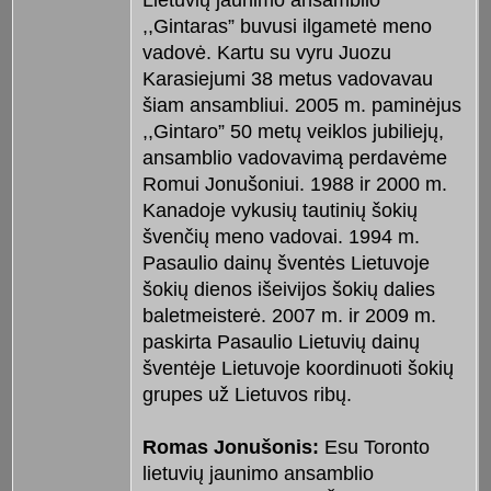
Lietuvių jaunimo ansamblio
,,Gintaras” buvusi ilgametė meno
vadovė. Kartu su vyru Juozu
Karasiejumi 38 metus vadovavau
šiam ansambliui. 2005 m. paminėjus
,,Gintaro” 50 metų veiklos jubiliejų,
ansamblio vadovavimą perdavėme
Romui Jonušoniui. 1988 ir 2000 m.
Kanadoje vykusių tautinių šokių
švenčių meno vadovai. 1994 m.
Pasaulio dainų šventės Lietuvoje
šokių dienos išeivijos šokių dalies
baletmeisterė. 2007 m. ir 2009 m.
paskirta Pasaulio Lietuvių dainų
šventėje Lietuvoje koordinuoti šokių
grupes už Lietuvos ribų.
Romas Jonušonis:
Esu Toronto
lietuvių jaunimo ansamblio