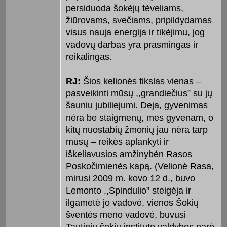
persiduoda šokėjų tėveliams,
žiūrovams, svečiams, pripildydamas
visus nauja energija ir tikėjimu, jog
vadovų darbas yra prasmingas ir
reikalingas.
RJ:
Šios kelionės tikslas vienas –
pasveikinti mūsų ,,grandiečius” su jų
šauniu jubiliejumi. Deja, gyvenimas
nėra be staigmenų, mes gyvenam, o
kitų nuostabių žmonių jau nėra tarp
mūsų – reikės aplankyti ir
iškeliavusios amžinybėn Rasos
Poskočimienės kapą. (Velionė Rasa,
mirusi 2009 m. kovo 12 d., buvo
Lemonto ,,Spindulio” steigėja ir
ilgametė jo vadovė, vienos Šokių
šventės meno vadovė, buvusi