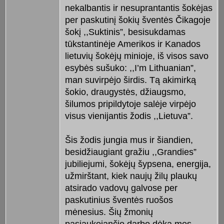
nekalbantis ir nesuprantantis šokėjas
per paskutinį šokių šventės Čikagoje
šokį ,,Suktinis”, besisukdamas
tūkstantinėje Amerikos ir Kanados
lietuvių šokėjų minioje, iš visos savo
esybės sušuko: ,,I’m Lithuanian”,
man suvirpėjo širdis. Tą akimirką
šokio, draugystės, džiaugsmo,
šilumos pripildytoje salėje virpėjo
visus vienijantis žodis ,,Lietuva”.
Šis žodis jungia mus ir šiandien,
besidžiaugiant gražiu ,,Grandies”
jubiliejumi, šokėjų šypsena, energija,
užmirštant, kiek naujų žilų plaukų
atsirado vadovų galvose per
paskutinius šventės ruošos
mėnesius. Šių žmonių