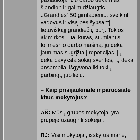
pasiaukojančio darbo dėka mes
šiandien ir galim džiaugtis
,,Grandies” 50 gimtadieniu, sveikinti
vadovus ir visą besišypsantį
lietuviškąjį grandiečių būrį. Tokios
akimirkos – tai kuras, stumiantis
tolimesnio darbo mašiną, jų dėka
jaunimas sugrįžta į repeticijas, jų
dėka pavyksta šokių šventės, jų dėka
ansambliai išgyvena iki tokių
garbingų jubiliejų.
– Kaip prisijaukinate ir paruošiate
kitus mokytojus?
AŠ:
Mūsų grupės mokytojai yra
grupėje užauginti šokėjai.
RJ:
Visi mokytojai, išskyrus mane,