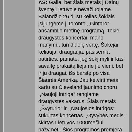
AŠ:
Gaila, bet šiais metais į Dainų
šventę Lietuvoje nevažiuojame.
Balandžio 26 d. su kelias šokiais
įsijungėme į Toronto ,,Gintaro”
ansamblio metinę programą. Tokie
draugystės koncertai, mano
manymu, turi didelę vertę. Šokėjai
keliauja, draugauja, pasisemia
patirties, pamato, jog šokį myli ir kas
savaitę prakaitą lieja ne jie vieni, bet
ir jų draugai, išsibarstę po visą
Šiaurės Ameriką. Jau ketvirti metai
kartu su Cleveland jaunimo choru
,,Naujoji intriga” rengiame
draugystės vakarus. Šiais metais
,,Švyturio” ir ,,Naujosios intrigos”
sukurtas koncertas ,,Gyvybės medis”
skirtas Lietuvos 1000mečiui
pažymėti. Šios programos premjera