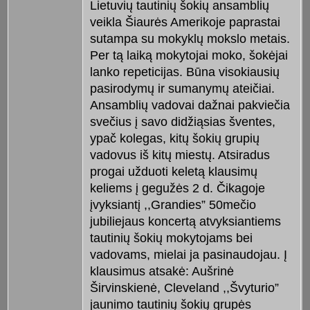
Lietuvių tautinių šokių ansamblių
veikla Šiaurės Amerikoje paprastai
sutampa su mokyklų mokslo metais.
Per tą laiką mokytojai moko, šokėjai
lanko repeticijas. Būna visokiausių
pasirodymų ir sumanymų ateičiai.
Ansamblių vadovai dažnai pakviečia
svečius į savo didžiąsias šventes,
ypač kolegas, kitų šokių grupių
vadovus iš kitų miestų. Atsiradus
progai užduoti keletą klausimų
keliems į gegužės 2 d. Čikagoje
įvyksiantį ,,Grandies” 50mečio
jubiliejaus koncertą atvyksiantiems
tautinių šokių mokytojams bei
vadovams, mielai ja pasinaudojau. Į
klausimus atsakė: Aušrinė
Širvinskienė, Cleveland ,,Švyturio”
jaunimo tautinių šokių grupės