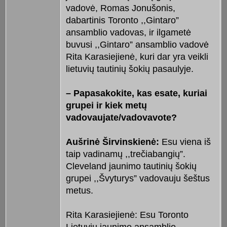
vadovė, Romas Jonušonis,
dabartinis Toronto ,,Gintaro”
ansamblio vadovas, ir ilgametė
buvusi ,,Gintaro” ansamblio vadovė
Rita Karasiejienė, kuri dar yra veikli
lietuvių tautinių šokių pasaulyje.
– Papasakokite, kas esate, kuriai
grupei ir kiek metų
vadovaujate/vadovavote?
Aušrinė Širvinskienė:
Esu viena iš
taip vadinamų ,,trečiabangių”.
Cleveland jaunimo tautinių šokių
grupei ,,Švyturys” vadovauju šeštus
metus.
Rita Karasiejienė: Esu Toronto