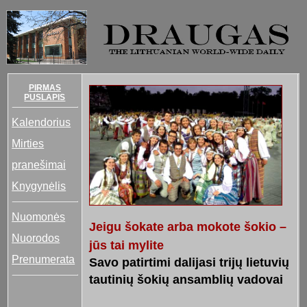
PIRMAS
PUSLAPIS
Kalendorius
Mirties
pranešimai
Knygynėlis
Nuomonės
Jeigu šokate arba mokote šokio –
Nuorodos
jūs tai mylite
Prenumerata
Savo patirtimi dalijasi trijų lietuvių
tautinių šokių ansamblių vadovai