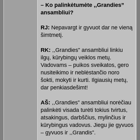
– Ko palinkėtumėte ,,Grandies”
ansambliui?
RJ:
Nepavargt ir gyvuot dar ne vieną
šimtmetį.
RK:
,,Grandies” ansambliui linkiu
ilgų, kūrybingų veiklos metų.
Vadovams – puikos sveikatos, gero
nusiteikimo ir neblėstančio noro
šokti, mokyti ir kurti. Ilgiausių metų,
dar penkiasdešimt!
AŠ:
,,Grandies” ansambliui norėčiau
palinkėti visada turėti tokius tvirtus,
atsakingus, darbščius, mylinčius ir
kūrybingus vadovus. Jiegu jie gyvuos
– gyvuos ir ,,Grandis”.