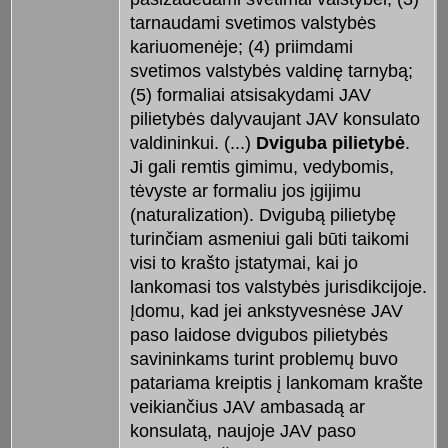
tarnaudami svetimos valstybės
kariuomenėje; (4) priimdami
svetimos valstybės valdinę tarnybą;
(5) formaliai atsisakydami JAV
pilietybės dalyvaujant JAV konsulato
valdininkui. (...)
Dviguba pilietybė
.
Ji gali remtis gimimu, vedybomis,
tėvyste ar formaliu jos įgijimu
(naturalization). Dvigubą pilietybę
turinčiam asmeniui gali būti taikomi
visi to krašto įstatymai, kai jo
lankomasi tos valstybės jurisdikcijoje.
Įdomu, kad jei ankstyvesnėse JAV
paso laidose dvigubos pilietybės
savininkams turint problemų buvo
patariama kreiptis į lankomam krašte
veikiančius JAV ambasadą ar
konsulatą, naujoje JAV paso