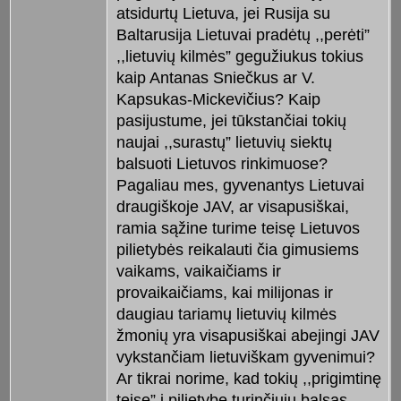
atsidurtų Lietuva, jei Rusija su
Baltarusija Lietuvai pradėtų ,,perėti”
,,lietuvių kilmės” gegužiukus tokius
kaip Antanas Sniečkus ar V.
Kapsukas-Mickevičius? Kaip
pasijustume, jei tūkstančiai tokių
naujai ,,surastų” lietuvių siektų
balsuoti Lietuvos rinkimuose?
Pagaliau mes, gyvenantys Lietuvai
draugiškoje JAV, ar visapusiškai,
ramia sąžine turime teisę Lietuvos
pilietybės reikalauti čia gimusiems
vaikams, vaikaičiams ir
provaikaičiams, kai milijonas ir
daugiau tariamų lietuvių kilmės
žmonių yra visapusiškai abejingi JAV
vykstančiam lietuviškam gyvenimui?
Ar tikrai norime, kad tokių ,,prigimtinę
teisę” į pilietybę turinčiųjų balsas