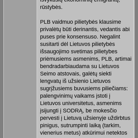
rūstybės.
PLB vaidmuo pilietybės klausime
privalėtų būti derinantis, vedantis abi
puses prie konsensuso. Negalint
susitarti dėl Lietuvos pilietybės
išsaugojimo svetimas pilietybes
priėmusiems asmenims, PLB, artimai
bendradarbiaudama su Lietuvos
Seimo atstovais, galėtų siekti
lengvatų iš užsienio Lietuvos
sugrįžusiems buvusiems piliečiams:
palengvinimų vaikams įstoti į
Lietuvos universitetus, asmenims
įsijungti į SODRĄ, be mokesčio
pervesti į Lietuvą užsienyje uždirbtus
pinigus, sutrumpinti laiką (tarkim,
vienerius metus) atkūrimui netektos