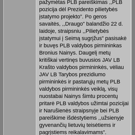
pažymėtas PLB pareiškimas ,,PLB
pozicija dėl Prezidento pilietybės
įstatymo projekto”. Po geros
savaitės, ,,Draugo” balandžio 22 d.
laidoje, straipsniu ,,Pilietybės
įstatymui į Seimą sugrįžus” pasisakė
ir buvęs PLB valdybos pirmininkas
Bronius Nainys. Daugelį metų
kritiškai vertinęs buvusios JAV LB
Krašto valdybos pirmininkės, vėliau
JAV LB Tarybos prezidiumo
pirmininkės ir pastarųjų metų PLB
valdybos pirmininkės veiklą, visų
nuostabai Nainys šimtu procentų
pritarė PLB valdybos užimtai pozicijai
ir Narušienės straipsnyje bei PLB
pareiškime išdėstytiems ,,užsienyje
gyvenančių lietuvių teisėtiems ir
pagrįstiems reikalavimams”.