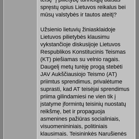
spręstų opius Lietuvos reikalus bei
mūsų valstybės ir tautos ateitį?
Užsienio lietuvių žiniasklaidoje
Lietuvos pilietybės klausimu
vykstančioje diskusijoje Lietuvos
Respublikos Konstitucinis Teismas
(KT) piešiamas su velnio ragais.
Daugelį metų turėję progą stebėti
JAV Aukščiausiojo Teismo (AT)
priimtus sprendimus, privalėtume
suprasti, kad AT teisėjai sprendimus
priima gilindamiesi ne vien tik į
įstatyme įformintų teisinių nuostatų
reikšmę, bet ir propaguoja
asmenines pažiūras socialiniais,
visuomenininiais, politiniais
klausimais. Teisininkės Narušienės