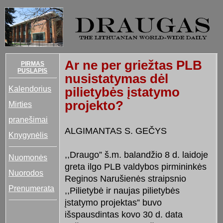
Ar ne per griežtas PLB
PIRMAS
PUSLAPIS
nusistatymas dėl
Kalendorius
pilietybės įstatymo
projekto?
Mirties
pranešimai
ALGIMANTAS S. GEČYS
Knygynėlis
,,Draugo” š.m. balandžio 8 d. laidoje
Nuomonės
greta ilgo PLB valdybos pirmininkės
Nuorodos
Reginos Narušienės straipsnio
Prenumerata
,,Pilietybė ir naujas pilietybės
įstatymo projektas” buvo
išspausdintas kovo 30 d. data