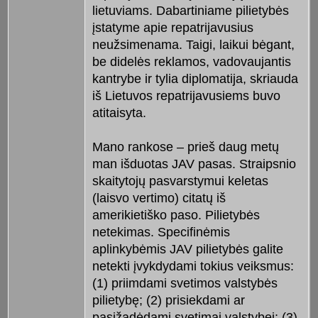
lietuviams. Dabartiniame pilietybės
įstatyme apie repatrijavusius
neužsimenama. Taigi, laikui bėgant,
be didelės reklamos, vadovaujantis
kantrybe ir tylia diplomatija, skriauda
iš Lietuvos repatrijavusiems buvo
atitaisyta.
Mano rankose – prieš daug metų
man išduotas JAV pasas. Straipsnio
skaitytojų pasvarstymui keletas
(laisvo vertimo) citatų iš
amerikietiško paso. Pilietybės
netekimas. Specifinėmis
aplinkybėmis JAV pilietybės galite
netekti įvykdydami tokius veiksmus:
(1) priimdami svetimos valstybės
pilietybę; (2) prisiekdami ar
pasižadėdami svetimai valstybei; (3)