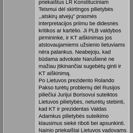
priekaištus LR Konstituciniam
Teismui dėl skirtingos pilietybės
,,atskirų atvejų” prasmės
interpretacijos priimu be didesnės
kritikos ar kartėlio. Ji PLB valdybos
pirmininkė, ir KT aiškinimas jos
atstovaujamiems užsienio lietuviams
nėra palankus. Neabejoju, kad
būdama advokate Narušienė ne
mažiau įtikinančiai sugebėtų ginti ir
KT aiškinimą.
Po Lietuvos prezidento Rolando
Pakso turėtų problemų dėl Rusijos
piliečiui Jurijui Borisovui suteiktos
Lietuvos pilietybės, neturėtų stebinti,
kad KT ir prezidentas Valdas
Adamkus pilietybės suteikimo
klausimus siekė riboti bei apsunkinti.
Nainio priekaištai Lietuvos vadovams