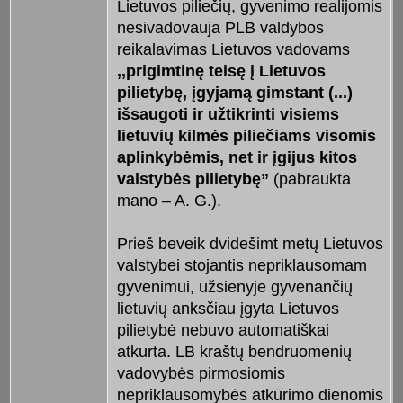
Lietuvos piliečių, gyvenimo realijomis
nesivadovauja PLB valdybos
reikalavimas Lietuvos vadovams
,,prigimtinę teisę į Lietuvos
pilietybę, įgyjamą gimstant (...)
išsaugoti ir užtikrinti visiems
lietuvių kilmės piliečiams visomis
aplinkybėmis, net ir įgijus kitos
valstybės pilietybę”
(pabraukta
mano – A. G.).
Prieš beveik dvidešimt metų Lietuvos
valstybei stojantis nepriklausomam
gyvenimui, užsienyje gyvenančių
lietuvių anksčiau įgyta Lietuvos
pilietybė nebuvo automatiškai
atkurta. LB kraštų bendruomenių
vadovybės pirmosiomis
nepriklausomybės atkūrimo dienomis