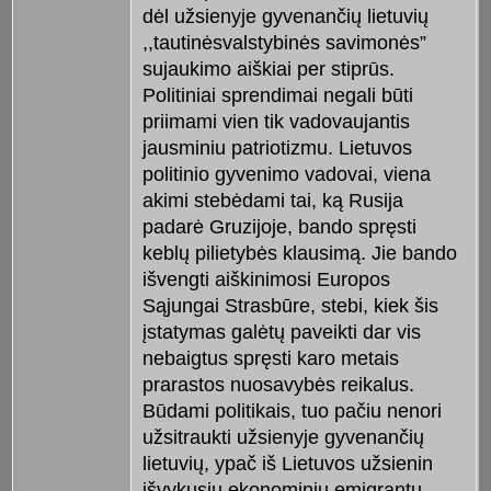
dėl užsienyje gyvenančių lietuvių
,,tautinėsvalstybinės savimonės”
sujaukimo aiškiai per stiprūs.
Politiniai sprendimai negali būti
priimami vien tik vadovaujantis
jausminiu patriotizmu. Lietuvos
politinio gyvenimo vadovai, viena
akimi stebėdami tai, ką Rusija
padarė Gruzijoje, bando spręsti
keblų pilietybės klausimą. Jie bando
išvengti aiškinimosi Europos
Sąjungai Strasbūre, stebi, kiek šis
įstatymas galėtų paveikti dar vis
nebaigtus spręsti karo metais
prarastos nuosavybės reikalus.
Būdami politikais, tuo pačiu nenori
užsitraukti užsienyje gyvenančių
lietuvių, ypač iš Lietuvos užsienin
išvykusių ekonominių emigrantų,