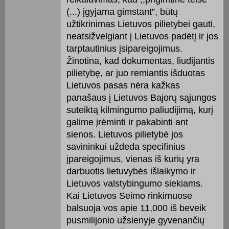
(...) įgyjama gimstant”, būtų
užtikrinimas Lietuvos pilietybei gauti,
neatsižvelgiant į Lietuvos padėtį ir jos
tarptautinius įsipareigojimus.
Žinotina, kad dokumentas, liudijantis
pilietybę, ar juo remiantis išduotas
Lietuvos pasas nėra kažkas
panašaus į Lietuvos Bajorų sąjungos
suteiktą kilmingumo paliudijimą, kurį
galime įrėminti ir pakabinti ant
sienos. Lietuvos pilietybė jos
savininkui uždeda specifinius
įpareigojimus, vienas iš kurių yra
darbuotis lietuvybės išlaikymo ir
Lietuvos valstybingumo siekiams.
Kai Lietuvos Seimo rinkimuose
balsuoja vos apie 11,000 iš beveik
pusmilijonio užsienyje gyvenančių