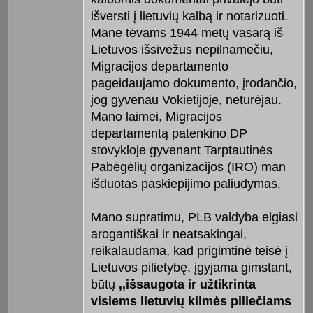
išversti į lietuvių kalbą ir notarizuoti.
Mane tėvams 1944 metų vasarą iš
Lietuvos išsivežus nepilnamečiu,
Migracijos departamento
pageidaujamo dokumento, įrodančio,
jog gyvenau Vokietijoje, neturėjau.
Mano laimei, Migracijos
departamentą patenkino DP
stovykloje gyvenant Tarptautinės
Pabėgėlių organizacijos (IRO) man
išduotas paskiepijimo paliudymas.
Mano supratimu, PLB valdyba elgiasi
arogantiškai ir neatsakingai,
reikalaudama, kad prigimtinė teisė į
Lietuvos pilietybę, įgyjama gimstant,
būtų
,,išsaugota ir užtikrinta
visiems lietuvių kilmės piliečiams