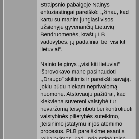
Straipsnio pabaigoje Nainys
entuziastingai pareiškė: ,,žinau, kad
kartu su manim jungiasi visos
užsienyje gyvenančių Lietuvių
Bendruomenės, kraštų LB
vadovybės, jų padaliniai bei visi kiti
lietuviai”.
Nainio teiginys ,,visi kiti lietuviai”
išprovokavo mane pasinaudoti
,,Draugo” skiltimis ir pareikšti savąją,
jokiu būdu niekam neprivalomą
nuomonę. Atstovauju pažiūrai, kad
kiekviena suvereni valstybė turi
nevaržomą teisę riboti bei kontroliuoti
valstybinės pilietybės suteikimo,
įteisinimo įstatymu ir jos atėmimo
procesus. PLB pareiškime esantis
reikalavimas, kad ,,prigimtinė teisė