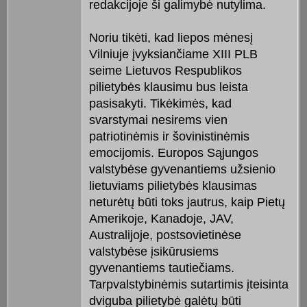
redakcijoje ši galimybė nutylima.
Noriu tikėti, kad liepos mėnesį
Vilniuje įvyksiančiame XIII PLB
seime Lietuvos Respublikos
pilietybės klausimu bus leista
pasisakyti. Tikėkimės, kad
svarstymai nesirems vien
patriotinėmis ir šovinistinėmis
emocijomis. Europos Sąjungos
valstybėse gyvenantiems užsienio
lietuviams pilietybės klausimas
neturėtų būti toks jautrus, kaip Pietų
Amerikoje, Kanadoje, JAV,
Australijoje, postsovietinėse
valstybėse įsikūrusiems
gyvenantiems tautiečiams.
Tarpvalstybinėmis sutartimis įteisinta
dviguba pilietybė galėtų būti