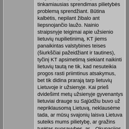
tinkamiausias sprendimas pilietybės
problemą sprendžiant. Būtina
kalbėtis, nepilant žibalo ant
liepsnojančio laužo. Nainio
straipsnyje teigimai apie užsienio
lietuvių nupilietinimą, KT jiems
panaikintas valstybines teises
(šiurkščiai pažeidžiant ir tautines),
tyčinį KT apsimetimą siekiant naikinti
lietuvių tautą ne tik, kad nesuteikia
progos rasti priimtinus atsakymus,
bet tik didina prarają tarp lietuvių
Lietuvoje ir užsienyje. Kai prieš
dvidešimt metų užsienyje gyvenantys
lietuviai drauge su Sąjūdžiu buvo už
nepriklausomą Lietuvą, neklausėme
tada, ar mūsų svajonių laisva Lietuva
suteiks mums pilietybę, ar gražins
turėtas nuosavybes, ar... Okupacijos