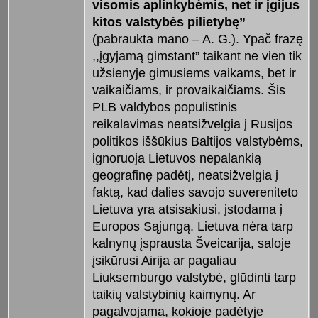
visomis aplinkybėmis, net ir įgijus
kitos valstybės pilietybę”
(pabraukta mano – A. G.). Ypač frazę
,,įgyjamą gimstant” taikant ne vien tik
užsienyje gimusiems vaikams, bet ir
vaikaičiams, ir provaikaičiams. Šis
PLB valdybos populistinis
reikalavimas neatsižvelgia į Rusijos
politikos iššūkius Baltijos valstybėms,
ignoruoja Lietuvos nepalankią
geografinę padėtį, neatsižvelgia į
faktą, kad dalies savojo suvereniteto
Lietuva yra atsisakiusi, įstodama į
Europos Sąjungą. Lietuva nėra tarp
kalnynų įsprausta Šveicarija, saloje
įsikūrusi Airija ar pagaliau
Liuksemburgo valstybė, glūdinti tarp
taikių valstybinių kaimynų. Ar
pagalvojama, kokioje padėtyje