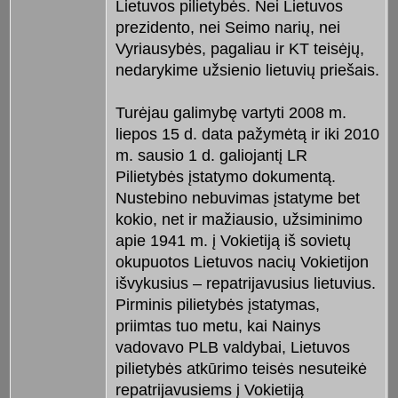
Lietuvos pilietybės. Nei Lietuvos
prezidento, nei Seimo narių, nei
Vyriausybės, pagaliau ir KT teisėjų,
nedarykime užsienio lietuvių priešais.
Turėjau galimybę vartyti 2008 m.
liepos 15 d. data pažymėtą ir iki 2010
m. sausio 1 d. galiojantį LR
Pilietybės įstatymo dokumentą.
Nustebino nebuvimas įstatyme bet
kokio, net ir mažiausio, užsiminimo
apie 1941 m. į Vokietiją iš sovietų
okupuotos Lietuvos nacių Vokietijon
išvykusius – repatrijavusius lietuvius.
Pirminis pilietybės įstatymas,
priimtas tuo metu, kai Nainys
vadovavo PLB valdybai, Lietuvos
pilietybės atkūrimo teisės nesuteikė
repatrijavusiems į Vokietiją