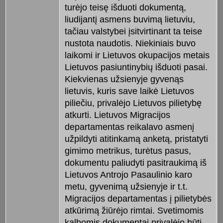
turėjo teisę išduoti dokumentą,
liudijantį asmens buvimą lietuviu,
tačiau valstybei įsitvirtinant ta teise
nustota naudotis. Niekiniais buvo
laikomi ir Lietuvos okupacijos metais
Lietuvos pasiuntinybių išduoti pasai.
Kiekvienas užsienyje gyvenąs
lietuvis, kuris save laikė Lietuvos
piliečiu, privalėjo Lietuvos pilietybę
atkurti. Lietuvos Migracijos
departamentas reikalavo asmenį
užpildyti atitinkamą anketą, pristatyti
gimimo metrikus, turėtus pasus,
dokumentu paliudyti pasitraukimą iš
Lietuvos Antrojo Pasaulinio karo
metu, gyvenimą užsienyje ir t.t.
Migracijos departamentas į pilietybės
atkūrimą žiūrėjo rimtai. Svetimomis
kalbomis dokumentai privalėjo būti