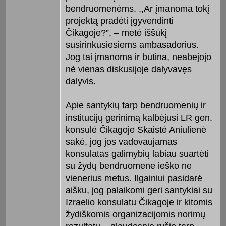
bendruomenėms. ,,Ar įmanoma tokį
projektą pradėti įgyvendinti
Čikagoje?”, – metė iššūkį
susirinkusiesiems ambasadorius.
Jog tai įmanoma ir būtina, neabejojo
nė vienas diskusijoje dalyvavęs
dalyvis.
Apie santykių tarp bendruomenių ir
institucijų gerinimą kalbėjusi LR gen.
konsulė Čikagoje Skaistė Aniulienė
sakė, jog jos vadovaujamas
konsulatas galimybių labiau suartėti
su žydų bendruomene ieško ne
vienerius metus. Ilgainiui pasidarė
aišku, jog palaikomi geri santykiai su
Izraelio konsulatu Čikagoje ir kitomis
žydiškomis organizacijomis norimų