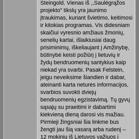
Steingold. Vienas iš ,,Saulėgrąžos
projekto” tikslų yra jaunimo
įtraukimas, kuriant švietimo, keitimosi
ir kitokias programas. Vis didesniam
skaičiui vyresnio amžiaus žmonių,
senelių kartai, išlaikiusiai daug
prisiminimų, iškeliaujant į Amžinybę,
būtinybė keisti požiūrį į lietuvių ir
žydų bendruomenių santykius kaip
niekad yra svarbi. Pasak Felstein,
jeigu neveiksime šiandien ir dabar,
ateinanti karta neturės informacijos,
svarbios suvokti dviejų
bendruomenių egzistavimą. Tų gyvų
sąsajų su praeitimi ir dabartimi
kiekvieną dieną darosi vis mažiau.
Pirmieji žingsniai šia linkme bus
žengti jau šią vasarą arba rudenį –
12 mokinių iš Lietuvos važiuos į