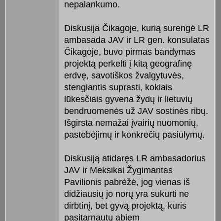
nepalankumo.
Diskusija Čikagoje, kurią surengė LR
ambasada JAV ir LR gen. konsulatas
Čikagoje, buvo pirmas bandymas
projektą perkelti į kitą geografinę
erdvę, savotiškos žvalgytuvės,
stengiantis suprasti, kokiais
lūkesčiais gyvena žydų ir lietuvių
bendruomenės už JAV sostinės ribų.
Išgirsta nemažai įvairių nuomonių,
pastebėjimų ir konkrečių pasiūlymų.
Diskusiją atidaręs LR ambasadorius
JAV ir Meksikai Žygimantas
Pavilionis pabrėžė, jog vienas iš
didžiausių jo norų yra sukurti ne
dirbtinį, bet gyvą projektą, kuris
pasitarnautų abiem