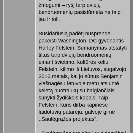
žmogumi – ryšį tarp dviejų
bendruomenių pasistūmėta ne taip
jau ir toli.
Susidariusią padėtį nusprendė
pakeisti Washington, DC gyvenantis
Harley Felstein. Sumanymas atstatyti
tiltus tarp dviejų bendruomenių
einant švietimo, kultūros keliu
Felstein, kilimo iš Lietuvos, sugalvojo
2010 metais, kai jo sūnus Benjamin
viešnagės Lietuvoje metu atsiuntė
keletą nuotraukų su baigiančiais
sunykti žydiškais kapais. Taip
Felstein, kuris dirba kapinėse
laidotuvių patarėju, galvoje gimė
,,Saulėgrąžos projektas”.