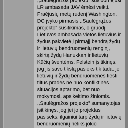
,,Saulėgrąžos projektu” susidomėjusi
LR ambasada JAV ėmėsi veikti.
Praėjusių metų rudenį Washington,
DC įvyko pirmasis ,,Saulėgrąžos
projekto” susitikimas, o gruodį
Lietuvos ambasada vietos lietuvius ir
žydus pakvietė į pirmąjį bendrą žydų
ir lietuvių bendruomenių renginį,
skirtą žydų Hanukkah ir lietuvių
Kūčių šventėms. Felstein įsitikinęs,
jog jis savo tikslą pasieks tik tada, jei
lietuvių ir žydų bendruomenės tiesti
tiltus pradės ne nuo konfliktinės
situacijos aptarimo, bet nuo
mokymosi, apsikeitimo žiniomis.
,,Saulėgrąžos projekto” sumanytojas
įsitikinęs, jog jei jo projektas
pasiseks, ilgainiui tarp žydų ir lietuvių
bendruomenių neliks jokio