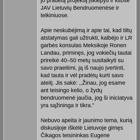
jo pradėtą projektą įskiepyti ir kitose
JAV Lietuvių Bendruomenėse ir
telkiniuose.
Apie neskubėjimą ir apie tai, kad tiltų
atstatymas gali užtrukti, kalbėjo ir LR
garbės konsulas Meksikoje Ronen
Landau, priminęs, jog vokiečių tautai
prireikė 40–50 metų susitaikyti su
savo praeitimi, ją iš naujo įvertinti,
kad tauta ir vėl pradėtų kurti savo
ateitį. Jis sakė: ,,Žinau, jog esame
ant teisingo kelio, o žydų
bendruomenė jaučia, jog ši iniciatyva
yra sąžininga ir tikra.”
Nebuvo apeita ir jaunimo tema, kurią
diskusijoje iškėlė Lietuvoje gimęs
Čikagos teisininkas Eugene