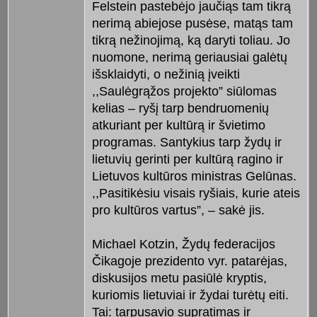
Felstein pastebėjo jaučiąs tam tikrą
nerimą abiejose pusėse, matąs tam
tikrą nežinojimą, ką daryti toliau. Jo
nuomone, nerimą geriausiai galėtų
išsklaidyti, o nežinią įveikti
,,Saulėgrąžos projekto” siūlomas
kelias – ryšį tarp bendruomenių
atkuriant per kultūrą ir švietimo
programas. Santykius tarp žydų ir
lietuvių gerinti per kultūrą ragino ir
Lietuvos kultūros ministras Gelūnas.
,,Pasitikėsiu visais ryšiais, kurie ateis
pro kultūros vartus”, – sakė jis.
Michael Kotzin, Žydų federacijos
Čikagoje prezidento vyr. patarėjas,
diskusijos metu pasiūlė kryptis,
kuriomis lietuviai ir žydai turėtų eiti.
Tai: tarpusavio supratimas ir