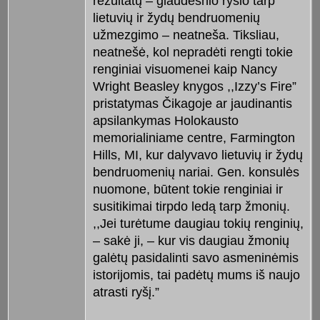
rezultatų – glaudesnio ryšio tarp
lietuvių ir žydų bendruomenių
užmezgimo – neatneša. Tiksliau,
neatnešė, kol nepradėti rengti tokie
renginiai visuomenei kaip Nancy
Wright Beasley knygos ,,Izzy’s Fire”
pristatymas Čikagoje ar jaudinantis
apsilankymas Holokausto
memorialiniame centre, Farmington
Hills, MI, kur dalyvavo lietuvių ir žydų
bendruomenių nariai. Gen. konsulės
nuomone, būtent tokie renginiai ir
susitikimai tirpdo ledą tarp žmonių.
,,Jei turėtume daugiau tokių renginių,
– sakė ji, – kur vis daugiau žmonių
galėtų pasidalinti savo asmeninėmis
istorijomis, tai padėtų mums iš naujo
atrasti ryšį.”