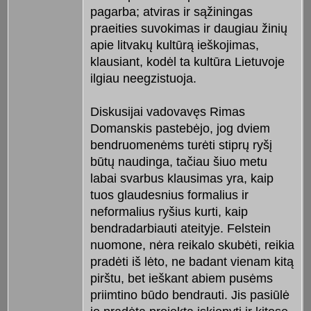
pagarba; atviras ir sąžiningas
praeities suvokimas ir daugiau žinių
apie litvakų kultūrą ieškojimas,
klausiant, kodėl ta kultūra Lietuvoje
ilgiau neegzistuoja.
Diskusijai vadovavęs Rimas
Domanskis pastebėjo, jog dviem
bendruomenėms turėti stiprų ryšį
būtų naudinga, tačiau šiuo metu
labai svarbus klausimas yra, kaip
tuos glaudesnius formalius ir
neformalius ryšius kurti, kaip
bendradarbiauti ateityje. Felstein
nuomone, nėra reikalo skubėti, reikia
pradėti iš lėto, ne badant vienam kitą
pirštu, bet ieškant abiem pusėms
priimtino būdo bendrauti. Jis pasiūlė