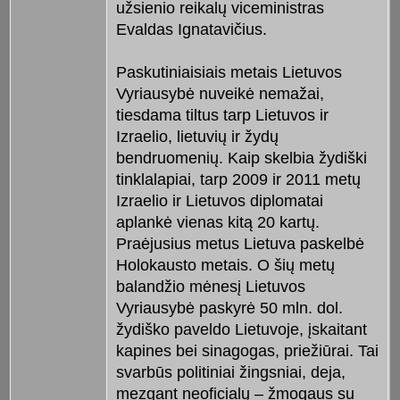
užsienio reikalų viceministras
Evaldas Ignatavičius.
Paskutiniaisiais metais Lietuvos
Vyriausybė nuveikė nemažai,
tiesdama tiltus tarp Lietuvos ir
Izraelio, lietuvių ir žydų
bendruomenių. Kaip skelbia žydiški
tinklalapiai, tarp 2009 ir 2011 metų
Izraelio ir Lietuvos diplomatai
aplankė vienas kitą 20 kartų.
Praėjusius metus Lietuva paskelbė
Holokausto metais. O šių metų
balandžio mėnesį Lietuvos
Vyriausybė paskyrė 50 mln. dol.
žydiško paveldo Lietuvoje, įskaitant
kapines bei sinagogas, priežiūrai. Tai
svarbūs politiniai žingsniai, deja,
mezgant neoficialų – žmogaus su