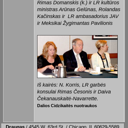
Rimas Domanskis (k.) ir LR kultūros
ministras Arūnas Gelūnas, Rolandas
Kačinskas ir
LR ambasadorius JAV
ir Meksikai Žygimantas Pavilionis
Iš kairės: N. Korris, LR garbės
konsulai Rimas Česonis ir Daiva
Čekanauskaitė-Navarrette.
Dalios Cidzikaitės nuotraukos
Draugas
/ 4545 W. 63rd St. / Chicago, IL 60629-5589