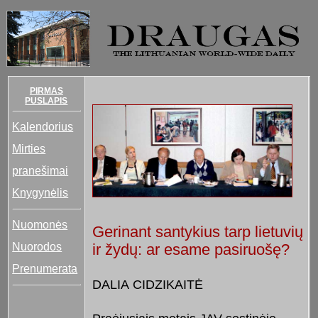
PIRMAS
PUSLAPIS
Kalendorius
Mirties
pranešimai
Knygynėlis
Nuomonės
Gerinant santykius tarp lietuvių
Nuorodos
ir žydų: ar esame pasiruošę?
Prenumerata
DALIA CIDZIKAITĖ