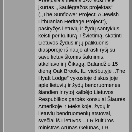
Praėjusiais metais JAV sostinėje
įkurtas ,,Saulėgrąžos projektas”
(,,The Sunflower Project: A Jewish
Lithuanian Heritage Project”),
pasiryžęs lietuvių ir žydų santykius
keisti per kultūrą ir švietimą, skatinti
Lietuvos žydus ir jų palikuonis
diasporoje iš naujo atrasti ryšį su
savo lietuviškomis šaknimis,
atkeliavo ir į Čikagą. Balandžio 15
dieną Oak Brook, IL, viešbutyje ,,The
Hyatt Lodge” vykusioje diskusijoje
apie lietuvių ir žydų bendruomenes
šiandien ir rytoj kalbėjo Lietuvos
Respublikos garbės konsulai Šiaurės
Amerikoje ir Meksikoje, žydų ir
lietuvių bendruomenių atstovai,
svečiai iš Lietuvos – LR kultūros
ministras Arūnas Gelūnas, LR