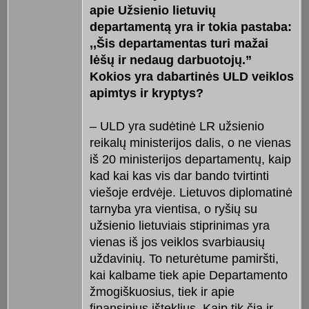
apie Užsienio lietuvių
departamentą yra ir tokia pastaba:
,,Šis departamentas turi mažai
lėšų ir nedaug darbuotojų.”
Kokios yra dabartinės ULD veiklos
apimtys ir kryptys?
– ULD yra sudėtinė LR užsienio
reikalų ministerijos dalis, o ne vienas
iš 20 ministerijos departamentų, kaip
kad kai kas vis dar bando tvirtinti
viešoje erdvėje. Lietuvos diplomatinė
tarnyba yra vientisa, o ryšių su
užsienio lietuviais stiprinimas yra
vienas iš jos veiklos svarbiausių
uždavinių. To neturėtume pamiršti,
kai kalbame tiek apie Departamento
žmogiškuosius, tiek ir apie
finansinius išteklius. Kaip tik čia ir