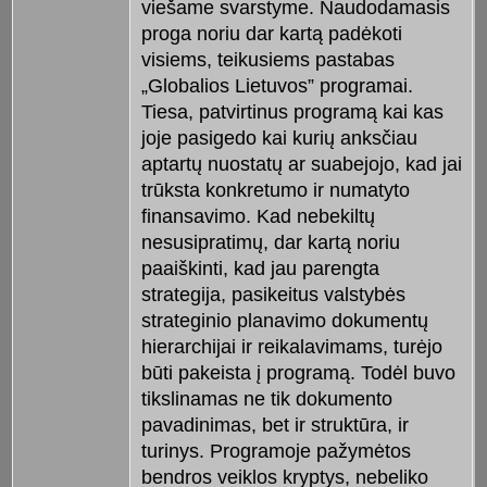
viešame svarstyme. Naudodamasis
proga noriu dar kartą padėkoti
visiems, teikusiems pastabas
„Globalios Lietuvos” programai.
Tiesa, patvirtinus programą kai kas
joje pasigedo kai kurių anksčiau
aptartų nuostatų ar suabejojo, kad jai
trūksta konkretumo ir numatyto
finansavimo. Kad nebekiltų
nesusipratimų, dar kartą noriu
paaiškinti, kad jau parengta
strategija, pasikeitus valstybės
strateginio planavimo dokumentų
hierarchijai ir reikalavimams, turėjo
būti pakeista į programą. Todėl buvo
tikslinamas ne tik dokumento
pavadinimas, bet ir struktūra, ir
turinys. Programoje pažymėtos
bendros veiklos kryptys, nebeliko