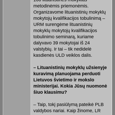
metodinėmis priemonėmis.
Organizavome lituanistinių mokyklų
mokytojų kvalifikacijos tobulinimą –
URM surengėme lituanistinių
mokyklų mokytojų kvalifikacijos
tobulinimo seminarą, kuriame
dalyvavo 39 mokytojai iš 24
valstybių. Ir tai – tik nedidelė
kasdienės ULD veiklos dalis.
– Lituanistinių mokyklų užsienyje
kuravimą planuojama perduoti
Lietuvos švietimo ir mokslo
ministerijai. Kokia Jūsų nuomonė
šiuo klausimu?
– Taip, tokį pasiūlymą pateikė PLB
valdybos nariai. Kaip žinome, LR