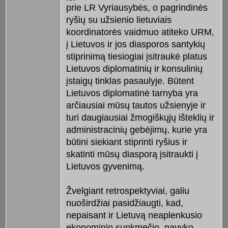
prie LR Vyriausybės, o pagrindinės
ryšių su užsienio lietuviais
koordinatorės vaidmuo atiteko URM,
į Lietuvos ir jos diasporos santykių
stiprinimą tiesiogiai įsitraukė platus
Lietuvos diplomatinių ir konsulinių
įstaigų tinklas pasaulyje. Būtent
Lietuvos diplomatinė tarnyba yra
arčiausiai mūsų tautos užsienyje ir
turi daugiausiai žmogiškųjų išteklių ir
administracinių gebėjimų, kurie yra
būtini siekiant stiprinti ryšius ir
skatinti mūsų diasporą įsitraukti į
Lietuvos gyvenimą.
Žvelgiant retrospektyviai, galiu
nuoširdžiai pasidžiaugti, kad,
nepaisant ir Lietuvą neaplenkusio
ekonominio sunkmečio, pavyko