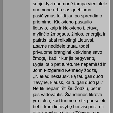
subjektyvi nuomonė tampa vienintele
nuomone arba susigriebiama
pasiūlymus teikti jau po sprendimo
priėmimo. Kiekvieno pasaulio
lietuvio, kaip ir kiekvieno Lietuvą
mylinčio žmogaus, žinios, energija ir
patirtis labai reikalingi Lietuvai.
Esame nedidelė tauta, todėl
privalome branginti kiekvieną savo
žmogų, kad ir kur jis begyventų.
Lygiai taip pat turėtume nepamiršti ir
John Fitzgerald Kennedy žodžių:
,,Niekad neklausk, ką tau gali duoti
Tėvynė, klausk, ką tu gali duoti jai.”
Ne tik nepamiršti šių žodžių, bet ir
jais vadovautis. Šiandienos tikrovė
yra tokia, kad turime ne tik puoselėti,
bet ir kurti lietuvybę bei visi prisiimti
atsakomybę už savo Tėvynę, nes