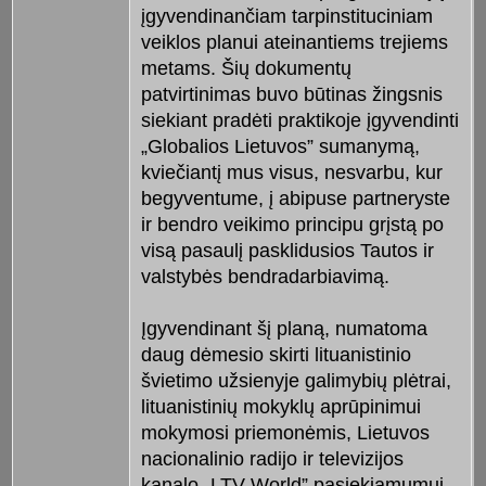
įgyvendinančiam tarpinstituciniam
veiklos planui ateinantiems trejiems
metams. Šių dokumentų
patvirtinimas buvo būtinas žingsnis
siekiant pradėti praktikoje įgyvendinti
„Globalios Lietuvos” sumanymą,
kviečiantį mus visus, nesvarbu, kur
begyventume, į abipuse partneryste
ir bendro veikimo principu grįstą po
visą pasaulį pasklidusios Tautos ir
valstybės bendradarbiavimą.
Įgyvendinant šį planą, numatoma
daug dėmesio skirti lituanistinio
švietimo užsienyje galimybių plėtrai,
lituanistinių mokyklų aprūpinimui
mokymosi priemonėmis, Lietuvos
nacionalinio radijo ir televizijos
kanalo „LTV World” pasiekiamumui,