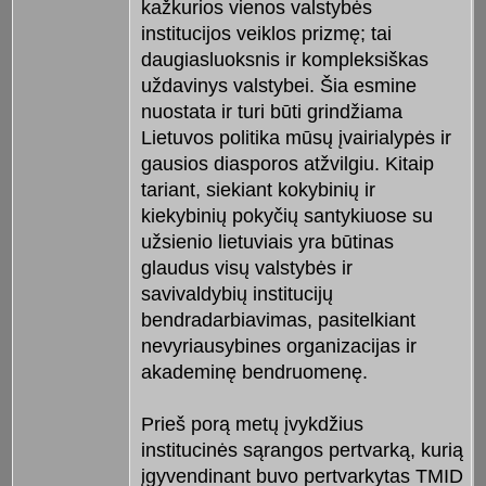
kažkurios vienos valstybės
institucijos veiklos prizmę; tai
daugiasluoksnis ir kompleksiškas
uždavinys valstybei. Šia esmine
nuostata ir turi būti grindžiama
Lietuvos politika mūsų įvairialypės ir
gausios diasporos atžvilgiu. Kitaip
tariant, siekiant kokybinių ir
kiekybinių pokyčių santykiuose su
užsienio lietuviais yra būtinas
glaudus visų valstybės ir
savivaldybių institucijų
bendradarbiavimas, pasitelkiant
nevyriausybines organizacijas ir
akademinę bendruomenę.
Prieš porą metų įvykdžius
institucinės sąrangos pertvarką, kurią
įgyvendinant buvo pertvarkytas TMID