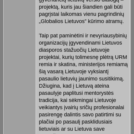
projektą, kuris jau šiandien gali būti
pagrįstai laikomas vienu pagrindinių
„Globalios Lietuvos” kūrimo atramų.
Taip pat paminėtini ir nevyriausybinių
organizacijų įgyvendinami Lietuvos
diasporos stažuočių Lietuvoje
projektai, kurių tolimesnę plėtrą URM
remia ir skatina, ministerijos remiamą
šią vasarą Lietuvoje vyksiantį
pasaulio lietuvių jaunimo susitikimą.
Džiugina, kad į Lietuvą ateina
pasaulyje paplitusi mentorystės
tradicija, kai sėkmingai Lietuvoje
veikiantys įvairių sričių profesionalai
pasirengę dalintis savo patirtimi su
plačiai po pasaulį pasklidusiais
lietuviais ar su Lietuva save