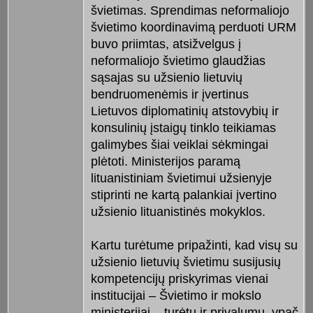
švietimas. Sprendimas neformaliojo
švietimo koordinavimą perduoti URM
buvo priimtas, atsižvelgus į
neformaliojo švietimo glaudžias
sąsajas su užsienio lietuvių
bendruomenėmis ir įvertinus
Lietuvos diplomatinių atstovybių ir
konsulinių įstaigų tinklo teikiamas
galimybes šiai veiklai sėkmingai
plėtoti. Ministerijos paramą
lituanistiniam švietimui užsienyje
stiprinti ne kartą palankiai įvertino
užsienio lituanistinės mokyklos.
Kartu turėtume pripažinti, kad visų su
užsienio lietuvių švietimu susijusių
kompetencijų priskyrimas vienai
institucijai – Švietimo ir mokslo
ministerijai – turėtų ir privalumų, ypač