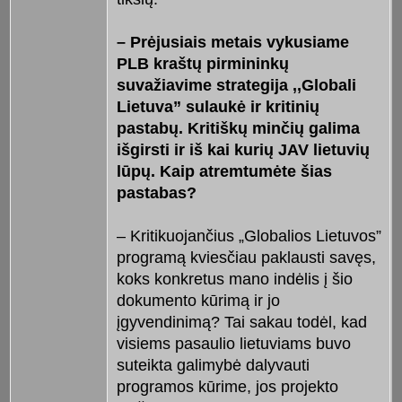
– Prėjusiais metais vykusiame
PLB kraštų pirmininkų
suvažiavime strategija ,,Globali
Lietuva” sulaukė ir kritinių
pastabų. Kritiškų minčių galima
išgirsti ir iš kai kurių JAV lietuvių
lūpų. Kaip atremtumėte šias
pastabas?
– Kritikuojančius „Globalios Lietuvos”
programą kviesčiau paklausti savęs,
koks konkretus mano indėlis į šio
dokumento kūrimą ir jo
įgyvendinimą? Tai sakau todėl, kad
visiems pasaulio lietuviams buvo
suteikta galimybė dalyvauti
programos kūrime, jos projekto