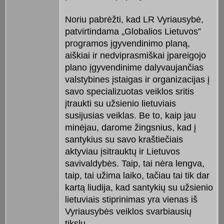
Noriu pabrėžti, kad LR Vyriausybė,
patvirtindama „Globalios Lietuvos”
programos įgyvendinimo planą,
aiškiai ir nedviprasmiškai įpareigojo
plano įgyvendinime dalyvaujančias
valstybines įstaigas ir organizacijas į
savo specializuotas veiklos sritis
įtraukti su užsienio lietuviais
susijusias veiklas. Be to, kaip jau
minėjau, darome žingsnius, kad į
santykius su savo kraštiečiais
aktyviau įsitrauktų ir Lietuvos
savivaldybės. Taip, tai nėra lengva,
taip, tai užima laiko, tačiau tai tik dar
kartą liudija, kad santykių su užsienio
lietuviais stiprinimas yra vienas iš
Vyriausybės veiklos svarbiausių
tikslų.