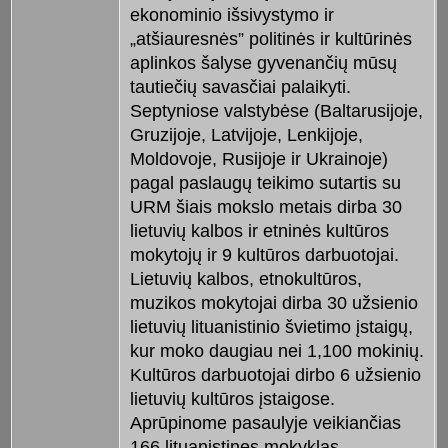
ekonominio išsivystymo ir
„atšiauresnės” politinės ir kultūrinės
aplinkos šalyse gyvenančių mūsų
tautiečių savasčiai palaikyti.
Septyniose valstybėse (Baltarusijoje,
Gruzijoje, Latvijoje, Lenkijoje,
Moldovoje, Rusijoje ir Ukrainoje)
pagal paslaugų teikimo sutartis su
URM šiais mokslo metais dirba 30
lietuvių kalbos ir etninės kultūros
mokytojų ir 9 kultūros darbuotojai.
Lietuvių kalbos, etnokultūros,
muzikos mokytojai dirba 30 užsienio
lietuvių lituanistinio švietimo įstaigų,
kur moko daugiau nei 1,100 mokinių.
Kultūros darbuotojai dirbo 6 užsienio
lietuvių kultūros įstaigose.
Aprūpinome pasaulyje veikiančias
166 lituanistines mokyklas