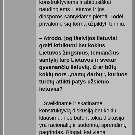
konstruktyviems ir abipusiškai
naudingiems Lietuvos ir jos
diasporos santykiams plėtoti. Todėl
privalome šią formą užpildyti turiniu.
– Atrodo, jog išeivijos lietuviai
greiti kritikuoti bet kokius
Lietuvos žingsnius, lemiančius
santykį tarp Lietuvos ir svetur
gyvenančių lietuvių. O ar būtų
kokių nors ,,namų darbų”, kuriuos
turėtų atlikti patys užsienio
lietuviai?
– Sveikiname ir skatiname
konstruktyvią diskusiją bet kokiu
klausimu, nes būtent tokia diskusija
yra racionalių ir suderintų sprendimų
pagrindas. Blogai, kai viena