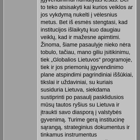
to teko atsisakyti kai kurios veiklos ar
jos vykdymą nukelti į vėlesnius
metus. Bet iš esmės stengtasi, kad
institucijos išlaikytų kuo daugiau
veiklų, kad ir mažesne apimtimi.
Žinoma, šiame pasaulyje nieko nėra
tobulo, tačiau, mano giliu įsitikinimu,
tiek „Globalios Lietuvos” programoje,
tiek ir jos priemonių įgyvendinimo
plane atspindimi pagrindiniai iššūkiai,
tikslai ir uždaviniai, su kuriais
susiduria Lietuva, siekdama
sustiprinti po pasaulį pasklidusios
mūsų tautos ryšius su Lietuva ir
įtraukti savo diasporą į valstybės
gyvenimą. Turime gerą institucinę
sąrangą, strateginius dokumentus ir
tinkamus instrumentus