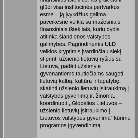
glūdi visa institucinės pertvarkos
esmė – ją įvykdžius galima
paveikesnė veikla su mažesniais
finansiniais ištekliais, kurių dydis
atitinka šiandienos valstybės
galimybes. Pagrindinėmis ULD
veiklos kryptimis įvardinčiau siekį
stiprinti užsienio lietuvių ryšius su
Lietuva, padėti užsienyje
gyvenantiems tautiečiams saugoti
lietuvių kalbą, kultūrą ir tapatybę,
skatinti užsienio lietuvių įsitraukimą į
valstybės gyvenimą ir, žinoma,
koordinuoti ,,Globalios Lietuvos –
užsienio lietuvių įsitraukimo į
Lietuvos valstybės gyvenimą” kūrimo
programos įgyvendinimą.