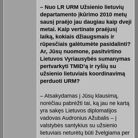
– Nuo LR URM Užsienio lietuvių
departamento įkūrimo 2010 metų
sausį praėjo jau daugiau kaip dveji
metai. Kaip vertinate praėjusį
laiką, kokiais džiaugsmais ir
rūpesčiais galėtumėte pasidalinti?
Ar, Jūsų nuomone, pasitvirtino
Lietuvos Vyriausybės sumanymas
pertvarkyti TMID’ą ir ryšių su
užsienio lietuviais koordinavimą
perduoti URM?
– Atsakydamas į Jūsų klausimą,
norėčiau pabrėžti tai, ką jau ne kartą
yra sakęs Lietuvos diplomatijos
vadovas Audronius Ažubalis – į
valstybės santykius su užsienio
lietuviais neturėtų būti žvelgiama per