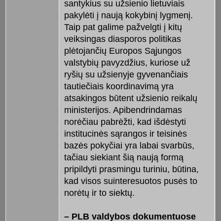
santykius su užsienio lietuviais
pakylėti į naują kokybinį lygmenį.
Taip pat galime pažvelgti į kitų
veiksingas diasporos politikas
plėtojančių Europos Sąjungos
valstybių pavyzdžius, kuriose už
ryšių su užsienyje gyvenančiais
tautiečiais koordinavimą yra
atsakingos būtent užsienio reikalų
ministerijos. Apibendrindamas
norėčiau pabrėžti, kad išdėstyti
institucinės sąrangos ir teisinės
bazės pokyčiai yra labai svarbūs,
tačiau siekiant šią naują formą
pripildyti prasmingu turiniu, būtina,
kad visos suinteresuotos pusės to
norėtų ir to siektų.
– PLB valdybos dokumentuose