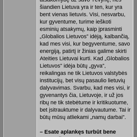
šiandien Lietuva yra ir ten, kur yra
bent vienas lietuvis. Visi, nesvarbu,
kur gyventume, turime ieškoti
esminių atsakymų, kaip įprasminti
„Globalios Lietuvos” idėją, kalbančią,
kad mes visi, kur begyventume, savo
energiją, patirtį ir žinias galime skirti
Ateities Lietuvai kurti. Kad „Globalios
Lietuvos” idėja būtų „gyva”,
reikalingas ne tik Lietuvos valstybės
institucijų, bet visų pasaulio lietuvių
dalyvavimas. Svarbu, kad mes visi, ir
gyvenantys čia, Lietuvoje, ir už jos
ribų ne tik stebėtume ir kritikuotume,
bet įsitrauktume ir dalyvautume. Tai ir
būtų mūsų atliekami „namų darbai”.
– Esate aplankęs turbūt bene