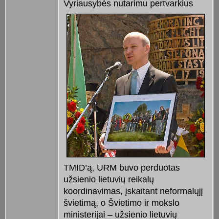
Vyriausybės nutarimu pertvarkius
TMID’ą, URM buvo perduotas
užsienio lietuvių reikalų
koordinavimas, įskaitant neformalųjį
švietimą, o Švietimo ir mokslo
ministerijai – užsienio lietuvių