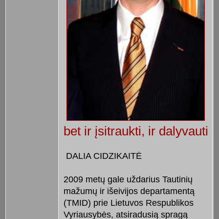
bet ir įsitraukti, ir dalyvauti
DALIA CIDZIKAITĖ
2009 metų gale uždarius Tautinių
mažumų ir išeivijos departamentą
(TMID) prie Lietuvos Respublikos
Vyriausybės, atsiradusią spragą