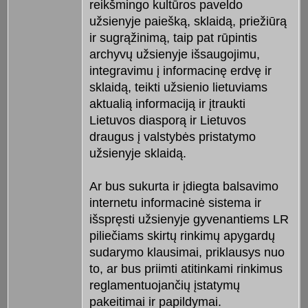
reikšmingo kultūros paveldo
užsienyje paiešką, sklaidą, priežiūrą
ir sugrąžinimą, taip pat rūpintis
archyvų užsienyje išsaugojimu,
integravimu į informacinę erdvę ir
sklaidą, teikti užsienio lietuviams
aktualią informaciją ir įtraukti
Lietuvos diasporą ir Lietuvos
draugus į valstybės pristatymo
užsienyje sklaidą.
Ar bus sukurta ir įdiegta balsavimo
internetu informacinė sistema ir
išspręsti užsienyje gyvenantiems LR
piliečiams skirtų rinkimų apygardų
sudarymo klausimai, priklausys nuo
to, ar bus priimti atitinkami rinkimus
reglamentuojančių įstatymų
pakeitimai ir papildymai.