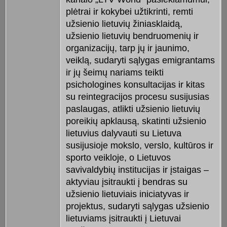
plėtrai ir kokybei užtikrinti, remti
užsienio lietuvių žiniasklaidą,
užsienio lietuvių bendruomenių ir
organizacijų, tarp jų ir jaunimo,
veiklą, sudaryti sąlygas emigrantams
ir jų šeimų nariams teikti
psichologines konsultacijas ir kitas
su reintegracijos procesu susijusias
paslaugas, atlikti užsienio lietuvių
poreikių apklausą, skatinti užsienio
lietuvius dalyvauti su Lietuva
susijusioje mokslo, verslo, kultūros ir
sporto veikloje, o Lietuvos
savivaldybių institucijas ir įstaigas –
aktyviau įsitraukti į bendras su
užsienio lietuviais iniciatyvas ir
projektus, sudaryti sąlygas užsienio
lietuviams įsitraukti į Lietuvai