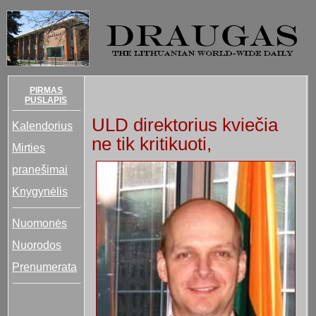
PIRMAS
PUSLAPIS
ULD direktorius kviečia
Kalendorius
ne tik kritikuoti,
Mirties
pranešimai
Knygynėlis
Nuomonės
Nuorodos
Prenumerata