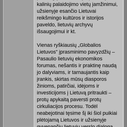
kalinių palaidojimo vietų įamžinimui,
užsienyje esančio Lietuvai
reikšmingo kultūros ir istorijos
paveldo, lietuvių archyvų
išsaugojimui ir kt.
Vienas ryškiausių „Globalios
Lietuvos” įprasminimo pavyzdžių –
Pasaulio lietuvių ekonomikos
forumas, nešantis ir praktinę naudą
jo dalyviams, ir tarnaujantis kaip
įrankis, skirtas mūsų diasporos
žinioms, patirčiai, idėjoms ir
investicijoms į Lietuvą pritraukti –
protų apykaitą paversti protų
cirkuliacijos procesu. Todėl
neabejotinai tęsime šį iki šiol puikiai
plėtojamą Lietuvos ir užsienyje
gyvenančių lietuvių verslo dialogą –