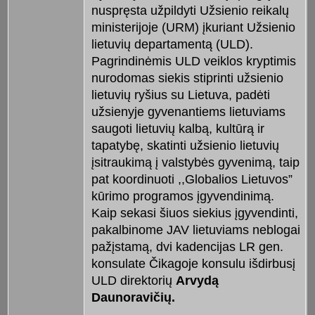
nuspręsta užpildyti Užsienio reikalų
ministerijoje (URM) įkuriant Užsienio
lietuvių departamentą (ULD).
Pagrindinėmis ULD veiklos kryptimis
nurodomas siekis stiprinti užsienio
lietuvių ryšius su Lietuva, padėti
užsienyje gyvenantiems lietuviams
saugoti lietuvių kalbą, kultūrą ir
tapatybę, skatinti užsienio lietuvių
įsitraukimą į valstybės gyvenimą, taip
pat koordinuoti ,,Globalios Lietuvos”
kūrimo programos įgyvendinimą.
Kaip sekasi šiuos siekius įgyvendinti,
pakalbinome JAV lietuviams neblogai
pažįstamą, dvi kadencijas LR gen.
konsulate Čikagoje konsulu išdirbusį
ULD direktorių
Arvydą
Daunoravičių.