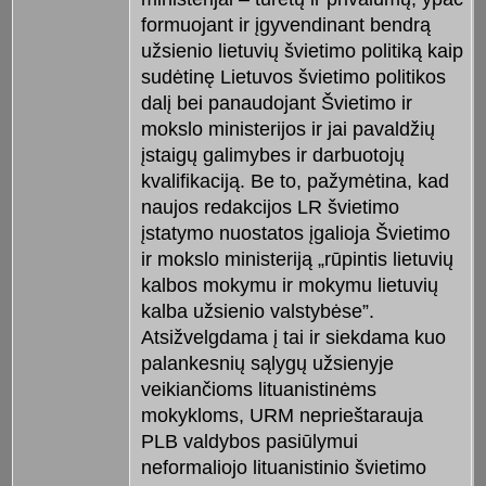
formuojant ir įgyvendinant bendrą
užsienio lietuvių švietimo politiką kaip
sudėtinę Lietuvos švietimo politikos
dalį bei panaudojant Švietimo ir
mokslo ministerijos ir jai pavaldžių
įstaigų galimybes ir darbuotojų
kvalifikaciją. Be to, pažymėtina, kad
naujos redakcijos LR švietimo
įstatymo nuostatos įgalioja Švietimo
ir mokslo ministeriją „rūpintis lietuvių
kalbos mokymu ir mokymu lietuvių
kalba užsienio valstybėse”.
Atsižvelgdama į tai ir siekdama kuo
palankesnių sąlygų užsienyje
veikiančioms lituanistinėms
mokykloms, URM neprieštarauja
PLB valdybos pasiūlymui
neformaliojo lituanistinio švietimo