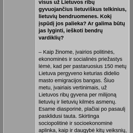
visus už Lietuvos ribų
gyvuojančius lietuviškus telkinius,
lietuvių bendruomenes. Kokį
įspūdį jos palieka? Ar galima būtų
jas lyginti, ieškoti bendrų
vardiklių?
– Kaip žinome, įvairios politinės,
ekonominės ir socialinės priežastys
lėmė, kad per pastaruosius 150 metų
Lietuva pergyveno keturias didelio
masto emigracijos bangas. Šiuo
metu, įvairiais vertinimais, už
Lietuvos ribų gyvena per milijoną
lietuvių ir lietuvių kilmės asmenų.
Esame diasporinė, plačiai po pasaulį
pasklidusi tauta. Skirtinga
sociopolitinė ir socioekonominė
aplinka, kaip ir daugybė kitų veiksnių,