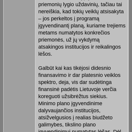
priemonių lygio uždavinių, tačiau tai
nereiškia, kad tokių veiklų atsisakyta
– jos perkeltos į programą
įgyvendinantį planą, kuriame trejiems
metams numatytos konkrečios
priemonės, už jų vykdymą
atsakingos institucijos ir reikalingos
lėšos.
Galbūt kai kas tikėjosi didesnio
finansavimo ir dar platesnio veiklos
spektro, deja, vis dar sudėtinga
finansinė padėtis Lietuvoje verčia
koreguoti užsibrėžtus siekius.
Minimo plano įgyvendinime
dalyvaujančios institucijos,
atsižvelgusios į realias biudžeto
galimybes, tikslino plano
įgyvendinimui numatytas lėšas. Dėl