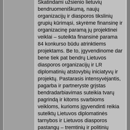
Skatindami užsienio lietuvių
bendruomeniškumą, naujų
organizacijų ir diasporos tikslinių
grupių kūrimąsi, skyrėme finansinę ir
organizacinę paramą jų projektinei
veiklai – suteikta finansinė parama
84 konkurso būdu atrinktiems
projektams. Be to, įgyvendinome dar
bene tiek pat bendrų Lietuvos
diasporos organizacijų ir LR
diplomatinių atstovybių iniciatyvų ir
projektų. Pastarasis intensyvėjantis,
pagarba ir partneryste grįstas
bendradarbiavimas suteikia tvarų
pagrindą ir kitoms svarbioms
veikloms, kurioms įgyvendinti reikia
sutelktų Lietuvos diplomatinės
tarnybos ir Lietuvos diasporos
pastangų – tremtinių ir politinių