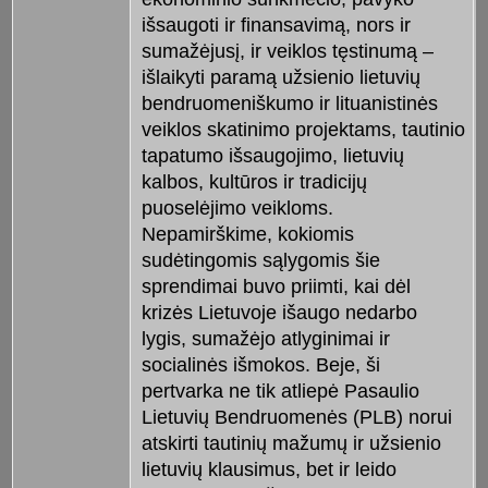
išsaugoti ir finansavimą, nors ir
sumažėjusį, ir veiklos tęstinumą –
išlaikyti paramą užsienio lietuvių
bendruomeniškumo ir lituanistinės
veiklos skatinimo projektams, tautinio
tapatumo išsaugojimo, lietuvių
kalbos, kultūros ir tradicijų
puoselėjimo veikloms.
Nepamirškime, kokiomis
sudėtingomis sąlygomis šie
sprendimai buvo priimti, kai dėl
krizės Lietuvoje išaugo nedarbo
lygis, sumažėjo atlyginimai ir
socialinės išmokos. Beje, ši
pertvarka ne tik atliepė Pasaulio
Lietuvių Bendruomenės (PLB) norui
atskirti tautinių mažumų ir užsienio
lietuvių klausimus, bet ir leido