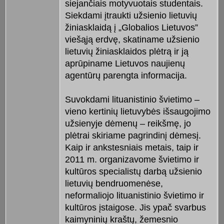
siejančiais motyvuotais studentais.
Siekdami įtraukti užsienio lietuvių
žiniasklaidą į „Globalios Lietuvos”
viešąją erdvę, skatiname užsienio
lietuvių žiniasklaidos plėtrą ir ją
aprūpiname Lietuvos naujienų
agentūrų parengta informacija.
Suvokdami lituanistinio švietimo –
vieno kertinių lietuvybės išsaugojimo
užsienyje dėmenų – reikšmę, jo
plėtrai skiriame pagrindinį dėmesį.
Kaip ir ankstesniais metais, taip ir
2011 m. organizavome švietimo ir
kultūros specialistų darbą užsienio
lietuvių bendruomenėse,
neformaliojo lituanistinio švietimo ir
kultūros įstaigose. Jis ypač svarbus
kaimyninių kraštų, žemesnio