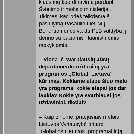
klausimų koordinavimą perduoti
Švietimo ir mokslo ministerijai.
Tikimės, kad prieš teikdama šį
pasiūlymą Pasaulio Lietuvių
Bendruomenės vardu PLB valdyba jį
derino su pačiomis lituanistinėmis
mokyklomis.
– Viena iš svarbiausių Jūsų
departamento užduočių yra
programos ,,Globali Lietuva”
kūrimas. Kokiame etape šiuo metu
yra programa, kokie etapai jos dar
laukia? Kokie yra svarbiausi jos
uždaviniai, tikslai?
– Kaip žinome, praėjusiais metais
Lietuvos Vyriausybė pritarė
„Globalios Lietuvos” programai ir ją