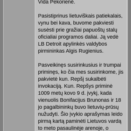
Vida Pekorienė.
Pasistiprinus lietuviškais patiekalais,
vynu bei kava, buvome pakviesti
susėsti prie gražiai papuoštų stalų
oficialiai programos daliai. Ją vedė
LB Detroit apylinkės valdybos
pirmininkas Algis Rugienius.
Pasveikinęs susirinkusius ir trumpai
priminęs, ko čia mes susirinkome, jis
pakvietė kun. Repšį sukalbėti
invokaciją. Kun. Repšys priminė
1009 metų kovo 9 d. įvykį, kada
vienuolis Bonifacijus Brunonas ir 18
jo pagalbininkų buvo lietuvių-prūsų
nužudyti. Šio įvykio aprašymas leido
pirmą kartą paminėti Lietuvos vardą
to meto pasaulinėje arenoje, o