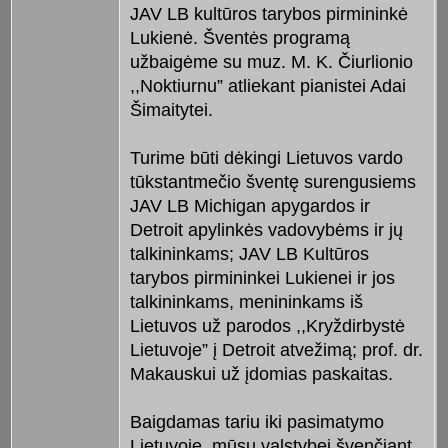
JAV LB kultūros tarybos pirmininkė
Lukienė. Šventės programą
užbaigėme su muz. M. K. Čiurlionio
,,Noktiurnu” atliekant pianistei Adai
Šimaitytei.
Turime būti dėkingi Lietuvos vardo
tūkstantmečio šventę surengusiems
JAV LB Michigan apygardos ir
Detroit apylinkės vadovybėms ir jų
talkininkams; JAV LB Kultūros
tarybos pirmininkei Lukienei ir jos
talkininkams, menininkams iš
Lietuvos už parodos ,,Kryždirbystė
Lietuvoje” į Detroit atvežimą; prof. dr.
Makauskui už įdomias paskaitas.
Baigdamas tariu iki pasimatymo
Lietuvoje, mūsų valstybei švenčiant