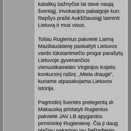
katalikų bažnyčiai tai davė naują
šventąjį. Invokacijos pabaigoje kun.
Repšys prašė Aukščiausiąjį laiminti
Lietuvą ir mus visus.
Toliau Rugienius pakvietė Laimą
Maziliauskienę paskaityti Lietuvos
vardo tūkstantmečio progai parašytą
Lietuvoje gyvenančios
vienuolikametės Virginijos Kojelis
konkursinį rašinį ,,Miela draugė”,
kuriame atpasakojama Lietuvos
istorija.
Pagrindinį šventės prelegentą dr.
Makauską pristatyti Rugienius
pakvietė JAV LB apygardos
pirmininkę Rugienienę. Čia ji daug
plačiau pakartojo jau šeštadienio