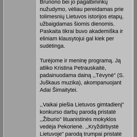
Brunono bei jo pagalbininkų
nužudymo, vėliau pereidamas prie
tolimesnių Lietuvos istorijos etapų,
užbaigdamas šiomis dienomis.
Paskaita tikrai buvo akademiška ir
eliniam klausytojui gal kiek per
sudėtinga.
Turėjome ir meninę programą. Ją
atliko Kristina Petrauskaitė,
padainuodama dainą ,,Tėvynė” (S.
Juškaus muzika), akompanuojant
Adai Šimaitytei.
,,Vaikai piešia Lietuvos gimtadienį”
konkurso darbų parodą pristatė
,,Žiburio” lituanistinės mokyklos
vedėja Pekorienė. ,,Kryždirbystė
Lietuvoje” parodą trumpai pristatė