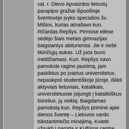
val. r. Dievo Apvaizdos lietuvių
parapijos gražiai išpuoštoje
šventovėje įvyko specialios šv.
Mišios, kurias atnašavo kun.
Ričardas Repšys. Pirmose eilėse
sėdėjo šiais metais gimnazijas
baigsiantys abiturientai. Jie ir nešė
tikinčiųjų aukas. Už juos buvo
meldžiamasi. Kun. Repšys savo
pamoksle ragino jaunimą, jam
pasklidus po įvairius universitetus,
nepaskęsti studentiškoje jūroje, išlikti
aktyviais lietuviais, katalikais,
universitetuose įsijungti į katalikiškus
būrelius, jų veiklą. Baigdamas
pamokslą kun. Repšys priminė apie
dienos šventę – Lietuvos vardo
tūkstantmečio minėjimą. Kvietė
užsukti į parodą ir Kultūros centre