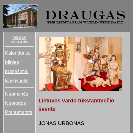
PIRMAS
PUSLAPIS
Kalendorius
Mirties
pranešimai
Knygynėlis
Nuomonės
Lietuvos vardo tūkstantmečio
Nuorodos
šventė
Prenumerata
JONAS URBONAS