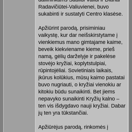
Radavičiūtei-Valiuvienei, buvo
sukabinti ir sustatyti Centro klasėse.
Apžiūrint parodą, prisiminiau
vaikystę, kur dar neišskirstytame į
vienkiemus mano gimtajame kaime,
beveik kiekviename kieme, prieš
namą, gėlių darželyje ir pakelėse
stovėjo kryžiai, koplytstulpiai,
rūpintojėliai. Sovietiniais laikais,
įkūrus kolūkius, mūsų kaimo pastatai
buvo nugriauti, o kryžiai vienokiu ar
kitokiu būdu sunaikinti. Bet jiems
nepavyko sunaikinti Kryžių kalno –
ten vis išdygdavo nauji kryžiai. Dabar
jų ten yra tūkstančiai.
Apžiūrėjus parodą, rinkomės į