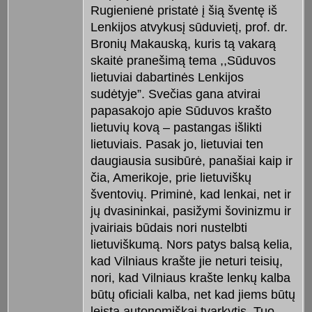
Rugienienė pristatė į šią šventę iš
Lenkijos atvykusį sūduvietį, prof. dr.
Bronių Makauską, kuris tą vakarą
skaitė pranešimą tema ,,Sūduvos
lietuviai dabartinės Lenkijos
sudėtyje”. Svečias gana atvirai
papasakojo apie Sūduvos krašto
lietuvių kovą – pastangas išlikti
lietuviais. Pasak jo, lietuviai ten
daugiausia susibūrė, panašiai kaip ir
čia, Amerikoje, prie lietuviškų
šventovių. Priminė, kad lenkai, net ir
jų dvasininkai, pasižymi šovinizmu ir
įvairiais būdais nori nustelbti
lietuviškumą. Nors patys balsą kelia,
kad Vilniaus krašte jie neturi teisių,
nori, kad Vilniaus krašte lenkų kalba
būtų oficiali kalba, net kad jiems būtų
leista autonomiškai tvarkytis. Tuo