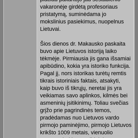
vakaronėje girdėtą profesoriaus
pristatymą, suminėdama jo
mokslinius pasiekimus, nuopelnus
Lietuvai.
Šios dienos dr. Makausko paskaita
buvo apie Lietuvos istoriją laiko
tėkmėje. Pirmiausia jis gana išsamiai
apibūdino, kokia yra istoriko funkcija.
Pagal jį, nors istorikas turėtų remtis
tikrais istoriniais faktais, atsakyti,
kaip buvo iš tikrųjų, neretai jis yra
veikiamas savo aplinkos, kilmės bei
asmeninių įsitikinimų. Toliau svečias
grįžo prie pagrindinės temos,
pradėdamas nuo Lietuvos vardo
pirmojo paminėjimo, pirmojo Lietuvos
krikšto 1009 metais, vienuolio