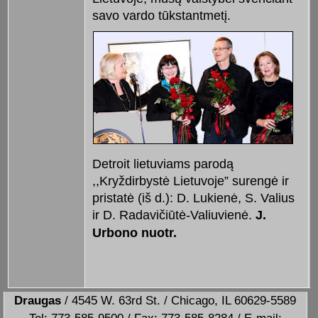
savo vardo tūkstantmetį.
Detroit lietuviams parodą
,,Kryždirbystė Lietuvoje” surengė ir
pristatė (iš d.): D. Lukienė, S. Valius
ir D. Radavičiūtė-Valiuvienė.
J.
Urbono nuotr.
Draugas
/ 4545 W. 63rd St. / Chicago, IL 60629-5589