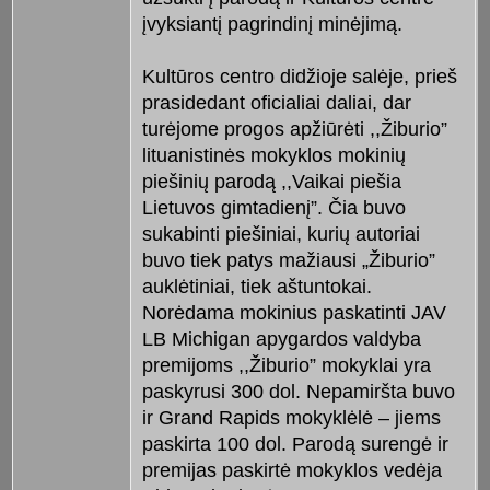
įvyksiantį pagrindinį minėjimą.
Kultūros centro didžioje salėje, prieš
prasidedant oficialiai daliai, dar
turėjome progos apžiūrėti ,,Žiburio”
lituanistinės mokyklos mokinių
piešinių parodą ,,Vaikai piešia
Lietuvos gimtadienį”. Čia buvo
sukabinti piešiniai, kurių autoriai
buvo tiek patys mažiausi „Žiburio”
auklėtiniai, tiek aštuntokai.
Norėdama mokinius paskatinti JAV
LB Michigan apygardos valdyba
premijoms ,,Žiburio” mokyklai yra
paskyrusi 300 dol. Nepamiršta buvo
ir Grand Rapids mokyklėlė – jiems
paskirta 100 dol. Parodą surengė ir
premijas paskirtė mokyklos vedėja