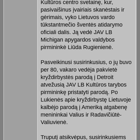
Kultūros centro svetainę, kur,
pasivaišinus įvairiais skanėstais ir
gėrimais, vyko Lietuvos vardo
tūkstantmečio šventės atidarymo
oficiali dalis. Ją vedė JAV LB
Michigan apygardos valdybos
pirmininkė Liūda Rugienienė.
Pasveikinusi susirinkusius, o jų buvo
per 80, vakaro vedėja pakvietė
kryždirbystės parodą į Detroit
atvežusią JAV LB Kultūros tarybos
pirmininkę pristatyti parodą. Po
Lukienės apie kryždirbystę Lietuvoje
kalbėjo parodą į Ameriką atgabenę
menininkai Valius ir Radavičiūtė-
Valiuvienė.
Truputį atsikvėpus, susirinkusiems