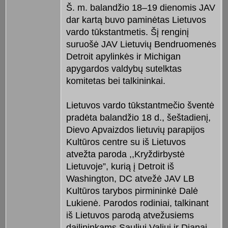
Š. m. balandžio 18–19 dienomis JAV
dar kartą buvo paminėtas Lietuvos
vardo tūkstantmetis. Šį renginį
suruošė JAV Lietuvių Bendruomenės
Detroit apylinkės ir Michigan
apygardos valdybų sutelktas
komitetas bei talkininkai.
Lietuvos vardo tūkstantmečio šventė
pradėta balandžio 18 d., šeštadienį,
Dievo Apvaizdos lietuvių parapijos
Kultūros centre su iš Lietuvos
atvežta paroda ,,Kryždirbystė
Lietuvoje”, kurią į Detroit iš
Washington, DC atvežė JAV LB
Kultūros tarybos pirmininkė Dalė
Lukienė. Parodos rodiniai, talkinant
iš Lietuvos parodą atvežusiems
dailininkams Sauliui Valiui ir Dianai